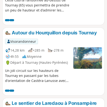
Cette courte randonnée au-dessus de
Tournay (65) vous permettra de prendre
un peu de hauteur et d'admirer les
Pyrénées.
Autour du Hourquillon depuis Tournay
Visorandonneur
14,28 km
+285 m
-278 m
4h 55
Moyenne
Départ à Tournay (Hautes-Pyrénées)
Un joli circuit sur les hauteurs de
Tournay en passant par les tubes
d'orientation de Castéra-Lanusse avec
un retour par la bastide de Tournay.
Le sentier de Laredaou à Ponsampère