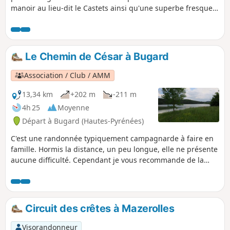
manoir au lieu-dit le Castets ainsi qu'une superbe fresque
en mosaïque sur la façade d'une maison. Le point de départ
se fait à partir de l'église d'Antin. Circuit bien ombragé.
Le Chemin de César à Bugard
Association / Club / AMM
13,34 km
+202 m
-211 m
4h 25
Moyenne
Départ à Bugard (Hautes-Pyrénées)
C'est une randonnée typiquement campagnarde à faire en
famille. Hormis la distance, un peu longue, elle ne présente
aucune difficulté. Cependant je vous recommande de la
faire par temps dégagé pour profiter pleinement de la vue
sur la chaine des Pyrénées.
Circuit des crêtes à Mazerolles
Visorandonneur