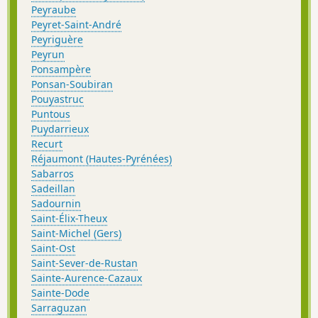
Peyraube
Peyret-Saint-André
Peyriguère
Peyrun
Ponsampère
Ponsan-Soubiran
Pouyastruc
Puntous
Puydarrieux
Recurt
Réjaumont (Hautes-Pyrénées)
Sabarros
Sadeillan
Sadournin
Saint-Élix-Theux
Saint-Michel (Gers)
Saint-Ost
Saint-Sever-de-Rustan
Sainte-Aurence-Cazaux
Sainte-Dode
Sarraguzan