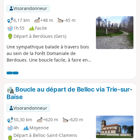
Visorandonneur
6,17 km
+48 m
-45 m
1h 55
Facile
Départ à Berdoues (Gers)
Une sympathique balade à travers bois
au sein de la Forêt Domaniale de
Berdoues. Une boucle facile, à faire en
famille ou entre amis.
Boucle au départ de Belloc via Trie-sur-
Baïse
Visorandonneur
50,30 km
+620 m
-620 m
4h
Moyenne
Départ à Belloc-Saint-Clamens