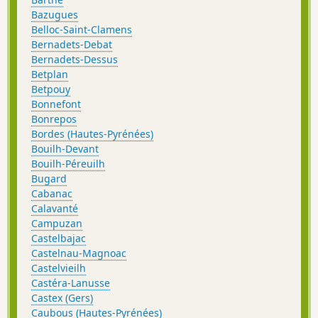
Bazugues
Belloc-Saint-Clamens
Bernadets-Debat
Bernadets-Dessus
Betplan
Betpouy
Bonnefont
Bonrepos
Bordes (Hautes-Pyrénées)
Bouilh-Devant
Bouilh-Péreuilh
Bugard
Cabanac
Calavanté
Campuzan
Castelbajac
Castelnau-Magnoac
Castelvieilh
Castéra-Lanusse
Castex (Gers)
Caubous (Hautes-Pyrénées)