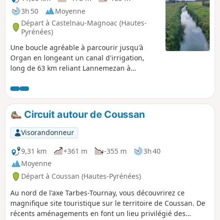
3h 50
Moyenne
Départ à Castelnau-Magnoac (Hautes-
Pyrénées)
Une boucle agréable à parcourir jusqu'à
Organ en longeant un canal d'irrigation,
long de 63 km reliant Lannemezan à
Ornézan (Gers). Le retour vers le village de
Castelnau-Magnoac se fait par les coteaux. À
l'arrivée, une pause s'impose au village.
Circuit autour de Coussan
Visorandonneur
9,31 km
+361 m
-355 m
3h 40
Moyenne
Départ à Coussan (Hautes-Pyrénées)
Au nord de l'axe Tarbes-Tournay, vous découvrirez ce
magnifique site touristique sur le territoire de Coussan. De
récents aménagements en font un lieu privilégié des