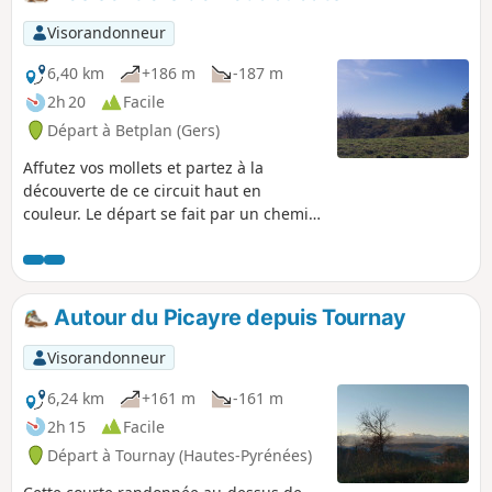
Visorandonneur
6,40 km
+186 m
-187 m
2h 20
Facile
Départ à Betplan (Gers)
Affutez vos mollets et partez à la
découverte de ce circuit haut en
couleur. Le départ se fait par un chemin
ancien, très utilisé autrefois par les
paysans qui se rendaient au marché
dans un village plus haut. Vous alternez
ensuite bois et petites routes mais une
Autour du Picayre depuis Tournay
chose est sûre, vous vous fondrez dans
la nature. Le circuit labélisé PR® est
Visorandonneur
panneauté par le célèbre code couleur
Jaune.
6,24 km
+161 m
-161 m
2h 15
Facile
Départ à Tournay (Hautes-Pyrénées)