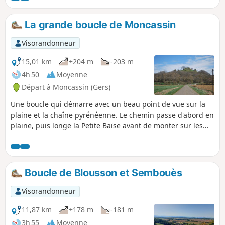
La grande boucle de Moncassin
Visorandonneur
15,01 km
+204 m
-203 m
4h 50
Moyenne
Départ à Moncassin (Gers)
Une boucle qui démarre avec un beau point de vue sur la
plaine et la chaîne pyrénéenne. Le chemin passe d'abord en
plaine, puis longe la Petite Baïse avant de monter sur les
chemins de crête pour le retour.
Boucle de Blousson et Sembouès
Visorandonneur
11,87 km
+178 m
-181 m
3h 55
Moyenne