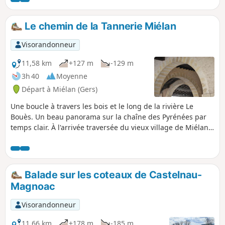
Le chemin de la Tannerie Miélan
Visorandonneur
11,58 km
+127 m
-129 m
3h 40
Moyenne
Départ à Miélan (Gers)
Une boucle à travers les bois et le long de la rivière Le
Bouès. Un beau panorama sur la chaîne des Pyrénées par
temps clair. À l'arrivée traversée du vieux village de Miélan
et son marché couvert.
Balade sur les coteaux de Castelnau-
Magnoac
Visorandonneur
11,66 km
+178 m
-185 m