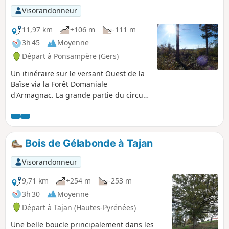
Visorandonneur
11,97 km
+106 m
-111 m
3h 45
Moyenne
Départ à Ponsampère (Gers)
Un itinéraire sur le versant Ouest de la
Baïse via la Forêt Domaniale
d'Armagnac. La grande partie du circuit
se déroule sur chemins bitumés ou
voies carrossables.
Bois de Gélabonde à Tajan
Visorandonneur
9,71 km
+254 m
-253 m
3h 30
Moyenne
Départ à Tajan (Hautes-Pyrénées)
Une belle boucle principalement dans les