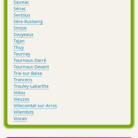
Sauviac
Sénac
Sentous
Sère-Rustaing
Sinzos
Souyeaux
Tajan
Thuy
Tournay
Tournous-Darré
Tournous-Devant
Trie-sur-Baïse
Troncens
Trouley-Labarthe
Vidou
Vieuzos
Villecomtal-sur-Arros
Villembits
Viozan