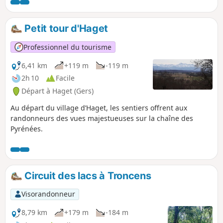
Petit tour d'Haget
Professionnel du tourisme
6,41 km
+119 m
-119 m
2h 10
Facile
Départ à Haget (Gers)
Au départ du village d’Haget, les sentiers offrent aux
randonneurs des vues majestueuses sur la chaîne des
Pyrénées.
Circuit des lacs à Troncens
Visorandonneur
8,79 km
+179 m
-184 m