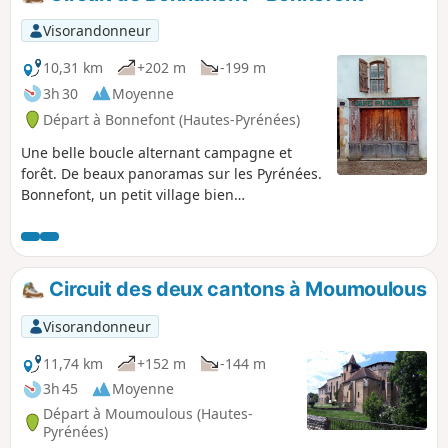
Visorandonneur
10,31 km
+202 m
-199 m
3h 30
Moyenne
Départ à Bonnefont (Hautes-Pyrénées)
Une belle boucle alternant campagne et
forêt. De beaux panoramas sur les Pyrénées.
Bonnefont, un petit village bien
sympathique où vécu le marquis de
Montespan.
Circuit des deux cantons à Moumoulous
Visorandonneur
11,74 km
+152 m
-144 m
3h 45
Moyenne
Départ à Moumoulous (Hautes-
Pyrénées)