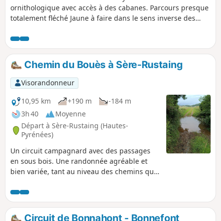
ornithologique avec accès à des cabanes. Parcours presque
totalement fléché Jaune à faire dans le sens inverse des
aiguilles d'une montre. Parfois le marquage est peu visible,
endommagé ou absent. De rares sentiers sont peu visibles.
Chemin du Bouès à Sère-Rustaing
Visorandonneur
10,95 km
+190 m
-184 m
3h 40
Moyenne
Départ à Sère-Rustaing (Hautes-
Pyrénées)
Un circuit campagnard avec des passages
en sous bois. Une randonnée agréable et
bien variée, tant au niveau des chemins que
des paysages.
Circuit de Bonnahont - Bonnefont