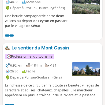
4h 00
Moyenne
Départ à Peyrun (Hautes-Pyrénées)
Une boucle campagnarde entre deux
vallons au départ de Peyrun en passant
par le village de Sénac.
Le sentier du Mont Cassin
Professionnel du tourisme
6,92 km
+184 m
-181 m
2h 30
Facile
Départ à Ponsan-Soubiran (Gers)
La richesse de ce circuit en fait toute sa beauté : villages de
caractère et églises, châteaux, chapelles..., le marcheur
appréciera en plus la fraîcheur de la rivière et le passage
dans la forêt de Hagède.