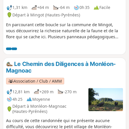
1,31 km
+64 m
-64 m
0h 35
Facile
Départ à Mingot (Hautes-Pyrénées)
En parcourant cette boucle sur la commune de Mingot,
vous découvrirez la richesse naturelle de la faune et de la
flore qui se cache ici. Plusieurs panneaux pédagogiques
sont installés tout au long du parcours pour vous en
apprendre plus ! Vous découvrirez différents milieux
naturels, forêt, prairie, verger, et peut-être aurez vous la
chance d'apercevoir des animaux sauvages. En bonus, un
Le Chemin des Diligences à Monléon-
sentier pieds nus a été installé à fin du circuit afin de vous
Magnoac
faire découvrir le sol sous toutes ses textures : une bonne
manière de se reconnecter à la nature. Bonne découverte !
Association / Club / AMM
12,81 km
+269 m
-270 m
4h 25
Moyenne
Départ à Monléon-Magnoac
(Hautes-Pyrénées)
Au cours de cette randonnée qui ne présente aucune
difficulté, vous découvrirez le petit village de Monléon-