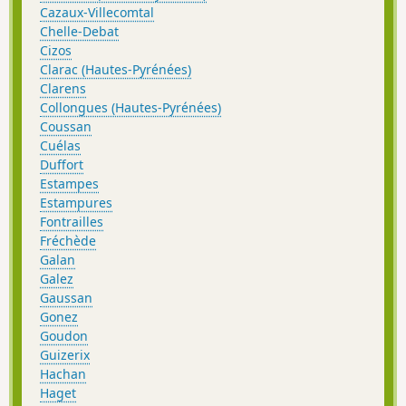
Cazaux-Villecomtal
Chelle-Debat
Cizos
Clarac (Hautes-Pyrénées)
Clarens
Collongues (Hautes-Pyrénées)
Coussan
Cuélas
Duffort
Estampes
Estampures
Fontrailles
Fréchède
Galan
Galez
Gaussan
Gonez
Goudon
Guizerix
Hachan
Haget