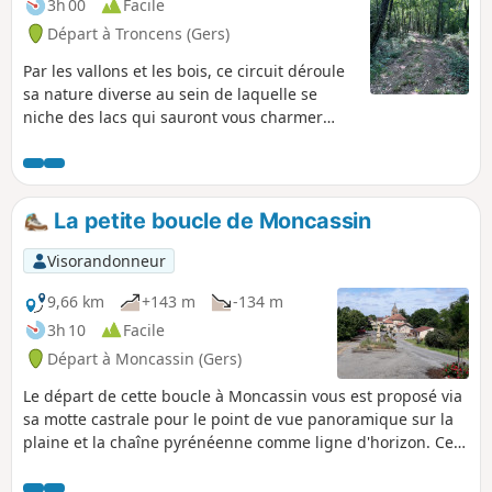
3h 00
Facile
Départ à Troncens (Gers)
Par les vallons et les bois, ce circuit déroule
sa nature diverse au sein de laquelle se
niche des lacs qui sauront vous charmer
pour une pause pique-nique bien méritée.
La petite boucle de Moncassin
Visorandonneur
9,66 km
+143 m
-134 m
3h 10
Facile
Départ à Moncassin (Gers)
Le départ de cette boucle à Moncassin vous est proposé via
sa motte castrale pour le point de vue panoramique sur la
plaine et la chaîne pyrénéenne comme ligne d'horizon. Ce
circuit se veut champêtre avec un passage en sous-bois.