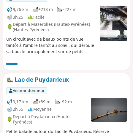
9,76 km
+218 m
-227 m
3h 25
Facile
Départ à Mazerolles (Hautes-Pyrénées)
(Hautes-Pyrénées)
Un circuit avec de beaux points de vue,
tantôt à l'ombre tantôt au soleil, qui déroule
sa boucle principalement sur de petits
chemins de bitume. Une randonnée idéale
après une période pluvieuse.
Lac de Puydarrieux
Visorandonneur
9,17 km
+89 m
-92 m
2h 55
Moyenne
Départ à Puydarrieux (Hautes-
Pyrénées)
Petite balade autour du Lac de Puydarieux. Réserve