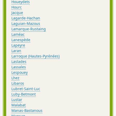
Houeydets
Hourc
Jacque
Lagarde-Hachan
Laguian-Mazous
Lamarque-Rustaing
Laméac
Lanespède
Lapeyre
Laran
Larroque (Hautes-Pyrénées)
Laslades
Lassales
Lespouey
Lhez
Libaros
Lubret-Saint-Luc
Luby-Betmont
Lustar
Malabat
Manas-Bastanous
Mansan