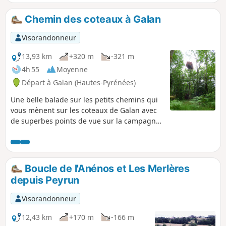
Chemin des coteaux à Galan
Visorandonneur
13,93 km
+320 m
-321 m
4h 55
Moyenne
Départ à Galan (Hautes-Pyrénées)
Une belle balade sur les petits chemins qui
vous mènent sur les coteaux de Galan avec
de superbes points de vue sur la campagne
environnante et la chaîne pyrénéenne. Un
parcours sportif pour une remise en forme
avant les sentiers de montagne un peu plus
au sud.
Boucle de l'Anénos et Les Merlères
depuis Peyrun
Visorandonneur
12,43 km
+170 m
-166 m