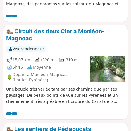
Magnoac, des panoramas sur les coteaux du Magnoac et
des Pyrénées, le sanctuaire Marial Notre-Dame de Garaison,
célèbre école, et de belles forêts de sapins, le tout sur un
parcours vallonné et bien balisé.
Circuit des deux Cier à Monléon-
Magnoac
Visorandonneur
15,07 km
+320 m
-319 m
5h 15
Moyenne
Départ à Monléon-Magnoac
(Hautes-Pyrénées)
Une boucle très variée tant par ses chemins que par ses
paysages. De beaux points de vue sur les Pyrénées et un
cheminement très agréable en bordure du Canal de la
Gimone sur les crêtes.
Les sentiers de Pédaoucats