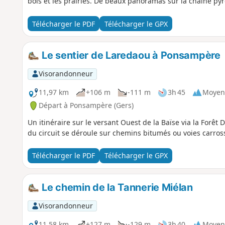
bois et les prairies. De beaux panoramas sur la chaine py
Télécharger le PDF
Télécharger le GPX
Le sentier de Laredaou à Ponsampère
Visorandonneur
11,97 km
+106 m
-111 m
3h 45
Moyen
Départ à Ponsampère (Gers)
Un itinéraire sur le versant Ouest de la Baïse via la Forê
du circuit se déroule sur chemins bitumés ou voies carros
Télécharger le PDF
Télécharger le GPX
Le chemin de la Tannerie Miélan
Visorandonneur
11,58 km
+127 m
-129 m
3h 40
Moyen