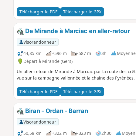
Télécharger le PDF
Télécharger le GPX
De Mirande à Marciac en aller-retour
Visorandonneur
44,85 km
+596 m
-587 m
3h
Moyenne
Départ à Mirande (Gers)
Un aller-retour de Mirande à Marciac par la route des crêt
vue sur la campagne vallonnée et la chaîne des Pyrénées.
Télécharger le PDF
Télécharger le GPX
Biran - Ordan - Barran
Visorandonneur
50,58 km
+322 m
-323 m
2h30
Moyen