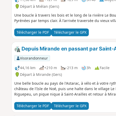
Départ à Miélan (Gers)
Une boucle à travers les bois et le long de la rivière Le 
Pyrénées par temps clair. À l'arrivée traversée du vieux vi
Télécharger le PDF
Télécharger le GPX
Depuis Mirande en passant par Saint-A
Visorandonneur
44,16 km
+210 m
-213 m
3h
Facile
Départ à Mirande (Gers)
Une belle boucle au pays de l'Astarac, à vélo et à votre r
château de l'Isle de Noé, puis une halte dans le village L
Riguepeu, un pique nique à Saint-Arailles et retour à Mira
Télécharger le PDF
Télécharger le GPX