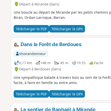
Départ à Mirande (Gers)
Une boucle au départ de Mirande par les petits chemins 
Biran, Ordan-Larroque, Barran.
Télécharger le PDF
Télécharger le GPX
Dans la Forêt de Berdoues
Visorandonneur
6,17 km
+48 m
-45 m
1h 55
Facile
Départ à Berdoues (Gers)
Une sympathique balade à travers bois au sein de la For
facile, à faire en famille ou entre amis.
Télécharger le PDF
Télécharger le GPX
Le sentier de Raphaël à Mirande