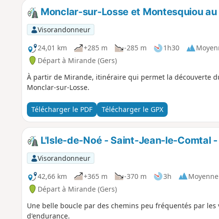
Monclar-sur-Losse et Montesquiou au
Visorandonneur
24,01 km
+285 m
-285 m
1h30
Moyen
Départ à Mirande (Gers)
À partir de Mirande, itinéraire qui permet la découverte
Monclar-sur-Losse.
Télécharger le PDF
Télécharger le GPX
L'Isle-de-Noé - Saint-Jean-le-Comtal 
Visorandonneur
42,66 km
+365 m
-370 m
3h
Moyenne
Départ à Mirande (Gers)
Une belle boucle par des chemins peu fréquentés par le
d'endurance.