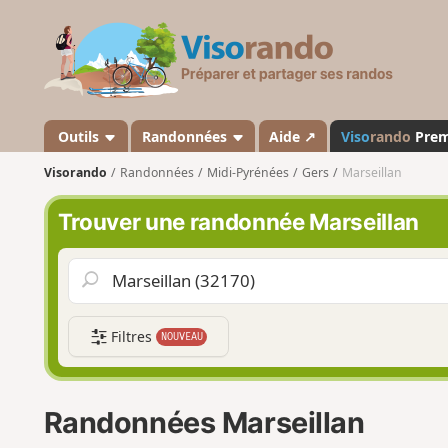
V
i
s
o
r
a
Outils
Randonnées
Aide ↗
Viso
rando
Pre
n
Visorando
Randonnées
Midi-Pyrénées
Gers
Marseillan
d
o
Trouver une randonnée Marseillan
Filtres
NOUVEAU
Randonnées Marseillan