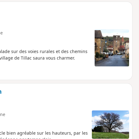
o
a
i
m
p
e
balade sur des voies rurales et des chemins
village de Tillac saura vous charmer.
n
ne
le bien agréable sur les hauteurs, par les