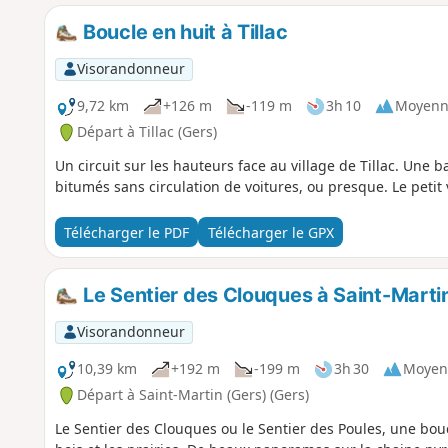
Boucle en huit à Tillac
Visorandonneur
9,72 km
+126 m
-119 m
3h 10
Moyenn
Départ à Tillac (Gers)
Un circuit sur les hauteurs face au village de Tillac. Une 
bitumés sans circulation de voitures, ou presque. Le petit 
Télécharger le PDF
Télécharger le GPX
Le Sentier des Clouques à Saint-Marti
Visorandonneur
10,39 km
+192 m
-199 m
3h 30
Moyen
Départ à Saint-Martin (Gers) (Gers)
Le Sentier des Clouques ou le Sentier des Poules, une bouc