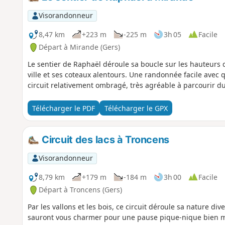
Visorandonneur
8,47 km
+223 m
-225 m
3h 05
Facile
Départ à Mirande (Gers)
Le sentier de Raphaël déroule sa boucle sur les hauteurs 
ville et ses coteaux alentours. Une randonnée facile avec
circuit relativement ombragé, très agréable à parcourir du
Télécharger le PDF
Télécharger le GPX
Circuit des lacs à Troncens
Visorandonneur
8,79 km
+179 m
-184 m
3h 00
Facile
Départ à Troncens (Gers)
Par les vallons et les bois, ce circuit déroule sa nature div
sauront vous charmer pour une pause pique-nique bien m