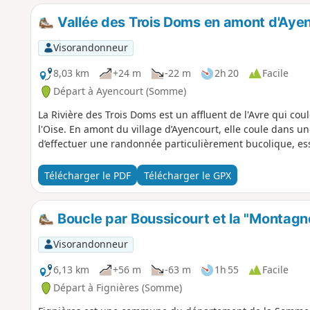
Vallée des Trois Doms en amont d'Aye
Visorandonneur
8,03 km
+24 m
-22 m
2h 20
Facile
Départ à Ayencourt (Somme)
La Rivière des Trois Doms est un affluent de l'Avre qui c
l'Oise. En amont du village d’Ayencourt, elle coule dans un
d’effectuer une randonnée particulièrement bucolique, ess
Télécharger le PDF
Télécharger le GPX
Boucle par Boussicourt et la "Montagn
Visorandonneur
6,13 km
+56 m
-63 m
1h 55
Facile
Départ à Fignières (Somme)