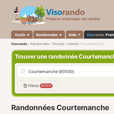
V
i
s
o
r
a
Outils
Randonnées
Aide ↗
Viso
rando
Pre
n
Visorando
Randonnées
Picardie
Somme
Courtemanche
d
o
Trouver une randonnée Courtemanc
Filtres
NOUVEAU
Randonnées Courtemanche