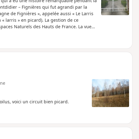
ui a eu une histoire remarquable pendant la
didier – Fignières qui fut agrandi par la
tagne de Fignières », appelée aussi « Le Larris
 « larris » en picard). La gestion de ce
spaces Naturels des Hauts de France. La vue
omofaune du chemin sont très diverses.
ne
lus, voici un circuit bien picard.