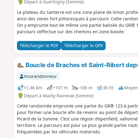
Départ à Guerbigny (Somme)
Le plateau du Santerre est une zone plane de limon profond.
ainsi des zones fort pittoresques à parcourir. Cette ran
On y emprunte tout de même une partie balisée du GR® 123
parcours s’effectue sur des chemins en zone boisée.
Télécharger le PDF
Télécharger le GPX
Boucle de Braches et Saint-Ribert depu
Visorandonneur
11,46 km
+107 m
-106 m
3h 35
Moyen
Départ à Mailly-Raineval (Somme)
Cette randonnée emprunte une partie du GR® 123 à partir d
pour former une boucle afin de revenir au point de départ. 
Picard de la Somme. C’est une région d’openfield, vallonn
territoire. Le parcours est pour sa plus grande partie routi
fréquentées par les véhicules motorisés.