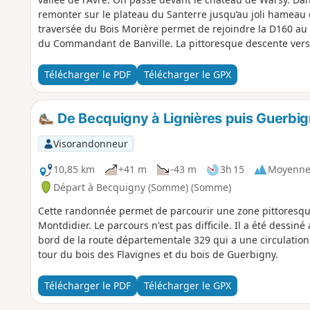
remonter sur le plateau du Santerre jusqu’au joli hameau
traversée du Bois Morière permet de rejoindre la D160 a
du Commandant de Banville. La pittoresque descente vers
l’impressionnant château du XVIIIe avant de terminer la b
Télécharger le PDF
Télécharger le GPX
De Becquigny à Lignières puis Guerbig
Visorandonneur
10,85 km
+41 m
-43 m
3h 15
Moyenn
Départ à Becquigny (Somme) (Somme)
Cette randonnée permet de parcourir une zone pittoresque,
Montdidier. Le parcours n'est pas difficile. Il a été dessi
bord de la route départementale 329 qui a une circulation i
tour du bois des Flavignes et du bois de Guerbigny.
Télécharger le PDF
Télécharger le GPX