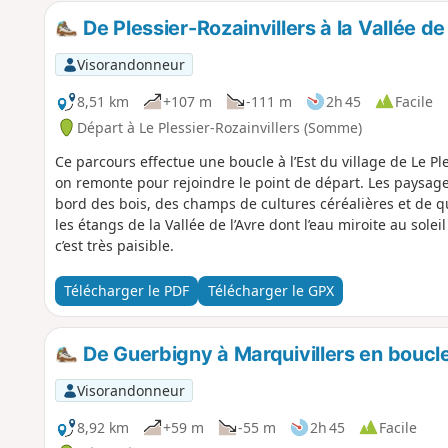
De Plessier-Rozainvillers à la Vallée de 
Visorandonneur
8,51 km
+107 m
-111 m
2h 45
Facile
Départ à Le Plessier-Rozainvillers (Somme)
Ce parcours effectue une boucle à l’Est du village de Le Ple
on remonte pour rejoindre le point de départ. Les paysage
bord des bois, des champs de cultures céréalières et de 
les étangs de la Vallée de l’Avre dont l’eau miroite au sol
c’est très paisible.
Télécharger le PDF
Télécharger le GPX
De Guerbigny à Marquivillers en boucl
Visorandonneur
8,92 km
+59 m
-55 m
2h 45
Facile