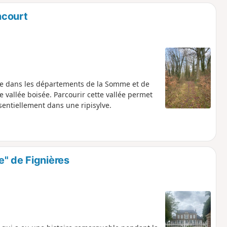
o
a
ncourt
i
m
p
oule dans les départements de la Somme et de
e vallée boisée. Parcourir cette vallée permet
entiellement dans une ripisylve.
e" de Fignières