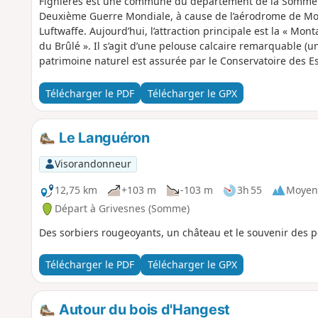
Fignières est une commune du département de la Somme q
Deuxième Guerre Mondiale, à cause de l’aérodrome de Mont
Luftwaffe. Aujourd’hui, l’attraction principale est la « Mon
du Brûlé ». Il s’agit d’une pelouse calcaire remarquable (un
patrimoine naturel est assurée par le Conservatoire des E
du haut du site est remarquable. En été, la flore et l’ent
Télécharger le PDF
Télécharger le GPX
Le Languéron
Visorandonneur
12,75 km
+103 m
-103 m
3h 55
Moyen
Départ à Grivesnes (Somme)
Des sorbiers rougeoyants, un château et le souvenir des poi
Télécharger le PDF
Télécharger le GPX
Autour du bois d'Hangest