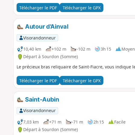
Télécharger le PDF
Télécharger le GPX
Autour d'Ainval
Visorandonneur
10,40 km
+102 m
-102 m
3h 15
Moyen
Départ à Sourdon (Somme)
Le précieux bras reliquaire de Saint-Fiacre, vous indique le
Télécharger le PDF
Télécharger le GPX
Saint-Aubin
Visorandonneur
7,03 km
+71 m
-71 m
2h 15
Facile
Départ à Sourdon (Somme)