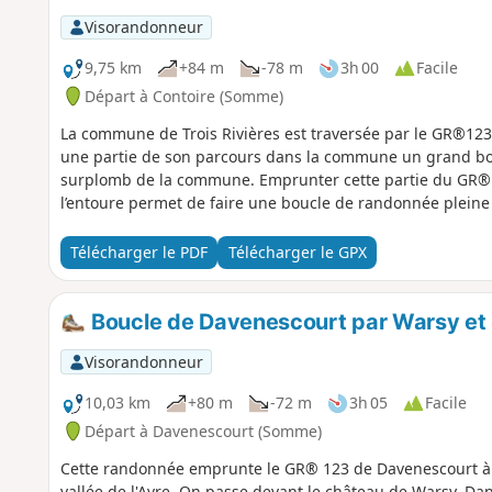
Visorandonneur
9,75 km
+84 m
-78 m
3h 00
Facile
Départ à Contoire (Somme)
La commune de Trois Rivières est traversée par le GR®1
une partie de son parcours dans la commune un grand bois
surplomb de la commune. Emprunter cette partie du GR® et 
l’entoure permet de faire une boucle de randonnée plein
Télécharger le PDF
Télécharger le GPX
Boucle de Davenescourt par Warsy et
Visorandonneur
10,03 km
+80 m
-72 m
3h 05
Facile
Départ à Davenescourt (Somme)
Cette randonnée emprunte le GR® 123 de Davenescourt à W
vallée de l'Avre. On passe devant le château de Warsy. Dan