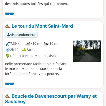
des trois buttes boisées qui cantonnent
le village : le Mont Hart, le Mont Clergé
et le Mont d'Huette.
Le tour du Mont Saint-Mard
Visorandonneur
7,39 km
+10 m
-10 m
2h 10
Facile
Départ à Vieux-Moulin (Oise)
Belle promenade facile et plate faisant
le tour du Mont Saint-Mard, dans la
forêt de Compiègne. Vous pourrez
dominer la forêt à l'occasion de
plusieurs points de vue, découvrir des
arbres remarquables et vous désaltérer
à la Fontaine Maitre Jean. Deux accès en
Boucle de Davenescourt par Warsy et
voiture sont possibles dont l'un voisin
Saulchoy
d'une aire de pique-nique ombragée.