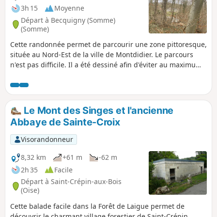
3h 15
Moyenne
Départ à Becquigny (Somme)
(Somme)
Cette randonnée permet de parcourir une zone pittoresque,
située au Nord-Est de la ville de Montdidier. Le parcours
n'est pas difficile. Il a été dessiné afin d'éviter au maximum
de marcher au bord de la route départementale 329 qui a
une circulation importante. Restant en plaine, il fait le tour
du bois des Flavignes et du bois de Guerbigny.
Le Mont des Singes et l'ancienne
Abbaye de Sainte-Croix
Visorandonneur
8,32 km
+61 m
-62 m
2h 35
Facile
Départ à Saint-Crépin-aux-Bois
(Oise)
Cette balade facile dans la Forêt de Laigue permet de
découvrir le charmant village forestier de Saint-Crépin,