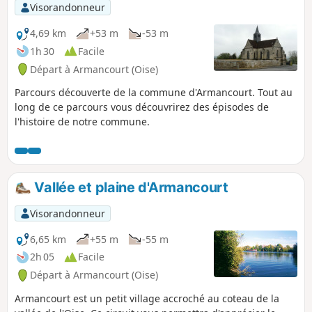
Visorandonneur
4,69 km
+53 m
-53 m
1h 30
Facile
Départ à Armancourt (Oise)
Parcours découverte de la commune d'Armancourt. Tout au
long de ce parcours vous découvrirez des épisodes de
l'histoire de notre commune.
Vallée et plaine d'Armancourt
Visorandonneur
6,65 km
+55 m
-55 m
2h 05
Facile
Départ à Armancourt (Oise)
Armancourt est un petit village accroché au coteau de la