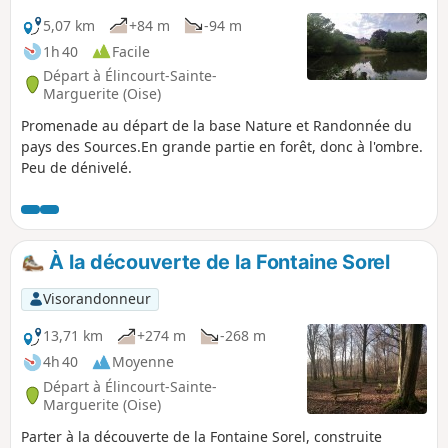
5,07 km
+84 m
-94 m
1h 40
Facile
Départ à Élincourt-Sainte-
Marguerite (Oise)
Promenade au départ de la base Nature et Randonnée du
pays des Sources.En grande partie en forêt, donc à l'ombre.
Peu de dénivelé.
À la découverte de la Fontaine Sorel
Visorandonneur
13,71 km
+274 m
-268 m
4h 40
Moyenne
Départ à Élincourt-Sainte-
Marguerite (Oise)
Parter à la découverte de la Fontaine Sorel, construite