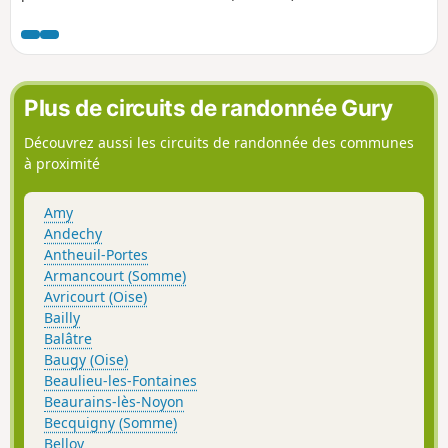
Plus de circuits de randonnée Gury
Découvrez aussi les circuits de randonnée des communes
à proximité
Amy
Andechy
Antheuil-Portes
Armancourt (Somme)
Avricourt (Oise)
Bailly
Balâtre
Baugy (Oise)
Beaulieu-les-Fontaines
Beaurains-lès-Noyon
Becquigny (Somme)
Belloy