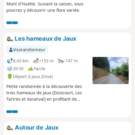
Mont d'Huette. Suivant la saison, vous
pourrez y découvrir une flore variée.
Les hameaux de Jaux
Visorandonneur
8,43 km
+153 m
-147 m
2h 50
Facile
Départ à Jaux (Oise)
Petite randonnée à la découverte des
trois hameaux de Jaux (Dizocourt, Les
Tartres et Varanval) en profitant de
belles vues sur la plaine et la vallée de
l'Oise.
Autour de Jaux