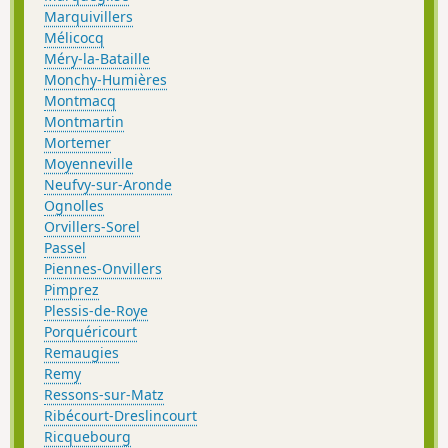
Marquivillers
Mélicocq
Méry-la-Bataille
Monchy-Humières
Montmacq
Montmartin
Mortemer
Moyenneville
Neufvy-sur-Aronde
Ognolles
Orvillers-Sorel
Passel
Piennes-Onvillers
Pimprez
Plessis-de-Roye
Porquéricourt
Remaugies
Remy
Ressons-sur-Matz
Ribécourt-Dreslincourt
Ricquebourg