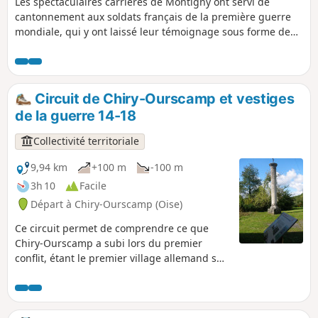
Les spectaculaires carrières de Montigny ont servi de
cantonnement aux soldats français de la première guerre
mondiale, qui y ont laissé leur témoignage sous forme de
sculptures et de graffitis. Une association, la
Machemontoise, fait revivre ces lieux et y organise des
visites. Cette randonnée se propose de gagner à pied ces
carrières, principalement à travers bois, tout en passant en
Circuit de Chiry-Ourscamp et vestiges
revue le patrimoine de la commune.
de la guerre 14-18
Collectivité territoriale
9,94 km
+100 m
-100 m
3h 10
Facile
Départ à Chiry-Ourscamp (Oise)
Ce circuit permet de comprendre ce que
Chiry-Ourscamp a subi lors du premier
conflit, étant le premier village allemand sur
la route de Paris. Vous découvrez ainsi que
nombreux vestiges de guerre et des
pupitres explicatifs. Sans oublier le
patrimoine de la commune, comme son