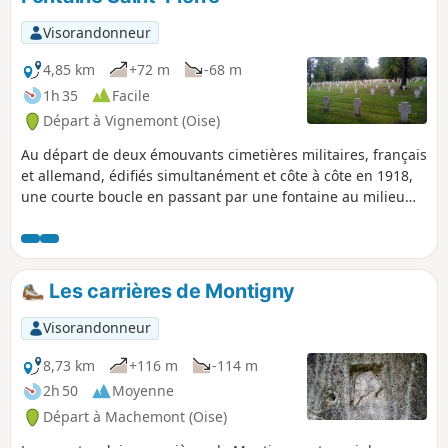
Visorandonneur
4,85 km
+72 m
-68 m
1h 35
Facile
Départ à Vignemont (Oise)
Au départ de deux émouvants cimetières militaires, français
et allemand, édifiés simultanément et côte à côte en 1918,
une courte boucle en passant par une fontaine au milieu
des bois.
Les carrières de Montigny
Visorandonneur
8,73 km
+116 m
-114 m
2h 50
Moyenne
Départ à Machemont (Oise)