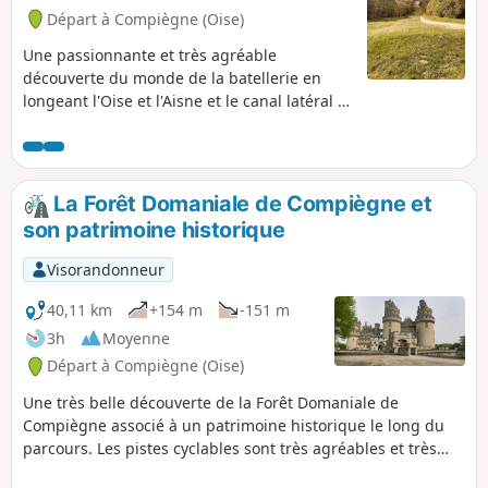
Départ à Compiègne (Oise)
Une passionnante et très agréable
découverte du monde de la batellerie en
longeant l'Oise et l'Aisne et le canal latéral à
l'Oise. Découvrir la Cité Saint-Gobain à
Thourotte, puis, sillonner cette très belle
Forêt de Compiègne qui cache un lieu
historique comme la Clairière de l'Armistice,
La Forêt Domaniale de Compiègne et
des arbres remarquables, une vue
son patrimoine historique
impressionnante sur le Palais Impérial de
Compiègne.
Visorandonneur
40,11 km
+154 m
-151 m
3h
Moyenne
Départ à Compiègne (Oise)
Une très belle découverte de la Forêt Domaniale de
Compiègne associé à un patrimoine historique le long du
parcours. Les pistes cyclables sont très agréables et très
roulantes avec des accès au patrimoine historique très