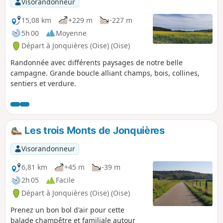
Visorandonneur
15,08 km
+229 m
-227 m
5h 00
Moyenne
Départ à Jonquières (Oise) (Oise)
Randonnée avec différents paysages de notre belle
campagne. Grande boucle alliant champs, bois, collines,
sentiers et verdure.
Les trois Monts de Jonquières
Visorandonneur
6,81 km
+45 m
-39 m
2h 05
Facile
Départ à Jonquières (Oise) (Oise)
Prenez un bon bol d'air pour cette
balade champêtre et familiale autour