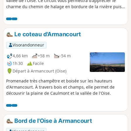
vallée de l'Oise. Ce circuit vous permettra d'apprécier le
charme du chemin de halage en bordure de la rivière puis
en montant sur le coteau de profiter de belles vues sur la
vallée au sud et la plaine au Nord.
Le coteau d'Armancourt
Visorandonneur
4,66 km
+58 m
-54 m
1h 30
Facile
Départ à Armancourt (Oise)
Promenade très champêtre et boisée sur les hauteurs
d'Armancourt. À travers bois et champs, elle permet de
découvrir la plaine de Caulmont et la vallée de l'Oise.
Bord de l'Oise à Armancourt