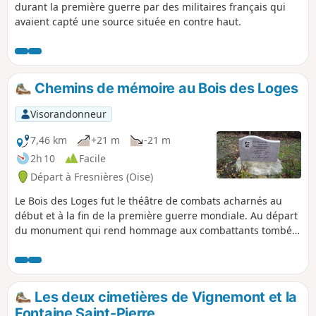
durant la première guerre par des militaires français qui
avaient capté une source située en contre haut.
Chemins de mémoire au Bois des Loges
Visorandonneur
7,46 km
+21 m
-21 m
2h 10
Facile
Départ à Fresnières (Oise)
Le Bois des Loges fut le théâtre de combats acharnés au
début et à la fin de la première guerre mondiale. Au départ
du monument qui rend hommage aux combattants tombés
dans le secteur, ainsi que d'une stèle en hommage à un
soldat qui y fut fusillé pour l'exemple, cette randonnée
principalement à travers champs retrace l'histoire
douloureuse de ces lieux.
Les deux cimetières de Vignemont et la
Fontaine Saint-Pierre