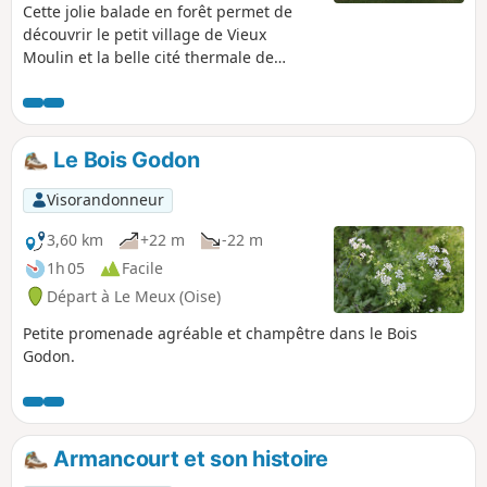
Cette jolie balade en forêt permet de
découvrir le petit village de Vieux
Moulin et la belle cité thermale de
Pierrefonds, connue dans la France
entière pour son château médiéval du
XIXe siècle ! À voir aussi le Prieuré du
Mont Saint-Pierre, le Pavillon Eugénie et
Le Bois Godon
l'Étang Saint-Pierre au retour.
Visorandonneur
3,60 km
+22 m
-22 m
1h 05
Facile
Départ à Le Meux (Oise)
Petite promenade agréable et champêtre dans le Bois
Godon.
Armancourt et son histoire