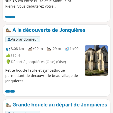
sur 3,5 km entre l'Oise et le Mont Saint-
Pierre. Vous débuterez votre
cheminement par le chemin de halage
qui se rétrécit parfois. Après avoir
traversé la ligne de chemin de fer et la
D13, vous prendrez les petits chemins
À la découverte de Jonquières
en passant derrière les maisons qui
vous conduiront sur les hauteurs du
Visorandonneur
Mont Saint-Pierre. Chemin faisant, vous
rejoindrez les berges de l'Oise en
3,08 km
+29 m
-29 m
1h 00
passant par le port de plaisance.
Facile
Départ à Jonquières (Oise) (Oise)
Petite boucle facile et sympathique
permettant de découvrir le beau village de
Jonquières.
Grande boucle au départ de Jonquières