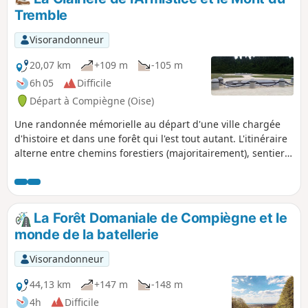
Choisy-au-Bac par la Forêt de Laigue et
Tremble
le Château des bonshommes et finir par
la petite Chapelle des Trois Chênes
Visorandonneur
inondées de jacinthes sauvages bleues
dans la dernière quinzaine d'avril.
20,07 km
+109 m
-105 m
6h 05
Difficile
Départ à Compiègne (Oise)
Une randonnée mémorielle au départ d'une ville chargée
d'histoire et dans une forêt qui l'est tout autant. L'itinéraire
alterne entre chemins forestiers (majoritairement), sentiers,
dont celui qui permet de faire une "ascension" du Mont du
Tremble, cheminement le long de l'Aisne et tronçons
urbains riches en patrimoine.
La Forêt Domaniale de Compiègne et le
monde de la batellerie
Visorandonneur
44,13 km
+147 m
-148 m
4h
Difficile