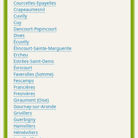
Courcelles-Epayelles
Crapeaumesnil
Cuvilly
Cuy
Dancourt-Popincourt
Dives
Écuvilly
Élincourt-Sainte-Marguerite
Ercheu
Estrées-Saint-Denis
Évricourt
Faverolles (Somme)
Fescamps
Francières
Fresnières
Giraumont (Oise)
Gournay-sur-Aronde
Grivillers
Guerbigny
Hainvillers
Hémévillers