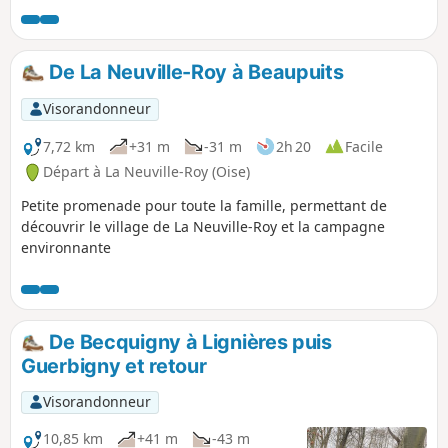
années pénibles et passe par des lieux émouvants comme
l'ancien cimetière provisoire et la nécropole nationale qui
lui a été substituée.
De La Neuville-Roy à Beaupuits
Visorandonneur
7,72 km
+31 m
-31 m
2h 20
Facile
Départ à La Neuville-Roy (Oise)
Petite promenade pour toute la famille, permettant de
découvrir le village de La Neuville-Roy et la campagne
environnante
De Becquigny à Lignières puis
Guerbigny et retour
Visorandonneur
10,85 km
+41 m
-43 m