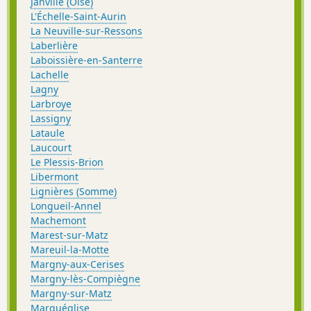
Janville (Oise)
L'Échelle-Saint-Aurin
La Neuville-sur-Ressons
Laberlière
Laboissière-en-Santerre
Lachelle
Lagny
Larbroye
Lassigny
Lataule
Laucourt
Le Plessis-Brion
Libermont
Lignières (Somme)
Longueil-Annel
Machemont
Marest-sur-Matz
Mareuil-la-Motte
Margny-aux-Cerises
Margny-lès-Compiègne
Margny-sur-Matz
Marquéglise