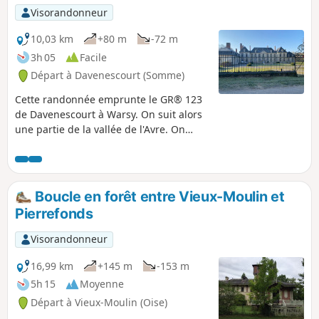
Visorandonneur
10,03 km
+80 m
-72 m
3h 05
Facile
Départ à Davenescourt (Somme)
Cette randonnée emprunte le GR® 123
de Davenescourt à Warsy. On suit alors
une partie de la vallée de l'Avre. On
passe devant le château de Warsy. Dans
ce village on quitte le GR® pour
remonter sur le plateau du Santerre
jusqu’au joli hameau de Saulchoy-sur-
Boucle en forêt entre Vieux-Moulin et
Davenescourt. La traversée du Bois
Pierrefonds
Morière permet de rejoindre la D160 au
niveau du monument élevé en
Visorandonneur
l'honneur du Commandant de Banville.
La pittoresque descente vers
16,99 km
+145 m
-153 m
Davenescourt permet d’arriver devant
5h 15
Moyenne
l’impressionnant château du XVIIIe
Départ à Vieux-Moulin (Oise)
avant de terminer la boucle.