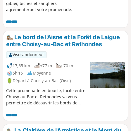
gibier, biches et sangliers
agrémenteront votre promenade.
Le bord de l'Aisne et la Forêt de Laigue
entre Choisy-au-Bac et Rethondes
Visorandonneur
17,65 km
+77 m
-70 m
5h 15
Moyenne
Départ à Choisy-au-Bac (Oise)
Cette promenade en boucle, facile entre
Choisy-au-Bac et Rethondes va vous
permettre de découvrir les bords de
l'Aisne et les beaux jardins du
Francport, puis le beau petit village de
Rethondes, à proximité de la clairière de
l'armistice de 14/18, avant de revenir à
La Clairière de l'Armistice et le Mont du