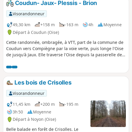
Coudun- Jaux- Plessis - Brion
abbaye, son château et sa chapelle.
Visorandonneur
49,30 km
+158 m
-163 m
4h
Moyenne
Départ à Coudun (Oise)
Cette randonnée, ombragée, à VTT, part de la commune de
Coudun vers Compiègne par la voie verte, puis longe l'Oise
de jusqu'à Jaux. Elle traverse l'Oise depuis la passerelle de
Jaux pour s'enfoncer dans la forêt. Elle rejoint le Francport
au niveau du pont de l'Aisne, puis traverse à nouveau l'Oise
par un pont atypique du Canal de l'Oise au niveau des
écluses de Longueil-Annel. Elle file ensuite vers le Mont
Les bois de Crisolles
Ganelon pour redescendre sur Clairoix et finir à Coudun.
Visorandonneur
11,45 km
+200 m
-195 m
3h 50
Moyenne
Départ à Noyon (Oise)
Belle balade en forêt de Crisolles. Le