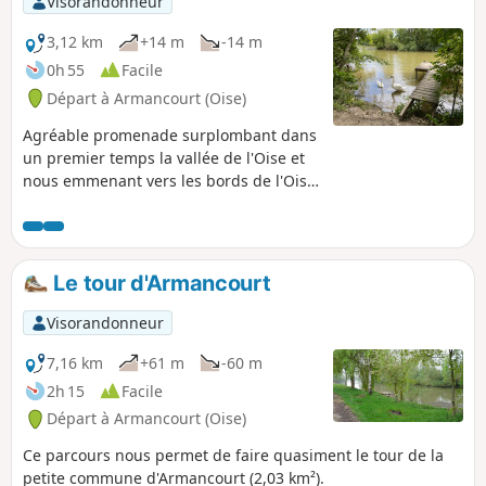
Visorandonneur
3,12 km
+14 m
-14 m
0h 55
Facile
Départ à Armancourt (Oise)
Agréable promenade surplombant dans
un premier temps la vallée de l'Oise et
nous emmenant vers les bords de l'Oise
devant l'île du Grand Peuple près de
laquelle furent découverts lors d'un
dragage de la rivière, un casque, des
lances, une épée, un vase pour certains
Le tour d'Armancourt
vieux de plus de trois mille ans et
prouvant la présence de l'homme sur
Visorandonneur
cette île.
7,16 km
+61 m
-60 m
2h 15
Facile
Départ à Armancourt (Oise)
Ce parcours nous permet de faire quasiment le tour de la
petite commune d'Armancourt (2,03 km²).