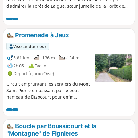
d'admirer la Forêt de Laigue, sœur jumelle de la Forêt de
Compiègne, moins visitée mais toute aussi attrayante, et de
voir de jolis points de vue sur les reliefs boisés. Un pique-
nique est conseillé à l'ombre des arbres et face à la vue.
Circuit en boucle.
Promenade à Jaux
Visorandonneur
5,81 km
+136 m
-134 m
2h 05
Facile
Départ à Jaux (Oise)
Circuit empruntant les sentiers du Mont
Saint-Pierre en passant par le petit
hameau de Dizocourt pour enfin
rejoindre le village de Jaux.
Boucle par Boussicourt et la
"Montagne" de Fignières