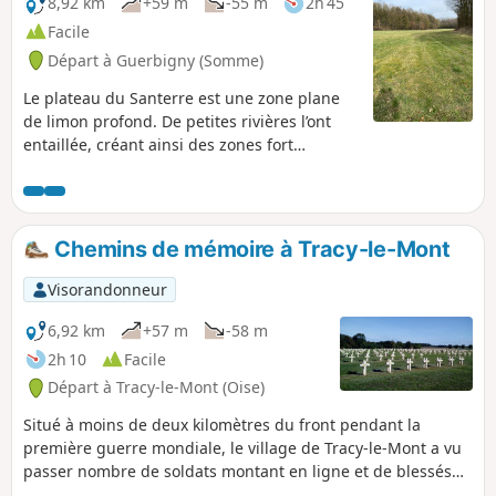
8,92 km
+59 m
-55 m
2h 45
Facile
Départ à Guerbigny (Somme)
Le plateau du Santerre est une zone plane
de limon profond. De petites rivières l’ont
entaillée, créant ainsi des zones fort
pittoresques à parcourir. Cette randonnée
en présente une. Randonnée non balisée.
On y emprunte tout de même une partie
balisée du GR® 123 en fin de boucle. Plus de
Chemins de mémoire à Tracy-le-Mont
la moitié du parcours s’effectue sur des
chemins en zone boisée.
Visorandonneur
6,92 km
+57 m
-58 m
2h 10
Facile
Départ à Tracy-le-Mont (Oise)
Situé à moins de deux kilomètres du front pendant la
première guerre mondiale, le village de Tracy-le-Mont a vu
passer nombre de soldats montant en ligne et de blessés
en revenant. Cette randonnée mémorielle fait revivre ces