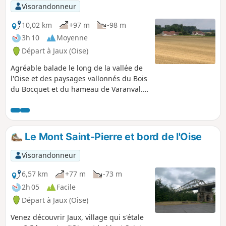
Visorandonneur
10,02 km
+97 m
-98 m
3h 10
Moyenne
Départ à Jaux (Oise)
Agréable balade le long de la vallée de
l'Oise et des paysages vallonnés du Bois
du Bocquet et du hameau de Varanval.
Vous marcherez à la limite de
Compiègne et la Croix Saint-Ouen
séparé de Jaux par l'Oise. Vous gravirez
la pente au bord d'Armancourt,
Le Mont Saint-Pierre et bord de l'Oise
traverserez Varanval en limite de
Jonquières pour redescendre sur Jaux
Visorandonneur
avec la commune de Venette sur votre
gauche.
6,57 km
+77 m
-73 m
2h 05
Facile
Départ à Jaux (Oise)
Venez découvrir Jaux, village qui s'étale