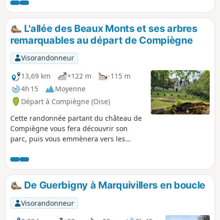
faciles et très proches du circuit.
L'allée des Beaux Monts et ses arbres
remarquables au départ de Compiègne
Visorandonneur
13,69 km
+122 m
-115 m
4h 15
Moyenne
Départ à Compiègne (Oise)
Cette randonnée partant du château de
Compiègne vous fera découvrir son
parc, puis vous emmènera vers les
arbres remarquables à proximité de
l'allée des Beaux Monts, en passant par
la bute des Beaux Monts et son point de
vue sur Compiègne. C'est un condensé
De Guerbigny à Marquivillers en boucle
de la beauté et des plaisirs de
Compiègne et de sa forêt.
Visorandonneur