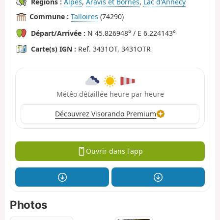
Régions :
Alpes
,
Aravis et Bornes
,
Lac d'Annecy
Commune :
Talloires
(74290)
Départ/Arrivée :
N 45.826948° / E 6.224143°
Carte(s) IGN :
Ref. 3431OT, 3431OTR
Météo détaillée heure par heure
Découvrez Visorando Premium
Ouvrir dans l'app
Photos