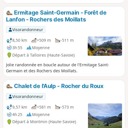
s'attaquer à cette boucle.
le retour par le Chalet des Crottes et la Forêt de Combe
Noire.
Ermitage Saint-Germain - Forêt de
Lanfon - Rochers des Moillats
Visorandonneur
8,50 km
+509 m
-511 m
3h 55
Moyenne
Départ à Talloires (Haute-Savoie)
Jolie randonnée en boucle autour de l'Ermitage Saint-
Germain et des Rochers des Moillats.
Chalet de l'Aulp - Rocher du Roux
Visorandonneur
9,57 km
+581 m
-573 m
4h 25
Moyenne
Départ à Montmin (Haute-Savoie)