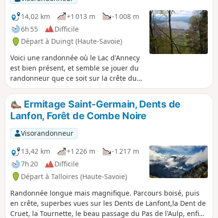
14,02 km
+1 013 m
-1 008 m
6h 55
Difficile
Départ à Duingt (Haute-Savoie)
Voici une randonnée où le Lac d'Annecy
est bien présent, et semble se jouer du
randonneur que ce soit sur la crête du
Taillefer ou celle de la Montagne
d'Entrevernes. Une partie de cache-
Ermitage Saint-Germain, Dents de
cache en quelque sorte où il dévoile une
Lanfon, Forêt de Combe Noire
fois son côté petit lac, plus loin celui du
grand lac. Rarement les deux en même
Visorandonneur
temps ! Il nous invite presque à monter
toujours plus haut pour en voir
13,42 km
+1 226 m
-1 217 m
davantage. Toujours majestueux, avec
7h 20
Difficile
en toile de fond, le massif des Bornes, la
Départ à Talloires (Haute-Savoie)
chaîne des Aravis ou le massif des
Bauges. Côté orientation, aucun souci :
Randonnée longue mais magnifique. Parcours boisé, puis
il suffit simplement de suivre le balisage
en crête, superbes vues sur les Dents de Lanfont,la Dent de
en place, et, c'est serein, que l'on peut
Cruet, la Tournette, le beau passage du Pas de l'Aulp, enfin