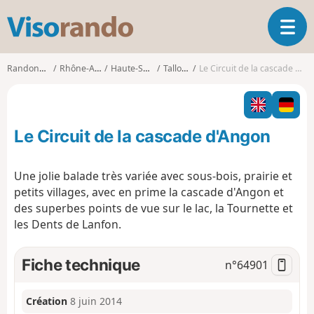
V
O
i
u
s
v
o
Randonnées
Rhône-Alpes
Haute-Savoie
Talloires
Le Circuit de la cascade d'Angon
r
r
i
a
r
n
l
d
Le Circuit de la cascade d'Angon
a
o
n
a
Une jolie balade très variée avec sous-bois, prairie et
v
petits villages, avec en prime la cascade d'Angon et
i
des superbes points de vue sur le lac, la Tournette et
g
les Dents de Lanfon.
a
t
i
Fiche technique
n°
64901
o
n
Création
8 juin 2014