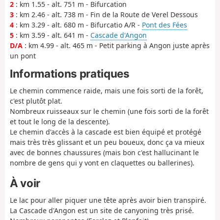
2
: km 1.55 - alt. 751 m - Bifurcation
3
: km 2.46 - alt. 738 m - Fin de la Route de Verel Dessous
4
: km 3.29 - alt. 680 m - Bifurcatio A/R -
Pont des Fées
5
: km 3.59 - alt. 641 m -
Cascade d'Angon
D/A
: km 4.99 - alt. 465 m - Petit parking à Angon juste après
un pont
Informations pratiques
Le chemin commence raide, mais une fois sorti de la forêt,
c'est plutôt plat.
Nombreux ruisseaux sur le chemin (une fois sorti de la forêt
et tout le long de la descente).
Le chemin d'accès à la cascade est bien équipé et protégé
mais très très glissant et un peu boueux, donc ça va mieux
avec de bonnes chaussures (mais bon c'est hallucinant le
nombre de gens qui y vont en claquettes ou ballerines).
À voir
Le lac pour aller piquer une tête après avoir bien transpiré.
La Cascade d'Angon est un site de canyoning très prisé.