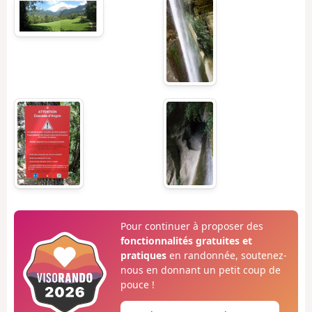
Pour continuer à proposer des
fonctionnalités gratuites et
pratiques
en randonnée, soutenez-
nous en donnant un petit coup de
pouce !