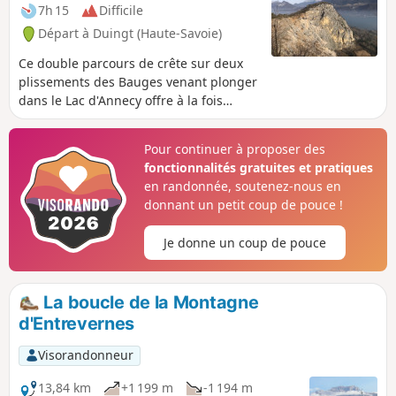
7h 15
Difficile
Départ à Duingt (Haute-Savoie)
Ce double parcours de crête sur deux
plissements des Bauges venant plonger
dans le Lac d'Annecy offre à la fois
l'intérêt d'un parcours de crête varié et
de vues exceptionnelles sur le lac et les
Pour continuer à proposer des
montagnes l'entourant. La Tournette
fonctionnalités gratuites et pratiques
notamment est omniprésente toute la
en randonnée, soutenez-nous en
journée.
donnant un petit coup de pouce !
Je donne un coup de pouce
La boucle de la Montagne
d'Entrevernes
Visorandonneur
13,84 km
+1 199 m
-1 194 m