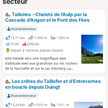
secteur
Talloires - Chalets de l'Aulp par la
Cascade d'Angon et le Pont des Fées
Visorandonneur
13,71 km
+1 083 m
-1 083 m
7h 00
Difficile
Départ à Talloires (Haute-Savoie)
Jolie balade vers une magnifique alpe
d'altitude avec vue grandiose sur les rochers
de la Tournette et sur le Lac d'Annecy. La
première partie (Cascade d'Angon, Pont des
Fées, Rovagny) est familiale (retour direct
Les crêtes du Taillefer et d'Entrevernes
possible). Puis, chemin régulier et ombragé,
en boucle depuis Duingt
jusqu'au vaste cirque des chalets de l'Aulp et
sa vue unique sur le Lac d'Annecy et les
Visorandonneur
rochers de la Tournette.
15,24 km
+1 015 m
-1 011 m