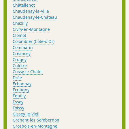
Châtellenot
Chaudenay-la-Ville
Chaudenay-le-Château
Chazilly
Civry-en-Montagne
Clomot
Colombier (Côte-d'Or)
Commarin
Créancey
Crugey
Culètre
Cussy-le-Châtel
Drée
Échannay
Écutigny
Éguilly
Essey
Foissy
Gissey-le-Vieil
Grenant-lès-Sombernon
Grosbois-en-Montagne