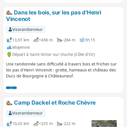
sur la Gironde, les liaisons vers le Tour des Roches de
Veluze, vers le Tour de Marigny, vers la Traversée des 5
Dans les bois, sur les pas d'Henri
vallées. Le four à bois de Grenant-lès-Sombernoon est
Vincenot
allumé les jours de fêtes. .
Visorandonneur
13,97 km
+436 m
-284 m
5h 15
Moyenne
Départ à Saint-Victor-sur-Ouche (Côte-d'Or)
Une randonnée sans difficulté à travers bois et friches sur
les pas d'Henri Vincenot : grotte, hameaux et château des
Ducs de Bourgogne à Châteauneuf.
Camp Dackel et Roche Chèvre
Visorandonneur
10,02 km
+225 m
-222 m