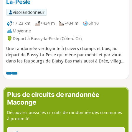
La-Pesle
Visorandonneur
17,23 km
+434 m
-434 m
6h 10
Moyenne
Départ à Bussy-la-Pesle (Côte-d'Or)
Une randonnée verdoyante à travers champs et bois, au
départ de Bussy-La-Pesle qui mène par monts et par vaux
dans les faubourgs de Blaisy-Bas mais aussi à Drée, village
agréable par beau temps avec son ruisseau et ses maisons
anciennes construites avec les pierres de l'ancien château.
Plus de circuits de randonnée
Maconge
Découvrez aussi les circuits de randonnée des communes
à proximité