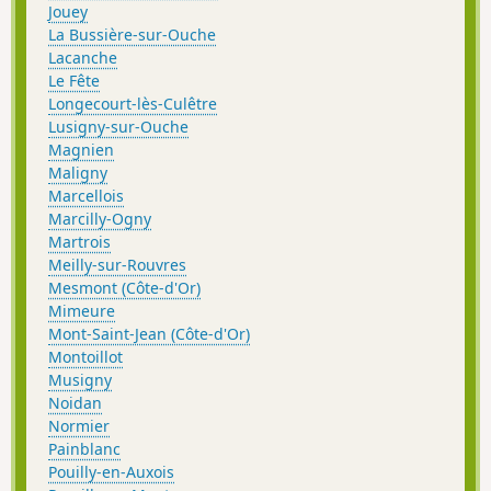
Jouey
La Bussière-sur-Ouche
Lacanche
Le Fête
Longecourt-lès-Culêtre
Lusigny-sur-Ouche
Magnien
Maligny
Marcellois
Marcilly-Ogny
Martrois
Meilly-sur-Rouvres
Mesmont (Côte-d'Or)
Mimeure
Mont-Saint-Jean (Côte-d'Or)
Montoillot
Musigny
Noidan
Normier
Painblanc
Pouilly-en-Auxois