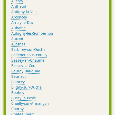
Allerey
Antheuil
Antigny-la-Ville
Arconcey
Arnay-le-Duc
Aubaine
Aubigny-lès-Sombernon
Auxant
Avosnes
Barbirey-sur-Ouche
Bellenot-sous-Pouilly
Bessey-en-Chaume
Bessey-la-Cour
Beurey-Bauguay
Beurizot
Blancey
Bligny-sur-Ouche
Bouhey
Bussy-la-Pesle
Chailly-sur-Armançon
Charny
Châteauneuf