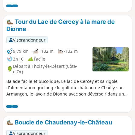
Tour du Lac de Cercey à la mare de
Dionne
Visorandonneur
9,79 km
+132 m
-132 m
3h 10
Facile
Départ à Thoisy-le-Désert (Côte-
d'Or)
Balade facile et bucolique. Le lac de Cercey et sa rigole
d'alimentation qui longe le golf du château de Chailly-sur-
Armançon, le lavoir de Dionne avec son déversoir dans une
mare transparente et superbement arborée. Deux villages à
l'habitat traditionnel.
Boucle de Chaudenay-le-Château
Visorandonneur