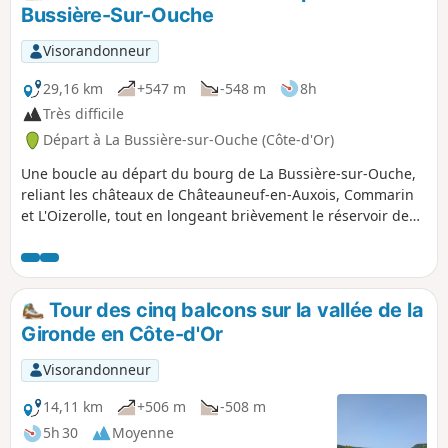
Bussière-Sur-Ouche
Visorandonneur
29,16 km
+547 m
-548 m
8h
Très difficile
Départ à La Bussière-sur-Ouche (Côte-d'Or)
Une boucle au départ du bourg de La Bussière-sur-Ouche,
reliant les châteaux de Châteauneuf-en-Auxois, Commarin
et L'Oizerolle, tout en longeant brièvement le réservoir de
Panthier puis, sur le retour, contournant le lieu-dit "La
Pourrie", propriété privée appartenant encore à la famille
de l'écrivain bourguignon Henri Vincenot. Circuit long mais
sans difficulté, parcouru d'un pas ordinaire en 8 heures (9
Tour des cinq balcons sur la vallée de la
heures si visite des villages).
Gironde en Côte-d'Or
Visorandonneur
14,11 km
+506 m
-508 m
5h 30
Moyenne