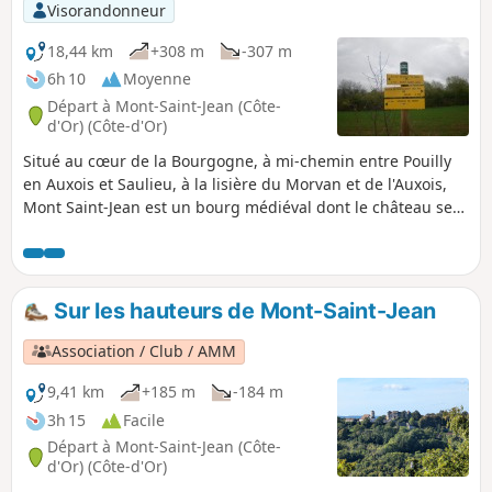
chasse !
Visorandonneur
18,44 km
+308 m
-307 m
6h 10
Moyenne
Départ à Mont-Saint-Jean (Côte-
d'Or) (Côte-d'Or)
Situé au cœur de la Bourgogne, à mi-chemin entre Pouilly
en Auxois et Saulieu, à la lisière du Morvan et de l'Auxois,
Mont Saint-Jean est un bourg médiéval dont le château se
dresse à 490 m sur un éperon rocheux et surveille une
large vallée où coulent le Doran et le Serein. Son point
culminant s'élève à 578 m (Croix Thomas).
Sur les hauteurs de Mont-Saint-Jean
Association / Club / AMM
9,41 km
+185 m
-184 m
3h 15
Facile
Départ à Mont-Saint-Jean (Côte-
d'Or) (Côte-d'Or)