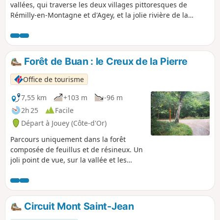
vallées, qui traverse les deux villages pittoresques de
Rémilly-en-Montagne et d'Agey, et la jolie rivière de la
Sirène.Paysage de bocage et de forêts, avec animaux dans
les champs vaches, chevaux.Petits sentiers bordés de
cabotes, petites cabanes de pierre, de prairies verdoyantes,
avec de jolis points de vue sur les vallées de l'Ouche et de la
Forêt de Buan : le Creux de la Pierre
Sirène, et sur la Côte de Sombernon.
Office de tourisme
7,55 km
+103 m
-96 m
2h 25
Facile
Départ à Jouey (Côte-d'Or)
Parcours uniquement dans la forêt
composée de feuillus et de résineux. Un
joli point de vue, sur la vallée et les
hameaux qui composent le village de
Blangey, se trouve sur votre
parcours.Attention en période de
chasse (septembre à février) lorsque
Circuit Mont Saint-Jean
vous passez à proximité des cabanes de