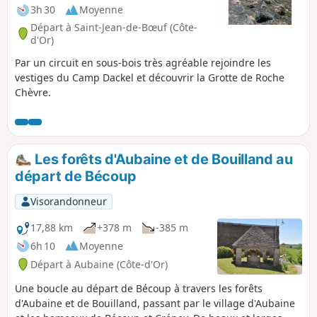
3h 30
Moyenne
Départ à Saint-Jean-de-Bœuf (Côte-
d'Or)
Par un circuit en sous-bois très agréable rejoindre les
vestiges du Camp Dackel et découvrir la Grotte de Roche
Chèvre.
Les forêts d'Aubaine et de Bouilland au
départ de Bécoup
Visorandonneur
17,88 km
+378 m
-385 m
6h 10
Moyenne
Départ à Aubaine (Côte-d'Or)
Une boucle au départ de Bécoup à travers les forêts
d'Aubaine et de Bouilland, passant par le village d'Aubaine