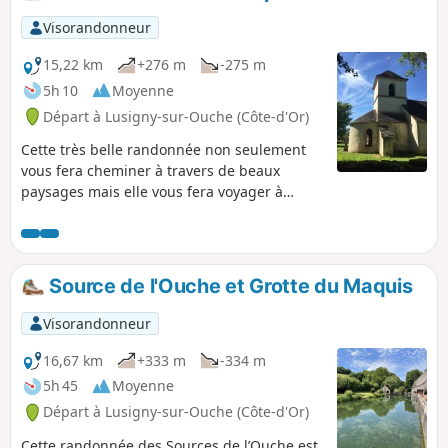
Visorandonneur
15,22 km
+276 m
-275 m
5h 10
Moyenne
Départ à Lusigny-sur-Ouche (Côte-d'Or)
Cette très belle randonnée non seulement
vous fera cheminer à travers de beaux
paysages mais elle vous fera voyager à
travers le temps entre ordre de Malte et
2ème guerre mondiale. Le point d'orgue
étant l'église des Templiers d'Écharnant
construite au XIIème siècle et située sur le
Source de l'Ouche et Grotte du Maquis
chemin menant à Compostelle, raison pour
laquelle des Templiers s'y installèrent.
Visorandonneur
16,67 km
+333 m
-334 m
5h 45
Moyenne
Départ à Lusigny-sur-Ouche (Côte-d'Or)
Cette randonnée des Sources de l’Ouche est