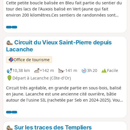
Cette petite boucle balisée en Bleu fait partie du sentier du
tour des lacs de l'Auxois balisé en Vert-Jaune qui fait
environ 200 kilomètres.Ces sentiers de randonnées sont
entretenus et balisés par les 5 baliseurs de l'association
Rando-Gym-Civry affiliée au CDRP21.Cette randonnée d'une
durée d'une demi-journée vous permettra de découvrir le
joli village médiéval de Mont-Saint-Jean et, depuis les
Circuit du Vieux Saint-Pierre depuis
hauteurs, les beaux points de vue sur l'Auxois à l'Est, sur le
Lacanche
Morvan au Sud et à l'Ouest.
Office de tourisme
10,38 km
+142 m
-141 m
3h 20
Facile
Départ à Lacanche (Côte-d'Or)
Circuit très agréable, en grande partie en sous-bois, balisé
en Jaune. Lacanche est une ancienne cité ouvrière, bâtie
autour de l'usine SIL (rachetée par Seb en 2024-2025). Vous
pourrez flâner dans les rues pour découvrir cette
architecture particulière et peut-être visiter l'église (clé à
disposition à la Mairie).
Sur les traces des Templiers