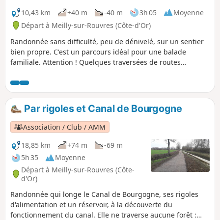
10,43 km
+40 m
-40 m
3h 05
Moyenne
Départ à Meilly-sur-Rouvres (Côte-d'Or)
Randonnée sans difficulté, peu de dénivelé, sur un sentier
bien propre. C'est un parcours idéal pour une balade
familiale. Attention ! Quelques traversées de routes
secondaires avec un peu de circulation.
Par rigoles et Canal de Bourgogne
Association / Club / AMM
18,85 km
+74 m
-69 m
5h 35
Moyenne
Départ à Meilly-sur-Rouvres (Côte-
d'Or)
Randonnée qui longe le Canal de Bourgogne, ses rigoles
d'alimentation et un réservoir, à la découverte du
fonctionnement du canal. Elle ne traverse aucune forêt :