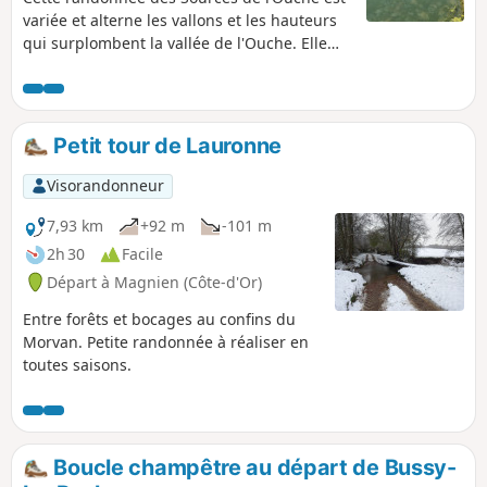
variée et alterne les vallons et les hauteurs
qui surplombent la vallée de l'Ouche. Elle
permet de visiter le charmant village de
Lusigny-sur-Ouche avec ses ponts et ses
lavoirs. L'Ouche réunion de 7 sources dont la
principale est celle de Presles à Lusigny,
Petit tour de Lauronne
serpente dans sa vallée supérieure. Elle se
jette ensuite à Dijon dans le Lac Kir, traverse
Visorandonneur
Dijon puis se jette dans la Saône près de
Saint-Jean-de-Losne après 95Km.
7,93 km
+92 m
-101 m
2h 30
Facile
Départ à Magnien (Côte-d'Or)
Entre forêts et bocages au confins du
Morvan. Petite randonnée à réaliser en
toutes saisons.
Boucle champêtre au départ de Bussy-