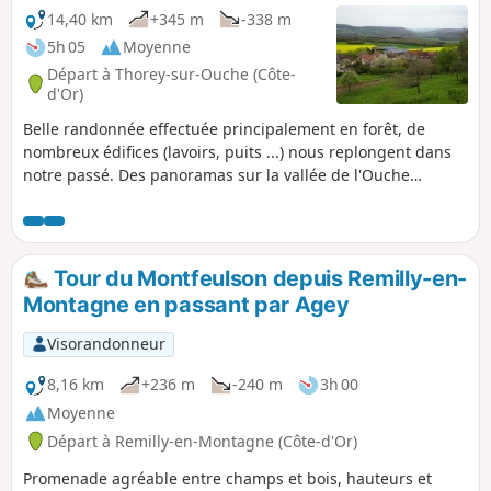
14,40 km
+345 m
-338 m
5h 05
Moyenne
Départ à Thorey-sur-Ouche (Côte-
d'Or)
Belle randonnée effectuée principalement en forêt, de
nombreux édifices (lavoirs, puits ...) nous replongent dans
notre passé. Des panoramas sur la vallée de l'Ouche
émaillent notre parcours. Chemin balisé en Jaune tout au
long de la randonnée.
Tour du Montfeulson depuis Remilly-en-
Montagne en passant par Agey
Visorandonneur
8,16 km
+236 m
-240 m
3h 00
Moyenne
Départ à Remilly-en-Montagne (Côte-d'Or)
Promenade agréable entre champs et bois, hauteurs et