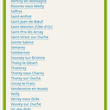
Remilly-en-Montagne
Rouvres-sous-Meilly
Saffres
Saint-Anthot
Saint-Jean-de-Bœuf
Saint-Mesmin (Côte-d'Or)
Saint-Prix-lès-Arnay
Saint-Victor-sur-Ouche
Sainte-Sabine
Semarey
Sombernon
Soussey-sur-Brionne
Thoisy-le-Désert
Thomirey
Thorey-sous-Charny
Thorey-sur-Ouche
Uncey-le-Franc
Vandenesse-en-Auxois
Veilly
Verrey-sous-Drée
Veuvey-sur-Ouche
Vic-des-Prés