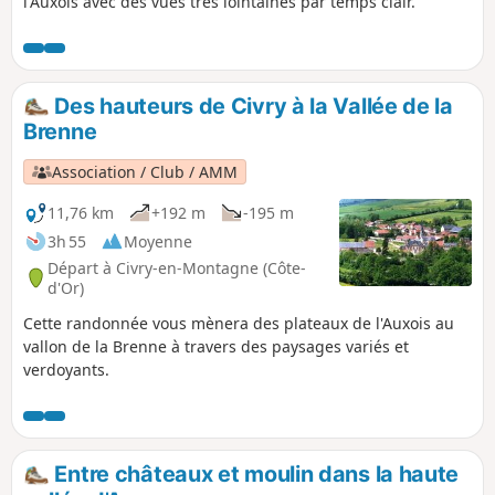
l'Auxois avec des vues très lointaines par temps clair.
Des hauteurs de Civry à la Vallée de la
Brenne
Association / Club / AMM
11,76 km
+192 m
-195 m
3h 55
Moyenne
Départ à Civry-en-Montagne (Côte-
d'Or)
Cette randonnée vous mènera des plateaux de l'Auxois au
vallon de la Brenne à travers des paysages variés et
verdoyants.
Entre châteaux et moulin dans la haute