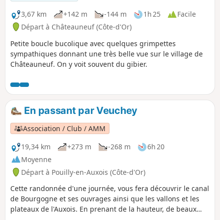
3,67 km
+142 m
-144 m
1h 25
Facile
Départ à Châteauneuf (Côte-d'Or)
Petite boucle bucolique avec quelques grimpettes
sympathiques donnant une très belle vue sur le village de
Châteauneuf. On y voit souvent du gibier.
En passant par Veuchey
Association / Club / AMM
19,34 km
+273 m
-268 m
6h 20
Moyenne
Départ à Pouilly-en-Auxois (Côte-d'Or)
Cette randonnée d'une journée, vous fera découvrir le canal
de Bourgogne et ses ouvrages ainsi que les vallons et les
plateaux de l'Auxois. En prenant de la hauteur, de beaux
points de vue s'offriront à vous.