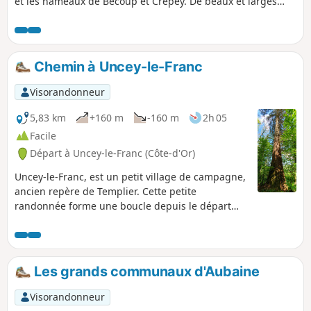
et les hameaux de Bécoup et Crépey. De beaux et larges
points de vue sur le circuit.
Chemin à Uncey-le-Franc
Visorandonneur
5,83 km
+160 m
-160 m
2h 05
Facile
Départ à Uncey-le-Franc (Côte-d'Or)
Uncey-le-Franc, est un petit village de campagne,
ancien repère de Templier. Cette petite
randonnée forme une boucle depuis le départ
situé devant l'église d'altitude 350m.
Les grands communaux d'Aubaine
Visorandonneur