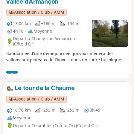
vallée d'Armançon
Association / Club / AMM
13,06 km
+160 m
-154 m
4h 10
Moyenne
Départ à Chailly-sur-Armançon
(Côte-d'Or)
Randonnée d'une demi-journée qui vous mènera des
vallons aux plateaux de l'Auxois dans un cadre bucolique.
Le tour de la Chaume
Association / Club / AMM
10,70 km
+253 m
-253 m
3h 45
Moyenne
Départ à Colombier (Côte-d'Or) (Côte-d'Or)