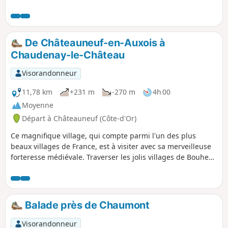
ceci évite de se retrouver au milieu des chasses au gros
gibier. C'est donc une belle randonnée pour les journées
ensoleillées d'hiver.
De Châteauneuf-en-Auxois à
Chaudenay-le-Château
Visorandonneur
11,78 km
+231 m
-270 m
4h 00
Moyenne
Départ à Châteauneuf (Côte-d'Or)
Ce magnifique village, qui compte parmi l'un des plus
beaux villages de France, est à visiter avec sa merveilleuse
forteresse médiévale. Traverser les jolis villages de Bouhey
et de Crugey avec leurs lavoirs, puis un passage sur le
Canal de Bourgogne.
Balade près de Chaumont
Visorandonneur