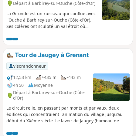
Départ à Barbirey-sur-Ouche (Côte-d'Or)
La Gironde est un ruisseau qui conflue avec
l'Ouche à Barbirey-sur-Ouche (Côte-d'Or).
Ses colères ont sculpté un val étroit où
alternent à-pics rocheux et versants
verdoyants. Le sentier part du lavoir de
Jaugey, classé "Monument remarquable",
pour grimper en face au balcon de la Roche
Tour de Jaugey à Grenant
de s'Laye. Il ira ensuite à celui de la Roche
de l'Eau puis à celui du charmant hameau
Visorandonneur
de la Montagne. Il repasse ensuite sur le
versant de Jaugey pour grimper à son
12,53 km
+435 m
-443 m
balcon avant d'atteindre La Table du Druide,
4h 50
Moyenne
.
Départ à Barbirey-sur-Ouche (Côte-
d'Or)
Le circuit relie, en passant par monts et par vaux, deux
édifices qui concentraient l'animation du village jusqu'au
début du XXème siècle. Le lavoir de Jaugey (hameau de
Barbirey-sur-Ouche) est un carrefour de nombreux
sentiers : le Tour de Barbaricum, le Tour des cinq balcons