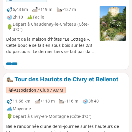
6,43 km
+119 m
-127 m
2h 10
Facile
Départ à Chaudenay-le-Château (Côte-
d'Or)
Départ de la maison d'hôtes "Le Cottage ».
Cette boucle se fait en sous bois sur les 2/3
du parcours. Le dernier tiers se fait par dans
le village de Chaudenay-le-Château et peut
être évité (voir description). Balade agréable
ou vous pourrez croiser des biches ou des
chevreuils si vous restez discret et
Tour des Hautots de Civry et Bellenot
observateur.
Association / Club / AMM
11,66 km
+118 m
-116 m
3h 40
Moyenne
Départ à Civry-en-Montagne (Côte-d'Or)
Belle randonnée d'une demi-journée sur les hauteurs de