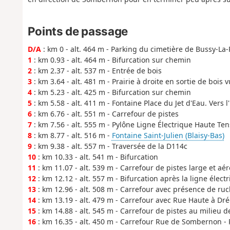
Points de passage
D/A
: km 0 - alt. 464 m - Parking du cimetière de Bussy-La-
1
: km 0.93 - alt. 464 m - Bifurcation sur chemin
2
: km 2.37 - alt. 537 m - Entrée de bois
3
: km 3.64 - alt. 481 m - Prairie à droite en sortie de boi
4
: km 5.23 - alt. 425 m - Bifurcation sur chemin
5
: km 5.58 - alt. 411 m - Fontaine Place du Jet d'Eau. Vers l'
6
: km 6.76 - alt. 551 m - Carrefour de pistes
7
: km 7.56 - alt. 555 m - Pylône Ligne Électrique Haute Ten
8
: km 8.77 - alt. 516 m -
Fontaine Saint-Julien (Blaisy-Bas)
9
: km 9.38 - alt. 557 m - Traversée de la D114c
10
: km 10.33 - alt. 541 m - Bifurcation
11
: km 11.07 - alt. 539 m - Carrefour de pistes large et aér
12
: km 12.12 - alt. 557 m - Bifurcation après la ligne élect
13
: km 12.96 - alt. 508 m - Carrefour avec présence de ru
14
: km 13.19 - alt. 479 m - Carrefour avec Rue Haute à Dré
15
: km 14.88 - alt. 545 m - Carrefour de pistes au milieu 
16
: km 16.35 - alt. 450 m - Carrefour Rue de Sombernon -