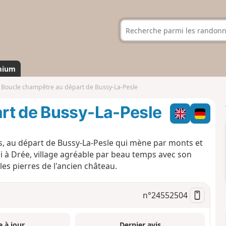
mium
Boucle champêtre au départ de Bussy-La-Pesle
rt de Bussy-La-Pesle
, au départ de Bussy-La-Pesle qui mène par monts et
i à Drée, village agréable par beau temps avec son
es pierres de l'ancien château.
n°
24552504
e à jour
Dernier avis