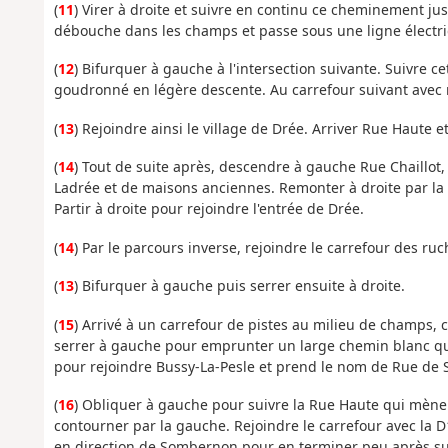
(
11
) Virer à droite et suivre en continu ce cheminement ju
débouche dans les champs et passe sous une ligne électri
(
12
) Bifurquer à gauche à l'intersection suivante. Suivre ce
goudronné en légère descente. Au carrefour suivant avec r
(
13
) Rejoindre ainsi le village de Drée. Arriver Rue Haute et
(
14
) Tout de suite après, descendre à gauche Rue Chaillot
Ladrée et de maisons anciennes. Remonter à droite par la 
Partir à droite pour rejoindre l'entrée de Drée.
(
14
) Par le parcours inverse, rejoindre le carrefour des ruc
(
13
) Bifurquer à gauche puis serrer ensuite à droite.
(
15
) Arrivé à un carrefour de pistes au milieu de champs, c
serrer à gauche pour emprunter un large chemin blanc qui
pour rejoindre Bussy-La-Pesle et prend le nom de Rue de S
(
16
) Obliquer à gauche pour suivre la Rue Haute qui mène 
contourner par la gauche. Rejoindre le carrefour avec la D
en direction de Sombernon pour en terminer peu après sur