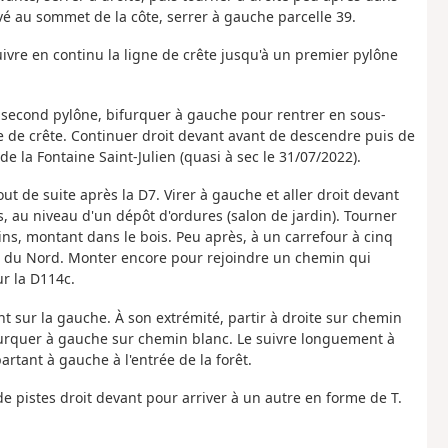
ivé au sommet de la côte, serrer à gauche parcelle 39.
Suivre en continu la ligne de crête jusqu'à un premier pylône
n second pylône, bifurquer à gauche pour rentrer en sous-
e de crête. Continuer droit devant avant de descendre puis de
e la Fontaine Saint-Julien (quasi à sec le 31/07/2022).
out de suite après la D7. Virer à gauche et aller droit devant
, au niveau d'un dépôt d'ordures (salon de jardin). Tourner
ins, montant dans le bois. Peu après, à un carrefour à cinq
ion du Nord. Monter encore pour rejoindre un chemin qui
ur la D114c.
t sur la gauche. À son extrémité, partir à droite sur chemin
furquer à gauche sur chemin blanc. Le suivre longuement à
tant à gauche à l'entrée de la forêt.
de pistes droit devant pour arriver à un autre en forme de T.