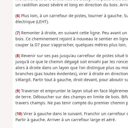
un raidillon assez sévère et long en direction du bois. Arr
(
6
) Plus loin, à un carrefour de pistes, tourner à gauche. 
électrique (LEHT).
(
7
) Remonter à droite, en suivant cette ligne. Peu avant u
bois. Ce cheminement rejoint à nouveau le sentier en lign
couper la D7 pour s'approcher, quelques mètres plus loin, d
(
8
) Revenir sur ses pas jusqu'au carrefour de pistes situé t
jusqu'à ce que le chemin dégagé soit envahi par les ronces
alors à droite dans un layon que l'on distingue plus ou mo
branches (pas toutes évidentes), virer à droite en direct
s'élargit. Partir tout à gauche, droit devant, pour aboutir s
(
9
) Traverser et emprunter le layon situé en face légèremen
de terre. Déboucher sur des champs en limite de bois. Bi
travers champs. Ne pas tenir compte du premier chemin par
(
10
) Virer à gauche dans le suivant. Franchir un carrefour 
Partir à gauche. Arriver à un carrefour large et aéré.