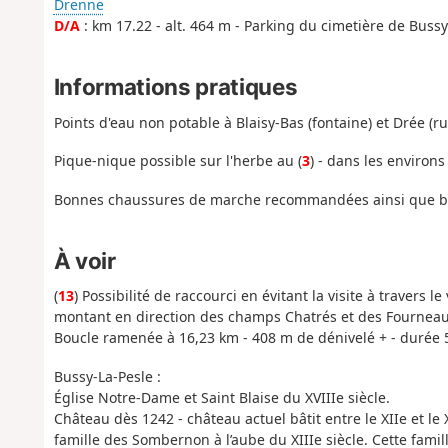
Drenne
D/A
: km 17.22 - alt. 464 m - Parking du cimetière de Bussy
Informations pratiques
Points d'eau non potable à Blaisy-Bas (fontaine) et Drée (ru
Pique-nique possible sur l'herbe au (
3
) - dans les environs
Bonnes chaussures de marche recommandées ainsi que bâ
À voir
(
13
) Possibilité de raccourci en évitant la visite à travers le
montant en direction des champs Chatrés et des Fourneaux 
Boucle ramenée à 16,23 km - 408 m de dénivelé + - durée 
Bussy-La-Pesle :
Église Notre-Dame et Saint Blaise du XVIIIe siècle.
Château dès 1242 - château actuel bâtit entre le XIIe et le 
famille des Sombernon à l’aube du XIIIe siècle. Cette famil