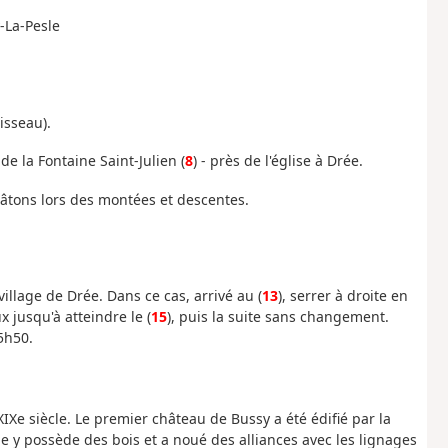
-La-Pesle
isseau).
 de la Fontaine Saint-Julien (
8
) - près de l'église à Drée.
tons lors des montées et descentes.
 village de Drée. Dans ce cas, arrivé au (
13
), serrer à droite en
jusqu'à atteindre le (
15
), puis la suite sans changement.
5h50.
XIXe siècle. Le premier château de Bussy a été édifié par la
le y possède des bois et a noué des alliances avec les lignages