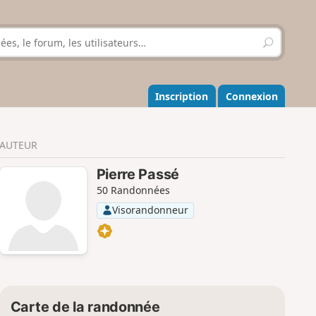
R
e
c
h
e
Inscription
Connexion
r
c
h
AUTEUR
e
r
Pierre Passé
50 Randonnées
Visorandonneur
Carte de la randonnée