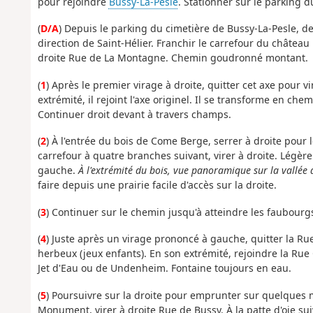
pour rejoindre
Bussy-La-Pesle
. Stationner sur le parking 
(
D/A
) Depuis le parking du cimetière de Bussy-La-Pesle, des
direction de Saint-Hélier. Franchir le carrefour du château 
droite Rue de La Montagne. Chemin goudronné montant.
(
1
) Après le premier virage à droite, quitter cet axe pour 
extrémité, il rejoint l'axe originel. Il se transforme en ch
Continuer droit devant à travers champs.
(
2
) À l'entrée du bois de Come Berge, serrer à droite pour
carrefour à quatre branches suivant, virer à droite. Légère
gauche.
À l'extrémité du bois, vue panoramique sur la vallée 
faire depuis une prairie facile d'accès sur la droite.
(
3
) Continuer sur le chemin jusqu'à atteindre les faubourgs
(
4
) Juste après un virage prononcé à gauche, quitter la Ru
herbeux (jeux enfants). En son extrémité, rejoindre la Rue
Jet d'Eau ou de Undenheim. Fontaine toujours en eau.
(
5
) Poursuivre sur la droite pour emprunter sur quelques m
Monument, virer à droite Rue de Bussy. À la patte d'oie sui