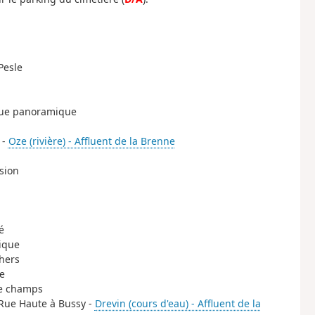
Pesle
s vue panoramique
 -
Oze (rivière) - Affluent de la Brenne
sion
é
rique
chers
e
de champs
 Rue Haute à Bussy -
Drevin (cours d'eau) - Affluent de la