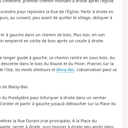
du cimetière, premier chemin montant à droite après l'église.
cendre pour rejoindre la Rue de l'Église. Partir à droite en
puis, au suivant, peu avant de quitter le village, obliquer à
virer à gauche dans un chemin de bois. Plus loin, en son
emin empierré en sortie de bois après un coude à droite.
 le longer guide à gauche. Le chemin rentre en sous-bois. Au
 descente dans le bois du Roulot et du Pison. Prairies sur la
de l'Oze, les monts alentours et
Blaisy-Bas
.
L'observation peut se
 de Blaisy-Bas.
e du Presbytère pour bifurquer à droite dans un sentier
 Cordier et partir à gauche jusqu'à déboucher sur la Place du
ètres la Rue Durant (rue principale). À la Place du
vante, serrer à droite, puis tourner à droite peu après dans