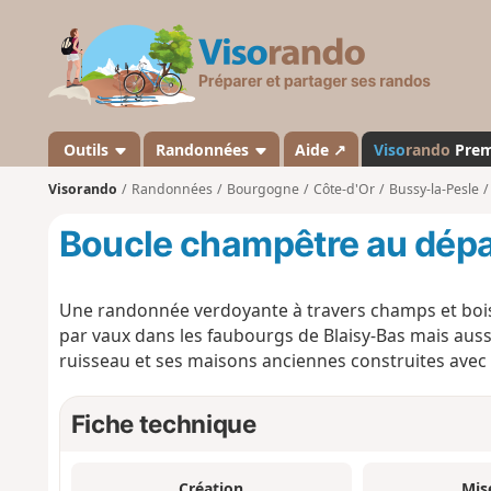
V
i
s
o
r
a
Outils
Randonnées
Aide ↗
Viso
rando
Pre
n
Visorando
Randonnées
Bourgogne
Côte-d'Or
Bussy-la-Pesle
d
o
Boucle champêtre au dépa
Une randonnée verdoyante à travers champs et bois
par vaux dans les faubourgs de Blaisy-Bas mais auss
ruisseau et ses maisons anciennes construites avec l
Fiche technique
Création
Mis