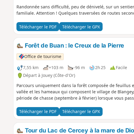
Randonnée sans difficulté, peu de dénivelé, sur un sentie
familiale. Attention ! Quelques traversées de routes secon
Télécharger le PDF
Télécharger le GPX
Forêt de Buan : le Creux de la Pierre
Office de tourisme
7,55 km
+103 m
-96 m
2h 25
Facile
Départ à Jouey (Côte-d'Or)
Parcours uniquement dans la forêt composée de feuillus et 
vallée et les hameaux qui composent le village de Blangey,
période de chasse (septembre à février) lorsque vous pass
Télécharger le PDF
Télécharger le GPX
Tour du Lac de Cercey à la mare de Di