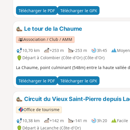
Télécharger le PDF
Télécharger le GPX
Le tour de la Chaume
Association / Club / AMM
10,70 km
+253 m
-253 m
3h 45
Moyen
Départ à Colombier (Côte-d'Or) (Côte-d'Or)
La Chaume, point culminant (548m) entre la haute vallée d
Télécharger le PDF
Télécharger le GPX
Circuit du Vieux Saint-Pierre depuis L
Office de tourisme
10,38 km
+142 m
-141 m
3h 20
Facile
Départ à Lacanche (Côte-d'Or)