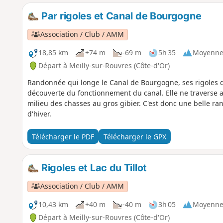
Par rigoles et Canal de Bourgogne
Association / Club / AMM
18,85 km
+74 m
-69 m
5h 35
Moyenn
Départ à Meilly-sur-Rouvres (Côte-d'Or)
Randonnée qui longe le Canal de Bourgogne, ses rigoles d'a
découverte du fonctionnement du canal. Elle ne traverse au
milieu des chasses au gros gibier. C'est donc une belle ra
d'hiver.
Télécharger le PDF
Télécharger le GPX
Rigoles et Lac du Tillot
Association / Club / AMM
10,43 km
+40 m
-40 m
3h 05
Moyenn
Départ à Meilly-sur-Rouvres (Côte-d'Or)