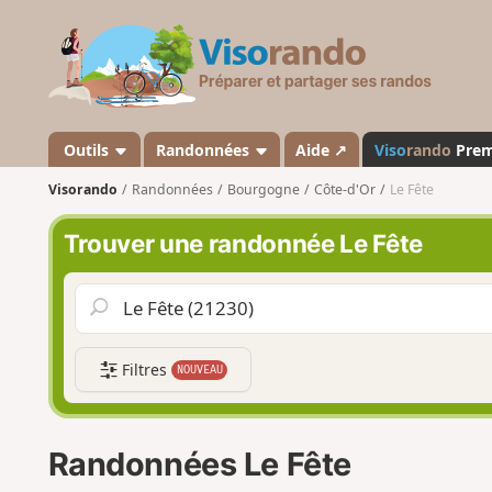
V
i
s
o
r
a
Outils
Randonnées
Aide ↗
Viso
rando
Pre
n
Visorando
Randonnées
Bourgogne
Côte-d'Or
Le Fête
d
o
Trouver une randonnée Le Fête
Filtres
NOUVEAU
Randonnées Le Fête