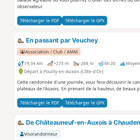
observateur.
Télécharger le PDF
Télécharger le GPX
En passant par Veuchey
Association / Club / AMM
19,34 km
+273 m
-268 m
6h 20
Moyen
Départ à Pouilly-en-Auxois (Côte-d'Or)
Cette randonnée d'une journée, vous fera découvrir le can
plateaux de l'Auxois. En prenant de la hauteur, de beaux po
Télécharger le PDF
Télécharger le GPX
De Châteauneuf-en-Auxois à Chauden
Visorandonneur