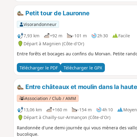
Petit tour de Lauronne
Visorandonneur
7,93 km
+92 m
-101 m
2h 30
Facile
Départ à Magnien (Côte-d'Or)
Entre forêts et bocages au confins du Morvan. Petite rando
Télécharger le PDF
Télécharger le GPX
Entre châteaux et moulin dans la haut
Association / Club / AMM
13,06 km
+160 m
-154 m
4h 10
Moyen
Départ à Chailly-sur-Armançon (Côte-d'Or)
Randonnée d'une demi-journée qui vous mènera des vallon
bucolique.