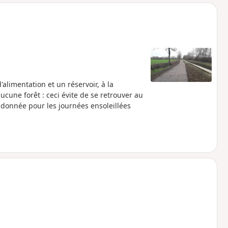
o
a
i
m
p
e
limentation et un réservoir, à la
cune forêt : ceci évite de se retrouver au
ndonnée pour les journées ensoleillées
e