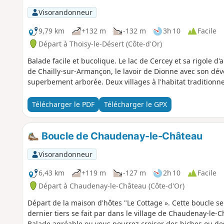
Visorandonneur
9,79 km
+132 m
-132 m
3h 10
Facile
Départ à Thoisy-le-Désert (Côte-d'Or)
Balade facile et bucolique. Le lac de Cercey et sa rigole d
de Chailly-sur-Armançon, le lavoir de Dionne avec son dé
superbement arborée. Deux villages à l'habitat traditionne
Télécharger le PDF
Télécharger le GPX
Boucle de Chaudenay-le-Château
Visorandonneur
6,43 km
+119 m
-127 m
2h 10
Facile
Départ à Chaudenay-le-Château (Côte-d'Or)
Départ de la maison d'hôtes "Le Cottage ». Cette boucle se 
dernier tiers se fait par dans le village de Chaudenay-le-Ch
Balade agréable ou vous pourrez croiser des biches ou des 