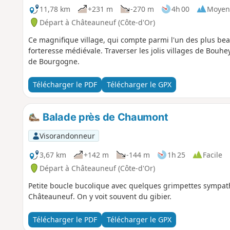
11,78 km
+231 m
-270 m
4h 00
Moyen
Départ à Châteauneuf (Côte-d'Or)
Ce magnifique village, qui compte parmi l'un des plus beau
forteresse médiévale. Traverser les jolis villages de Bouhe
de Bourgogne.
Télécharger le PDF
Télécharger le GPX
Balade près de Chaumont
Visorandonneur
3,67 km
+142 m
-144 m
1h 25
Facile
Départ à Châteauneuf (Côte-d'Or)
Petite boucle bucolique avec quelques grimpettes sympath
Châteauneuf. On y voit souvent du gibier.
Télécharger le PDF
Télécharger le GPX