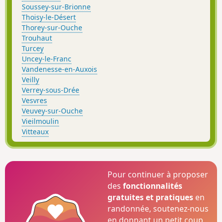
Soussey-sur-Brionne
Thoisy-le-Désert
Thorey-sur-Ouche
Trouhaut
Turcey
Uncey-le-Franc
Vandenesse-en-Auxois
Veilly
Verrey-sous-Drée
Vesvres
Veuvey-sur-Ouche
Vieilmoulin
Vitteaux
Pour continuer à proposer
des
fonctionnalités
gratuites et pratiques
en
randonnée, soutenez-nous
en donnant un petit coup