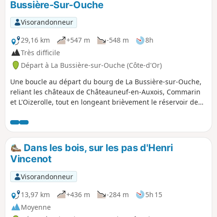
Bussière-Sur-Ouche
allumé les jours de fêtes. .
Visorandonneur
29,16 km
+547 m
-548 m
8h
Très difficile
Départ à La Bussière-sur-Ouche (Côte-d'Or)
Une boucle au départ du bourg de La Bussière-sur-Ouche,
reliant les châteaux de Châteauneuf-en-Auxois, Commarin
et L'Oizerolle, tout en longeant brièvement le réservoir de
Panthier puis, sur le retour, contournant le lieu-dit "La
Pourrie", propriété privée appartenant encore à la famille
de l'écrivain bourguignon Henri Vincenot. Circuit long mais
sans difficulté, parcouru d'un pas ordinaire en 8 heures (9
Dans les bois, sur les pas d'Henri
heures si visite des villages).
Vincenot
Visorandonneur
13,97 km
+436 m
-284 m
5h 15
Moyenne