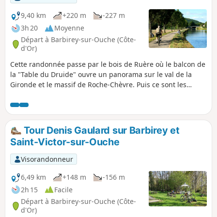
9,40 km
+220 m
-227 m
3h 20
Moyenne
Départ à Barbirey-sur-Ouche (Côte-
d'Or)
Cette randonnée passe par le bois de Ruère où le balcon de
la "Table du Druide" ouvre un panorama sur le val de la
Gironde et le massif de Roche-Chèvre. Puis ce sont les
ruines du Château de Marigny. À voir, après le pont
dormant, les vestiges de la porterie, du pigeonnier, de la
chapelle. L'Ouche franchie à Saint-Victor, le retour passe par
le chemin de halage du Canal de Bourgogne.
Tour Denis Gaulard sur Barbirey et
Saint-Victor-sur-Ouche
Visorandonneur
6,49 km
+148 m
-156 m
2h 15
Facile
Départ à Barbirey-sur-Ouche (Côte-
d'Or)