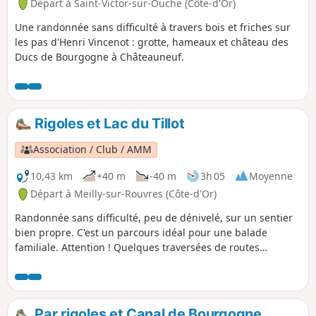
Départ à Saint-Victor-sur-Ouche (Côte-d'Or)
Une randonnée sans difficulté à travers bois et friches sur
les pas d'Henri Vincenot : grotte, hameaux et château des
Ducs de Bourgogne à Châteauneuf.
Rigoles et Lac du Tillot
Association / Club / AMM
10,43 km
+40 m
-40 m
3h 05
Moyenne
Départ à Meilly-sur-Rouvres (Côte-d'Or)
Randonnée sans difficulté, peu de dénivelé, sur un sentier
bien propre. C'est un parcours idéal pour une balade
familiale. Attention ! Quelques traversées de routes
secondaires avec un peu de circulation.
Par rigoles et Canal de Bourgogne