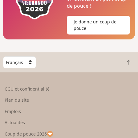
de pouce !
Je donne un coup de
pouce
C
R
h
e
o
t
i
o
s
CGU et confidentialité
u
i
r
s
Plan du site
e
s
n
e
Emplois
h
z
Actualités
a
u
u
n
Coup de pouce 2026
t
p