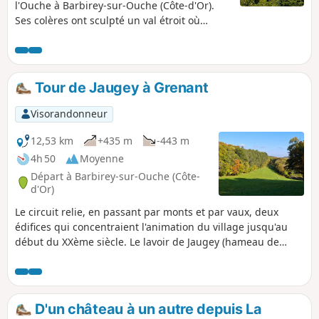
l'Ouche à Barbirey-sur-Ouche (Côte-d'Or).
Ses colères ont sculpté un val étroit où
alternent à-pics rocheux et versants
verdoyants. Le sentier part du lavoir de
Jaugey, classé "Monument remarquable",
pour grimper en face au balcon de la Roche
Tour de Jaugey à Grenant
de s'Laye. Il ira ensuite à celui de la Roche
de l'Eau puis à celui du charmant hameau
Visorandonneur
de la Montagne. Il repasse ensuite sur le
versant de Jaugey pour grimper à son
12,53 km
+435 m
-443 m
balcon avant d'atteindre La Table du Druide,
4h 50
Moyenne
.
Départ à Barbirey-sur-Ouche (Côte-
d'Or)
Le circuit relie, en passant par monts et par vaux, deux
édifices qui concentraient l'animation du village jusqu'au
début du XXème siècle. Le lavoir de Jaugey (hameau de
Barbirey-sur-Ouche) est un carrefour de nombreux
sentiers : le Tour de Barbaricum, le Tour des cinq balcons
sur la Gironde, les liaisons vers le Tour des Roches de
Veluze, vers le Tour de Marigny, vers la Traversée des 5
D'un château à un autre depuis La
vallées. Le four à bois de Grenant-lès-Sombernoon est