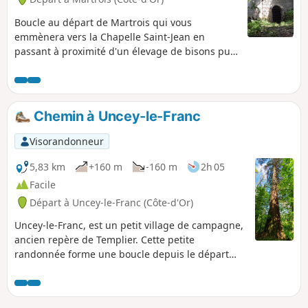
Boucle au départ de Martrois qui vous
emmènera vers la Chapelle Saint-Jean en
passant à proximité d'un élevage de bisons puis
au château de Soussey-sur-Brionne.
Chemin à Uncey-le-Franc
Visorandonneur
5,83 km
+160 m
-160 m
2h 05
Facile
Départ à Uncey-le-Franc (Côte-d'Or)
Uncey-le-Franc, est un petit village de campagne,
ancien repère de Templier. Cette petite
randonnée forme une boucle depuis le départ
situé devant l'église d'altitude 350m.