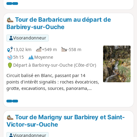
Tour de Barbaricum au départ de
Barbirey-sur-Ouche
Visorandonneur
13,02 km
+549 m
-558 m
5h 15
Moyenne
Départ à Barbirey-sur-Ouche (Côte-d'Or)
Circuit balisé en Blanc, passant par 14
points d'intérêt signalés : roches évocatrices,
grotte, excavations, sources, panorama,
vestiges de constructions en pierres sèches
etc.
Tour de Marigny sur Barbirey et Saint-
Victor-sur-Ouche
Visorandonneur