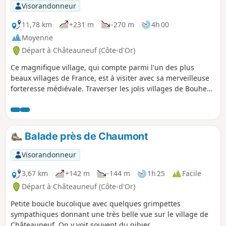
Visorandonneur
11,78 km
+231 m
-270 m
4h 00
Moyenne
Départ à Châteauneuf (Côte-d'Or)
Ce magnifique village, qui compte parmi l'un des plus
beaux villages de France, est à visiter avec sa merveilleuse
forteresse médiévale. Traverser les jolis villages de Bouhey
et de Crugey avec leurs lavoirs, puis un passage sur le
Canal de Bourgogne.
Balade près de Chaumont
Visorandonneur
3,67 km
+142 m
-144 m
1h 25
Facile
Départ à Châteauneuf (Côte-d'Or)
Petite boucle bucolique avec quelques grimpettes
sympathiques donnant une très belle vue sur le village de
Châteauneuf. On y voit souvent du gibier.