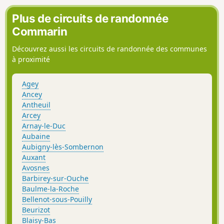
Plus de circuits de randonnée
Commarin
Découvrez aussi les circuits de randonnée des communes
à proximité
Agey
Ancey
Antheuil
Arcey
Arnay-le-Duc
Aubaine
Aubigny-lès-Sombernon
Auxant
Avosnes
Barbirey-sur-Ouche
Baulme-la-Roche
Bellenot-sous-Pouilly
Beurizot
Blaisy-Bas