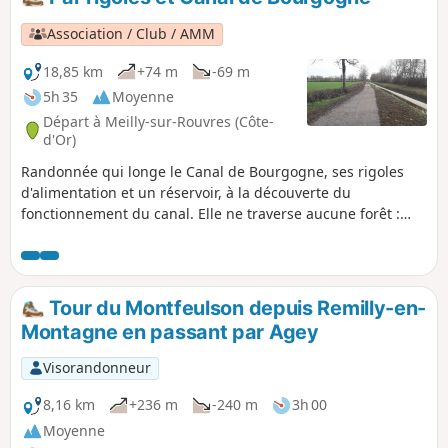
Association / Club / AMM
18,85 km
+74 m
-69 m
5h 35
Moyenne
Départ à Meilly-sur-Rouvres (Côte-
d'Or)
Randonnée qui longe le Canal de Bourgogne, ses rigoles
d'alimentation et un réservoir, à la découverte du
fonctionnement du canal. Elle ne traverse aucune forêt :
ceci évite de se retrouver au milieu des chasses au gros
gibier. C'est donc une belle randonnée pour les journées
ensoleillées d'hiver.
Tour du Montfeulson depuis Remilly-en-
Montagne en passant par Agey
Visorandonneur
8,16 km
+236 m
-240 m
3h 00
Moyenne