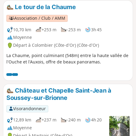
Le tour de la Chaume
Association / Club / AMM
10,70 km
+253 m
-253 m
3h 45
Moyenne
Départ à Colombier (Côte-d'Or) (Côte-d'Or)
La Chaume, point culminant (548m) entre la haute vallée de
l'Ouche et l'Auxois, offre de beaux panoramas.
Château et Chapelle Saint-Jean à
Soussey-sur-Brionne
Visorandonneur
12,89 km
+237 m
-240 m
4h 20
Moyenne
Départ à Martrois (Côte-d'Or)