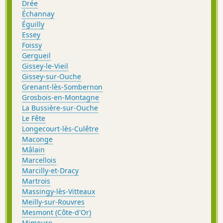
Drée
Échannay
Éguilly
Essey
Foissy
Gergueil
Gissey-le-Vieil
Gissey-sur-Ouche
Grenant-lès-Sombernon
Grosbois-en-Montagne
La Bussière-sur-Ouche
Le Fête
Longecourt-lès-Culêtre
Maconge
Mâlain
Marcellois
Marcilly-et-Dracy
Martrois
Massingy-lès-Vitteaux
Meilly-sur-Rouvres
Mesmont (Côte-d'Or)
Mimeure