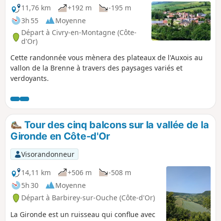
11,76 km
+192 m
-195 m
3h 55
Moyenne
Départ à Civry-en-Montagne (Côte-
d'Or)
Cette randonnée vous mènera des plateaux de l'Auxois au
vallon de la Brenne à travers des paysages variés et
verdoyants.
Tour des cinq balcons sur la vallée de la
Gironde en Côte-d'Or
Visorandonneur
14,11 km
+506 m
-508 m
5h 30
Moyenne
Départ à Barbirey-sur-Ouche (Côte-d'Or)
La Gironde est un ruisseau qui conflue avec