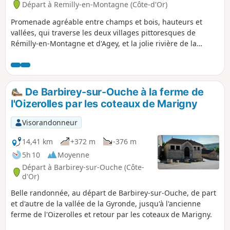
Départ à Remilly-en-Montagne (Côte-d'Or)
Promenade agréable entre champs et bois, hauteurs et
vallées, qui traverse les deux villages pittoresques de
Rémilly-en-Montagne et d'Agey, et la jolie rivière de la
Sirène.Paysage de bocage et de forêts, avec animaux dans
les champs vaches, chevaux.Petits sentiers bordés de
cabotes, petites cabanes de pierre, de prairies verdoyantes,
avec de jolis points de vue sur les vallées de l'Ouche et de la
De Barbirey-sur-Ouche à la ferme de
Sirène, et sur la Côte de Sombernon.
l'Oizerolles par les coteaux de Marigny
Visorandonneur
14,41 km
+372 m
-376 m
5h 10
Moyenne
Départ à Barbirey-sur-Ouche (Côte-
d'Or)
Belle randonnée, au départ de Barbirey-sur-Ouche, de part
et d'autre de la vallée de la Gyronde, jusqu'à l'ancienne
ferme de l'Oizerolles et retour par les coteaux de Marigny.