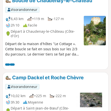
Boucle de Chaudenay-le-Château
Visorandonneur
6,43 km
+119 m
-127 m
2h 10
Facile
Départ à Chaudenay-le-Château (Côte-
d'Or)
Départ de la maison d'hôtes "Le Cottage ».
Cette boucle se fait en sous bois sur les 2/3
du parcours. Le dernier tiers se fait par dans
le village de Chaudenay-le-Château et peut
être évité (voir description). Balade agréable
ou vous pourrez croiser des biches ou des
chevreuils si vous restez discret et
Camp Dackel et Roche Chèvre
observateur.
Visorandonneur
10,02 km
+225 m
-222 m
3h 30
Moyenne
Départ à Saint-Jean-de-Bœuf (Côte-