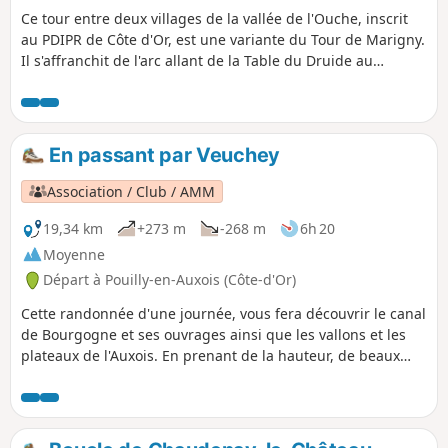
Ce tour entre deux villages de la vallée de l'Ouche, inscrit
au PDIPR de Côte d'Or, est une variante du Tour de Marigny.
Il s'affranchit de l'arc allant de la Table du Druide au
château de Marigny pour gagner directement Auvillard.
Cette petite boucle raccourcit ainsi la distance de moitié
pour en faire une balade facile de moins de 7 km
comprenant un aller à Saint-Victor en léger dénivelé
En passant par Veuchey
traversant sous-bois et prairies et un retour à Barbirey à
plat entre l'Ouche et le canal de Bourgogne.
Association / Club / AMM
19,34 km
+273 m
-268 m
6h 20
Moyenne
Départ à Pouilly-en-Auxois (Côte-d'Or)
Cette randonnée d'une journée, vous fera découvrir le canal
de Bourgogne et ses ouvrages ainsi que les vallons et les
plateaux de l'Auxois. En prenant de la hauteur, de beaux
points de vue s'offriront à vous.