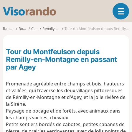
V
O
i
u
s
v
o
Randonnées
Bourgogne
Côte-d'Or
Remilly-en-Montagne
Tour du Montfeulson depuis Remilly-en-Montagne en passant par Agey
r
r
i
a
r
n
Tour du Montfeulson depuis
l
d
a
Remilly-en-Montagne en passant
o
n
par Agey
a
v
i
Promenade agréable entre champs et bois, hauteurs
g
et vallées, qui traverse les deux villages pittoresques
a
de Rémilly-en-Montagne et d'Agey, et la jolie rivière de
t
la Sirène.
i
Paysage de bocage et de forêts, avec animaux dans
o
les champs vaches, chevaux.
n
Petits sentiers bordés de cabotes, petites cabanes de
pierre, de prairies verdoyantes, avec de jolis points de