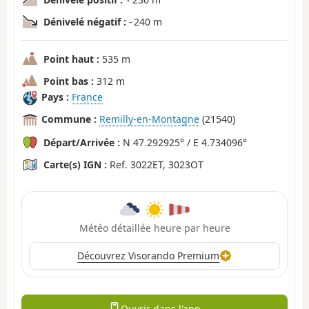
Dénivelé négatif :
- 240 m
Point haut :
535 m
Point bas :
312 m
Pays :
France
Commune :
Remilly-en-Montagne
(21540)
Départ/Arrivée :
N 47.292925° / E 4.734096°
Carte(s) IGN :
Ref. 3022ET, 3023OT
Météo détaillée heure par heure
Découvrez Visorando Premium
Ouvrir dans l'app