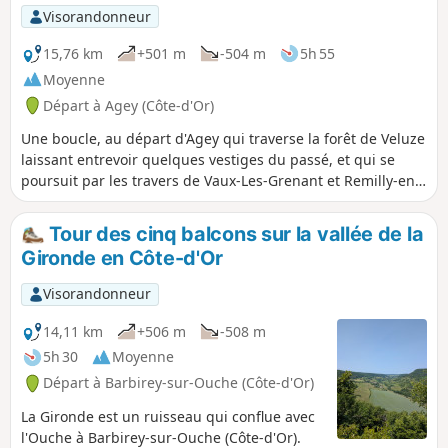
Visorandonneur
15,76 km
+501 m
-504 m
5h 55
Moyenne
Départ à Agey (Côte-d'Or)
Une boucle, au départ d'Agey qui traverse la forêt de Veluze
laissant entrevoir quelques vestiges du passé, et qui se
poursuit par les travers de Vaux-Les-Grenant et Remilly-en-
Montagne.
Tour des cinq balcons sur la vallée de la
Gironde en Côte-d'Or
Visorandonneur
14,11 km
+506 m
-508 m
5h 30
Moyenne
Départ à Barbirey-sur-Ouche (Côte-d'Or)
La Gironde est un ruisseau qui conflue avec
l'Ouche à Barbirey-sur-Ouche (Côte-d'Or).