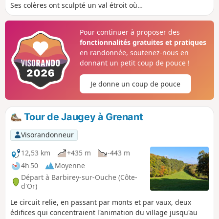
Ses colères ont sculpté un val étroit où
alternent à-pics rocheux et versants
verdoyants. Le sentier part du lavoir de
Pour continuer à proposer des
Jaugey, classé "Monument remarquable",
fonctionnalités gratuites et pratiques
pour grimper en face au balcon de la Roche
en randonnée, soutenez-nous en
de s'Laye. Il ira ensuite à celui de la Roche
donnant un petit coup de pouce !
de l'Eau puis à celui du charmant hameau
de la Montagne. Il repasse ensuite sur le
Je donne un coup de pouce
versant de Jaugey pour grimper à son
balcon avant d'atteindre La Table du Druide,
.
Tour de Jaugey à Grenant
Visorandonneur
12,53 km
+435 m
-443 m
4h 50
Moyenne
Départ à Barbirey-sur-Ouche (Côte-
d'Or)
Le circuit relie, en passant par monts et par vaux, deux
édifices qui concentraient l'animation du village jusqu'au