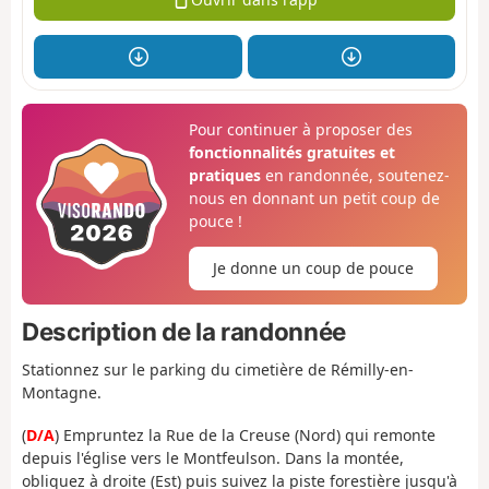
Pour continuer à proposer des
fonctionnalités gratuites et
pratiques
en randonnée, soutenez-
nous en donnant un petit coup de
pouce !
Je donne un coup de pouce
Description de la randonnée
Stationnez sur le parking du c
imetière de Rémilly-en-
Montagne.
(
D/A
) Empruntez la Rue de la Creuse (Nord) qui remonte
depuis l'église vers le Montfeulson. Dans la montée,
obliquez à droite (Est) puis suivez la piste forestière jusqu'à