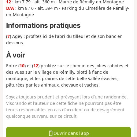
12
: km 7.79 - alt. 360 m - Mairie de Rémilly-en-Montagne
D/A
: km 8.16 - alt. 394 m - Parking du Cimetière de Rémilly-
en-Montagne
Informations pratiques
(
7
) Agey : profitez ici de l'abri du tilleul et de son banc en
dessous.
À voir
Entre (
10
) et (
12
) profitez sur le chemin des jolies cabotes et
des vues sur le village de Rémilly, blotti à flanc de
montagne, et les prairies de cette belle vallée évasées,
pâturées par les animaux, chevaux et vaches.
Soyez toujours prudent et prévoyant lors d'une randonnée.
Visorando et l'auteur de cette fiche ne pourront pas être
tenus responsables en cas d'accident ou de désagrément
quelconque survenu sur ce circuit.
Ouvrir dans l'app