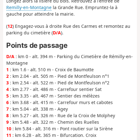
Longez alors la lisière du bois. Retrouvez à l'entrée de
Remilly-en-Montagne
la Grande Rue. Empruntez-la à
gauche pour atteindre la mairie.
(
12
) Engagez-vous à droite Rue des Carmes et remontez au
parking du cimetière (
D/A
).
Points de passage
D/A
: km 0 - alt. 394 m - Parking du Cimetière de Rémilly-en-
Montagne
1
: km 1.6 - alt. 510 m - Croix de Baumotte
2
: km 2.04 - alt. 505 m - Pied de Montfeulson n°1
3
: km 2.54 - alt. 522 m - Pied de Montfeulson n°2
4
: km 2.77 - alt. 486 m - Carrefour sentier Sat
5
: km 3.35 - alt. 467 m - Sentier des mélèzes
6
: km 3.68 - alt. 415 m - Carrefour murs et cabotes
7
: km 5.04 - alt. 338 m - Agey
8
: km 5.27 - alt. 326 m - Rue de la Croix de Molphey
9
: km 5.48 - alt. 322 m - Chemin des Ruelles
10
: km 5.84 - alt. 316 m - Pont routier sur la Sirène
11
: km 6.28 - alt. 365 m - Bifurcation. Croix