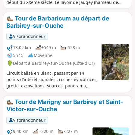
début du XXème siècle. Le lavoir de Jaugey (hameau de
Barbirey-sur-Ouche) est un carrefour de nombreux
sentiers : le Tour de Barbaricum, le Tour des cinq balcons
Tour de Barbaricum au départ de
sur la Gironde, les liaisons vers le Tour des Roches de
Barbirey-sur-Ouche
Veluze, vers le Tour de Marigny, vers la Traversée des 5
vallées. Le four à bois de Grenant-lès-Sombernoon est
Visorandonneur
allumé les jours de fêtes. .
13,02 km
+549 m
-558 m
5h 15
Moyenne
Départ à Barbirey-sur-Ouche (Côte-d'Or)
Circuit balisé en Blanc, passant par 14
points d'intérêt signalés : roches évocatrices,
grotte, excavations, sources, panorama,
vestiges de constructions en pierres sèches
etc.
Tour de Marigny sur Barbirey et Saint-
Victor-sur-Ouche
Visorandonneur
9,40 km
+220 m
-227 m