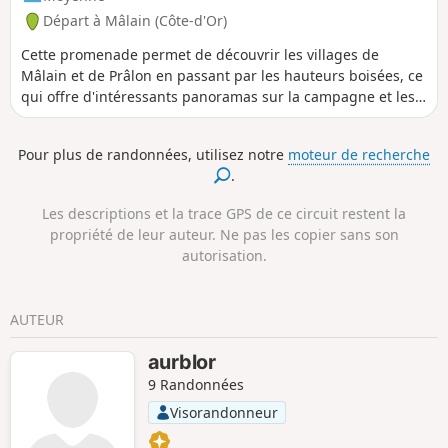
Départ à Mâlain (Côte-d'Or)
Cette promenade permet de découvrir les villages de
Mâlain et de Prâlon en passant par les hauteurs boisées, ce
qui offre d'intéressants panoramas sur la campagne et les
bois environnants. Intéressants points de vue sur le village
et le château de Mâlain, et les falaises de Baume la Roche.
Pour plus de randonnées, utilisez notre
moteur de recherche
On suit l'échine de la Vouivre, ce serpent de roches
.
calcaires qui circule entre les collines.
Les descriptions et la trace GPS de ce circuit restent la
propriété de leur auteur. Ne pas les copier sans son
autorisation.
AUTEUR
aurblor
9 Randonnées
Visorandonneur