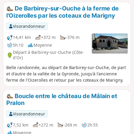
Cette petite boucle raccourcit ainsi la distance de moitié
De Barbirey-sur-Ouche à la ferme de
pour en faire une balade facile de moins de 7 km
l'Oizerolles par les coteaux de Marigny
comprenant un aller à Saint-Victor en léger dénivelé
traversant sous-bois et prairies et un retour à Barbirey à
Visorandonneur
plat entre l'Ouche et le canal de Bourgogne.
14,41 km
+372 m
-376 m
5h 10
Moyenne
Départ à Barbirey-sur-Ouche (Côte-
d'Or)
Belle randonnée, au départ de Barbirey-sur-Ouche, de part
et d'autre de la vallée de la Gyronde, jusqu'à l'ancienne
ferme de l'Oizerolles et retour par les coteaux de Marigny.
Boucle entre le château de Mâlain et
Pralon
Visorandonneur
7,52 km
+272 m
-269 m
2h 55
Moyenne