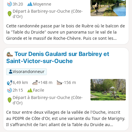
3h 20
Moyenne
Départ à Barbirey-sur-Ouche (Côte-
d'Or)
Cette randonnée passe par le bois de Ruère où le balcon de
la "Table du Druide" ouvre un panorama sur le val de la
Gironde et le massif de Roche-Chèvre. Puis ce sont les
ruines du Château de Marigny. À voir, après le pont
dormant, les vestiges de la porterie, du pigeonnier, de la
Tour Denis Gaulard sur Barbirey et
chapelle. L'Ouche franchie à Saint-Victor, le retour passe par
Saint-Victor-sur-Ouche
le chemin de halage du Canal de Bourgogne.
Visorandonneur
6,49 km
+148 m
-156 m
2h 15
Facile
Départ à Barbirey-sur-Ouche (Côte-
d'Or)
Ce tour entre deux villages de la vallée de l'Ouche, inscrit
au PDIPR de Côte d'Or, est une variante du Tour de Marigny.
Il s'affranchit de l'arc allant de la Table du Druide au
château de Marigny pour gagner directement Auvillard.