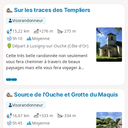
Sur les traces des Templiers
Visorandonneur
15,22 km
+276 m
-275 m
5h 10
Moyenne
Départ à Lusigny-sur-Ouche (Côte-d'Or)
Cette très belle randonnée non seulement
vous fera cheminer à travers de beaux
paysages mais elle vous fera voyager à
travers le temps entre ordre de Malte et
2ème guerre mondiale. Le point d'orgue
étant l'église des Templiers d'Écharnant
construite au XIIème siècle et située sur le
Source de l'Ouche et Grotte du Maquis
chemin menant à Compostelle, raison pour
laquelle des Templiers s'y installèrent.
Visorandonneur
16,67 km
+333 m
-334 m
5h 45
Moyenne