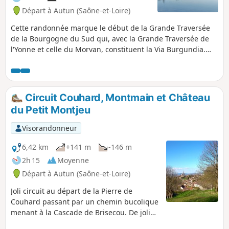
Départ à Autun (Saône-et-Loire)
Cette randonnée marque le début de la Grande Traversée
de la Bourgogne du Sud qui, avec la Grande Traversée de
l'Yonne et celle du Morvan, constituent la Via Burgundia.
Celle-ci partant de Montereau-Fault-Yonne permet de
rejoindre Mâcon en traversant l'histoire au travers d'un
patrimoine, et dans les paysages les plus divers.
Circuit Couhard, Montmain et Château
du Petit Montjeu
Visorandonneur
6,42 km
+141 m
-146 m
2h 15
Moyenne
Départ à Autun (Saône-et-Loire)
Joli circuit au départ de la Pierre de
Couhard passant par un chemin bucolique
menant à la Cascade de Brisecou. De jolies
vues sur Autun et le quartier historique.