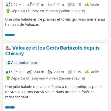
6,15 km
+141 m
-141 m
2h 10
Facile
Départ à Chissey-en-Morvan (Saône-et-Loire)
Une jolie balade entre prairies et forêts qui vous mènera au
hameau de Valouze.
Valouze et les Crots Barbizots depuis
Chissey
Visorandonneur
6,95 km
+200 m
-200 m
2h 35
Facile
Départ à Chissey-en-Morvan (Saône-et-Loire)
Une jolie balade qui vous mènera à de magnifiques points
de vue aux Crots Barbizots, et dans une belle forêt en
redescendant.