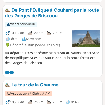
De Pont l’Évêque à Couhard par la route
des Gorges de Brisecou
Visorandonneur
10,13 km
+209 m
-209 m
3h 30
Moyenne
Départ à Autun (Saône-et-Loire)
Au départ du très agréable plan d'eau du Vallon, découvrez
de magnifiques vues sur Autun depuis la route forestière
des Gorges de Brisecou.
Le tour de la Chaume
Association / Club / AMM
10,70 km
+253 m
-253 m
3h 45