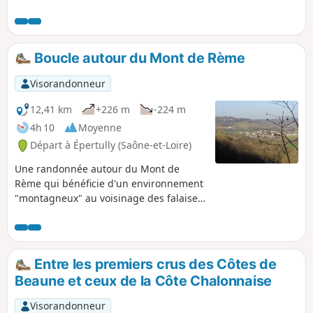
dresse à 490 m sur un éperon rocheux et surveille une
large vallée où coulent le Doran et le Serein. Son point
culminant s'élève à 578 m (Croix Thomas).
Boucle autour du Mont de Rème
Visorandonneur
12,41 km
+226 m
-224 m
4h 10
Moyenne
Départ à Épertully (Saône-et-Loire)
Une randonnée autour du Mont de
Rème qui bénéficie d'un environnement
"montagneux" au voisinage des falaises
de Nolay et du Mont Rome. La balade
est tranquille avec seulement deux
courtes montées au-dessus des villages
de Créot et de Marcheseuil.
Entre les premiers crus des Côtes de
Beaune et ceux de la Côte Chalonnaise
Visorandonneur