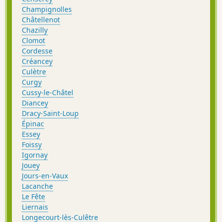
Champignolles
Châtellenot
Chazilly
Clomot
Cordesse
Créancey
Culètre
Curgy
Cussy-le-Châtel
Diancey
Dracy-Saint-Loup
Épinac
Essey
Foissy
Igornay
Jouey
Jours-en-Vaux
Lacanche
Le Fête
Liernais
Longecourt-lès-Culêtre