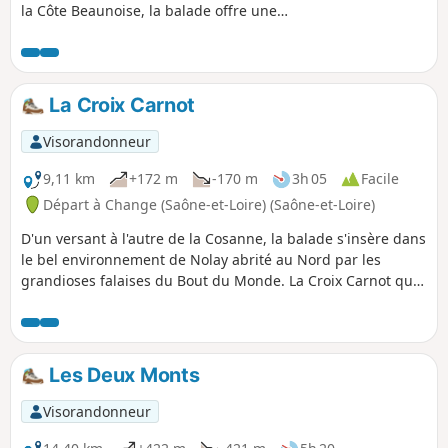
la Côte Beaunoise, la balade offre une
succession de panoramas dont une
belle échappée sur le village d'Orches
abrité sous les falaises.
La Croix Carnot
Visorandonneur
9,11 km
+172 m
-170 m
3h 05
Facile
Départ à Change (Saône-et-Loire) (Saône-et-Loire)
D'un versant à l'autre de la Cosanne, la balade s'insère dans
le bel environnement de Nolay abrité au Nord par les
grandioses falaises du Bout du Monde. La Croix Carnot que
l'on rejoint sans trop se fatiguer domine la cité et toute la
vallée Sud barrée au loin par la Montagne des Trois Croix.
Les Deux Monts
Visorandonneur