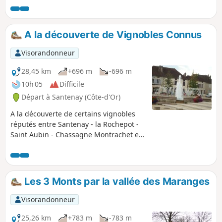
A la découverte de Vignobles Connus
Visorandonneur
28,45 km
+696 m
-696 m
10h 05
Difficile
Départ à Santenay (Côte-d'Or)
A la découverte de certains vignobles
réputés entre Santenay - la Rochepot -
Saint Aubin - Chassagne Montrachet et
retour à Santenay. Vue magnifique sur
les différentes vallées traversées et sur
le vignoble, très présent.
Les 3 Monts par la vallée des Maranges
Visorandonneur
25,26 km
+783 m
-783 m