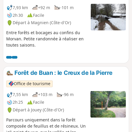
7,93 km
+92 m
-101 m
2h 30
Facile
Départ à Magnien (Côte-d'Or)
Entre forêts et bocages au confins du
Morvan. Petite randonnée à réaliser en
toutes saisons.
Forêt de Buan : le Creux de la Pierre
Office de tourisme
7,55 km
+103 m
-96 m
2h 25
Facile
Départ à Jouey (Côte-d'Or)
Parcours uniquement dans la forêt
composée de feuillus et de résineux. Un