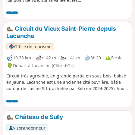
joli point de vue, sur la vallée et les
hameaux qui composent le village de
Blangey, se trouve sur votre
parcours.Attention en période de
chasse (septembre à février) lorsque
Circuit du Vieux Saint-Pierre depuis
vous passez à proximité des cabanes de
Lacanche
chasse !
Office de tourisme
10,38 km
+142 m
-141 m
3h 20
Facile
Départ à Lacanche (Côte-d'Or)
Circuit très agréable, en grande partie en sous-bois, balisé
en Jaune. Lacanche est une ancienne cité ouvrière, bâtie
autour de l'usine SIL (rachetée par Seb en 2024-2025). Vous
pourrez flâner dans les rues pour découvrir cette
architecture particulière et peut-être visiter l'église (clé à
disposition à la Mairie).
Château de Sully
Visorandonneur