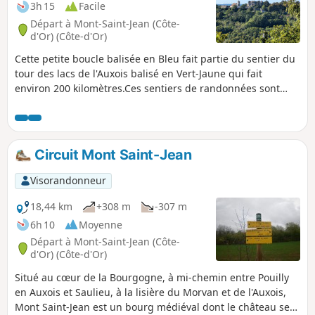
3h 15
Facile
Départ à Mont-Saint-Jean (Côte-
d'Or) (Côte-d'Or)
Cette petite boucle balisée en Bleu fait partie du sentier du
tour des lacs de l'Auxois balisé en Vert-Jaune qui fait
environ 200 kilomètres.Ces sentiers de randonnées sont
entretenus et balisés par les 5 baliseurs de l'association
Rando-Gym-Civry affiliée au CDRP21.Cette randonnée d'une
durée d'une demi-journée vous permettra de découvrir le
joli village médiéval de Mont-Saint-Jean et, depuis les
Circuit Mont Saint-Jean
hauteurs, les beaux points de vue sur l'Auxois à l'Est, sur le
Morvan au Sud et à l'Ouest.
Visorandonneur
18,44 km
+308 m
-307 m
6h 10
Moyenne
Départ à Mont-Saint-Jean (Côte-
d'Or) (Côte-d'Or)
Situé au cœur de la Bourgogne, à mi-chemin entre Pouilly
en Auxois et Saulieu, à la lisière du Morvan et de l'Auxois,
Mont Saint-Jean est un bourg médiéval dont le château se