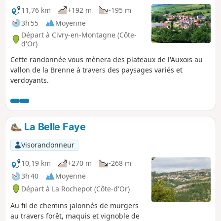
11,76 km
+192 m
-195 m
3h 55
Moyenne
Départ à Civry-en-Montagne (Côte-
d'Or)
Cette randonnée vous mènera des plateaux de l'Auxois au
vallon de la Brenne à travers des paysages variés et
verdoyants.
La Belle Faye
Visorandonneur
10,19 km
+270 m
-268 m
3h 40
Moyenne
Départ à La Rochepot (Côte-d'Or)
Au fil de chemins jalonnés de murgers
au travers forêt, maquis et vignoble de