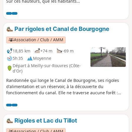
Sur ces hauteurs, que les habitants
appellent ici "les Crêts" ou "les Crays",
vous profiterez de superbes vues sur
l'Autunois et sur la montagne
Morvandelle si proche.
Par rigoles et Canal de Bourgogne
Association / Club / AMM
18,85 km
+74 m
-69 m
5h 35
Moyenne
Départ à Meilly-sur-Rouvres (Côte-
d'Or)
Randonnée qui longe le Canal de Bourgogne, ses rigoles
d'alimentation et un réservoir, à la découverte du
fonctionnement du canal. Elle ne traverse aucune forêt :
ceci évite de se retrouver au milieu des chasses au gros
gibier. C'est donc une belle randonnée pour les journées
ensoleillées d'hiver.
Rigoles et Lac du Tillot
Association / Club / AMM