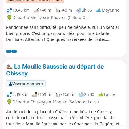
10,43 km
+40 m
-40 m
3h 05
Moyenne
Départ à Meilly-sur-Rouvres (Côte-d'Or)
Randonnée sans difficulté, peu de dénivelé, sur un sentier
bien propre. C'est un parcours idéal pour une balade
familiale. Attention ! Quelques traversées de routes
secondaires avec un peu de circulation.
La Mouille Saussoie au départ de
Chissey
Visorandonneur
5,49 km
+159 m
-166 m
2h 00
Facile
Départ à Chissey-en-Morvan (Saône-et-Loire)
Au départ de la place du Château médiéval de Chissey,
cette boucle en forêt passe par la Verpillière, puis fait le
tour de la Mouille Saussoie par les Charmois, la Gagère, et