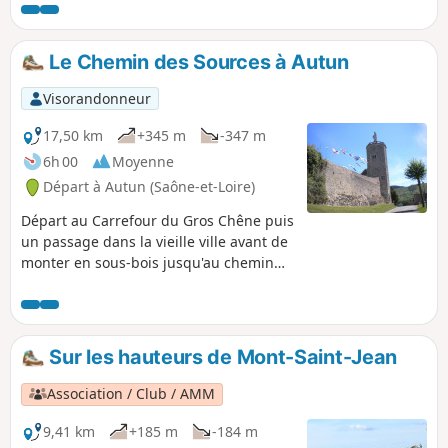
Le Chemin des Sources à Autun
Visorandonneur
17,50 km
+345 m
-347 m
6h 00
Moyenne
Départ à Autun (Saône-et-Loire)
Départ au Carrefour du Gros Chêne puis
un passage dans la vieille ville avant de
monter en sous-bois jusqu'au chemin
des sources qui suit la ligne de niveau.
Retour en passant par l'Étang des Cloix
puis le Chemin des chèvres et enfin le
long des Remparts romains.
Sur les hauteurs de Mont-Saint-Jean
Association / Club / AMM
9,41 km
+185 m
-184 m