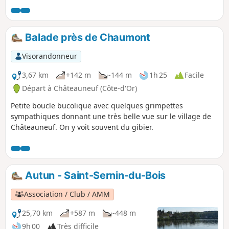
Canal de Bourgogne.
Balade près de Chaumont
Visorandonneur
3,67 km
+142 m
-144 m
1h 25
Facile
Départ à Châteauneuf (Côte-d'Or)
Petite boucle bucolique avec quelques grimpettes
sympathiques donnant une très belle vue sur le village de
Châteauneuf. On y voit souvent du gibier.
Autun - Saint-Sernin-du-Bois
Association / Club / AMM
25,70 km
+587 m
-448 m
9h 00
Très difficile