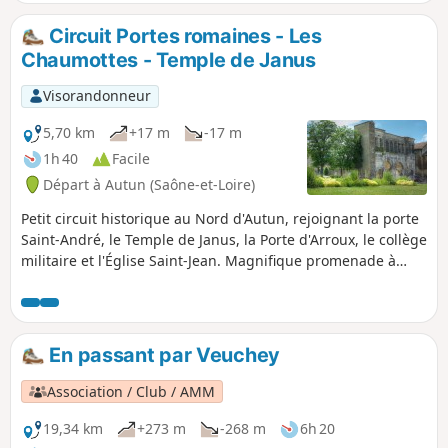
antiques et ses quartiers médiévaux.
Circuit Portes romaines - Les
Chaumottes - Temple de Janus
Visorandonneur
5,70 km
+17 m
-17 m
1h 40
Facile
Départ à Autun (Saône-et-Loire)
Petit circuit historique au Nord d'Autun, rejoignant la porte
Saint-André, le Temple de Janus, la Porte d'Arroux, le collège
militaire et l'Église Saint-Jean. Magnifique promenade à
travers prés, avec de petites passerelles piétonnières qui
traversent les rivières et qui permet de flâner le long des
berges de l'Arroux.
En passant par Veuchey
Association / Club / AMM
19,34 km
+273 m
-268 m
6h 20