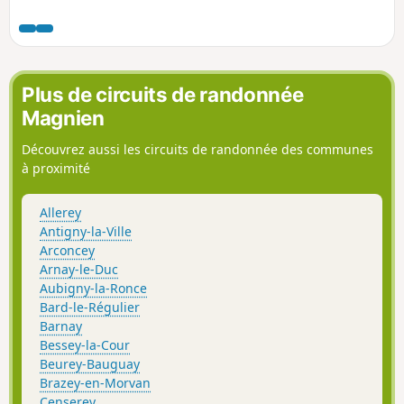
Parcours entre mont et forêt, avec pour
finir le Château de la Rochepot.
Plus de circuits de randonnée
Magnien
Découvrez aussi les circuits de randonnée des communes
à proximité
Allerey
Antigny-la-Ville
Arconcey
Arnay-le-Duc
Aubigny-la-Ronce
Bard-le-Régulier
Barnay
Bessey-la-Cour
Beurey-Bauguay
Brazey-en-Morvan
Censerey