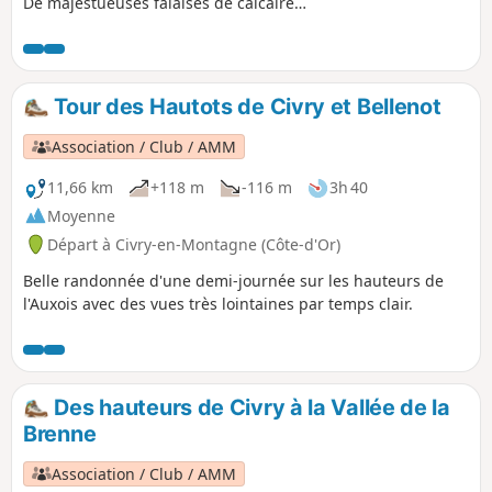
De majestueuses falaises de calcaire
creusées petit à petit par la Cozanne.
Parcours en sous bois et en bord de
falaises.(pas de danger réel tant que
l'on reste sur le chemin)
Tour des Hautots de Civry et Bellenot
Association / Club / AMM
11,66 km
+118 m
-116 m
3h 40
Moyenne
Départ à Civry-en-Montagne (Côte-d'Or)
Belle randonnée d'une demi-journée sur les hauteurs de
l'Auxois avec des vues très lointaines par temps clair.
Des hauteurs de Civry à la Vallée de la
Brenne
Association / Club / AMM