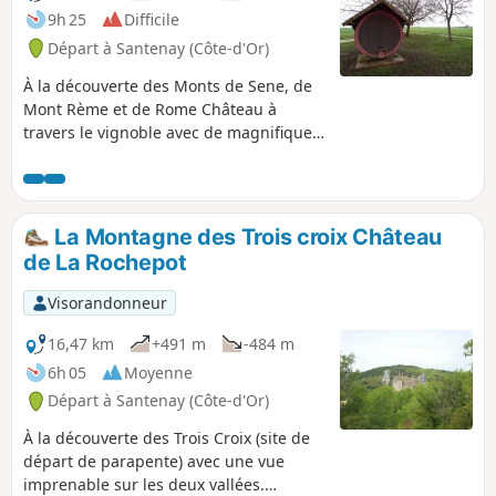
9h 25
Difficile
Départ à Santenay (Côte-d'Or)
À la découverte des Monts de Sene, de
Mont Rème et de Rome Château à
travers le vignoble avec de magnifiques
paysage.
La Montagne des Trois croix Château
de La Rochepot
Visorandonneur
16,47 km
+491 m
-484 m
6h 05
Moyenne
Départ à Santenay (Côte-d'Or)
À la découverte des Trois Croix (site de
départ de parapente) avec une vue
imprenable sur les deux vallées.