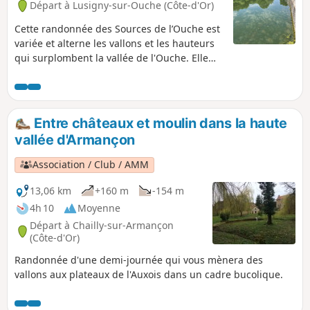
Départ à Lusigny-sur-Ouche (Côte-d'Or)
Cette randonnée des Sources de l’Ouche est
variée et alterne les vallons et les hauteurs
qui surplombent la vallée de l'Ouche. Elle
permet de visiter le charmant village de
Lusigny-sur-Ouche avec ses ponts et ses
lavoirs. L'Ouche réunion de 7 sources dont la
principale est celle de Presles à Lusigny,
Entre châteaux et moulin dans la haute
serpente dans sa vallée supérieure. Elle se
vallée d'Armançon
jette ensuite à Dijon dans le Lac Kir, traverse
Dijon puis se jette dans la Saône près de
Association / Club / AMM
Saint-Jean-de-Losne après 95Km.
13,06 km
+160 m
-154 m
4h 10
Moyenne
Départ à Chailly-sur-Armançon
(Côte-d'Or)
Randonnée d'une demi-journée qui vous mènera des
vallons aux plateaux de l'Auxois dans un cadre bucolique.