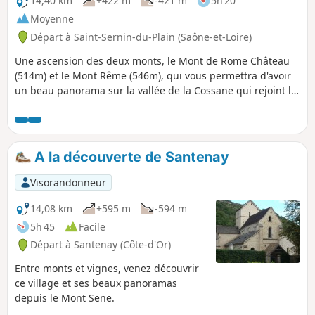
14,40 km
+422 m
-421 m
5h 20
Moyenne
Départ à Saint-Sernin-du-Plain (Saône-et-Loire)
Une ascension des deux monts, le Mont de Rome Château
(514m) et le Mont Rême (546m), qui vous permettra d'avoir
un beau panorama sur la vallée de la Cossane qui rejoint la
Dheune.
A la découverte de Santenay
Visorandonneur
14,08 km
+595 m
-594 m
5h 45
Facile
Départ à Santenay (Côte-d'Or)
Entre monts et vignes, venez découvrir
ce village et ses beaux panoramas
depuis le Mont Sene.