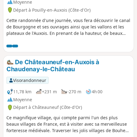
Moyenne
Départ à Pouilly-en-Auxois (Côte-d'Or)
Cette randonnée d'une journée, vous fera découvrir le canal
de Bourgogne et ses ouvrages ainsi que les vallons et les
plateaux de l'Auxois. En prenant de la hauteur, de beaux
points de vue s'offriront à vous.
De Châteauneuf-en-Auxois à
Chaudenay-le-Château
Visorandonneur
11,78 km
+231 m
-270 m
4h 00
Moyenne
Départ à Châteauneuf (Côte-d'Or)
Ce magnifique village, qui compte parmi l'un des plus
beaux villages de France, est à visiter avec sa merveilleuse
forteresse médiévale. Traverser les jolis villages de Bouhey
et de Crugey avec leurs lavoirs, puis un passage sur le