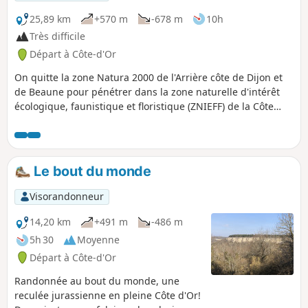
25,89 km
+570 m
-678 m
10h
Très difficile
Départ à Côte-d'Or
On quitte la zone Natura 2000 de l'Arrière côte de Dijon et
de Beaune pour pénétrer dans la zone naturelle d'intérêt
écologique, faunistique et floristique (ZNIEFF) de la Côte
Chalonnaise. Cette étape riche en patrimoine est jalonnée
par les châteaux des Climats du vignoble de Bourgogne,
inscrits au patrimoine mondial de l'UNESCO. Des tables
d'orientation offrent des points de vue panoramiques. La
Le bout du monde
découverte d'un camp néolithique précède la traversée des
premiers crus de Mercurey.
Visorandonneur
14,20 km
+491 m
-486 m
5h 30
Moyenne
Départ à Côte-d'Or
Randonnée au bout du monde, une
reculée jurassienne en pleine Côte d'Or!