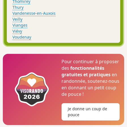
Thomirey
Thury
Vandenesse-en-Auxois
Veilly
Vianges
Viévy
Voudenay
Pour continuer à proposer
des
fonctionnalités
gratuites et pratiques
en
randonnée, soutenez-nous
en donnant un petit coup
de pouce !
Je donne un coup de
pouce