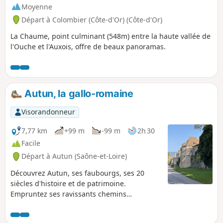
Moyenne
Départ à Colombier (Côte-d'Or) (Côte-d'Or)
La Chaume, point culminant (548m) entre la haute vallée de
l'Ouche et l'Auxois, offre de beaux panoramas.
Autun, la gallo-romaine
Visorandonneur
7,77 km
+99 m
-99 m
2h 30
Facile
Départ à Autun (Saône-et-Loire)
Découvrez Autun, ses faubourgs, ses 20
siècles d'histoire et de patrimoine.
Empruntez ses ravissants chemins
détournés et venelles confidentielles.
Admirez ses remparts, ses monuments