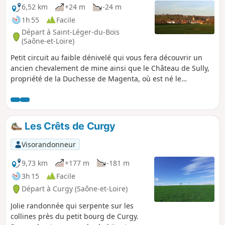
6,52 km
+24 m
-24 m
1h 55
Facile
Départ à Saint-Léger-du-Bois
(Saône-et-Loire)
Petit circuit au faible dénivelé qui vous fera découvrir un
ancien chevalement de mine ainsi que le Château de Sully,
propriété de la Duchesse de Magenta, où est né le
Président Mac Mahon. Vous découvrirez aussi la voie verte
qui rejoint Saint-Léger-du-Bois.
Les Crêts de Curgy
Visorandonneur
9,73 km
+177 m
-181 m
3h 15
Facile
Départ à Curgy (Saône-et-Loire)
Jolie randonnée qui serpente sur les
collines près du petit bourg de Curgy.