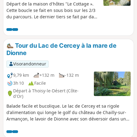
Départ de la maison d'hôtes "Le Cottage ».
Cette boucle se fait en sous bois sur les 2/3
du parcours. Le dernier tiers se fait par dans
le village de Chaudenay-le-Château et peut
être évité (voir description). Balade agréable
ou vous pourrez croiser des biches ou des
chevreuils si vous restez discret et
Tour du Lac de Cercey à la mare de
observateur.
Dionne
Visorandonneur
9,79 km
+132 m
-132 m
3h 10
Facile
Départ à Thoisy-le-Désert (Côte-
d'Or)
Balade facile et bucolique. Le lac de Cercey et sa rigole
d'alimentation qui longe le golf du château de Chailly-sur-
Armançon, le lavoir de Dionne avec son déversoir dans une
mare transparente et superbement arborée. Deux villages à
l'habitat traditionnel.