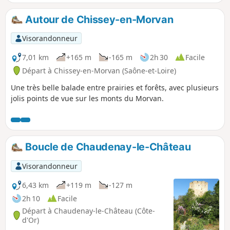
Autour de Chissey-en-Morvan
Visorandonneur
7,01 km
+165 m
-165 m
2h 30
Facile
Départ à Chissey-en-Morvan (Saône-et-Loire)
Une très belle balade entre prairies et forêts, avec plusieurs
jolis points de vue sur les monts du Morvan.
Boucle de Chaudenay-le-Château
Visorandonneur
6,43 km
+119 m
-127 m
2h 10
Facile
Départ à Chaudenay-le-Château (Côte-
d'Or)