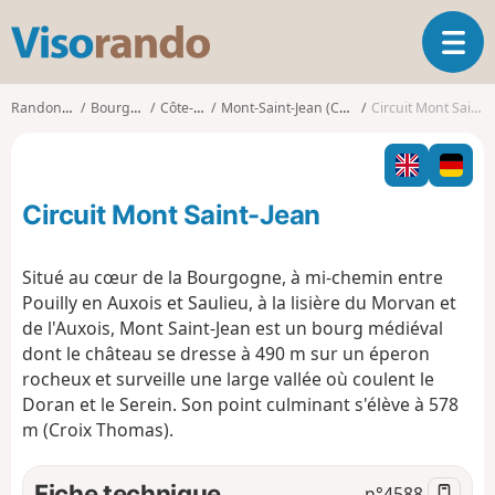
V
O
i
u
s
v
o
Randonnées
Bourgogne
Côte-d'Or
Mont-Saint-Jean (Côte-d'Or)
Circuit Mont Saint-Jean
r
r
i
a
r
n
l
d
Circuit Mont Saint-Jean
a
o
n
a
Situé au cœur de la Bourgogne, à mi-chemin entre
v
Pouilly en Auxois et Saulieu, à la lisière du Morvan et
i
de l'Auxois, Mont Saint-Jean est un bourg médiéval
g
dont le château se dresse à 490 m sur un éperon
a
t
rocheux et surveille une large vallée où coulent le
i
Doran et le Serein. Son point culminant s'élève à 578
o
m (Croix Thomas).
n
Fiche technique
n°
4588