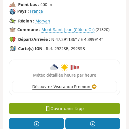
Point bas :
400 m
Pays :
France
Région :
Morvan
Commune :
Mont-Saint-Jean (Côte-d'Or)
(21320)
Départ/Arrivée :
N 47.291136° / E 4.399914°
Carte(s) IGN :
Ref. 2922SB, 2923SB
Météo détaillée heure par heure
Découvrez Visorando Premium
Ouvrir dans l'app