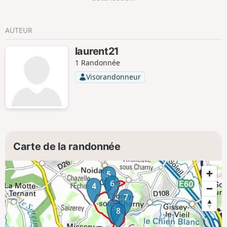
reprendre le sentier Bibracte Alésia pour un
retour sur Brianny.
AUTEUR
laurent21
1 Randonnée
Visorandonneur
Carte de la randonnée
5
6
4
7
3
8