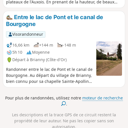
plateaux de l'Auxois. En prenant de la hauteur, de beaux
points de vue s'offriront à vous.
Entre le lac de Pont et le canal de
Bourgogne
Visorandonneur
16,66 km
+144 m
-148 m
5h 10
Moyenne
Départ à Brianny (Côte-d'Or)
Randonner entre le lac de Pont et le canal de
Bourgogne. Au départ du village de Brianny,
bien connu pour sa chapelle Sainte-Apolline
et ses fresques de danses macabres du XVe
siècle, vous cheminerez ensuite sur une
Pour plus de randonnées, utilisez notre
moteur de recherche
partie du sentier Bibracte Alésia, dans les
.
villages de Montigny-sur-Armançon et
Villeneuve-sous-Charigny traversés par le
Les descriptions et la trace GPS de ce circuit restent la
chemins des Oiseaux. La quiétude du canal
propriété de leur auteur. Ne pas les copier sans son
de Bourgogne vous accompagnera avant de
autorisation.