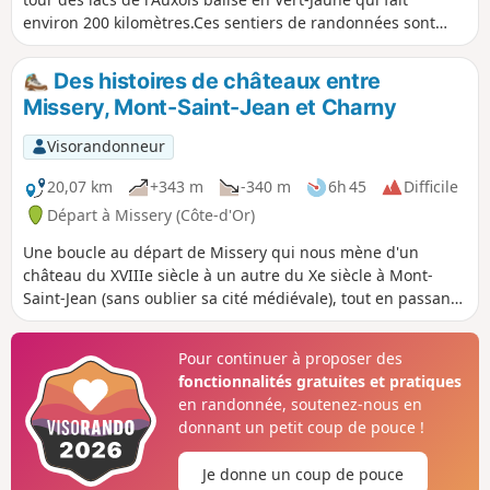
environ 200 kilomètres.Ces sentiers de randonnées sont
entretenus et balisés par les 5 baliseurs de l'association
Rando-Gym-Civry affiliée au CDRP21.Cette randonnée d'une
Des histoires de châteaux entre
durée d'une demi-journée vous permettra de découvrir le
Missery, Mont-Saint-Jean et Charny
joli village médiéval de Mont-Saint-Jean et, depuis les
hauteurs, les beaux points de vue sur l'Auxois à l'Est, sur le
Visorandonneur
Morvan au Sud et à l'Ouest.
20,07 km
+343 m
-340 m
6h 45
Difficile
Départ à Missery (Côte-d'Or)
Une boucle au départ de Missery qui nous mène d'un
château du XVIIIe siècle à un autre du Xe siècle à Mont-
Saint-Jean (sans oublier sa cité médiévale), tout en passant
par le site archéologique de la Grange du Mont (XIIIe
siècle), avant un furtif passage par la Croisette ou du moins
Pour continuer à proposer des
sa croix, pour finir par le charmant village de Charny avec
fonctionnalités gratuites et pratiques
en aperçu des vestiges de son château du XIIIe siècle.
en randonnée, soutenez-nous en
donnant un petit coup de pouce !
Je donne un coup de pouce