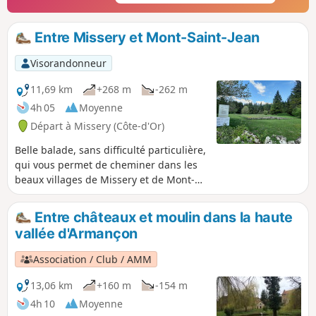
Entre Missery et Mont-Saint-Jean
Visorandonneur
11,69 km
+268 m
-262 m
4h 05
Moyenne
Départ à Missery (Côte-d'Or)
Belle balade, sans difficulté particulière,
qui vous permet de cheminer dans les
beaux villages de Missery et de Mont-
Saint-Jean, et d'accéder au plateau qui
abrite un site archéologique. Les sous-
Entre châteaux et moulin dans la haute
bois sont agréables entre feuillus et
vallée d'Armançon
résineux et les vues sur l'Auxois et le
Morvan sont superbes. Les chemins
Association / Club / AMM
sont en majorité biens ombragés et
bien entretenus. Ce tracé, très bien
13,06 km
+160 m
-154 m
balisé en Jaune, est décrit également
4h 10
Moyenne
dans les fiches de l'Office du Tourisme