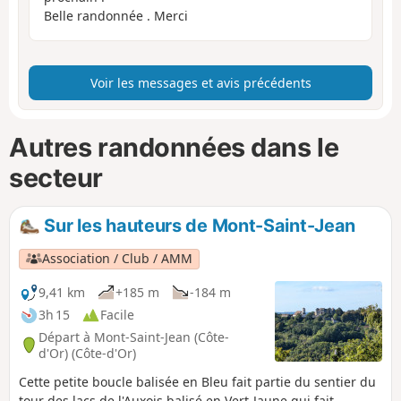
Belle randonnée . Merci
Voir les messages et avis précédents
Autres randonnées dans le
secteur
Sur les hauteurs de Mont-Saint-Jean
Association / Club / AMM
9,41 km
+185 m
-184 m
3h 15
Facile
Départ à Mont-Saint-Jean (Côte-
d'Or) (Côte-d'Or)
Cette petite boucle balisée en Bleu fait partie du sentier du
tour des lacs de l'Auxois balisé en Vert-Jaune qui fait