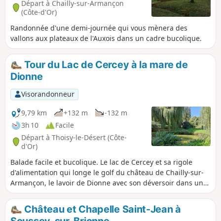
Départ à Chailly-sur-Armançon
de Précy-sous-Thil.
(Côte-d'Or)
Randonnée d'une demi-journée qui vous mènera des
vallons aux plateaux de l'Auxois dans un cadre bucolique.
Tour du Lac de Cercey à la mare de
Dionne
Visorandonneur
9,79 km
+132 m
-132 m
3h 10
Facile
Départ à Thoisy-le-Désert (Côte-
d'Or)
Balade facile et bucolique. Le lac de Cercey et sa rigole
d'alimentation qui longe le golf du château de Chailly-sur-
Armançon, le lavoir de Dionne avec son déversoir dans une
mare transparente et superbement arborée. Deux villages à
l'habitat traditionnel.
Château et Chapelle Saint-Jean à
Soussey-sur-Brionne