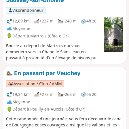
Visorandonneur
12,89 km
+237 m
-240 m
4h 20
Moyenne
Départ à Martrois (Côte-d'Or)
Boucle au départ de Martrois qui vous
emmènera vers la Chapelle Saint-Jean en
passant à proximité d'un élevage de bisons puis
au château de Soussey-sur-Brionne.
En passant par Veuchey
Association / Club / AMM
19,34 km
+273 m
-268 m
6h 20
Moyenne
Départ à Pouilly-en-Auxois (Côte-d'Or)
Cette randonnée d'une journée, vous fera découvrir le canal
de Bourgogne et ses ouvrages ainsi que les vallons et les