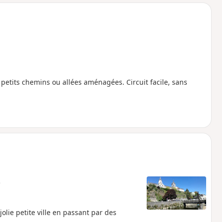
o
a
i
m
p
s petits chemins ou allées aménagées. Circuit facile, sans
e
lie petite ville en passant par des