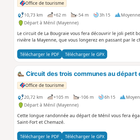
Office de tourisme
10,73 km
+62 m
-54 m
3h 15
Moyenn
Départ à Ménil (Mayenne)
Le circuit de La Bougraie vous fera découvrir le joli petit
rivière la Mayenne, que vous longerez en passant par le 
Télécharger le PDF
Télécharger le GPX
Circuit des trois communes au départ 
Office de tourisme
20,72 km
+105 m
-106 m
6h 15
Moyen
Départ à Ménil (Mayenne)
Cette longue randonnée au départ de Ménil vous fera ég
Saint-Fort et Chemazé.
Télécharger le PDF
Télécharger le GPX