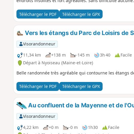
endroits insolites et fort agréables. Sans difficulté aucune.
Télécharger le PDF
Télécharger le GPX
Vers les étangs du Parc de Loisirs de S
Visorandonneur
11,34 km
+138 m
-145 m
3h 40
Facile
Départ à Nyoiseau (Maine-et-Loire)
Belle randonnée très agréable qui contourne les étangs de 
Télécharger le PDF
Télécharger le GPX
Au confluent de la Mayenne et de l'
Visorandonneur
4,22 km
+0 m
-0 m
1h30
Facile