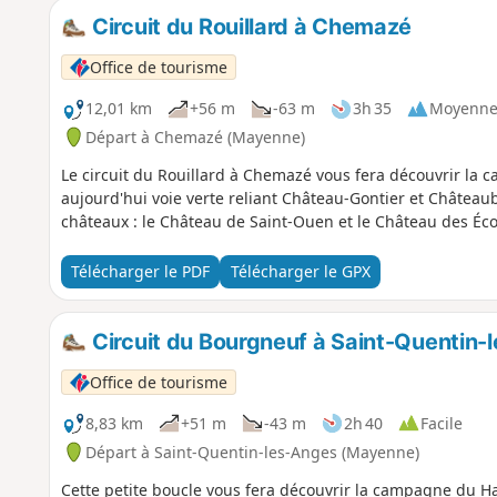
Circuit du Rouillard à Chemazé
Office de tourisme
12,01 km
+56 m
-63 m
3h 35
Moyenn
Départ à Chemazé (Mayenne)
Le circuit du Rouillard à Chemazé vous fera découvrir la
aujourd'hui voie verte reliant Château-Gontier et Châtea
châteaux : le Château de Saint-Ouen et le Château des Éco
Télécharger le PDF
Télécharger le GPX
Circuit du Bourgneuf à Saint-Quentin-
Office de tourisme
8,83 km
+51 m
-43 m
2h 40
Facile
Départ à Saint-Quentin-les-Anges (Mayenne)
Cette petite boucle vous fera découvrir la campagne du Ha