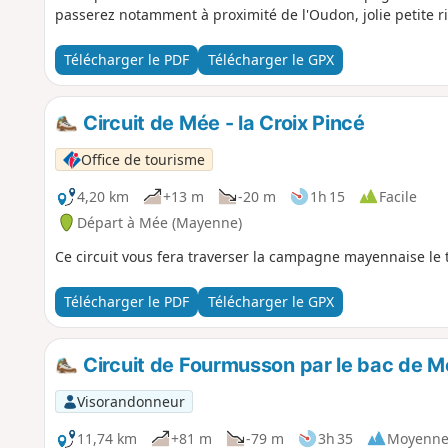
passerez notamment à proximité de l'Oudon, jolie petite ri
Télécharger le PDF
Télécharger le GPX
Circuit de Mée - la Croix Pincé
Office de tourisme
4,20 km
+13 m
-20 m
1h 15
Facile
Départ à Mée (Mayenne)
Ce circuit vous fera traverser la campagne mayennaise le
Télécharger le PDF
Télécharger le GPX
Circuit de Fourmusson par le bac de M
Visorandonneur
11,74 km
+81 m
-79 m
3h 35
Moyenn