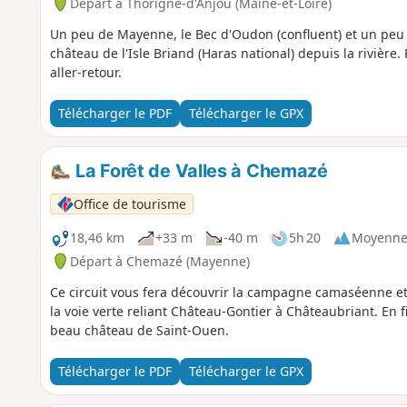
Départ à Thorigné-d'Anjou (Maine-et-Loire)
Un peu de Mayenne, le Bec d'Oudon (confluent) et un peu 
château de l'Isle Briand (Haras national) depuis la rivière.
aller-retour.
Télécharger le PDF
Télécharger le GPX
La Forêt de Valles à Chemazé
Office de tourisme
18,46 km
+33 m
-40 m
5h 20
Moyenn
Départ à Chemazé (Mayenne)
Ce circuit vous fera découvrir la campagne camaséenne et 
la voie verte reliant Château-Gontier à Châteaubriant. En 
beau château de Saint-Ouen.
Télécharger le PDF
Télécharger le GPX