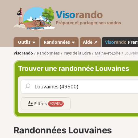
V
i
s
o
r
a
Outils
Randonnées
Aide ↗
Viso
rando
Pre
n
Visorando
Randonnées
Pays de la Loire
Maine-et-Loire
Louvai
d
o
Trouver une randonnée Louvaines
Filtres
NOUVEAU
Randonnées Louvaines