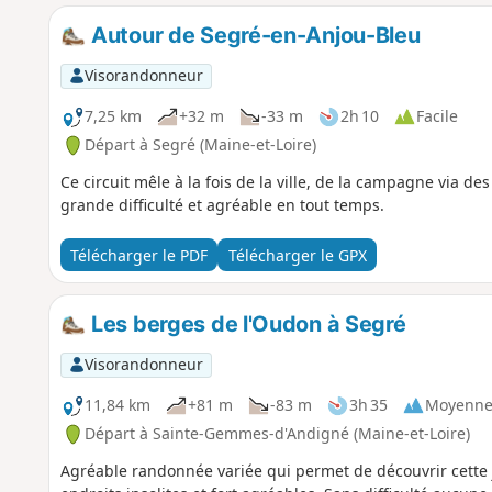
Autour de Segré-en-Anjou-Bleu
Visorandonneur
7,25 km
+32 m
-33 m
2h 10
Facile
Départ à Segré (Maine-et-Loire)
Ce circuit mêle à la fois de la ville, de la campagne via de
grande difficulté et agréable en tout temps.
Télécharger le PDF
Télécharger le GPX
Les berges de l'Oudon à Segré
Visorandonneur
11,84 km
+81 m
-83 m
3h 35
Moyenn
Départ à Sainte-Gemmes-d'Andigné (Maine-et-Loire)
Agréable randonnée variée qui permet de découvrir cette jo