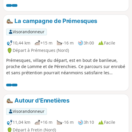
France. Rien de moins !
La campagne de Prémesques
Visorandonneur
10,44 km
+15 m
-16 m
3h 00
Facile
Départ à Prémesques (Nord)
Prémesques, village du départ, est en bout de banlieue,
proche de Lomme et de Pérenchies. Ce parcours sur enrobé
et sans prétention pourrait néanmoins satisfaire les
joggeurs et bien aérer les marcheurs. What else ? À
l'occasion d'un départ au lever du jour, vous pourriez
assister à quelques vols de perdrix, rencontrer quelques
lapins et peut-être même voir détaler des lièvres.
Autour d'Ennetières
Visorandonneur
11,04 km
+16 m
-16 m
3h 10
Facile
Départ à Fretin (Nord)