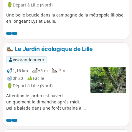
Départ à Lille (Nord)
Une belle boucle dans la campagne de la métropole lilloise
en longeant Lys et Deule.
Le Jardin écologique de Lille
Visorandonneur
1,16 km
+5 m
-5 m
0h 20
Facile
Départ à Lille (Nord)
Attention le jardin est ouvert
uniquement le dimanche après-midi.
Belle balade dans une forêt urbaine à la
lisière de Lille. Chemin forestier
agrémenté de panneaux pédagogiques.
Le Jardin écologique de Lille est un