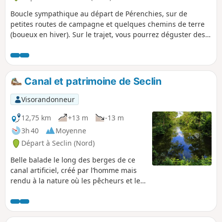
Boucle sympathique au départ de Pérenchies, sur de
petites routes de campagne et quelques chemins de terre
(boueux en hiver). Sur le trajet, vous pourrez déguster des
mûres (en saison), vous rencontrerez des chevaux (dans les
centres équestres), peut-être un héron, des cigognes et des
flamands roses. Ce circuit permet la découverte de 8
géocaches pour les éventuels amateurs.
Canal et patrimoine de Seclin
Visorandonneur
12,75 km
+13 m
-13 m
3h 40
Moyenne
Départ à Seclin (Nord)
Belle balade le long des berges de ce
canal artificiel, créé par l’homme mais
rendu à la nature où les pêcheurs et les
promeneurs se donnent
quotidiennement rendez-vous et
prolongée par une escapade dans la