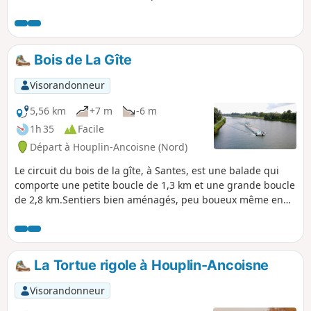
pique-niquer sur le mobilier urbain sous les
arbres où encore vous restaurer dans le Parc
Mosaïc (sur réservation). Ce parcours est
particulièrement verdoyant et ombragé. De
Bois de La Gîte
quoi passer une excellente journée en
famille ou entre amis.
Visorandonneur
5,56 km
+7 m
-6 m
1h 35
Facile
Départ à Houplin-Ancoisne (Nord)
Le circuit du bois de la gîte, à Santes, est une balade qui
comporte une petite boucle de 1,3 km et une grande boucle
de 2,8 km.Sentiers bien aménagés, peu boueux même en
temps de pluie.Chiens acceptés si tenus en laisse.
La Tortue rigole à Houplin-Ancoisne
Visorandonneur