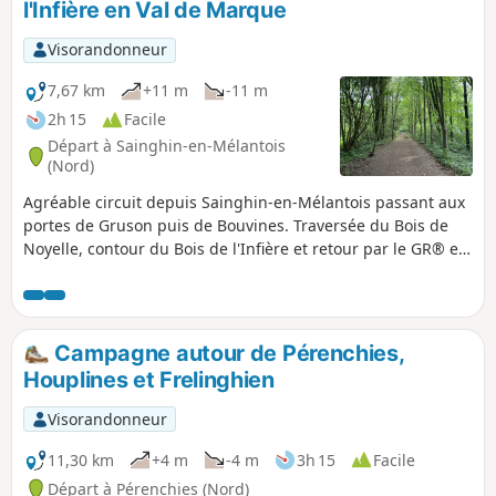
l'Infière en Val de Marque
Visorandonneur
7,67 km
+11 m
-11 m
2h 15
Facile
Départ à Sainghin-en-Mélantois
(Nord)
Agréable circuit depuis Sainghin-en-Mélantois passant aux
portes de Gruson puis de Bouvines. Traversée du Bois de
Noyelle, contour du Bois de l'Infière et retour par le GR® en
Val de Marque.
Campagne autour de Pérenchies,
Houplines et Frelinghien
Visorandonneur
11,30 km
+4 m
-4 m
3h 15
Facile
Départ à Pérenchies (Nord)