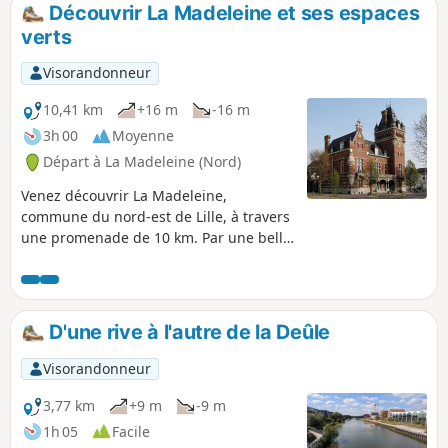
espace boisé de 2,5 ha, le long du canal
Découvrir La Madeleine et ses espaces
de la Tortue à proximité des jardins
verts
familiaux situé sur les fortifications de
Vauban et conserve un patrimoine
Visorandonneur
historique, environnemental et culturel
caractéristique. Le lieu est géré par une
10,41 km
+16 m
-16 m
association de bénévoles : Lisière(s).
3h 00
Moyenne
Départ à La Madeleine (Nord)
Venez découvrir La Madeleine,
commune du nord-est de Lille, à travers
une promenade de 10 km. Par une belle
journée ensoleillée, n’hésitez pas à vous
arrêter et vous asseoir pour pique-
niquer ou autres dans l’un des
nombreux espaces verts traversés.
D'une rive à l'autre de la Deûle
Visorandonneur
3,77 km
+9 m
-9 m
1h 05
Facile