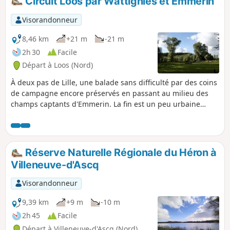
Circuit Loos par Wattignies et Emmerin
Visorandonneur
8,46 km
+21 m
-21 m
2h 30
Facile
Départ à Loos (Nord)
À deux pas de Lille, une balade sans difficulté par des coins
de campagne encore préservés en passant au milieu des
champs captants d'Emmerin. La fin est un peu urbaine
avant l'entrée dans le parc de loisirs et de nature.
Réserve Naturelle Régionale du Héron à
Villeneuve-d'Ascq
Visorandonneur
9,39 km
+9 m
-10 m
2h 45
Facile
Départ à Villeneuve-d'Ascq (Nord)