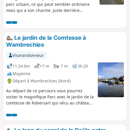
parc urbain, ce qui peut sembler ordinaire
mais qui a son charme. Juste derrière
Kinépolis et presque dépourvu de voitures.
Le Parc de Lomme est très arboré avec son
plan d'eau et avec quelques petits reliefs.
Personnellement j'aime beaucoup cet endroit
Le jardin de la Comtesse à
que je pratique très souvent à l'endroit où à
Wambrechies
l'envers pour la tranquillité des lieux.
Prévoyez entre 45 minutes et 1 heure sans
Visorandonneur
pause en marchant tranquillement.
11,54 km
+7 m
-7 m
3h 20
Moyenne
Départ à Wambrechies (Nord)
Au départ de ce parcours vous pourrez
visiter le magnifique Parc avec le jardin de la
comtesse de Robersart qui vécu au château
du même nom au XIXe siècle. Ce jardin
parfaitement circulaire contient nombre de
plantes médicinales et vivaces répertoriées.
Vous apprécierez aussi ce remarquable port