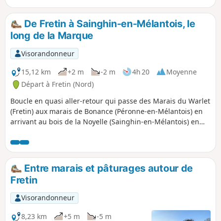
le Val de Marque vous fera découvrir les
Marais de Fretin avant de vous
De Fretin à Sainghin-en-Mélantois, le
emmener par un parcours bucolique le
long de la Marque
long de la Marque.
Visorandonneur
15,12 km
+2 m
-2 m
4h 20
Moyenne
Départ à Fretin (Nord)
Boucle en quasi aller-retour qui passe des Marais du Warlet
(Fretin) aux marais de Bonance (Péronne-en-Mélantois) en
arrivant au bois de la Noyelle (Sainghin-en-Mélantois) en
longeant la Marque.On arpente des sentiers aménagés, des
routes très peu fréquentées, en sous-bois, le long de
marais. À la bonne saison, on peut y observer la faune et la
flore ainsi qu'une sculpture impressionnante en saules
Entre marais et pâturages autour de
(Festival Eldorado Lille 3000). Traversée de deux routes
Fretin
passantes.
Visorandonneur
8,23 km
+5 m
-5 m