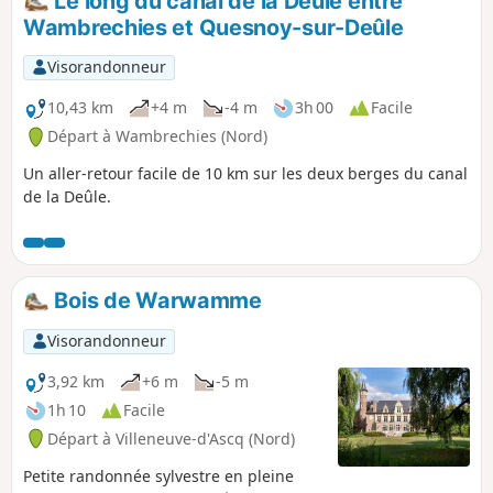
Le long du canal de la Deûle entre
de plaisance sur le Canal de la Deûle Le
Wambrechies et Quesnoy-sur-Deûle
reste de ce parcours est une promenade de
santé sur asphalte qui vous fera découvrir la
Visorandonneur
campagne de Wambrechies.
10,43 km
+4 m
-4 m
3h 00
Facile
Départ à Wambrechies (Nord)
Un aller-retour facile de 10 km sur les deux berges du canal
de la Deûle.
Bois de Warwamme
Visorandonneur
3,92 km
+6 m
-5 m
1h 10
Facile
Départ à Villeneuve-d'Ascq (Nord)
Petite randonnée sylvestre en pleine