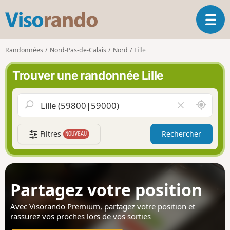
V
O
i
u
s
v
o
Randonnées
Nord-Pas-de-Calais
Nord
Lille
r
r
i
a
Trouver une randonnée Lille
r
n
l
d
a
o
A
V
n
u
i
a
t
d
v
Filtres
Rechercher
NOUVEAU
o
e
i
u
r
g
r
l
a
d
e
t
e
c
Partagez votre position
i
m
h
o
o
a
Avec Visorando Premium, partagez votre position
et
n
i
m
rassurez vos proches lors de vos sorties
p