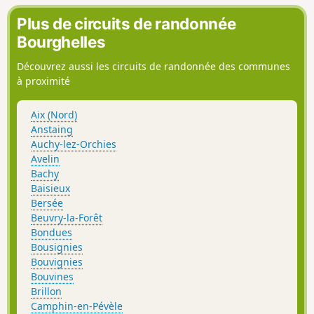
chapelles. Vous marcherez sur des chemins bordées de
haies, vous emprunterez de petits passages. Au bord de
Plus de circuits de randonnée
l'Escaut vous apercevrez vers l'autre rive, le Mont Saint-
Bourghelles
Aubert.
Découvrez aussi les circuits de randonnée des communes
à proximité
Aix (Nord)
Anstaing
Auchy-lez-Orchies
Avelin
Bachy
Baisieux
Bersée
Beuvry-la-Forêt
Bondues
Bousignies
Bouvignies
Bouvines
Brillon
Camphin-en-Pévèle