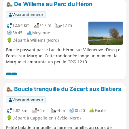
flore ainsi qu'une sculpture impressionnante en saules
De Willems au Parc du Héron
(Festival Eldorado Lille 3000). Traversée de deux routes
passantes.
Visorandonneur
12,84 km
+17 m
-17 m
3h 45
Moyenne
Départ à Willems (Nord)
Boucle passant par le Lac du Héron sur Villeneuve-d'Ascq et
Forest-sur-Marque. Cette randonnée longe un moment la
Marque et emprunte un peu le GR® 121B.
Boucle tranquille du Zécart aux Blatiers
Visorandonneur
2,82 km
+4 m
-4 m
0h 50
Facile
Départ à Cappelle-en-Pévèle (Nord)
Petite balade tranquille, à faire en famille, au cours de