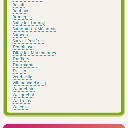
Rosult
Roubaix
Rumegies
Sailly-lez-Lannoy
Sainghin-en-Mélantois
Saméon
Sars-et-Rosières
Templeuve
Tilloy-lez-Marchiennes
Toufflers
Tourmignies
Tressin
Vendeville
Villeneuve-d'Ascq
Wannehain
Wasquehal
Wattrelos
Willems