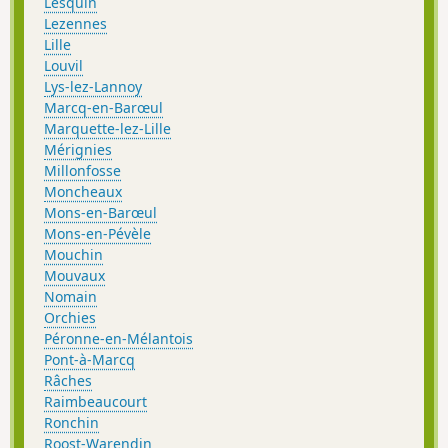
Lesquin
Lezennes
Lille
Louvil
Lys-lez-Lannoy
Marcq-en-Barœul
Marquette-lez-Lille
Mérignies
Millonfosse
Moncheaux
Mons-en-Barœul
Mons-en-Pévèle
Mouchin
Mouvaux
Nomain
Orchies
Péronne-en-Mélantois
Pont-à-Marcq
Râches
Raimbeaucourt
Ronchin
Roost-Warendin