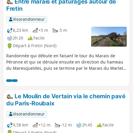
Entre marais et pâturages autour de
emmener par un parcours bucolique le
Fretin
long de la Marque.
Visorandonneur
8,23 km
+5 m
-5 m
2h 20
Facile
Départ à Fretin (Nord)
Randonnée qui débute en faisant le tour du Marais de
Péronne et qui se déroule ensuite en direction du hameau
du Maresqueldes, puis se termine par le Marais du Warlet.
Cette boucle offre des paysages différents, entre eaux
(Marque, marais, étang), champs et pâtures. Elle longe
deux petites routes sinon tout se fait sur des chemins. Au
programme, observation des oiseaux des marais, des
Le Moulin de Vertain via le chemin pavé
poissons d'un étang de pêche et des différentes cultures
du Paris-Roubaix
autochtones.
Visorandonneur
9,58 km
+12 m
-12 m
2h 45
Facile
Départ à Fretin (Nord)