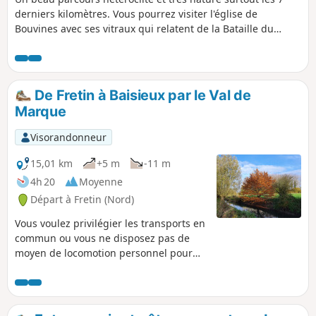
derniers kilomètres. Vous pourrez visiter l'église de
Bouvines avec ses vitraux qui relatent de la Bataille du
même nom dont l'issue à contribué à la création de la
France. Rien de moins !
De Fretin à Baisieux par le Val de
Marque
Visorandonneur
15,01 km
+5 m
-11 m
4h 20
Moyenne
Départ à Fretin (Nord)
Vous voulez privilégier les transports en
commun ou vous ne disposez pas de
moyen de locomotion personnel pour
aller randonner ? Cette randonnée de la
gare de Fretin à la gare de Baisieux par
le Val de Marque vous fera découvrir les
Marais de Fretin avant de vous