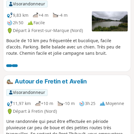
Visorandonneur
9,83 km
+4 m
-4 m
2h 50
Facile
Départ à Forest-sur-Marque (Nord)
Boucle de 10 km peu fréquentée et bucolique, facile
d'accès. Parking. Belle balade avec un chien. Très peu de
route. Chemin facile et jolie campagne sans bruit.
Autour de Fretin et Avelin
Visorandonneur
11,97 km
+10 m
-10 m
3h 25
Moyenne
Départ à Fretin (Nord)
Une randonnée qui peut être effectuée en période
pluvieuse car peu de boue et des petites routes très
tranquilles. En sortant de Pont Thibault, vous emprunterez