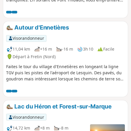
les pavés du même nom. Ils sont utilisés par les coureurs
cyclistes du Paris-Roubaix début Avril.
Autour d'Ennetières
Visorandonneur
11,04 km
+16 m
-16 m
3h 10
Facile
Départ à Fretin (Nord)
Faites le tour du village d'Ennetières en longeant la ligne
TGV puis les pistes de l'aéroport de Lesquin. Des pavés, du
goudron mais intéressant lorsque les chemins de terre sont
trop boueux .
Lac du Héron et Forest-sur-Marque
Visorandonneur
14,72 km
+8 m
-8 m