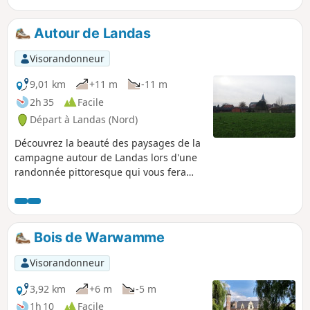
Jean et Lac des Espagnols.
Autour de Landas
Visorandonneur
9,01 km
+11 m
-11 m
2h 35
Facile
Départ à Landas (Nord)
Découvrez la beauté des paysages de la
campagne autour de Landas lors d'une
randonnée pittoresque qui vous fera
explorer les charmantes rues, voyettes
et chemins de cette charmante
bourgade de la Pévèle. Cette balade est
accessible à tous et vous permettra de
Bois de Warwamme
profiter d'un moment de détente en
pleine nature.
Visorandonneur
3,92 km
+6 m
-5 m
1h 10
Facile