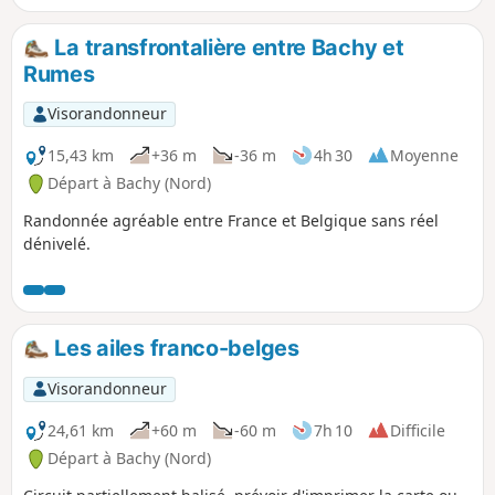
que les contrebandiers pouvaient utiliser pour contrecarrer
leur surveillance.
La transfrontalière entre Bachy et
Rumes
Visorandonneur
15,43 km
+36 m
-36 m
4h 30
Moyenne
Départ à Bachy (Nord)
Randonnée agréable entre France et Belgique sans réel
dénivelé.
Les ailes franco-belges
Visorandonneur
24,61 km
+60 m
-60 m
7h 10
Difficile
Départ à Bachy (Nord)