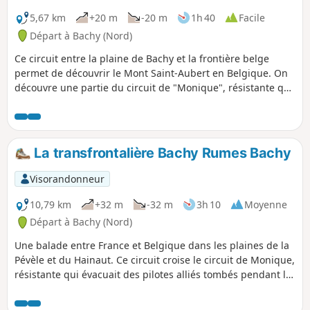
5,67 km
+20 m
-20 m
1h 40
Facile
Départ à Bachy (Nord)
Ce circuit entre la plaine de Bachy et la frontière belge
permet de découvrir le Mont Saint-Aubert en Belgique. On
découvre une partie du circuit de "Monique", résistante qui
faisait passer les aviateurs entre la France et la ville de
Rumegies en Belgique.
La transfrontalière Bachy Rumes Bachy
Visorandonneur
10,79 km
+32 m
-32 m
3h 10
Moyenne
Départ à Bachy (Nord)
Une balade entre France et Belgique dans les plaines de la
Pévèle et du Hainaut. Ce circuit croise le circuit de Monique,
résistante qui évacuait des pilotes alliés tombés pendant la
guerre. Il donne également une idée du travail des
douaniers qui surveillaient cette frontière et des astuces