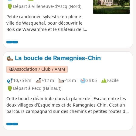
Départ à Villeneuve-d'Ascq (Nord)
Petite randonnée sylvestre en pleine
ville de Wasquehal, pour découvrir le
Bois de Warwamme et le Château de la
Fontaine.
La boucle de Ramegnies-Chin
Association / Club / AMM
10,75 km
+12 m
-13 m
3h 05
Facile
Départ à Pecq (Hainaut)
Cette boucle déambule dans la plaine de l'Escaut entre les
deux villages d'Esquelmes et de Ramegnies-Chin. C'est un
parcours campagnard sur des chemins et petites routes de
campagne. Attention à la traversée de la chaussée de
Tournai. Vous découvrirez la jolie église d'Esquelmes près
de l'Escaut bordée d'arbres et les nombreux calvaires et