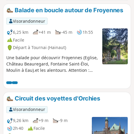
comporte plusieurs raccourcis si vous êtes avec des enfants
et ne connaissez pas encore leur capacités de promenade,
Balade en boucle autour de Froyennes
ou tout simplement si vous n'êtes pas certain de la météo !
Visorandonneur
6,25 km
+41 m
-45 m
1h 55
Facile
Départ à Tournai (Hainaut)
Une balade pour découvrir Froyennes (Eglise,
Château Beauregard, Fontaine Saint-Éloi,
Moulin à Eau).et les alentours. Attention :
passages boueux par temps humide !
Circuit des voyettes d'Orchies
Visorandonneur
9,26 km
+9 m
-9 m
2h 40
Facile