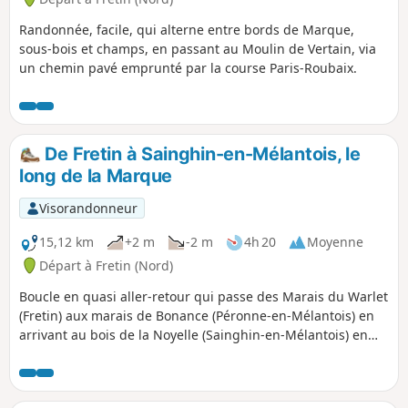
Randonnée, facile, qui alterne entre bords de Marque,
sous-bois et champs, en passant au Moulin de Vertain, via
un chemin pavé emprunté par la course Paris-Roubaix.
De Fretin à Sainghin-en-Mélantois, le
long de la Marque
Visorandonneur
15,12 km
+2 m
-2 m
4h 20
Moyenne
Départ à Fretin (Nord)
Boucle en quasi aller-retour qui passe des Marais du Warlet
(Fretin) aux marais de Bonance (Péronne-en-Mélantois) en
arrivant au bois de la Noyelle (Sainghin-en-Mélantois) en
longeant la Marque.On arpente des sentiers aménagés, des
routes très peu fréquentées, en sous-bois, le long de
marais. À la bonne saison, on peut y observer la faune et la