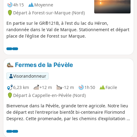
4h 15
Moyenne
Départ à Forest-sur-Marque (Nord)
En partie sur le GR®121B, à l'est du lac du Héron,
randonnée dans le Val de Marque. Stationnement et départ
place de l'église de Forest sur Marque.
Fermes de la Pévèle
Visorandonneur
6,23 km
+12 m
-12 m
1h 50
Facile
Départ à Cappelle-en-Pévèle (Nord)
Bienvenue dans la Pévèle, grande terre agricole. Notre lieu
de départ est l'entreprise bientôt bi-centenaire Florimond
Desprez. Cette promenade, par les chemins d'exploitation et
les petites routes, vous permet de découvrir de jolies
fermes et des espaces dégagés. Cette promenade facile