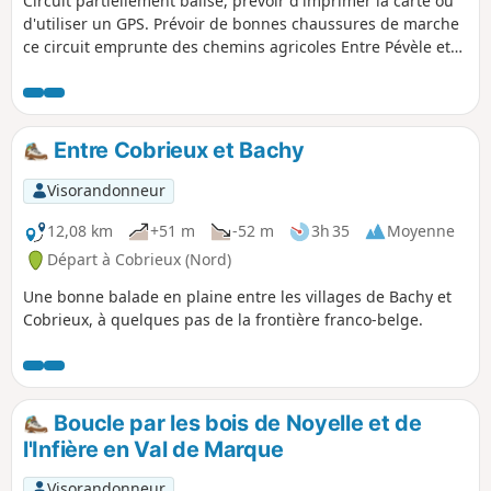
Circuit partiellement balisé, prévoir d'imprimer la carte ou
d'utiliser un GPS. Prévoir de bonnes chaussures de marche
ce circuit emprunte des chemins agricoles Entre Pévèle et
Belgique, une promenade en forme de papillon dans la
campagne belge du Hainaut puis dans les plaines du
Pévèle. Une bonne occasion de comprendre les jeux du chat
et de la souris que pouvaient se livrer douaniers et
Entre Cobrieux et Bachy
contrebandiers avant l'Union Européenne. L'occasion
d'admirer les saules têtards, les chapelles votives.
Visorandonneur
12,08 km
+51 m
-52 m
3h 35
Moyenne
Départ à Cobrieux (Nord)
Une bonne balade en plaine entre les villages de Bachy et
Cobrieux, à quelques pas de la frontière franco-belge.
Boucle par les bois de Noyelle et de
l'Infière en Val de Marque
Visorandonneur