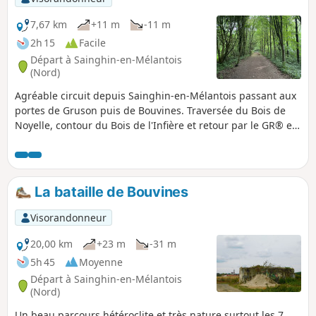
7,67 km
+11 m
-11 m
2h 15
Facile
Départ à Sainghin-en-Mélantois
(Nord)
Agréable circuit depuis Sainghin-en-Mélantois passant aux
portes de Gruson puis de Bouvines. Traversée du Bois de
Noyelle, contour du Bois de l'Infière et retour par le GR® en
Val de Marque.
La bataille de Bouvines
Visorandonneur
20,00 km
+23 m
-31 m
5h 45
Moyenne
Départ à Sainghin-en-Mélantois
(Nord)
Un beau parcours hétéroclite et très nature surtout les 7