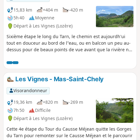
15,83 km
+404 m
-420 m
5h 40
Moyenne
Départ à Les Vignes (Lozère)
Sixième étape le long du Tarn, le chemin est aujourdh'ui
tout en douceur au bord de l"eau, ou en balcon un peu au-
dessus pour de beaux points de vue avant que la rivière ne
se gonfle de la Jonte et s'étale un peu avec la fin des gorges
au Rozier. L'arrivée de l'étape se fera en rive droite à
Mostuéjouls-la-Calquière.
Les Vignes - Mas-Saint-Chely
Visorandonneur
19,36 km
+820 m
-269 m
7h 50
Difficile
Départ à Les Vignes (Lozère)
Cette 4e étape du Tour du Causse Méjean quitte les Gorges
du Tarn pour remonter sur le Causse Méjean et le parcourir