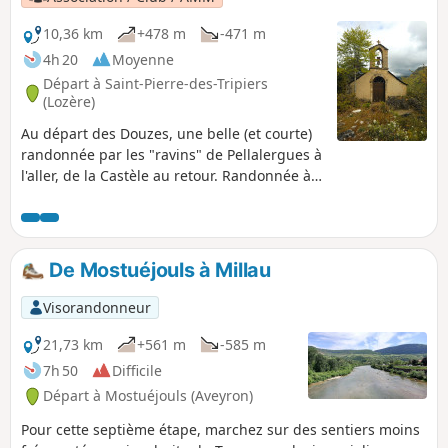
10,36 km
+478 m
-471 m
4h 20
Moyenne
Départ à Saint-Pierre-des-Tripiers
(Lozère)
Au départ des Douzes, une belle (et courte)
randonnée par les "ravins" de Pellalergues à
l'aller, de la Castèle au retour. Randonnée à
faire de préférence par temps sec (sol
glissant, surtout à la descente)
De Mostuéjouls à Millau
Visorandonneur
21,73 km
+561 m
-585 m
7h 50
Difficile
Départ à Mostuéjouls (Aveyron)
Pour cette septième étape, marchez sur des sentiers moins