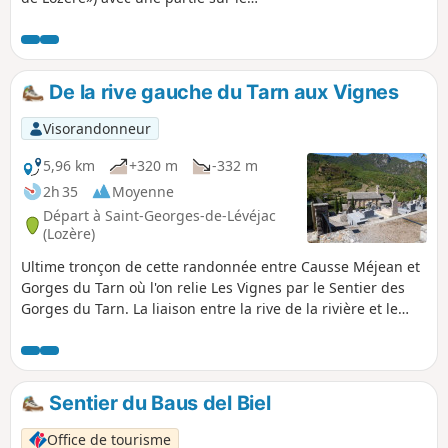
Causse Méjean. Départ et arrivée :
village de Vignes entre la Malène et le
Rozier Parcours réalisé par l'auteur en
septembre 2019
De la rive gauche du Tarn aux Vignes
Visorandonneur
5,96 km
+320 m
-332 m
2h 35
Moyenne
Départ à Saint-Georges-de-Lévéjac
(Lozère)
Ultime tronçon de cette randonnée entre Causse Méjean et
Gorges du Tarn où l'on relie Les Vignes par le Sentier des
Gorges du Tarn. La liaison entre la rive de la rivière et le
sentier a été aménagée par les bateliers sur un chemin très
difficile, droit dans la pente.
Sentier du Baus del Biel
Office de tourisme