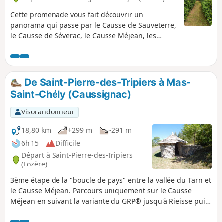
bâti traditionnel pittoresque très bien
conservé rend ce circuit particulièrement
Cette promenade vous fait découvrir un
attachant.
panorama qui passe par le Causse de Sauveterre,
le Causse de Séverac, le Causse Méjean, les
monts de l'Aubrac et jusqu’à l'Aigoual. Un petit
parking est disponible au coeur du village de
Soulages.
De Saint-Pierre-des-Tripiers à Mas-
Saint-Chély (Caussignac)
Visorandonneur
18,80 km
+299 m
-291 m
6h 15
Difficile
Départ à Saint-Pierre-des-Tripiers
(Lozère)
3ème étape de la "boucle de pays" entre la vallée du Tarn et
le Causse Méjean. Parcours uniquement sur le Causse
Méjean en suivant la variante du GRP® jusqu'à Rieisse puis
le tracé principal jusqu'à Caussignac, près du bourg de
Mas-Saint-Chély. Petit crochet au Roc des Houtous pour un