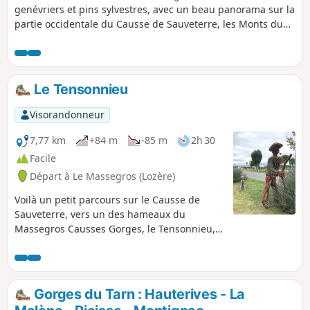
Hourtous et son panaroma exceptionnel,
genévriers et pins sylvestres, avec un beau panorama sur la
avec pourquoi pas, une halte au restaurant
partie occidentale du Causse de Sauveterre, les Monts du
du lieu, ouvert printemps et été.
Lévézou et les contreforts de l’Aubrac.
Le Tensonnieu
Visorandonneur
7,77 km
+84 m
-85 m
2h 30
Facile
Départ à Le Massegros (Lozère)
Voilà un petit parcours sur le Causse de
Sauveterre, vers un des hameaux du
Massegros Causses Gorges, le Tensonnieu,
qui dispose d'une ancienne lavogne en son
cœur. L'itinéraire s'appuie sur des tronçons
du GR® de Pays Tour du Causse de
Sauveterre, qui permet de prolonger la
Gorges du Tarn : Hauterives - La
découverte du Causse et d'approcher les