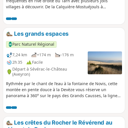
fréquentés en rive droite du Tarn avec plusieurs jolis
villages à découvrir. De la Calquière-Mostuéjouls à
l'imposant Château de Peyrelevade puis Compeyre, on
traverse le Tarn à Paulhe pour le côtoyer en rive gauche
jusqu'à Millau.
Les grands espaces
Parc Naturel Régional
7,24 km
+174 m
-176 m
2h 35
Facile
Départ à Sévérac-le-Château
(Aveyron)
Rythmée par le chant de l’eau à la fontaine de Novis, cette
montée en pente douce à la Devèze vous réserve un
panorama à 360° sur le pays des Grands Causses, la ligne
bleue des Cévennes et les monts languedociens Les
abreuvoirs de Novis, village de caractère, et la fontaine
voûtée d’Argeliès, où l’eau s’écoule comme s’est écoulé le
temps des lavandières, sont les deux pôles de cette
Les crêtes du Rocher le Révérend au
escapade familiale sur le causse de Sauveterre. Sur la crête