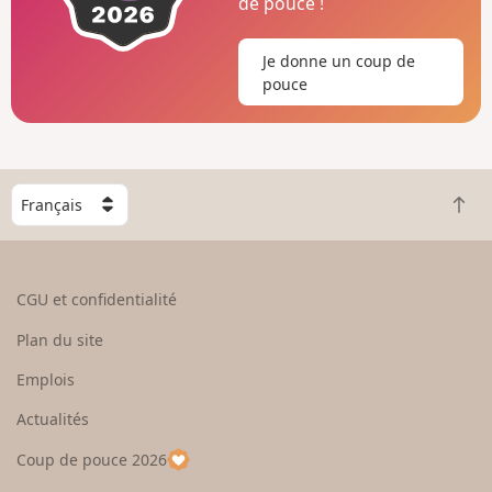
de pouce !
Je donne un coup de
pouce
C
R
h
e
o
t
i
o
s
CGU et confidentialité
u
i
r
s
Plan du site
e
s
n
e
Emplois
h
z
Actualités
a
u
u
n
Coup de pouce 2026
t
p