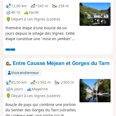
12,00 km
+245 m
-258 m
4h 10
Facile
Départ à Les Vignes (Lozère)
Première étape d'une boucle de six
jours depuis le village des Vignes. Cette
étape constitue une "mise en jambes"
jusqu'au Rozier.
Entre Causse Méjean et Gorges du Tarn
Visorandonneur
85,50 km
+2 502 m
-2 503 m
6 jours
Moyenne
Départ à Les Vignes (Lozère)
Boucle de pays qui combine une portion
du Sentier des Gorges du Tarn («Drailles
de Lozère») avec une partie sur le