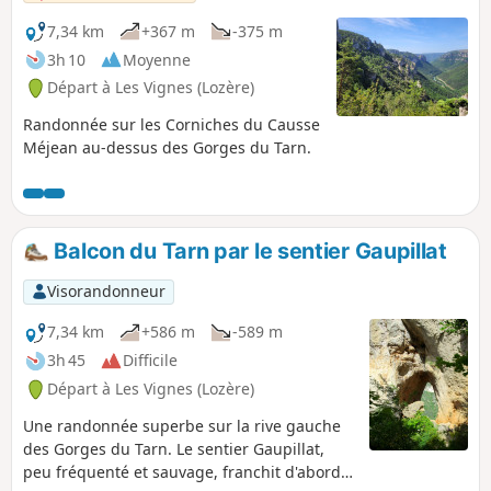
7,34 km
+367 m
-375 m
3h 10
Moyenne
Départ à Les Vignes (Lozère)
Randonnée sur les Corniches du Causse
Méjean au-dessus des Gorges du Tarn.
Balcon du Tarn par le sentier Gaupillat
Visorandonneur
7,34 km
+586 m
-589 m
3h 45
Difficile
Départ à Les Vignes (Lozère)
Une randonnée superbe sur la rive gauche
des Gorges du Tarn. Le sentier Gaupillat,
peu fréquenté et sauvage, franchit d'abord