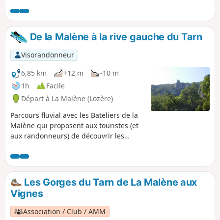
L'étape s'achève par une descente dans la vallée, pour les
nécessités de l'hébergement.
De la Malène à la rive gauche du Tarn
Visorandonneur
6,85 km
+12 m
-10 m
1h
Facile
Départ à La Malène (Lozère)
Parcours fluvial avec les Bateliers de la
Malène qui proposent aux touristes (et
aux randonneurs) de découvrir les
Gorges du Tarn d'en bas ! Pour les
randonneurs, dépose rive gauche de la
rivière pour rejoindre le Sentier des
Gorges du Tarn par un chemin
Les Gorges du Tarn de La Malène aux
aménagé mais avec une forte pente
Vignes
(description dans l'étape suivante). Il
s'agit d'un parcours sur l'eau (Tarn) . Les
Association / Club / AMM
avis des visorandonneurs n'en tiennent