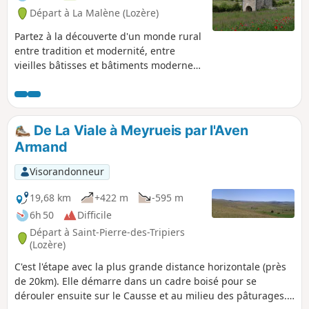
Départ à La Malène (Lozère)
Partez à la découverte d'un monde rural
entre tradition et modernité, entre
vieilles bâtisses et bâtiments modernes.
Un voyage d'hier à aujourd'hui sur ce
sentier entièrement situé sur le plateau.
De La Viale à Meyrueis par l'Aven
Armand
Visorandonneur
19,68 km
+422 m
-595 m
6h 50
Difficile
Départ à Saint-Pierre-des-Tripiers
(Lozère)
C'est l'étape avec la plus grande distance horizontale (près
de 20km). Elle démarre dans un cadre boisé pour se
dérouler ensuite sur le Causse et au milieu des pâturages.