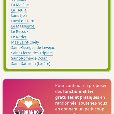
La Malène
La Tieule
Lanuéjols
Laval-du-Tarn
Le Massegros
Le Recoux
Le Rozier
Mas-Saint-Chély
Saint-Georges-de-Lévéjac
Saint-Pierre-des-Tripiers
Saint-Rome-de-Dolan
Saint-Saturnin (Lozère)
Pour continuer à proposer
des
fonctionnalités
gratuites et pratiques
en
randonnée, soutenez-nous
en donnant un petit coup