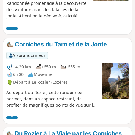
Randonnée promenade à la découverte
des vautours dans les falaises de la
Jonte. Attention le dénivelé, calculé
automatiquement par l'application est
erroné, il n'est que de 600 m environ.
Corniches du Tarn et de la Jonte
Visorandonneur
14,29 km
+659 m
-655 m
6h 00
Moyenne
Départ à Le Rozier (Lozère)
Au départ du Rozier, cette randonnée
permet, dans un espace restreint, de
profiter de magnifiques points de vue sur les
vallées du Tarn et de la Jonte à l'amorce de
leurs gorges respectives. Le passage à la
Grotte Saint-Pons puis à l'ermitage du même
nom ponctuent la progression côté Tarn. Au
Du Rozier à La Viale par les Corniches