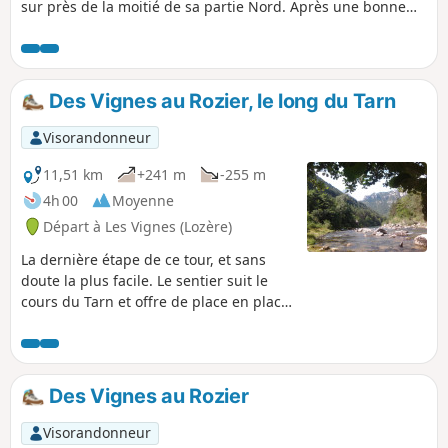
sur près de la moitié de sa partie Nord. Après une bonne
montée jusqu'au hameau de la Caxe, le randonneur
chemine d'abord par parties boisées et champs avant
d'atteindre après Montignac des étendues plus dépouillées.
Un détour par le Roc des Hourtous avec sa vue imprenable
Des Vignes au Rozier, le long du Tarn
sur les Gorges du Tarn et les vautours est un des clous de
l'étape.
Visorandonneur
11,51 km
+241 m
-255 m
4h 00
Moyenne
Départ à Les Vignes (Lozère)
La dernière étape de ce tour, et sans
doute la plus facile. Le sentier suit le
cours du Tarn et offre de place en place
de beaux points de vue sur la rivière.
Des Vignes au Rozier
Visorandonneur