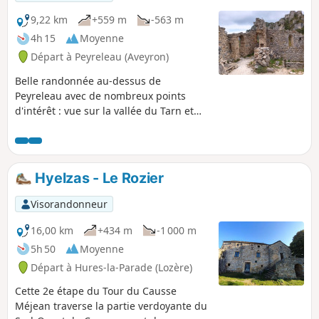
9,22 km
+559 m
-563 m
4h 15
Moyenne
Départ à Peyreleau (Aveyron)
Belle randonnée au-dessus de
Peyreleau avec de nombreux points
d'intérêt : vue sur la vallée du Tarn et
les gorges de la Jonte, vol de vautours et
d'aigles, ruines de l'Ermitage Saint-
Michel et baignade dans la Jonte au
retour. Le plus gros de l'effort est sur la
Hyelzas - Le Rozier
première partie pour atteindre le point
de vue.
Visorandonneur
16,00 km
+434 m
-1 000 m
5h 50
Moyenne
Départ à Hures-la-Parade (Lozère)
Cette 2e étape du Tour du Causse
Méjean traverse la partie verdoyante du