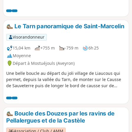
modifiée le 17/05/2023. Voir
informations pratiques. Note de l'auteur
juillet 2023 : J'ai refait ce parcours
(juillet 2023) et l'ai trouvé tout
Le Tarn panoramique de Saint-Marcelin
chamboulé par le passage récent d'un
incendie dans toute la partie haute du
Visorandonneur
trajet. Un sentier bien tracé a été balisé
en jaune depuis cet évènement. Il
15,04 km
+755 m
-759 m
6h 25
s'écarte un peu par endroits de
Moyenne
l'itinéraire initial mais est facile à suivre.
Départ à Mostuéjouls (Aveyron)
Une belle boucle au départ du joli village de Liaucous qui
permet, depuis la vallée du Tarn, de monter sur le Causse
de Sauveterre puis de longer le bord de causse sur de
longues portions, assurant de très beaux points de vue. Le
sentier du retour permet de découvrir deux anciens villages
troglodytiques.Application Visorando conseillée
Boucle des Douzes par les ravins de
Pellalergues et de la Castèle
Association / Club / AMM