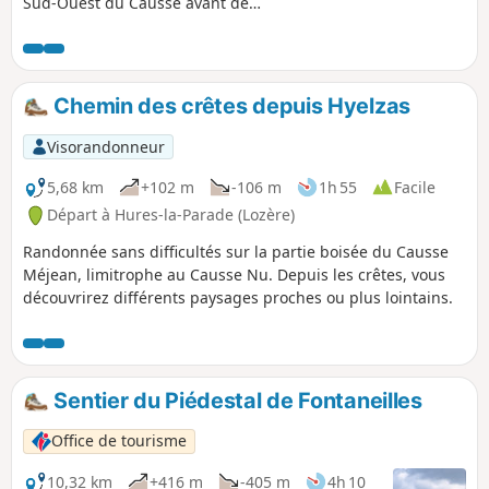
Sud-Ouest du Causse avant de
descendre au Rozier, à la confluence du
Tarn et de la Jonte. En chemin, la belle
église de Saint-Pierre-des-Tripiers, le
village gallo-romain des Résiniers, le
Chemin des crêtes depuis Hyelzas
Rocher de Capluc. Le tracé décrit ne
passe pas par les célèbres Vases de
Visorandonneur
Chine et de Sèvres au-dessus des
Gorges de la Jonte, cette partie plus
5,68 km
+102 m
-106 m
1h 55
Facile
technique et plus connue pourra être
Départ à Hures-la-Parade (Lozère)
facilement trouvée sur d'autres fiches
Randonnée sans difficultés sur la partie boisée du Causse
Visorando pour ceux qui veulent
Méjean, limitrophe au Causse Nu. Depuis les crêtes, vous
absolument les voir.
découvrirez différents paysages proches ou plus lointains.
Sentier du Piédestal de Fontaneilles
Office de tourisme
10,32 km
+416 m
-405 m
4h 10