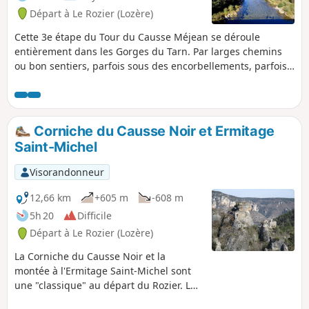
Départ à Le Rozier (Lozère)
Cette 3e étape du Tour du Causse Méjean se déroule
entièrement dans les Gorges du Tarn. Par larges chemins
ou bon sentiers, parfois sous des encorbellements, parfois
en bord du Tarn, cette étape facile et ombragée permet de
découvrir très agréablement cette partie des gorges.
Corniche du Causse Noir et Ermitage
Saint-Michel
Visorandonneur
12,66 km
+605 m
-608 m
5h 20
Difficile
Départ à Le Rozier (Lozère)
La Corniche du Causse Noir et la
montée à l'Ermitage Saint-Michel sont
une "classique" au départ du Rozier. Le
sentier qui y conduit ménage, tout du