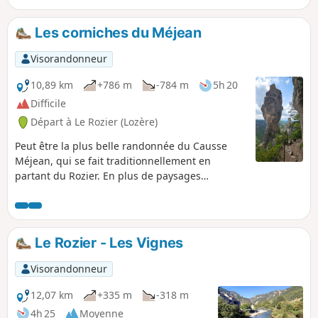
Les corniches du Méjean
Visorandonneur
10,89 km
+786 m
-784 m
5h 20
Difficile
Départ à Le Rozier (Lozère)
Peut être la plus belle randonnée du Causse
Méjean, qui se fait traditionnellement en
partant du Rozier. En plus de paysages
époustouflants, les vautours tournent au-dessus
de nous et même au-dessous de nous dans les
falaises!
Le Rozier - Les Vignes
Visorandonneur
12,07 km
+335 m
-318 m
4h 25
Moyenne