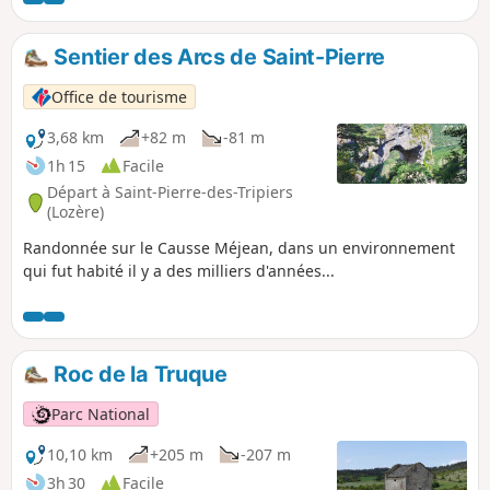
panorama exceptionnel sur les gorges
Sentier des Arcs de Saint-Pierre
Office de tourisme
3,68 km
+82 m
-81 m
1h 15
Facile
Départ à Saint-Pierre-des-Tripiers
(Lozère)
Randonnée sur le Causse Méjean, dans un environnement
qui fut habité il y a des milliers d'années...
Roc de la Truque
Parc National
10,10 km
+205 m
-207 m
3h 30
Facile