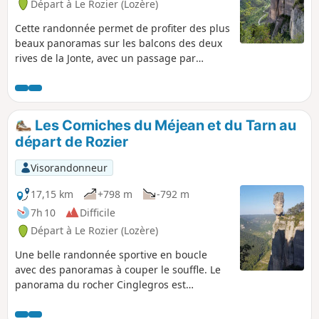
Départ à Le Rozier (Lozère)
Cette randonnée permet de profiter des plus
beaux panoramas sur les balcons des deux
rives de la Jonte, avec un passage par
l’intérieur du Causse Méjean et les Arcs de
Saint-Pierre. Une alternative aux itinéraires
balisés qui restent chacun sur une seule
rive, le tout en une boucle qui peut se faire
Les Corniches du Méjean et du Tarn au
en une grosse journée !
départ de Rozier
Visorandonneur
17,15 km
+798 m
-792 m
7h 10
Difficile
Départ à Le Rozier (Lozère)
Une belle randonnée sportive en boucle
avec des panoramas à couper le souffle. Le
panorama du rocher Cinglegros est
fantastique, mais l'accès est réservé aux
personnes ne souffrant pas du vertige.