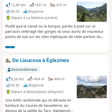
pas compte !
12,85 km
+437 m
-475 m
4h 55
Moyenne
Départ à La Malène (Lozère)
Plutôt que le canoë ou la barque, partez à pied sur ce
parcours ombragé des gorges où vous aurez de nouveaux
points de vue sur les sites mythiques de cette portion du
cours du Tarn : ruines du Planiol, les Détroits, le hameau de
La Croze, les Baumes Basses ou la passerelle du 107 ! La
randonnée s'achève après le Pas de Soucy au beau village
des Vignes.Une petite partie du parcours vers la fin est
De Liaucous à Églazines
commune avec le GRP® "Tour du Méjan".
Visorandonneur
8,26 km
+404 m
-404 m
3h 30
Moyenne
Départ à Mostuéjouls (Aveyron)
Une belle randonnée qui se déroule en
bordure du Causse de Sauveterre, au-
dessus de la vallée du Tarn. Randonnée