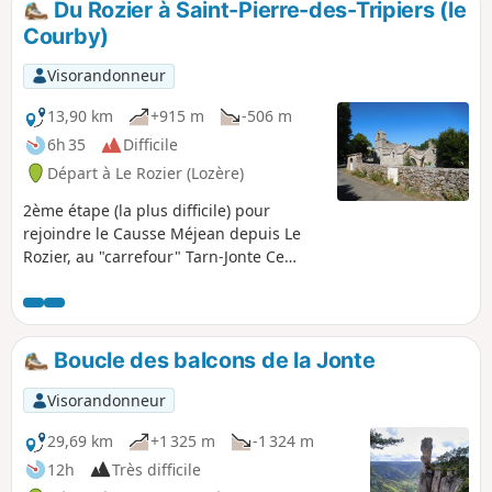
Du Rozier à Saint-Pierre-des-Tripiers (le
Courby)
Visorandonneur
13,90 km
+915 m
-506 m
6h 35
Difficile
Départ à Le Rozier (Lozère)
2ème étape (la plus difficile) pour
rejoindre le Causse Méjean depuis Le
Rozier, au "carrefour" Tarn-Jonte Ce
descriptif reprend, avec son
autorisation, celui de Netra : Du Rozier à
La Viale par les Corniches de la Jonte..
Suite au choix d'un hébergement
Boucle des balcons de la Jonte
différent, l'itinéraire a été modifié à
partir des Arcs de Saint-Pierre (10).
Visorandonneur
29,69 km
+1 325 m
-1 324 m
12h
Très difficile