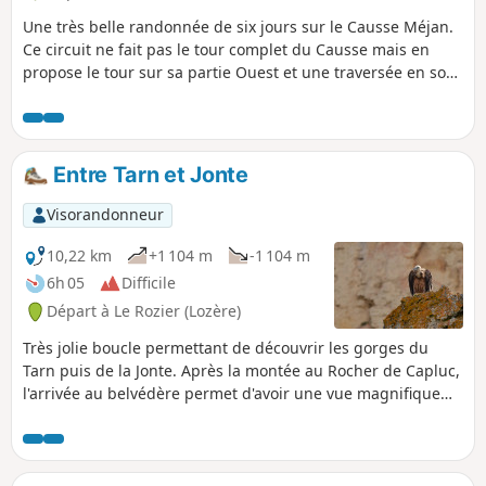
Une très belle randonnée de six jours sur le Causse Méjan.
Ce circuit ne fait pas le tour complet du Causse mais en
propose le tour sur sa partie Ouest et une traversée en son
milieu. Le long du parcours, on bénéficie de grands
espaces, et de superbes vues sur les Gorges de la Jonte et
les Gorges du Tarn. On croise peu de monde sur cette
randonnée mais les rencontres avec les éleveurs sont
Entre Tarn et Jonte
chaleureuses.
Visorandonneur
10,22 km
+1 104 m
-1 104 m
6h 05
Difficile
Départ à Le Rozier (Lozère)
Très jolie boucle permettant de découvrir les gorges du
Tarn puis de la Jonte. Après la montée au Rocher de Capluc,
l'arrivée au belvédère permet d'avoir une vue magnifique
sur les gorges du Tarn et le Rozier. Le parcours est un peu
"sportif" mais les vues sont sublimes. Le dénivelé est plutôt
de 650 m et la distance de 12 km.