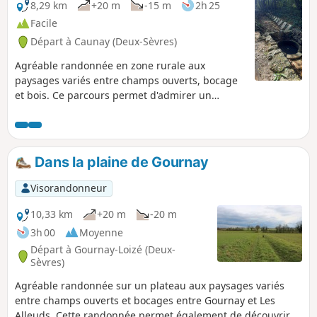
8,29 km
+20 m
-15 m
2h 25
Facile
Départ à Caunay (Deux-Sèvres)
Agréable randonnée en zone rurale aux
paysages variés entre champs ouverts, bocage
et bois. Ce parcours permet d'admirer un
patrimoine bâti et naturel, en particulier la
fontaine Fontadam, aux vertus prétendues
miraculeuses, et l'église de Caunay.
Dans la plaine de Gournay
Visorandonneur
10,33 km
+20 m
-20 m
3h 00
Moyenne
Départ à Gournay-Loizé (Deux-
Sèvres)
Agréable randonnée sur un plateau aux paysages variés
entre champs ouverts et bocages entre Gournay et Les
Alleuds. Cette randonnée permet également de découvrir