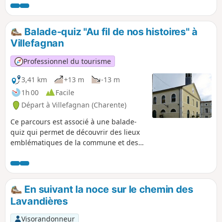
remarquable (altitude 186 m) de 9 km de long et de 1 km de
large, au relief boisé et aux terres d'argiles rouges
(fabrication de tuiles, bois de châtaigniers).
Balade-quiz "Au fil de nos histoires" à
Villefagnan
Professionnel du tourisme
3,41 km
+13 m
-13 m
1h 00
Facile
Départ à Villefagnan (Charente)
Ce parcours est associé à une balade-
quiz qui permet de découvrir des lieux
emblématiques de la commune et des
informations sur son histoire et son
patrimoine, de façon ludique. Trouvez
l'affiche Au fil de nos histoires à la
mairie, et scannez le QR Code pour
En suivant la noce sur le chemin des
démarrer le jeu (gratuit, pas
Lavandières
d'inscription ni d'application à
télécharger). Vous pouvez choisir le
Visorandonneur