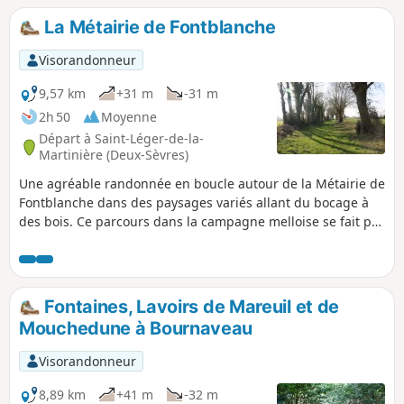
rivière la Légère.
La Métairie de Fontblanche
Visorandonneur
9,57 km
+31 m
-31 m
2h 50
Moyenne
Départ à Saint-Léger-de-la-
Martinière (Deux-Sèvres)
Une agréable randonnée en boucle autour de la Métairie de
Fontblanche dans des paysages variés allant du bocage à
des bois. Ce parcours dans la campagne melloise se fait par
de bons chemins souvent ombragés. Le calme de la zone
peut même permettre d'y voir des chevreuils ou des lièvres.
Fontaines, Lavoirs de Mareuil et de
Mouchedune à Bournaveau
Visorandonneur
8,89 km
+41 m
-32 m