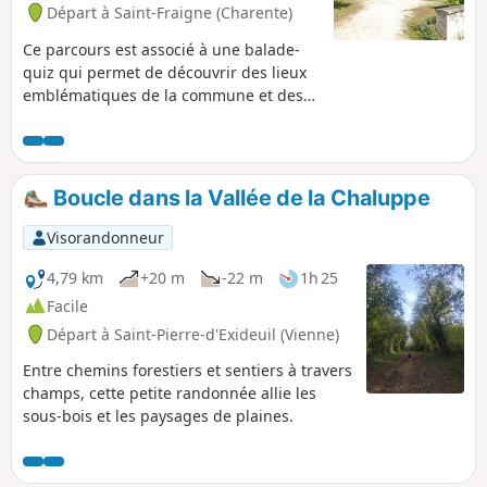
Départ à Saint-Fraigne (Charente)
Ce parcours est associé à une balade-
quiz qui permet de découvrir des lieux
emblématiques de la commune et des
informations sur son histoire et son
patrimoine, de façon ludique.Trouvez
l'affiche Au fil de nos histoires à la
mairie, et scannez le QR Code pour
Boucle dans la Vallée de la Chaluppe
démarrer le jeu (gratuit, pas
d'inscription ni d'application à
Visorandonneur
télécharger). Vous pouvez choisir le
parcours "adulte" ou le parcours "adulte
4,79 km
+20 m
-22 m
1h 25
+ enfant" (avec en plus des questions à
Facile
destination des enfants de 6 à 11 ans).
Départ à Saint-Pierre-d'Exideuil (Vienne)
La description ci-dessous fait
uniquement référence au parcours
Entre chemins forestiers et sentiers à travers
"adulte".
champs, cette petite randonnée allie les
sous-bois et les paysages de plaines.