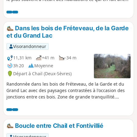
balade très agréable.
Dans les bois de Fréteveau, de la Garde
et du Grand Lac
Visorandonneur
11,31 km
+41 m
-34 m
3h 20
Moyenne
Départ à Chail (Deux-Sèvres)
Randonnée dans les bois de Fréteveau, de la Garde et du
Grand Lac avec des paysages contrastées à l'occasion des
jonctions entre ces bois. Zone de grande tranquillité.
Certains passages se font sur de petites routes peu
fréquentées.
Boucle entre Chail et Fontivillié
Visorandonneur