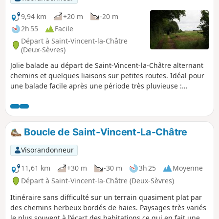
9,94 km
+20 m
-20 m
2h 55
Facile
Départ à Saint-Vincent-la-Châtre
(Deux-Sèvres)
Jolie balade au départ de Saint-Vincent-la-Châtre alternant
chemins et quelques liaisons sur petites routes. Idéal pour
une balade facile après une période très pluvieuse :
l'itinéraire est une variante d'une autre boucle évitant les
parties trop humides. Beaux paysages variés tout au long
du parcours. Boucle réalisable par tous temps.
Boucle de Saint-Vincent-La-Châtre
Visorandonneur
11,61 km
+30 m
-30 m
3h 25
Moyenne
Départ à Saint-Vincent-la-Châtre (Deux-Sèvres)
Itinéraire sans difficulté sur un terrain quasiment plat par
des chemins herbeux bordés de haies. Paysages très variés
le plus souvent à l'écart des habitations ce qui en fait une