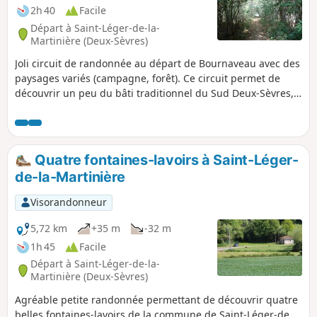
2h 40
Facile
Départ à Saint-Léger-de-la-
Martinière (Deux-Sèvres)
Joli circuit de randonnée au départ de Bournaveau avec des
paysages variés (campagne, forêt). Ce circuit permet de
découvrir un peu du bâti traditionnel du Sud Deux-Sèvres,
notamment à la Baudrière (puits, four à pain) et deux
anciens lavoirs aux fontaines de Mareuil et de
Mouchedune.
Quatre fontaines-lavoirs à Saint-Léger-
de-la-Martinière
Visorandonneur
5,72 km
+35 m
-32 m
1h 45
Facile
Départ à Saint-Léger-de-la-
Martinière (Deux-Sèvres)
Agréable petite randonnée permettant de découvrir quatre
belles fontaines-lavoirs de la commune de Saint-Léger-de