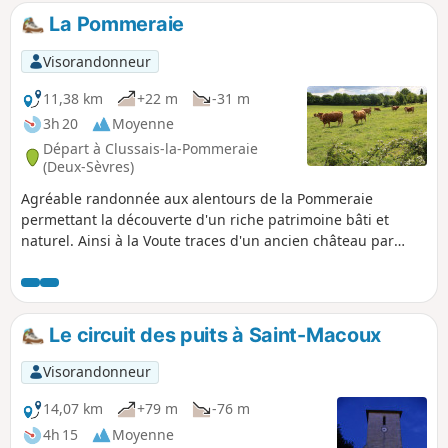
information, le mot «alleu» nous vient du Xe siècle et
La Pommeraie
désigne une terre sans seigneur.
Visorandonneur
11,38 km
+22 m
-31 m
3h 20
Moyenne
Départ à Clussais-la-Pommeraie
(Deux-Sèvres)
Agréable randonnée aux alentours de la Pommeraie
permettant la découverte d'un riche patrimoine bâti et
naturel. Ainsi à la Voute traces d'un ancien château par
exemple. De beaux paysages dans cette campagne où les
cultures se partagent avec de petits bois aux Sources de la
Bouleure.
Le circuit des puits à Saint-Macoux
Visorandonneur
14,07 km
+79 m
-76 m
4h 15
Moyenne