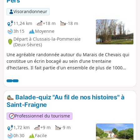
Pers
Visorandonneur
11,24 km
+18 m
-18 m
3h 15
Moyenne
Départ à Clussais-la-Pommeraie
(Deux-Sèvres)
Une agréable randonnée autour du Marais de Chevais qui
constitue un écrin bocagé au sein d’une trentaine
d’hectares. Il fait partie d'un ensemble de plus de 1000
hectares au sol argileux et localement tourbeux accueillant
plusieurs espèces de landes et de prairies humides. En tant
que zone humide il joue un rôle important pour le maintien
de la biodiversité. Des fontaines-lavoirs remarquables
Balade-quiz "Au fil de nos histoires" à
émaillent ce parcours ainsi que la Lanterne des Morts de
Saint-Fraigne
Pers et ses tombeaux mérovingiens.
Professionnel du tourisme
1,72 km
+9 m
-9 m
0h 30
Facile