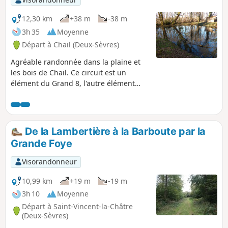
12,30 km
+38 m
-38 m
3h 35
Moyenne
Départ à Chail (Deux-Sèvres)
Agréable randonnée dans la plaine et
les bois de Chail. Ce circuit est un
élément du Grand 8, l'autre élément
étant situé sur l'ancienne commune de
Sompt.
De la Lambertière à la Barboute par la
Grande Foye
Visorandonneur
10,99 km
+19 m
-19 m
3h 10
Moyenne
Départ à Saint-Vincent-la-Châtre
(Deux-Sèvres)