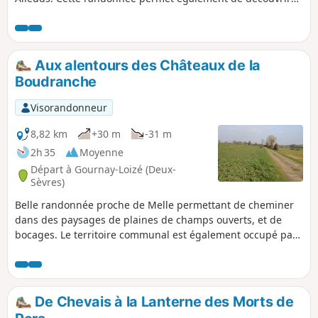
partiellement un parc éolien et ses grands ventilateurs
industriels.
Aux alentours des Châteaux de la
Boudranche
Visorandonneur
8,82 km
+30 m
-31 m
2h 35
Moyenne
Départ à Gournay-Loizé (Deux-
Sèvres)
Belle randonnée proche de Melle permettant de cheminer
dans des paysages de plaines de champs ouverts, et de
bocages. Le territoire communal est également occupé par
10% de forêts. Au cours de cette randonnée de belles vues
sur deux châteaux : châteaux des Touches et de la
Chevrelière.
De Chevais à la Lanterne des Morts de