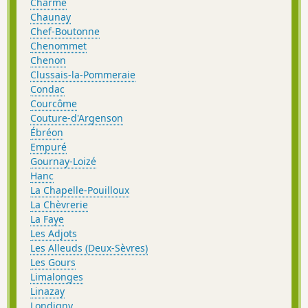
Charmé
Chaunay
Chef-Boutonne
Chenommet
Chenon
Clussais-la-Pommeraie
Condac
Courcôme
Couture-d'Argenson
Ébréon
Empuré
Gournay-Loizé
Hanc
La Chapelle-Pouilloux
La Chèvrerie
La Faye
Les Adjots
Les Alleuds (Deux-Sèvres)
Les Gours
Limalonges
Linazay
Londigny