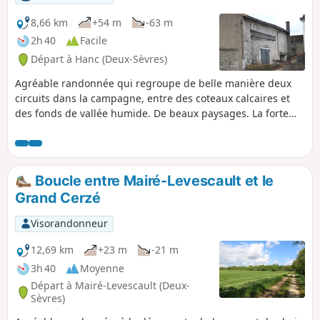
parcours "adulte" ou le parcours "adulte
+ enfant" (avec en plus des questions à
8,66 km
+54 m
-63 m
destination des enfants de 6 à 11 ans).
2h 40
Facile
La description ci-dessous fait
Départ à Hanc (Deux-Sèvres)
uniquement référence au parcours
"adulte".
Agréable randonnée qui regroupe de belle manière deux
circuits dans la campagne, entre des coteaux calcaires et
des fonds de vallée humide. De beaux paysages. La forte
présence de la pierre calcaire dans la construction des
maisons, des granges et des murets singularise ces deux
villages et en fait tout leur charme.
Boucle entre Mairé-Levescault et le
Grand Cerzé
Visorandonneur
12,69 km
+23 m
-21 m
3h 40
Moyenne
Départ à Mairé-Levescault (Deux-
Sèvres)