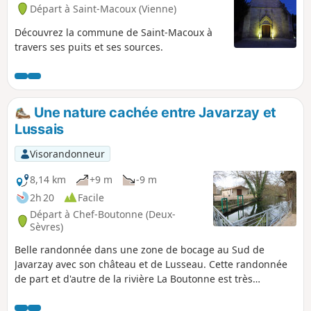
Départ à Saint-Macoux (Vienne)
Découvrez la commune de Saint-Macoux à
travers ses puits et ses sources.
Une nature cachée entre Javarzay et
Lussais
Visorandonneur
8,14 km
+9 m
-9 m
2h 20
Facile
Départ à Chef-Boutonne (Deux-
Sèvres)
Belle randonnée dans une zone de bocage au Sud de
Javarzay avec son château et de Lusseau. Cette randonnée
de part et d'autre de la rivière La Boutonne est très
agréable et permet un belle incursion dans la campagne à
la porte même de Chef-Boutonne, petite ville qui mérite