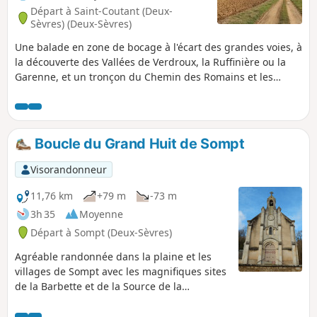
Départ à Saint-Coutant (Deux-
Sèvres) (Deux-Sèvres)
Une balade en zone de bocage à l'écart des grandes voies, à
la découverte des Vallées de Verdroux, la Ruffinière ou la
Garenne, et un tronçon du Chemin des Romains et les
Vallées de Crolour. Au cours de ce parcours très rural, un
bel aperçu du bâti traditionnel.
Boucle du Grand Huit de Sompt
Visorandonneur
11,76 km
+79 m
-73 m
3h 35
Moyenne
Départ à Sompt (Deux-Sèvres)
Agréable randonnée dans la plaine et les
villages de Sompt avec les magnifiques sites
de la Barbette et de la Source de la
Sompteuse. Ce circuit est un élément du
Grand Huit, l'autre élément étant situé sur