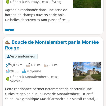
Départ à Pioussay (Deux-Sèvres)
Agréable randonnée dans une zone de
bocage de champs ouverts et de bois.
De belles découvertes tant paysagères
que du patrimoine poitevin avec, entre
autres, le magnifique château de Jouhé
et l'église de Pioussay avec ses fresques
murales. Dans les villages traversés, de
Boucle de Montalembert par la Montée
belles demeures traditionnelles
Rouge
restaurées ou en cours de restauration.
Visorandonneur
9,07 km
+86 m
-87 m
2h 50
Moyenne
Départ à Montalembert (Deux-
Sèvres)
Cette randonnée permet notamment de découvrir une
curiosité géologique le Horst de Montalembert. Orienté
selon l'axe granitique Massif armoricain / Massif central,
soit Nord-Ouest / Sud-Est, il constitue une butte