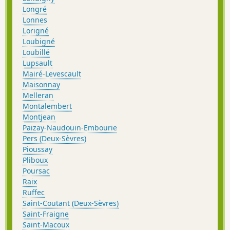
Longré
Lonnes
Lorigné
Loubigné
Loubillé
Lupsault
Mairé-Levescault
Maisonnay
Melleran
Montalembert
Montjean
Paizay-Naudouin-Embourie
Pers (Deux-Sèvres)
Pioussay
Pliboux
Poursac
Raix
Ruffec
Saint-Coutant (Deux-Sèvres)
Saint-Fraigne
Saint-Macoux