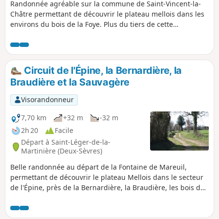
Randonnée agréable sur la commune de Saint-Vincent-la-
Châtre permettant de découvrir le plateau mellois dans les
environs du bois de la Foye. Plus du tiers de cette
randonnée se déroule dans le bois de la Foye.
Circuit de l'Épine, la Bernardière, la
Braudière et la Sauvagère
Visorandonneur
7,70 km
+32 m
-32 m
2h 20
Facile
Départ à Saint-Léger-de-la-
Martinière (Deux-Sèvres)
Belle randonnée au départ de la Fontaine de Mareuil,
permettant de découvrir le plateau Mellois dans le secteur
de l'Épine, près de la Bernardière, la Braudière, les bois de
la Garde et la Sauvagère. La Fontaine - lavoir de la Fontaine
de Mareuil est un des nombreux lavoirs bien restauré du
plateau mellois. Le ruisseau qui l'alimente se jette dans la