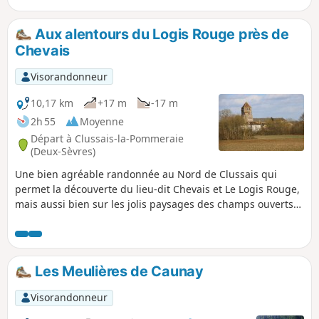
également un détour.
Aux alentours du Logis Rouge près de
Chevais
Visorandonneur
10,17 km
+17 m
-17 m
2h 55
Moyenne
Départ à Clussais-la-Pommeraie
(Deux-Sèvres)
Une bien agréable randonnée au Nord de Clussais qui
permet la découverte du lieu-dit Chevais et Le Logis Rouge,
mais aussi bien sur les jolis paysages des champs ouverts
et du bocage de cette zone du plateau mellois. Un circuit à
la découverte du patrimoine bâti et naturel aux sources du
Bignon, zone à la riche biodiversité et de régénération de
celle-ci..
Les Meulières de Caunay
Visorandonneur