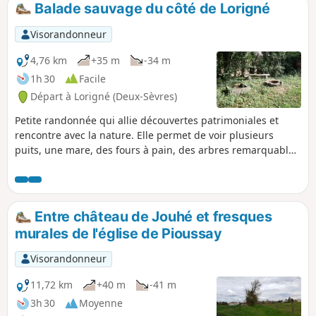
Balade sauvage du côté de Lorigné
p
Visorandonneur
4,76 km
+35 m
-34 m
1h 30
Facile
Départ à Lorigné (Deux-Sèvres)
Petite randonnée qui allie découvertes patrimoniales et
rencontre avec la nature. Elle permet de voir plusieurs
puits, une mare, des fours à pain, des arbres remarquables
et un beau point de vue.
Entre château de Jouhé et fresques
murales de l'église de Pioussay
Visorandonneur
11,72 km
+40 m
-41 m
3h 30
Moyenne