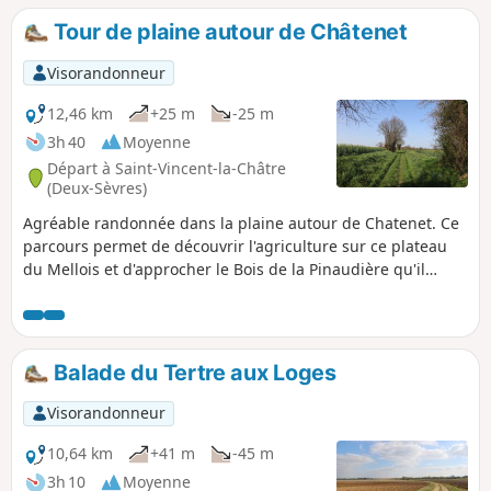
Tour de plaine autour de Châtenet
Visorandonneur
12,46 km
+25 m
-25 m
3h 40
Moyenne
Départ à Saint-Vincent-la-Châtre
(Deux-Sèvres)
Agréable randonnée dans la plaine autour de Chatenet. Ce
parcours permet de découvrir l'agriculture sur ce plateau
du Mellois et d'approcher le Bois de la Pinaudière qu'il
longe à deux reprises. Quelques beaux exemples de bâti
traditionnel sont également visibles.
Balade du Tertre aux Loges
Visorandonneur
10,64 km
+41 m
-45 m
3h 10
Moyenne