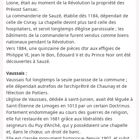
Losne, était au moment de la Révolution la propriété des
Prévost Sansac.
La commanderie de Sauzé, établie dès 1184, dépendait de
celle de Civray. La chapelle devint plus tard celle des
hospitaliers, et servit longtemps d’église paroissiale ; les
bâtiments de la commanderie furent vendus comme biens
nationaux pendant la Révolution.
Vers 1884, une quinzaine de pièces d’or aux effigies de
Philippe VI, Jean le Bon, Édouard V et du Prince Noir ont été
découvertes à Sauzé.
Vaussais :
Vaussais fut longtemps la seule paroisse de la commune ;
elle dépendait autrefois de l’archiprêtré de Chaunay et de
l’élection de Poitiers.
L’église de Vaussais, dédiée à saint-Junien, avait été léguée à
Saint-Étienne de Limoges en 1013 par un certain Doctrinus.
Fortement endommagée au cours des guerres de religion,
elle fut restaurée en 1681 grâce aux libéralités des
seigneurs du Puy d’Anché, qui y possédaient une chapelle
et, dans le chœur, un droit de banc.
Elle est classée monument historique depuis 1907, et subit