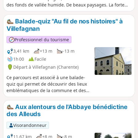
des fonds de vallée humide. De beaux paysages. La forte
présence de la pierre calcaire dans la construction des
maisons, des granges et des murets singularise ces deux
Balade-quiz "Au fil de nos histoires" à
villages et en fait tout leur charme.
Villefagnan
Professionnel du tourisme
3,41 km
+13 m
-13 m
1h 00
Facile
Départ à Villefagnan (Charente)
Ce parcours est associé à une balade-
quiz qui permet de découvrir des lieux
emblématiques de la commune et des
informations sur son histoire et son
patrimoine, de façon ludique. Trouvez
Aux alentours de l'Abbaye bénédictine
l'affiche Au fil de nos histoires à la
des Alleuds
mairie, et scannez le QR Code pour
démarrer le jeu (gratuit, pas
Visorandonneur
d'inscription ni d'application à
télécharger). Vous pouvez choisir le
11,67 km
+8 m
-8 m