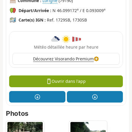
Commune :
Lorigné
(79190)
Départ/Arrivée :
N 46.099172° / E 0.093009°
Carte(s) IGN :
Ref. 1729SB, 1730SB
Météo détaillée heure par heure
Découvrez Visorando Premium
Ouvrir dans l'app
Photos