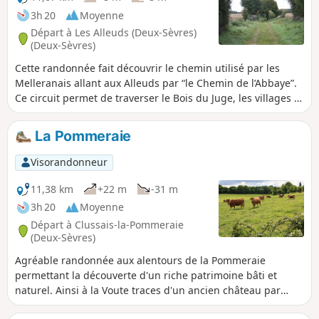
parcours "adulte" ou le parcours "adulte
3h 20
Moyenne
+ enfant" (avec en plus des questions à
Départ à Les Alleuds (Deux-Sèvres)
destination des enfants de 6 à 11 ans).
(Deux-Sèvres)
La description ci-dessous fait
Cette randonnée fait découvrir le chemin utilisé par les
uniquement référence au parcours
Melleranais allant aux Alleuds par “le Chemin de l’Abbaye”.
"adulte".
Ce circuit permet de traverser le Bois du Juge, les villages et
leur bâti en pierre calcaire caractéristique du Pays Mellois
mais aussi de découvrir un riche patrimoine arboré :
La Pommeraie
tilleuls, châtaigniers, chênes et noyers notamment. Pour
information, le mot «alleu» nous vient du Xe siècle et
Visorandonneur
désigne une terre sans seigneur.
11,38 km
+22 m
-31 m
3h 20
Moyenne
Départ à Clussais-la-Pommeraie
(Deux-Sèvres)
Agréable randonnée aux alentours de la Pommeraie
permettant la découverte d'un riche patrimoine bâti et
naturel. Ainsi à la Voute traces d'un ancien château par
exemple. De beaux paysages dans cette campagne où les