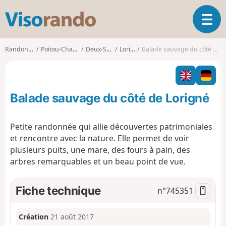
V
O
i
u
s
v
o
Randonnées
Poitou-Charentes
Deux-Sèvres
Lorigné
Balade sauvage du côté de Lorigné
r
r
i
a
r
n
l
d
Balade sauvage du côté de Lorigné
a
o
n
a
Petite randonnée qui allie découvertes patrimoniales
v
et rencontre avec la nature. Elle permet de voir
i
plusieurs puits, une mare, des fours à pain, des
g
arbres remarquables et un beau point de vue.
a
t
i
Fiche technique
n°
745351
o
n
Création
21 août 2017