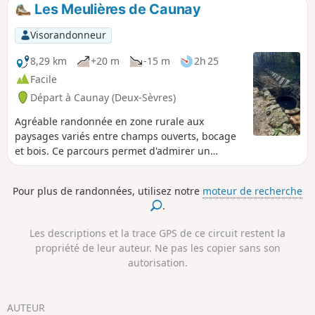
cultures se partagent avec de petits bois aux Sources de la
Les Meulières de Caunay
Bouleure.
Visorandonneur
8,29 km
+20 m
-15 m
2h 25
Facile
Départ à Caunay (Deux-Sèvres)
Agréable randonnée en zone rurale aux
paysages variés entre champs ouverts, bocage
et bois. Ce parcours permet d'admirer un
patrimoine bâti et naturel, en particulier la
fontaine Fontadam, aux vertus prétendues
Pour plus de randonnées, utilisez notre
moteur de recherche
miraculeuses, et l'église de Caunay.
.
Les descriptions et la trace GPS de ce circuit restent la
propriété de leur auteur. Ne pas les copier sans son
autorisation.
AUTEUR