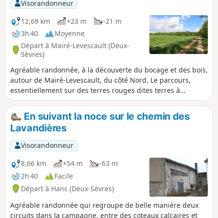
Visorandonneur
12,69 km
+23 m
-21 m
3h 40
Moyenne
Départ à Mairé-Levescault (Deux-
Sèvres)
Agréable randonnée, à la découverte du bocage et des bois,
autour de Mairé-Levescault, du côté Nord. Le parcours,
essentiellement sur des terres rouges dites terres à
châtaignier, offre de beaux paysages, et permet d'admirer
un riche patrimoine, tant naturel que bâti. Dès le début du
En suivant la noce sur le chemin des
circuit, le randonneur peut voir le pigeonnier, un four à
Lavandières
pain, l'église mais, également, des linteaux ouvragés ou des
fenêtres à meneaux dans diverses constructions du village.
Visorandonneur
Ils proviennent d'une ancienne abbaye. La randonnée
passe à côté du Puits des Aigauds, en rase campagne.
8,66 km
+54 m
-63 m
2h 40
Facile
Départ à Hanc (Deux-Sèvres)
Agréable randonnée qui regroupe de belle manière deux
circuits dans la campagne, entre des coteaux calcaires et