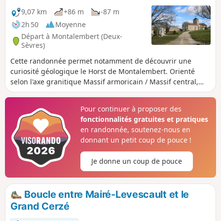
9,07 km
+86 m
-87 m
2h 50
Moyenne
Départ à Montalembert (Deux-
Sèvres)
Cette randonnée permet notamment de découvrir une
curiosité géologique le Horst de Montalembert. Orienté
selon l'axe granitique Massif armoricain / Massif central,
soit Nord-Ouest / Sud-Est, il constitue une butte
remarquable (altitude 186 m) de 9 km de long et de 1 km de
Pour continuer à proposer des
large, au relief boisé et aux terres d'argiles rouges
fonctionnalités gratuites et pratiques
(fabrication de tuiles, bois de châtaigniers).
en randonnée, soutenez-nous en
donnant un petit coup de pouce !
Je donne un coup de pouce
Boucle entre Mairé-Levescault et le
Grand Cerzé