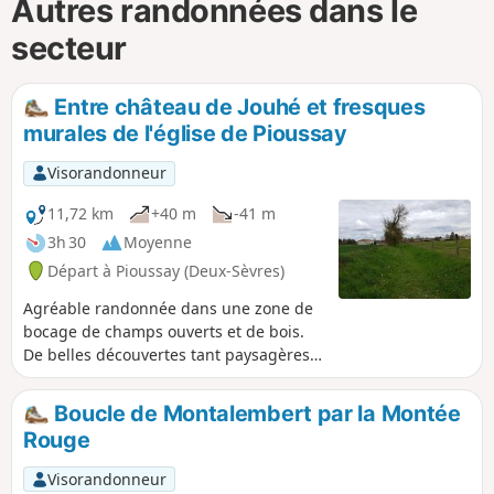
Autres randonnées dans le
secteur
Entre château de Jouhé et fresques
murales de l'église de Pioussay
Visorandonneur
11,72 km
+40 m
-41 m
3h 30
Moyenne
Départ à Pioussay (Deux-Sèvres)
Agréable randonnée dans une zone de
bocage de champs ouverts et de bois.
De belles découvertes tant paysagères
que du patrimoine poitevin avec, entre
autres, le magnifique château de Jouhé
Boucle de Montalembert par la Montée
et l'église de Pioussay avec ses fresques
Rouge
murales. Dans les villages traversés, de
belles demeures traditionnelles
Visorandonneur
restaurées ou en cours de restauration.