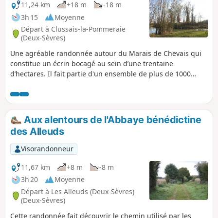
11,24 km
+18 m
-18 m
3h 15
Moyenne
Départ à Clussais-la-Pommeraie
(Deux-Sèvres)
Une agréable randonnée autour du Marais de Chevais qui
constitue un écrin bocagé au sein d’une trentaine
d’hectares. Il fait partie d'un ensemble de plus de 1000
hectares au sol argileux et localement tourbeux accueillant
plusieurs espèces de landes et de prairies humides. En tant
que zone humide il joue un rôle important pour le maintien
de la biodiversité. Des fontaines-lavoirs remarquables
Aux alentours de l'Abbaye bénédictine
émaillent ce parcours ainsi que la Lanterne des Morts de
des Alleuds
Pers et ses tombeaux mérovingiens.
Visorandonneur
11,67 km
+8 m
-8 m
3h 20
Moyenne
Départ à Les Alleuds (Deux-Sèvres)
(Deux-Sèvres)
Cette randonnée fait découvrir le chemin utilisé par les