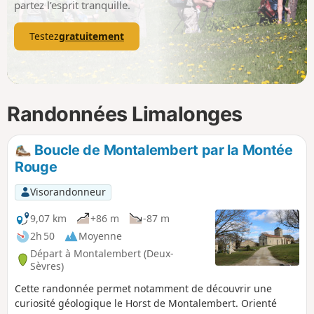
partez l’esprit tranquille.
Testez
gratuitement
Randonnées Limalonges
Boucle de Montalembert par la Montée
Rouge
Visorandonneur
9,07 km
+86 m
-87 m
2h 50
Moyenne
Départ à Montalembert (Deux-
Sèvres)
Cette randonnée permet notamment de découvrir une
curiosité géologique le Horst de Montalembert. Orienté