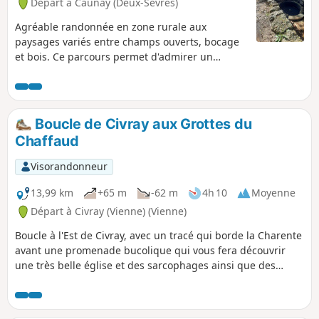
Départ à Caunay (Deux-Sèvres)
Agréable randonnée en zone rurale aux
paysages variés entre champs ouverts, bocage
et bois. Ce parcours permet d'admirer un
patrimoine bâti et naturel, en particulier la
fontaine Fontadam, aux vertus prétendues
miraculeuses, et l'église de Caunay.
Boucle de Civray aux Grottes du
Chaffaud
Visorandonneur
13,99 km
+65 m
-62 m
4h 10
Moyenne
Départ à Civray (Vienne) (Vienne)
Boucle à l'Est de Civray, avec un tracé qui borde la Charente
avant une promenade bucolique qui vous fera découvrir
une très belle église et des sarcophages ainsi que des
grottes préhistoriques. Randonnée sans difficulté qui peut
se faire en famille.