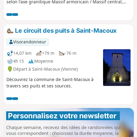
selon l'axe granitique Massif armoricain / Massif central,
soit Nord-Ouest / Sud-Est, il constitue une butte
remarquable (altitude 186 m) de 9 km de long et de 1 km de
large, au relief boisé et aux terres d'argiles rouges
(fabrication de tuiles, bois de châtaigniers).
Le circuit des puits à Saint-Macoux
Visorandonneur
14,07 km
+79 m
-76 m
4h 15
Moyenne
Départ à Saint-Macoux (Vienne)
Découvrez la commune de Saint-Macoux à
travers ses puits et ses sources.
Personnalisez votre newsletter 
Chaque semaine, recevez des idées de randonnées qui
vous correspondent : choisissez la durée moyenne, la