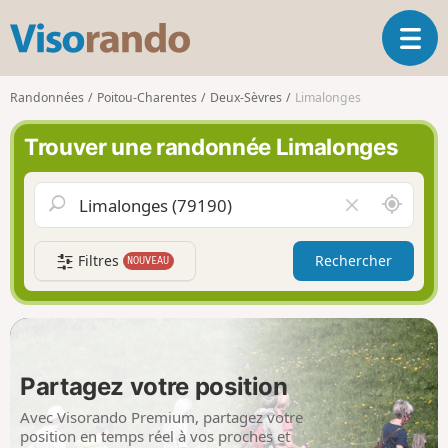
V
O
i
u
s
v
o
Randonnées
Poitou-Charentes
Deux-Sèvres
Limalonges
r
r
i
a
Trouver une randonnée Limalonges
r
n
l
d
a
o
A
V
n
u
i
a
t
d
v
Filtres
Rechercher
NOUVEAU
o
e
i
u
r
g
r
l
a
d
e
t
e
c
i
m
h
Partagez votre position
o
o
a
n
i
m
Avec Visorando Premium, partagez votre
p
position en temps réel à vos proches et