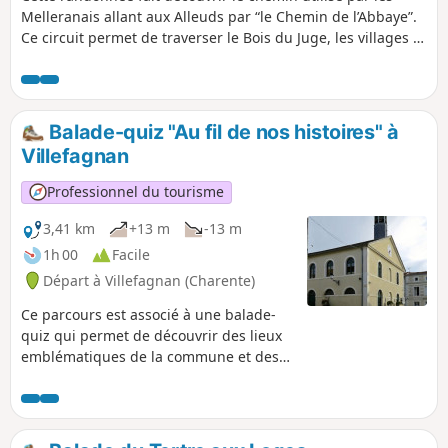
Melleranais allant aux Alleuds par “le Chemin de l’Abbaye”.
Ce circuit permet de traverser le Bois du Juge, les villages et
leur bâti en pierre calcaire caractéristique du Pays Mellois
mais aussi de découvrir un riche patrimoine arboré :
tilleuls, châtaigniers, chênes et noyers notamment. Pour
information, le mot «alleu» nous vient du Xe siècle et
Balade-quiz "Au fil de nos histoires" à
désigne une terre sans seigneur.
Villefagnan
Professionnel du tourisme
3,41 km
+13 m
-13 m
1h 00
Facile
Départ à Villefagnan (Charente)
Ce parcours est associé à une balade-
quiz qui permet de découvrir des lieux
emblématiques de la commune et des
informations sur son histoire et son
patrimoine, de façon ludique. Trouvez
l'affiche Au fil de nos histoires à la
mairie, et scannez le QR Code pour