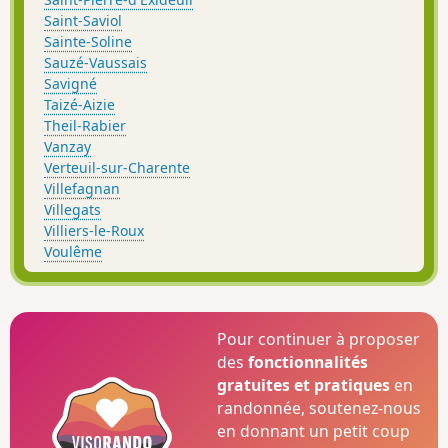
Saint-Saviol
Sainte-Soline
Sauzé-Vaussais
Savigné
Taizé-Aizie
Theil-Rabier
Vanzay
Verteuil-sur-Charente
Villefagnan
Villegats
Villiers-le-Roux
Voulême
Pour continuer à proposer
des
fonctionnalités
gratuites et pratiques
en
randonnée, soutenez-nous
en donnant un petit coup