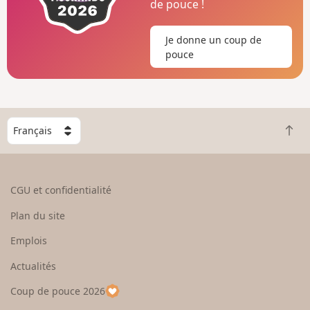
de pouce !
Je donne un coup de
pouce
C
R
h
e
o
t
i
o
s
CGU et confidentialité
u
i
r
s
Plan du site
e
s
n
e
Emplois
h
z
Actualités
a
u
u
n
Coup de pouce 2026
t
p