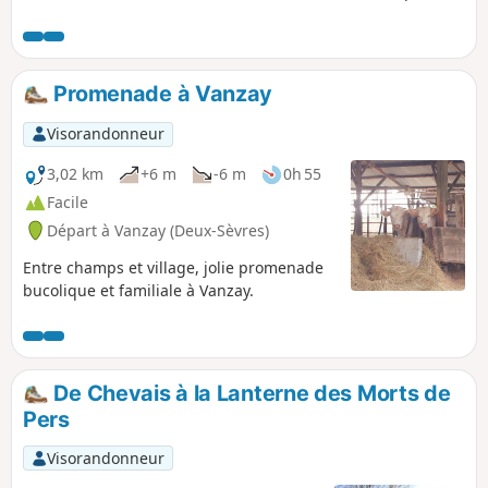
exemple. De beaux paysages dans cette campagne où les
cultures se partagent avec de petits bois aux Sources de la
Bouleure.
Promenade à Vanzay
Visorandonneur
3,02 km
+6 m
-6 m
0h 55
Facile
Départ à Vanzay (Deux-Sèvres)
Entre champs et village, jolie promenade
bucolique et familiale à Vanzay.
De Chevais à la Lanterne des Morts de
Pers
Visorandonneur