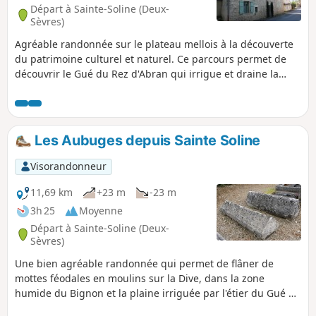
Départ à Sainte-Soline (Deux-
Sèvres)
Agréable randonnée sur le plateau mellois à la découverte
du patrimoine culturel et naturel. Ce parcours permet de
découvrir le Gué du Rez d'Abran qui irrigue et draine la
plaine à quelques pas de la zone humide du Bignon, la
réserve d'eau des Grandes Versennes, la source de la
Fontaine, mais aussi l'église de Sainte-Soline et des
bâtiments traditionnels. Cette randonnée est dans une zone
Les Aubuges depuis Sainte Soline
de campagne particulièrement calme et reposante.
Visorandonneur
11,69 km
+23 m
-23 m
3h 25
Moyenne
Départ à Sainte-Soline (Deux-
Sèvres)
Une bien agréable randonnée qui permet de flâner de
mottes féodales en moulins sur la Dive, dans la zone
humide du Bignon et la plaine irriguée par l'étier du Gué du
Rez, après la découverte du patrimoine remarquable du