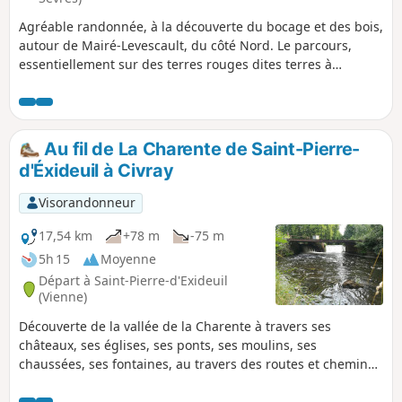
Agréable randonnée, à la découverte du bocage et des bois,
autour de Mairé-Levescault, du côté Nord. Le parcours,
essentiellement sur des terres rouges dites terres à
châtaignier, offre de beaux paysages, et permet d'admirer
un riche patrimoine, tant naturel que bâti. Dès le début du
circuit, le randonneur peut voir le pigeonnier, un four à
pain, l'église mais, également, des linteaux ouvragés ou des
Au fil de La Charente de Saint-Pierre-
fenêtres à meneaux dans diverses constructions du village.
d'Éxideuil à Civray
Ils proviennent d'une ancienne abbaye. La randonnée
passe à côté du Puits des Aigauds, en rase campagne.
Visorandonneur
17,54 km
+78 m
-75 m
5h 15
Moyenne
Départ à Saint-Pierre-d'Exideuil
(Vienne)
Découverte de la vallée de la Charente à travers ses
châteaux, ses églises, ses ponts, ses moulins, ses
chaussées, ses fontaines, au travers des routes et chemins
guidé par le son de l'eau qui coule.