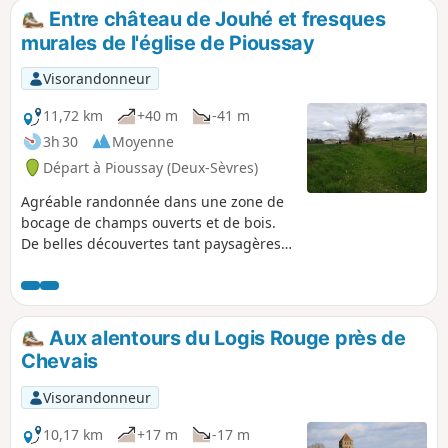
Entre château de Jouhé et fresques
murales de l'église de Pioussay
Visorandonneur
11,72 km
+40 m
-41 m
3h 30
Moyenne
Départ à Pioussay (Deux-Sèvres)
Agréable randonnée dans une zone de
bocage de champs ouverts et de bois.
De belles découvertes tant paysagères
que du patrimoine poitevin avec, entre
autres, le magnifique château de Jouhé
et l'église de Pioussay avec ses fresques
murales. Dans les villages traversés, de
Aux alentours du Logis Rouge près de
belles demeures traditionnelles
Chevais
restaurées ou en cours de restauration.
Visorandonneur
10,17 km
+17 m
-17 m