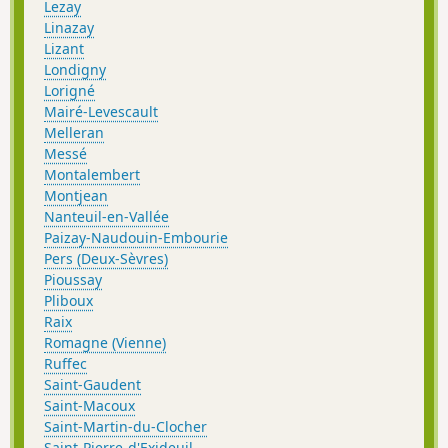
Lezay
Linazay
Lizant
Londigny
Lorigné
Mairé-Levescault
Melleran
Messé
Montalembert
Montjean
Nanteuil-en-Vallée
Paizay-Naudouin-Embourie
Pers (Deux-Sèvres)
Pioussay
Pliboux
Raix
Romagne (Vienne)
Ruffec
Saint-Gaudent
Saint-Macoux
Saint-Martin-du-Clocher
Saint-Pierre-d'Exideuil