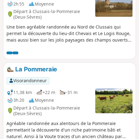
2h 55
Moyenne
Départ à Clussais-la-Pommeraie
(Deux-Sèvres)
Une bien agréable randonnée au Nord de Clussais qui
permet la découverte du lieu-dit Chevais et Le Logis Rouge,
mais aussi bien sur les jolis paysages des champs ouverts
et du bocage de cette zone du plateau mellois. Un circuit à
la découverte du patrimoine bâti et naturel aux sources du
Bignon, zone à la riche biodiversité et de régénération de
celle-ci..
La Pommeraie
Visorandonneur
11,38 km
+22 m
-31 m
3h 20
Moyenne
Départ à Clussais-la-Pommeraie
(Deux-Sèvres)
Agréable randonnée aux alentours de la Pommeraie
permettant la découverte d'un riche patrimoine bâti et
naturel. Ainsi à la Voute traces d'un ancien château par