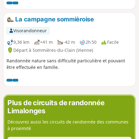
village de Sainte-Soline.
La campagne sommièroise
Visorandonneur
9,36 km
+41 m
-42 m
2h 50
Facile
Départ à Sommières-du-Clain (Vienne)
Randonnée nature sans difficulté particulière et pouvant
être effectuée en famille.
Plus de circuits de randonnée
Limalonges
Découvrez aussi les circuits de randonnée des communes
à proximité