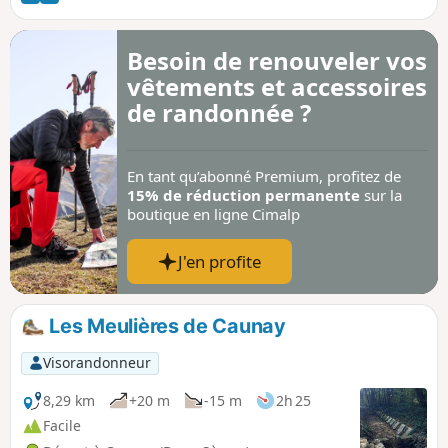
Besoin de renouveler vos
vêtements et accessoires
de randonnée ?
En tant qu’abonné Premium, profitez de
15% de réduction permanente
sur la
boutique en ligne Cimalp
J'en profite
Les Meulières de Caunay
Visorandonneur
8,29 km
+20 m
-15 m
2h 25
Facile