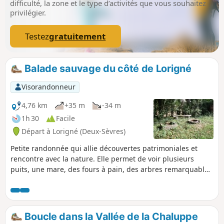
difficulté, la zone et le type d’activités que vous souhaitez
privilégier.
Testez
gratuitement
Balade sauvage du côté de Lorigné
Visorandonneur
4,76 km
+35 m
-34 m
1h 30
Facile
Départ à Lorigné (Deux-Sèvres)
Petite randonnée qui allie découvertes patrimoniales et
rencontre avec la nature. Elle permet de voir plusieurs
puits, une mare, des fours à pain, des arbres remarquables
et un beau point de vue.
Boucle dans la Vallée de la Chaluppe