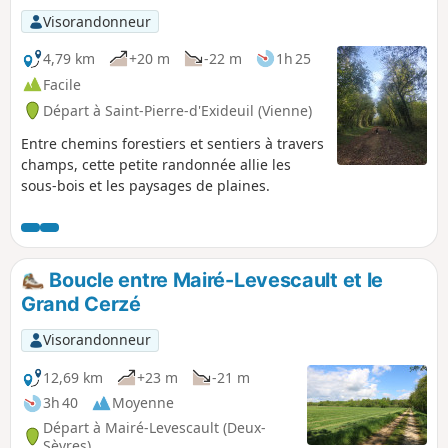
Visorandonneur
4,79 km
+20 m
-22 m
1h 25
Facile
Départ à Saint-Pierre-d'Exideuil (Vienne)
Entre chemins forestiers et sentiers à travers
champs, cette petite randonnée allie les
sous-bois et les paysages de plaines.
Boucle entre Mairé-Levescault et le
Grand Cerzé
Visorandonneur
12,69 km
+23 m
-21 m
3h 40
Moyenne
Départ à Mairé-Levescault (Deux-
Sèvres)