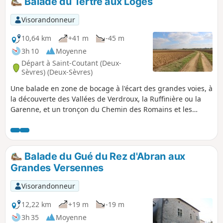
Balade du Tertre aux Loges
démarrer le jeu (gratuit, pas
d'inscription ni d'application à
Visorandonneur
télécharger). Vous pouvez choisir le
parcours "adulte" ou le parcours "adulte
10,64 km
+41 m
-45 m
+ enfant" (avec en plus des questions à
3h 10
Moyenne
destination des enfants de 6 à 11 ans).
Départ à Saint-Coutant (Deux-
La description ci-dessous fait
Sèvres) (Deux-Sèvres)
uniquement référence au parcours
Une balade en zone de bocage à l'écart des grandes voies, à
"adulte".
la découverte des Vallées de Verdroux, la Ruffinière ou la
Garenne, et un tronçon du Chemin des Romains et les
Vallées de Crolour. Au cours de ce parcours très rural, un
bel aperçu du bâti traditionnel.
Balade du Gué du Rez d'Abran aux
Grandes Versennes
Visorandonneur
12,22 km
+19 m
-19 m
3h 35
Moyenne