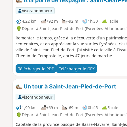
À la porte de l'Espagne : Saint-Jean-P
Visorandonneur
4,22 km
+92 m
-92 m
1h 30
Facile
Départ à Saint-Jean-Pied-de-Port (Pyrénées-Atlantiques
Remonter le temps, grâce à la découverte d'un patrimoine 
centenaires, et en appréciant la vue sur les Pyrénées, c'es
ville de Saint-Jean-Pied-de-Port. J'ai visité cette ville à l'
Chemin de Compostelle, après 47 jours de marche.
Télécharger le PDF
Télécharger le GPX
Un tour à Saint-Jean-Pied-de-Port
Visorandonneur
1,99 km
+69 m
-69 m
0h 45
Facile
Départ à Saint-Jean-Pied-de-Port (Pyrénées-Atlantiques
Capitale de la province basque de Basse-Navarre, Saint-Jea