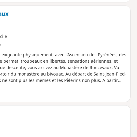
aux
icile
)
exigeante physiquement, avec l'Ascension des Pyrénées, des
e permet, troupeaux en libertés, sensations aériennes, et
gue descente, vous arrivez au Monastère de Roncevaux. Vu
e dortoir du monastère au bivouac. Au départ de Saint-Jean-Pied-
ne sont plus les mêmes et les Pèlerins non plus. À partir
Français et beaucoup de Coréens, d'Australiens, d'Américains
 faut parler Espagnol ou Anglais ou utiliser Google Traduction.
iller. C'est la magie du chemin de Compostelle.