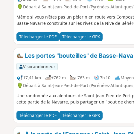
Départ à Saint-Jean-Pied-de-Port (Pyrénées-Atlantiques
Même si vous n'êtes pas un pèlerin en route vers Compostell
Basse-Navarre construite sur les rives de la Nive de Béhér
Télécharger le PDF
Télécharger le GPX
Les portes "bouteilles" de Basse-Nava
Visorandonneur
17,41 km
+762 m
-763 m
7h 10
Moyen
Départ à Saint-Jean-Pied-de-Port (Pyrénées-Atlantiques
Une randonnée aux alentours de Saint-Jean-Pied-de-Port po
cette partie de la Navarre, puis partager un "bout de che
Télécharger le PDF
Télécharger le GPX