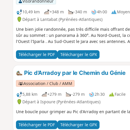
Visorandonneur
10,49 km
+348 m
-340 m
4h 00
Moyen
Départ à Lantabat (Pyrénées-Atlantiques)
Une bien jolie randonnée, pas très difficile mais offrant 
sûr au sommet : un panorama à 360°. Au Nord-Ouest, la côte
l'Ouest l'Iparla . Au Sud-Ouest le Jara avec ses antennes. A
Télécharger le PDF
Télécharger le GPX
Pic d'Arradoy par le Chemin du Génie
Association / Club / AMM
5,88 km
+279 m
-279 m
2h 30
Facile
Départ à Ispoure (Pyrénées-Atlantiques)
Une boucle pour grimper au Pic d'Arradoy en partant de la
Télécharger le PDF
Télécharger le GPX