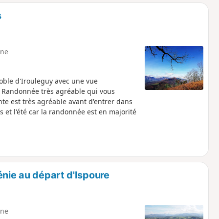
o
a
s
i
m
p
ne
oble d'Irouleguy avec une vue
. Randonnée très agréable qui vous
onte est très agréable avant d'entrer dans
 et l'été car la randonnée est en majorité
énie au départ d'Ispoure
ne