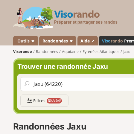
V
i
s
o
r
a
Outils
Randonnées
Aide ↗
Viso
rando
Pre
n
Visorando
Randonnées
Aquitaine
Pyrénées-Atlantiques
Jaxu
d
o
Trouver une randonnée Jaxu
Filtres
NOUVEAU
Randonnées Jaxu