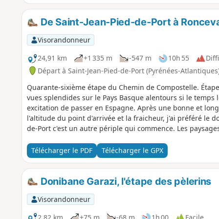
De Saint-Jean-Pied-de-Port à Roncev
Visorandonneur
24,91 km
+1 335 m
-547 m
10h 55
Diff
Départ à Saint-Jean-Pied-de-Port (Pyrénées-Atlantiques
Quarante-sixième étape du Chemin de Compostelle. Étape 
vues splendides sur le Pays Basque alentours si le temps l
excitation de passer en Espagne. Après une bonne et lon
l'altitude du point d'arrivée et la fraicheur, j'ai préféré l
de-Port c'est un autre périple qui commence. Les paysages 
d'ici, 10 fois plus de monde sur les chemins. Très peu de 
de Philippins et bien sûr des Espagnoles. À partir d'ici, il
Télécharger le PDF
Télécharger le GPX
Mais on arrive toujours à se faire comprendre et se débrou
Donibane Garazi, l'étape des pèlerins
Visorandonneur
2,82 km
+75 m
-68 m
1h 00
Facile