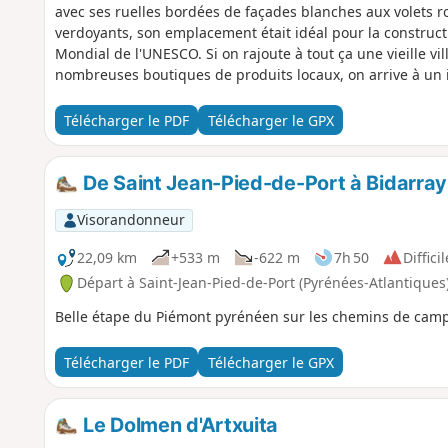
avec ses ruelles bordées de façades blanches aux volets 
verdoyants, son emplacement était idéal pour la constructi
Mondial de l'UNESCO. Si on rajoute à tout ça une vieille vill
nombreuses boutiques de produits locaux, on arrive à un 
Basque.
Télécharger le PDF
Télécharger le GPX
De Saint Jean-Pied-de-Port à Bidarray
Visorandonneur
22,09 km
+533 m
-622 m
7h 50
Difficil
Départ à Saint-Jean-Pied-de-Port (Pyrénées-Atlantiques
Belle étape du Piémont pyrénéen sur les chemins de cam
Télécharger le PDF
Télécharger le GPX
Le Dolmen d'Artxuita