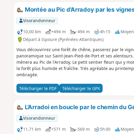
Montée au Pic d'Arradoy par les vigne
Visorandonneur
10,00 km
+494 m
-494 m
4h 15
Moyen
Départ à Ispoure (Pyrénées-Atlantiques)
Vous découvrirez une forêt de chêne, passerez par le vign
panoramique sur Saint-Jean-Pied-de-Port et ses alentours
mènera au Pic de l'Arradoy. Le petit sentier fleuri qui y m
la forêt plus humide et fraîche. Très agréable au printemps
ombragée.
Télécharger le PDF
Télécharger le GPX
L'Arradoi en boucle par le chemin du G
Visorandonneur
11,71 km
+571 m
-569 m
5h 00
Moyen