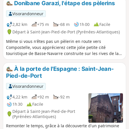
Donibane Garazi, l'étape des pèlerins
Visorandonneur
2,82 km
+75 m
-68 m
1h 00
Facile
Départ à Saint-Jean-Pied-de-Port (Pyrénées-Atlantiques)
Même si vous n'êtes pas un pèlerin en route vers
Compostelle, vous apprécierez cette jolie petite cité
touristique de Basse-Navarre construite sur les rives de la
Nive de Béhérobie. Je vous en propose une petite visite
guidée.
À la porte de l'Espagne : Saint-Jean-
Pied-de-Port
Visorandonneur
4,22 km
+92 m
-92 m
1h 30
Facile
Départ à Saint-Jean-Pied-de-Port
(Pyrénées-Atlantiques)
Remonter le temps, grâce à la découverte d'un patrimoine