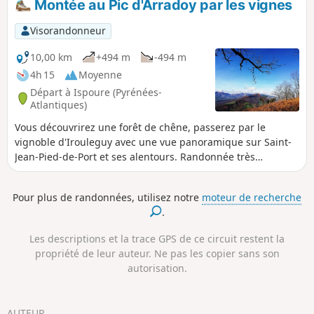
Montée au Pic d'Arradoy par les vignes
Visorandonneur
10,00 km
+494 m
-494 m
4h 15
Moyenne
Départ à Ispoure (Pyrénées-
Atlantiques)
Vous découvrirez une forêt de chêne, passerez par le
vignoble d'Irouleguy avec une vue panoramique sur Saint-
Jean-Pied-de-Port et ses alentours. Randonnée très
agréable qui vous mènera au Pic de l'Arradoy. Le petit
sentier fleuri qui y monte est très agréable avant d'entrer
Pour plus de randonnées, utilisez notre
moteur de recherche
dans la forêt plus humide et fraîche. Très agréable au
.
printemps et l'été car la randonnée est en majorité
ombragée.
Les descriptions et la trace GPS de ce circuit restent la
propriété de leur auteur. Ne pas les copier sans son
autorisation.
AUTEUR