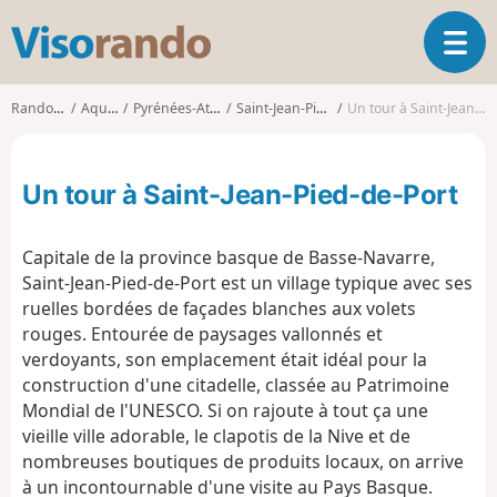
V
O
i
u
s
v
o
Randonnées
Aquitaine
Pyrénées-Atlantiques
Saint-Jean-Pied-de-Port
Un tour à Saint-Jean-Pied-de-Port
r
r
i
a
r
n
Un tour à Saint-Jean-Pied-de-Port
l
d
a
o
n
Capitale de la province basque de Basse-Navarre,
a
Saint-Jean-Pied-de-Port est un village typique avec ses
v
ruelles bordées de façades blanches aux volets
i
g
rouges. Entourée de paysages vallonnés et
a
verdoyants, son emplacement était idéal pour la
t
construction d'une citadelle, classée au Patrimoine
i
Mondial de l'UNESCO. Si on rajoute à tout ça une
o
vieille ville adorable, le clapotis de la Nive et de
n
nombreuses boutiques de produits locaux, on arrive
à un incontournable d'une visite au Pays Basque.