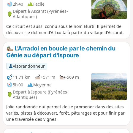
commence. Les paysages ne sont plus les mêmes et les
2h 40
Facile
Pèlerins non plus. À partir d'ici, 10 fois plus de monde sur
Départ à Ascarat (Pyrénées-
les chemins. Très peu de Français et beaucoup de Coréens,
Atlantiques)
d'Australiens, d'Américains de Philippins et bien sûr des
Ce circuit est aussi connu sous le nom Elurti. Il permet de
Espagnoles. À partir d'ici, il faut parler Espagnol ou Anglais
découvrir le dolmen d'Artxuita à partir du village d'Ascarat.
ou utiliser Google Traduction. Mais on arrive toujours à se
faire comprendre et se débrouiller. C'est la magie du
chemin de Compostelle.
L'Arradoi en boucle par le chemin du
Génie au départ d'Ispoure
Visorandonneur
11,71 km
+571 m
-569 m
5h 00
Moyenne
Départ à Ispoure (Pyrénées-
Atlantiques)
Jolie randonnée qui permet de se promener dans des sites
variés, pistes à découvert, forêt, pâturages et pour finir par
une traversée des vignes.