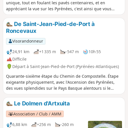
unique, tout en foulant les pavés centenaires, et en
appréciant la vue sur les Pyrénées, c'est ainsi que vous
découvrez l'authentique ville de Saint-Jean-Pied-de-Port. J'ai
visité cette ville à l'issue de la dernière étape française de
De Saint-Jean-Pied-de-Port à
mon Chemin de Compostelle, après 47 jours de marche.
Roncevaux
Visorandonneur
24,91 km
+1 335 m
-547 m
10h 55
Difficile
Départ à Saint-Jean-Pied-de-Port (Pyrénées-Atlantiques)
Quarante-sixième étape du Chemin de Compostelle. Étape
exigeante physiquement, avec l'Ascension des Pyrénées,
des vues splendides sur le Pays Basque alentours si le
temps le permet, troupeaux en libertés, sensations
aériennes, et excitation de passer en Espagne. Après une
Le Dolmen d'Artxuita
bonne et longue descente, vous arrivez au Monastère de
Roncevaux. Vu l'altitude du point d'arrivée et la fraicheur, j'ai
Association / Club / AMM
préféré le dortoir du monastère au bivouac. Au départ de
Saint-Jean-Pied-de-Port c'est un autre périple qui
6,88 km
+256 m
-260 m