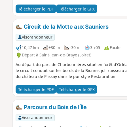
Télécharger le PDF
Télécharger le GPX
Circuit de la Motte aux Sauniers
Visorandonneur
10,47 km
+30 m
-30 m
3h 05
Facile
Départ à Saint-Jean-de-Braye (Loiret)
Au départ du parc de Charbonnières situé en forêt d'Orl
le circuit conduit sur les bords de la Bionne, joli ruisseau 
du château de Plissay dans le pur style Restauration.
Télécharger le PDF
Télécharger le GPX
Parcours du Bois de l'Île
Visorandonneur