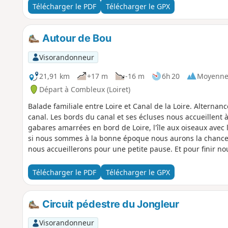
canal. C’est par l’Écluse de l’Embouchure construite en 19
Télécharger le PDF
Télécharger le GPX
prolongé. Et, à environ 200 m en amont de l’écluse, fut co
franchir le canal. Il s’agit d’un pont routier mobile dont le
pour permettre le passage des bateaux. Le chemin parall
Autour de Bou
surélévation, vous permet des points de vue.
Visorandonneur
21,91 km
+17 m
-16 m
6h 20
Moyenn
Départ à Combleux (Loiret)
Balade familiale entre Loire et Canal de la Loire. Alterna
canal. Les bords du canal et ses écluses nous accueillent 
gabares amarrées en bord de Loire, l'île aux oiseaux avec 
si nous sommes à la bonne époque nous aurons la chance d
nous accueillerons pour une petite pause. Et pour finir no
du canal.
Télécharger le PDF
Télécharger le GPX
Circuit pédestre du Jongleur
Visorandonneur