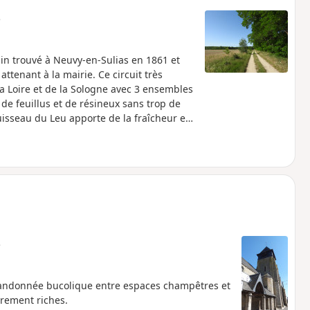
e
in trouvé à Neuvy-en-Sulias en 1861 et
ttenant à la mairie. Ce circuit très
la Loire et de la Sologne avec 3 ensembles
 de feuillus et de résineux sans trop de
 ruisseau du Leu apporte de la fraîcheur en
lonne et anime ce circuit : château XVIe
historique, moulin à vent... Circuit balisé
ied".
e
 randonnée bucolique entre espaces champêtres et
ièrement riches.