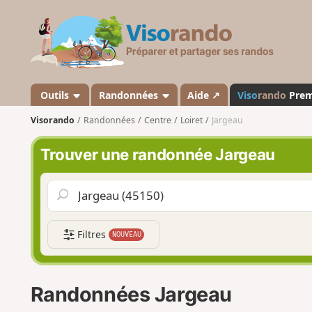
V
i
s
o
r
a
Outils
Randonnées
Aide ↗
Viso
rando
Pre
n
Visorando
Randonnées
Centre
Loiret
Jargeau
d
o
Trouver une randonnée Jargeau
Filtres
NOUVEAU
Randonnées Jargeau