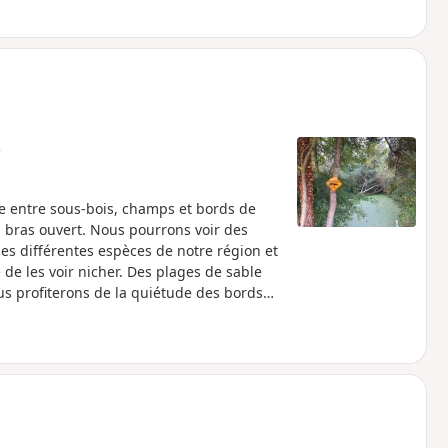
12 que les bateaux gagnaient ce canal
nstruit en 1913 le Pont Tournant pour
 tablier pouvait tourner autour d’un axe,
èle au chemin de halage, mais en
e
nce entre sous-bois, champs et bords de
à bras ouvert. Nous pourrons voir des
les différentes espèces de notre région et
e les voir nicher. Des plages de sable
us profiterons de la quiétude des bords