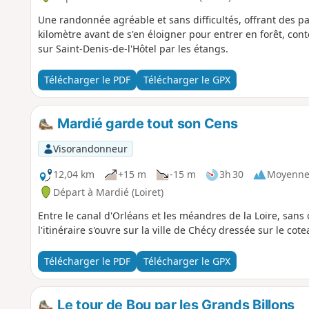
Une randonnée agréable et sans difficultés, offrant des p
kilomètre avant de s'en éloigner pour entrer en forêt, con
sur Saint-Denis-de-l'Hôtel par les étangs.
Télécharger le PDF
Télécharger le GPX
Mardié garde tout son Cens
Visorandonneur
12,04 km
+15 m
-15 m
3h 30
Moyenn
Départ à Mardié (Loiret)
Entre le canal d'Orléans et les méandres de la Loire, sans
l'itinéraire s'ouvre sur la ville de Chécy dressée sur le cote
Télécharger le PDF
Télécharger le GPX
Le tour de Bou par les Grands Billons