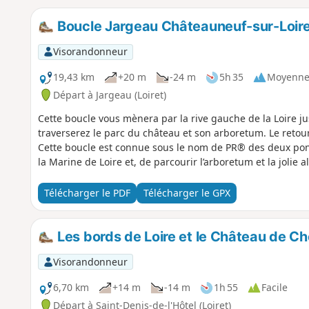
Boucle Jargeau Châteauneuf-sur-Loire 
Visorandonneur
19,43 km
+20 m
-24 m
5h 35
Moyenn
Départ à Jargeau (Loiret)
Cette boucle vous mènera par la rive gauche de la Loire j
traverserez le parc du château et son arboretum. Le retour 
Cette boucle est connue sous le nom de PR® des deux pon
la Marine de Loire et, de parcourir l’arboretum et la jolie
Télécharger le PDF
Télécharger le GPX
Les bords de Loire et le Château de Ch
Visorandonneur
6,70 km
+14 m
-14 m
1h 55
Facile
Départ à Saint-Denis-de-l'Hôtel (Loiret)