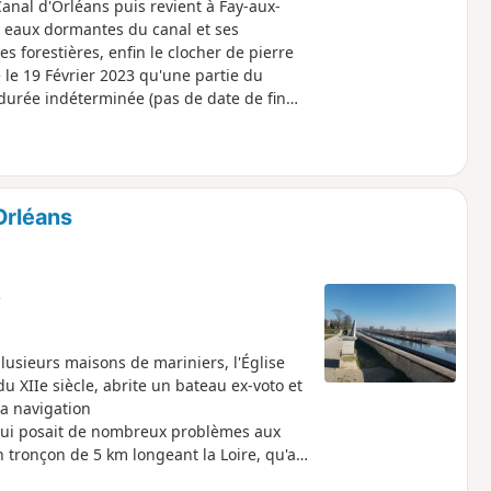
nal d'Orléans puis revient à Fay-aux-
s eaux dormantes du canal et ses
ées forestières, enfin le clocher de pierre
é le 19 Février 2023 qu'une partie du
 durée indéterminée (pas de date de fin
Orléans
e
lusieurs maisons de mariniers, l'Église
 XIIe siècle, abrite un bateau ex-voto et
la navigation
e qui posait de nombreux problèmes aux
n tronçon de 5 km longeant la Loire, qu'au
re, en partie sur la digue entre Loire et