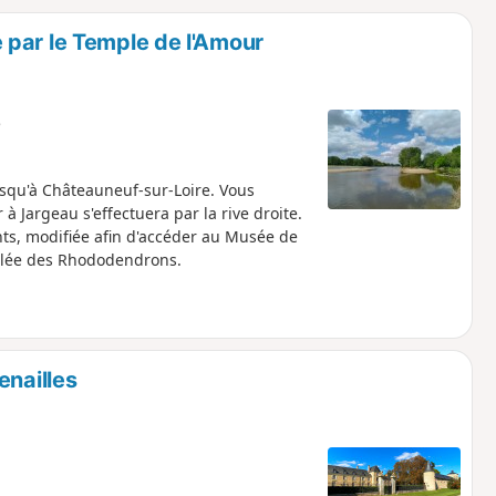
o
a
par le Temple de l'Amour
i
m
p
e
usqu'à Châteauneuf-sur-Loire. Vous
à Jargeau s'effectuera par la rive droite.
ts, modifiée afin d'accéder au Musée de
 allée des Rhododendrons.
enailles