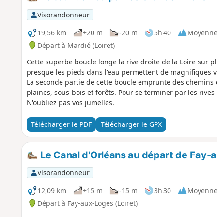
Visorandonneur
19,56 km
+20 m
-20 m
5h 40
Moyenn
Départ à Mardié (Loiret)
Cette superbe boucle longe la rive droite de la Loire sur pl
presque les pieds dans l'eau permettent de magnifiques vue
La seconde partie de cette boucle emprunte des chemins q
plaines, sous-bois et forêts. Pour se terminer par les rives 
N'oubliez pas vos jumelles.
Télécharger le PDF
Télécharger le GPX
Le Canal d'Orléans au départ de Fay-
Visorandonneur
12,09 km
+15 m
-15 m
3h 30
Moyenn
Départ à Fay-aux-Loges (Loiret)