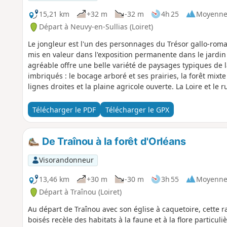
15,21 km
+32 m
-32 m
4h 25
Moyenn
Départ à Neuvy-en-Sullias (Loiret)
Le jongleur est l'un des personnages du Trésor gallo-roma
mis en valeur dans l'exposition permanente dans le jardin a
agréable offre une belle variété de paysages typiques de 
imbriqués : le bocage arboré et ses prairies, la forêt mixte
lignes droites et la plaine agricole ouverte. La Loire et le
fin de parcours. Une grande richesse de points d'intérêt ja
siècle, ancien port de Bouteille, tuilerie classée Monument 
Télécharger le PDF
Télécharger le GPX
Jaune par la FFR et publié sur le topoguide "la Sologne à p
De Traînou à la forêt d'Orléans
Visorandonneur
13,46 km
+30 m
-30 m
3h 55
Moyenn
Départ à Traînou (Loiret)
Au départ de Traînou avec son église à caquetoire, cette
boisés recèle des habitats à la faune et à la flore particul