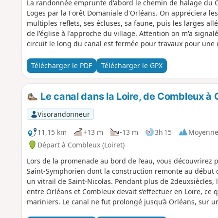
La randonnée emprunte d'abord le chemin de halage du Ca
Loges par la Forêt Domaniale d'Orléans. On appréciera le
multiples reflets, ses écluses, sa faune, puis les larges all
de l'église à l'approche du village. Attention on m'a signal
circuit le long du canal est fermée pour travaux pour une
d'affichée).
Télécharger le PDF
Télécharger le GPX
Le canal dans la Loire, de Combleux à 
Visorandonneur
11,15 km
+13 m
-13 m
3h 15
Moyenn
Départ à Combleux (Loiret)
Lors de la promenade au bord de l’eau, vous découvrirez p
Saint-Symphorien dont la construction remonte au début du
un vitrail de Saint-Nicolas. Pendant plus de 2deuxsiècles, 
entre Orléans et Combleux devait s’effectuer en Loire, c
mariniers. Le canal ne fut prolongé jusqu’à Orléans, sur u
début du XXe siècle. C’est cette portion que vous allez suiv