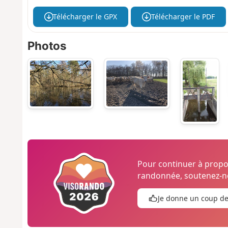
Télécharger le GPX
Télécharger le PDF
Photos
Pour continuer à prop
randonnée, soutenez-no
Je donne un coup d