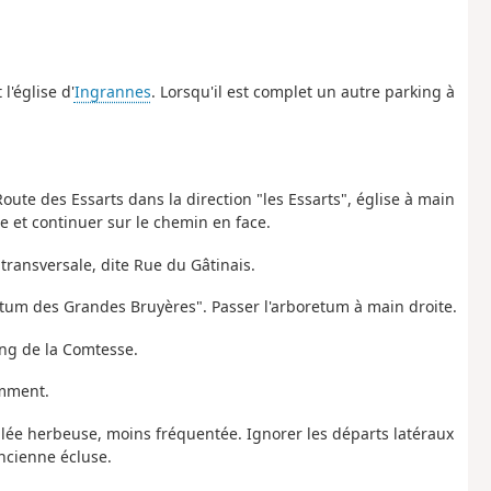
l'église d'
Ingrannes
. Lorsqu'il est complet un autre parking à
Route des Essarts dans la direction "les Essarts", église à main
le et continuer sur le chemin en face.
e transversale, dite Rue du Gâtinais.
retum des Grandes Bruyères". Passer l'arboretum à main droite.
tang de la Comtesse.
emment.
llée herbeuse, moins fréquentée. Ignorer les départs latéraux
ncienne écluse.