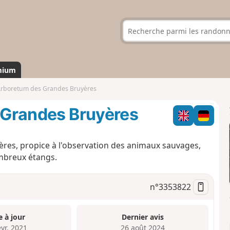
mium
l'Arboretum des Grandes Bruyères
s Grandes Bruyères
ères, propice à l'observation des animaux sauvages,
ombreux étangs.
n°
3353822
e à jour
Dernier avis
évr. 2021
26 août 2024