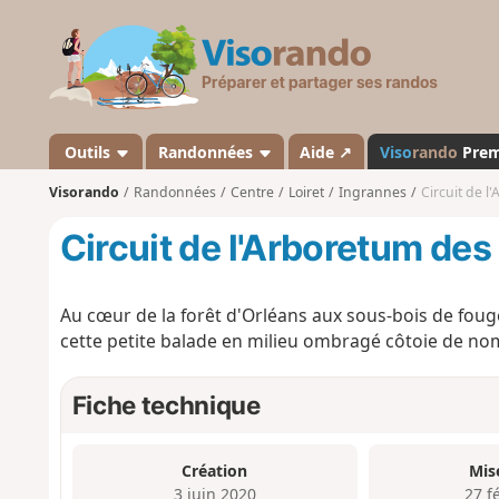
V
i
s
o
r
a
Outils
Randonnées
Aide ↗
Viso
rando
Pre
n
Visorando
Randonnées
Centre
Loiret
Ingrannes
Circuit de 
d
o
Circuit de l'Arboretum de
Au cœur de la forêt d'Orléans aux sous-bois de foug
cette petite balade en milieu ombragé côtoie de n
Fiche technique
Création
Mis
3 juin 2020
27 f