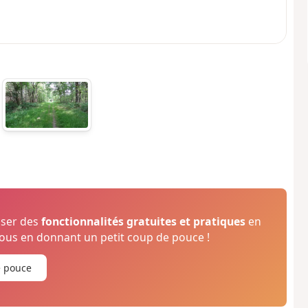
oser des
fonctionnalités gratuites et pratiques
en
us en donnant un petit coup de pouce !
e pouce