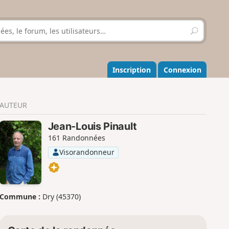
R
e
c
h
e
Inscription
Connexion
r
c
h
AUTEUR
e
r
Jean-Louis Pinault
161 Randonnées
Visorandonneur
Commune :
Dry (45370)