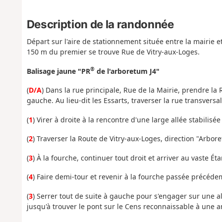
Description de la randonnée
Départ sur l'aire de stationnement située entre la mairie et 
150 m du premier se trouve Rue de Vitry-aux-Loges.
®
Balisage jaune "PR
de l'arboretum J4"
(
D/A
) Dans la rue principale, Rue de la Mairie, prendre la 
gauche. Au lieu-dit les Essarts, traverser la rue transversa
(
1
) Virer à droite à la rencontre d'une large allée stabilisé
(
2
) Traverser la Route de Vitry-aux-Loges, direction "Arbo
(
3
) À la fourche, continuer tout droit et arriver au vaste É
(
4
) Faire demi-tour et revenir à la fourche passée précéd
(
3
) Serrer tout de suite à gauche pour s'engager sur une a
jusqu'à trouver le pont sur le Cens reconnaissable à une a