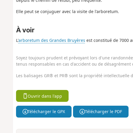
depuis le chemin de retour, peu fréquenté.
Elle peut se conjuguer avec la visite de l'arboretum.
À voir
L'
arboretum des Grandes Bruyères
est constitué de 7000 a
Soyez toujours prudent et prévoyant lors d'une randonnée. 
tenus responsables en cas d'accident ou de désagrément q
Les balisages GR® et PR® sont la propriété intellectuelle
Ouvrir dans l'app
Télécharger le GPX
Télécharger le PDF