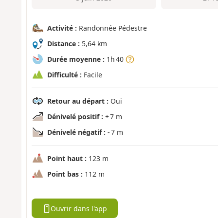
Activité :
Randonnée Pédestre
Distance :
5,64 km
Durée moyenne :
1h 40
Difficulté :
Facile
Retour au départ :
Oui
Dénivelé positif :
+ 7 m
Dénivelé négatif :
- 7 m
Point haut :
123 m
Point bas :
112 m
Ouvrir dans l'app