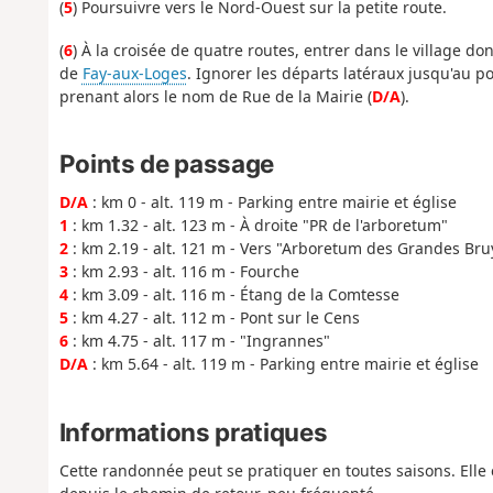
(
5
) Poursuivre vers le Nord-Ouest sur la petite route.
(
6
) À la croisée de quatre routes, entrer dans le village do
de
Fay-aux-Loges
. Ignorer les départs latéraux jusqu'au p
prenant alors le nom de Rue de la Mairie (
D/A
).
Points de passage
D/A
: km 0 - alt. 119 m - Parking entre mairie et église
1
: km 1.32 - alt. 123 m - À droite "PR de l'arboretum"
2
: km 2.19 - alt. 121 m - Vers "Arboretum des Grandes Bru
3
: km 2.93 - alt. 116 m - Fourche
4
: km 3.09 - alt. 116 m - Étang de la Comtesse
5
: km 4.27 - alt. 112 m - Pont sur le Cens
6
: km 4.75 - alt. 117 m - "Ingrannes"
D/A
: km 5.64 - alt. 119 m - Parking entre mairie et église
Informations pratiques
Cette randonnée peut se pratiquer en toutes saisons. Elle 