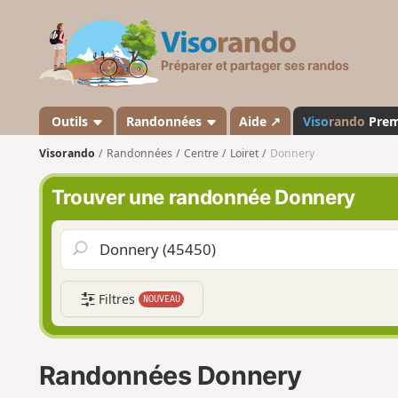
V
i
s
o
r
a
Outils
Randonnées
Aide ↗
Viso
rando
Pre
n
Visorando
Randonnées
Centre
Loiret
Donnery
d
o
Trouver une randonnée Donnery
Filtres
NOUVEAU
Randonnées Donnery