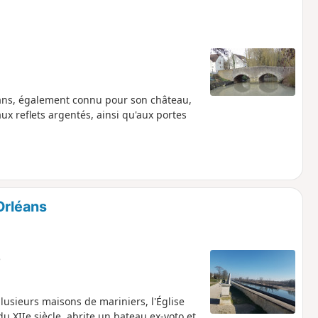
éans, également connu pour son château,
aux reflets argentés, ainsi qu'aux portes
Orléans
e
lusieurs maisons de mariniers, l'Église
 XIIe siècle, abrite un bateau ex-voto et