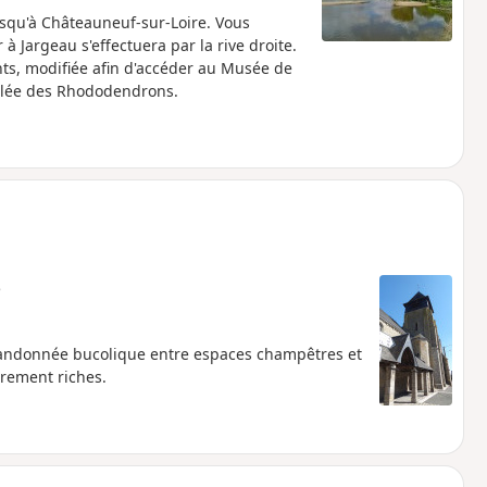
usqu'à Châteauneuf-sur-Loire. Vous
à Jargeau s'effectuera par la rive droite.
ts, modifiée afin d'accéder au Musée de
 allée des Rhododendrons.
e
 randonnée bucolique entre espaces champêtres et
ièrement riches.