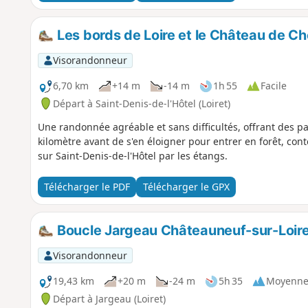
Les bords de Loire et le Château de Ch
Visorandonneur
6,70 km
+14 m
-14 m
1h 55
Facile
Départ à Saint-Denis-de-l'Hôtel (Loiret)
Une randonnée agréable et sans difficultés, offrant des p
kilomètre avant de s'en éloigner pour entrer en forêt, con
sur Saint-Denis-de-l'Hôtel par les étangs.
Télécharger le PDF
Télécharger le GPX
Boucle Jargeau Châteauneuf-sur-Loire 
Visorandonneur
19,43 km
+20 m
-24 m
5h 35
Moyenn
Départ à Jargeau (Loiret)