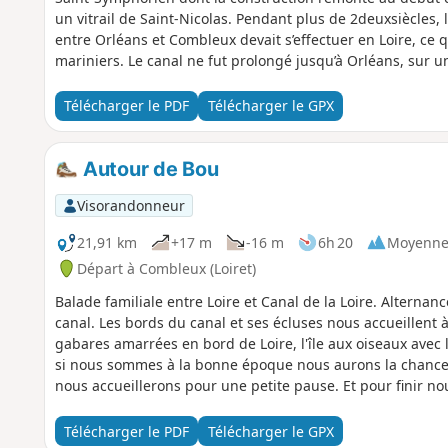
un vitrail de Saint-Nicolas. Pendant plus de 2deuxsiècles, 
entre Orléans et Combleux devait s’effectuer en Loire, c
mariniers. Le canal ne fut prolongé jusqu’à Orléans, sur u
début du XXe siècle. C’est cette portion que vous allez suiv
canal. C’est par l’Écluse de l’Embouchure construite en 19
Télécharger le PDF
Télécharger le GPX
prolongé. Et, à environ 200 m en amont de l’écluse, fut co
franchir le canal. Il s’agit d’un pont routier mobile dont le
pour permettre le passage des bateaux. Le chemin parall
Autour de Bou
surélévation, vous permet des points de vue.
Visorandonneur
21,91 km
+17 m
-16 m
6h 20
Moyenn
Départ à Combleux (Loiret)
Balade familiale entre Loire et Canal de la Loire. Alterna
canal. Les bords du canal et ses écluses nous accueillent 
gabares amarrées en bord de Loire, l'île aux oiseaux avec 
si nous sommes à la bonne époque nous aurons la chance d
nous accueillerons pour une petite pause. Et pour finir no
du canal.
Télécharger le PDF
Télécharger le GPX