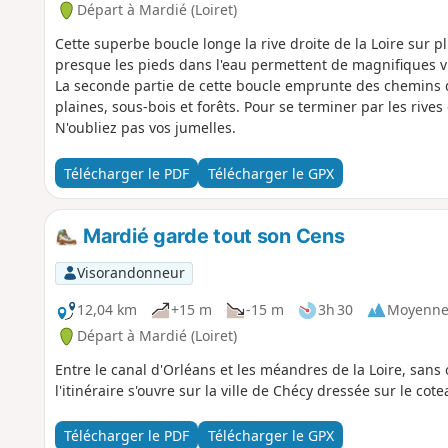
Départ à Mardié (Loiret)
Cette superbe boucle longe la rive droite de la Loire sur pl
presque les pieds dans l'eau permettent de magnifiques vue
La seconde partie de cette boucle emprunte des chemins q
plaines, sous-bois et forêts. Pour se terminer par les rives 
N'oubliez pas vos jumelles.
Télécharger le PDF
Télécharger le GPX
Mardié garde tout son Cens
Visorandonneur
12,04 km
+15 m
-15 m
3h 30
Moyenn
Départ à Mardié (Loiret)
Entre le canal d'Orléans et les méandres de la Loire, sans
l'itinéraire s'ouvre sur la ville de Chécy dressée sur le cote
Télécharger le PDF
Télécharger le GPX