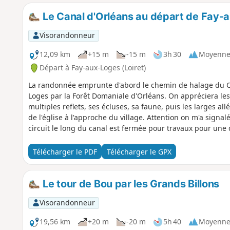
Le Canal d'Orléans au départ de Fay-
Visorandonneur
12,09 km
+15 m
-15 m
3h 30
Moyenn
Départ à Fay-aux-Loges (Loiret)
La randonnée emprunte d'abord le chemin de halage du Ca
Loges par la Forêt Domaniale d'Orléans. On appréciera le
multiples reflets, ses écluses, sa faune, puis les larges all
de l'église à l'approche du village. Attention on m'a signal
circuit le long du canal est fermée pour travaux pour une
d'affichée).
Télécharger le PDF
Télécharger le GPX
Le tour de Bou par les Grands Billons
Visorandonneur
19,56 km
+20 m
-20 m
5h 40
Moyenn