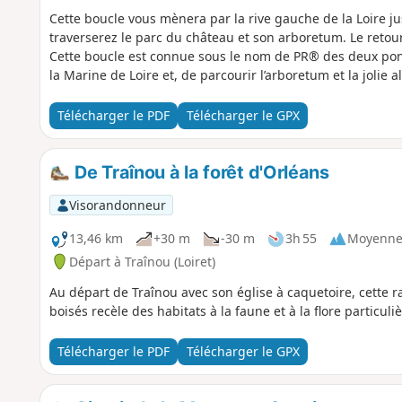
Cette boucle vous mènera par la rive gauche de la Loire j
traverserez le parc du château et son arboretum. Le retour 
Cette boucle est connue sous le nom de PR® des deux pon
la Marine de Loire et, de parcourir l’arboretum et la jolie
Télécharger le PDF
Télécharger le GPX
De Traînou à la forêt d'Orléans
Visorandonneur
13,46 km
+30 m
-30 m
3h 55
Moyenn
Départ à Traînou (Loiret)
Au départ de Traînou avec son église à caquetoire, cette
boisés recèle des habitats à la faune et à la flore particul
Télécharger le PDF
Télécharger le GPX