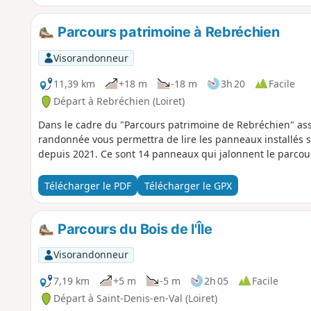
Parcours patrimoine à Rebréchien
Visorandonneur
11,39 km
+18 m
-18 m
3h 20
Facile
Départ à Rebréchien (Loiret)
Dans le cadre du "Parcours patrimoine de Rebréchien" asso
randonnée vous permettra de lire les panneaux installés s
depuis 2021. Ce sont 14 panneaux qui jalonnent le parcou
Télécharger le PDF
Télécharger le GPX
Parcours du Bois de l'Île
Visorandonneur
7,19 km
+5 m
-5 m
2h 05
Facile
Départ à Saint-Denis-en-Val (Loiret)