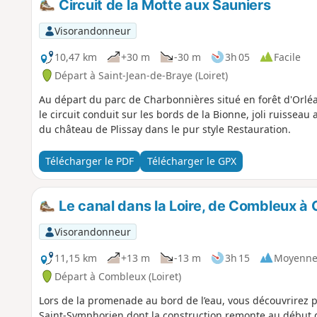
Circuit de la Motte aux Sauniers
Visorandonneur
10,47 km
+30 m
-30 m
3h 05
Facile
Départ à Saint-Jean-de-Braye (Loiret)
Au départ du parc de Charbonnières situé en forêt d'Orl
le circuit conduit sur les bords de la Bionne, joli ruisseau 
du château de Plissay dans le pur style Restauration.
Télécharger le PDF
Télécharger le GPX
Le canal dans la Loire, de Combleux à 
Visorandonneur
11,15 km
+13 m
-13 m
3h 15
Moyenn
Départ à Combleux (Loiret)
Lors de la promenade au bord de l’eau, vous découvrirez p
Saint-Symphorien dont la construction remonte au début du