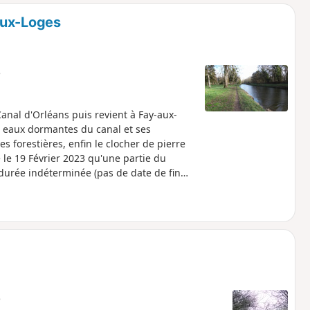
o
a
aux-Loges
i
m
p
e
nal d'Orléans puis revient à Fay-aux-
s eaux dormantes du canal et ses
ées forestières, enfin le clocher de pierre
é le 19 Février 2023 qu'une partie du
 durée indéterminée (pas de date de fin
e