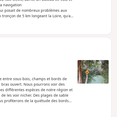
la navigation
e qui posait de nombreux problèmes aux
n tronçon de 5 km longeant la Loire, qu'au
re, en partie sur la digue entre Loire et
12 que les bateaux gagnaient ce canal
nstruit en 1913 le Pont Tournant pour
 tablier pouvait tourner autour d’un axe,
èle au chemin de halage, mais en
e
nce entre sous-bois, champs et bords de
à bras ouvert. Nous pourrons voir des
les différentes espèces de notre région et
e les voir nicher. Des plages de sable
us profiterons de la quiétude des bords