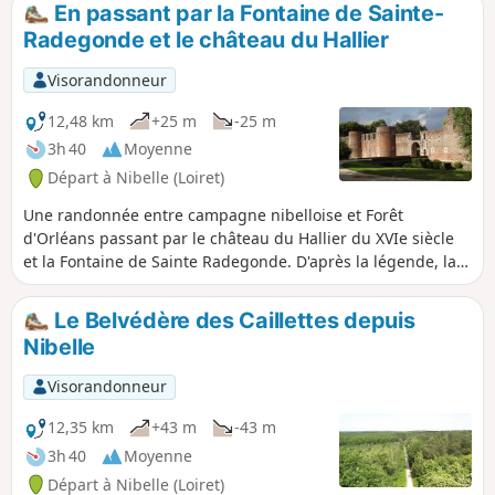
écouter les oiseaux ou bien encore pour sentir et respirer
En passant par la Fontaine de Sainte-
l'air pur, loin des routes et des villages.
Radegonde et le château du Hallier
Visorandonneur
12,48 km
+25 m
-25 m
3h 40
Moyenne
Départ à Nibelle (Loiret)
Une randonnée entre campagne nibelloise et Forêt
d'Orléans passant par le château du Hallier du XVIe siècle
et la Fontaine de Sainte Radegonde. D'après la légende, la
reine des Francs aurait fait jaillir d'un coup de talon une
source aux vertus miraculeuses.
Le Belvédère des Caillettes depuis
Nibelle
Visorandonneur
12,35 km
+43 m
-43 m
3h 40
Moyenne
Départ à Nibelle (Loiret)