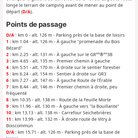
longe le terrain de camping avant de mener au point de
départ (
D/A
).
Points de passage
D/A
: km 0 - alt. 126 m - Parking près de la base de loisirs
1
: km 1.04 - alt. 126 m - À gauche "promenade du Bois
Bézard"
2
: km 2.25 - alt. 131 m - À gauche sur le GR°°®°°3B
3
: km 4.65 - alt. 135 m - Premier chemin à gauche
4
: km 5.51 - alt. 170 m - À droite sur le sentier forestier
5
: km 6.24 - alt. 154 m - Sentier à droite sur GR3
6
: km 7.27 - alt. 147 m - À gauche Route de l’Érable
7
: km 8.44 - alt. 146 m - Premier chemin à droite, peu
fréquenté
8
: km 10.35 - alt. 138 m - Route de la Feuille Morte
9
: km 11.96 - alt. 130 m - À gauche vers "la Bouillante"
10
: km 13.13 - alt. 138 m - Carrefour Seichebrières
11
: km 13.99 - alt. 132 m - À droite route de Vitry à
Boiscommun
D/A
: km 15.71 - alt. 126 m - Parking près de la base de