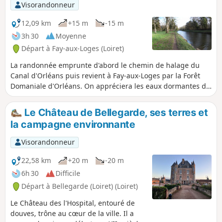
Visorandonneur
12,09 km
+15 m
-15 m
3h 30
Moyenne
Départ à Fay-aux-Loges (Loiret)
La randonnée emprunte d'abord le chemin de halage du
Canal d'Orléans puis revient à Fay-aux-Loges par la Forêt
Domaniale d'Orléans. On appréciera les eaux dormantes du
canal et ses multiples reflets, ses écluses, sa faune, puis les
larges allées forestières, enfin le clocher de pierre de
Le Château de Bellegarde, ses terres et
l'église à l'approche du village. Attention on m'a signalé le
la campagne environnante
19 Février 2023 qu'une partie du circuit le long du canal est
fermée pour travaux pour une durée indéterminée (pas de
Visorandonneur
date de fin d'affichée).
22,58 km
+20 m
-20 m
6h 30
Difficile
Départ à Bellegarde (Loiret) (Loiret)
Le Château des l'Hospital, entouré de
douves, trône au cœur de la ville. Il a