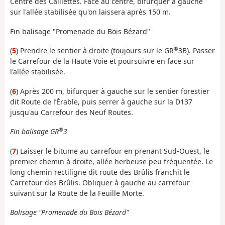
Centre des Caillettes. Face au centre, bifurquer à gauche
sur l'allée stabilisée qu'on laissera après 150 m.
Fin balisage "Promenade du Bois Bézard"
®
(
5
) Prendre le sentier à droite (toujours sur le GR
3B). Passer
le Carrefour de la Haute Voie et poursuivre en face sur
l'allée stabilisée.
(
6
) Après 200 m, bifurquer à gauche sur le sentier forestier
dit Route de l’Érable, puis serrer à gauche sur la D137
jusqu'au Carrefour des Neuf Routes.
®
Fin balisage GR
3
(
7
) Laisser le bitume au carrefour en prenant Sud-Ouest, le
premier chemin à droite, allée herbeuse peu fréquentée. Le
long chemin rectiligne dit route des Brûlis franchit le
Carrefour des Brûlis. Obliquer à gauche au carrefour
suivant sur la Route de la Feuille Morte.
Balisage "Promenade du Bois Bézard"