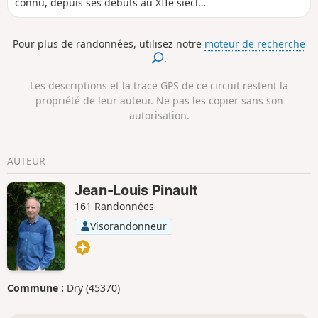
connu, depuis ses débuts au XIIe siècle,
de nombreuses évolutions. Les cuisines,
écuries et fermes du château
Pour plus de randonnées, utilisez notre
moteur de recherche
l'entourent toujours aujourd'hui. Le parc
.
a, quant à lui, disparu. Faites-vous une
idée du site en 1844 en consultant
Les descriptions et la trace GPS de ce circuit restent la
le lien suivant Les chemins de la
propriété de leur auteur. Ne pas les copier sans son
campagne environnante vous
autorisation.
conduiront de bois en bois où
s'épanouit une faune riche et variée.
AUTEUR
Jean-Louis Pinault
161 Randonnées
Visorandonneur
Commune :
Dry (45370)