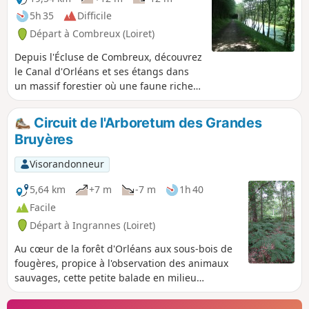
5h 35
Difficile
Départ à Combreux (Loiret)
Depuis l'Écluse de Combreux, découvrez
le Canal d'Orléans et ses étangs dans
un massif forestier où une faune riche
et variée vous accompagnera et se
laissera observer au détour d'un
Circuit de l'Arboretum des Grandes
chemin. Soyez matinal, discret et
Bruyères
attentif pour en profiter. Ne plus se fier
aux photos avec le chemin de halage.
Visorandonneur
Celui ci est remplacé par la véloroute. La
rando perd un peu de son charme mais
5,64 km
+7 m
-7 m
1h 40
reste très agréable.
Facile
Départ à Ingrannes (Loiret)
Au cœur de la forêt d'Orléans aux sous-bois de
fougères, propice à l'observation des animaux
sauvages, cette petite balade en milieu
ombragé côtoie de nombreux étangs.