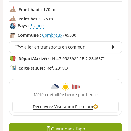
Point haut :
170 m
Point bas :
125 m
Pays :
France
Commune :
Combreux
(45530)
Y aller en transports en commun
Départ/Arrivée :
N 47.958398° / E 2.284637°
Carte(s) IGN :
Ref. 2319OT
Météo détaillée heure par heure
Découvrez Visorando Premium
Ouvrir dans l'app