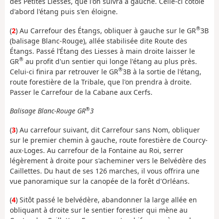
des Petites Liesses, que l'on suivra à gauche. Celle-ci côtoie
d'abord l'étang puis s'en éloigne.
®
(
2
) Au Carrefour des Étangs, obliquer à gauche sur le GR
3B
(balisage Blanc-Rouge), allée stabilisée dite Route des
Étangs. Passé l’Étang des Liesses à main droite laisser le
®
GR
au profit d'un sentier qui longe l'étang au plus près.
®
Celui-ci finira par retrouver le GR
3B à la sortie de l'étang,
route forestière de la Tribale, que l'on prendra à droite.
Passer le Carrefour de la Cabane aux Cerfs.
®
Balisage Blanc-Rouge GR
3
(
3
) Au carrefour suivant, dit Carrefour sans Nom, obliquer
sur le premier chemin à gauche, route forestière de Courcy-
aux-Loges. Au carrefour de la Fontaine au Roi, serrer
légèrement à droite pour s'acheminer vers le Belvédère des
Caillettes. Du haut de ses 126 marches, il vous offrira une
vue panoramique sur la canopée de la forêt d'Orléans.
(
4
) Sitôt passé le belvédère, abandonner la large allée en
obliquant à droite sur le sentier forestier qui mène au