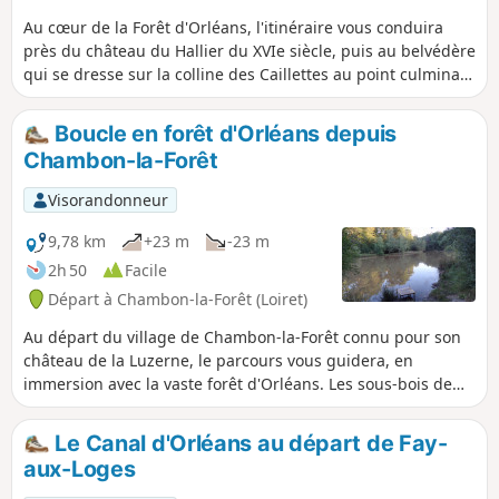
Au cœur de la Forêt d'Orléans, l'itinéraire vous conduira
près du château du Hallier du XVIe siècle, puis au belvédère
qui se dresse sur la colline des Caillettes au point culminant
de la Forêt d’Orléans : une occasion d'admirer le massif
environnant à perte de vue.
Boucle en forêt d'Orléans depuis
Chambon-la-Forêt
Visorandonneur
9,78 km
+23 m
-23 m
2h 50
Facile
Départ à Chambon-la-Forêt (Loiret)
Au départ du village de Chambon-la-Forêt connu pour son
château de la Luzerne, le parcours vous guidera, en
immersion avec la vaste forêt d'Orléans. Les sous-bois de
fougères ou de bruyères abritent de grands animaux
sauvages dans la quiétude de la forêt domaniale.
Le Canal d'Orléans au départ de Fay-
aux-Loges