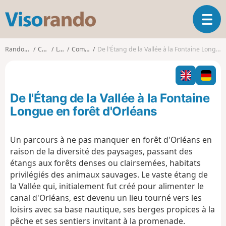
V
O
i
u
s
v
o
Randonnées
Centre
Loiret
Combreux
De l'Étang de la Vallée à la Fontaine Longue en forêt d'Orléans
r
r
i
a
r
n
l
d
De l'Étang de la Vallée à la Fontaine
a
o
n
Longue en forêt d'Orléans
a
v
Un parcours à ne pas manquer en forêt d'Orléans en
i
raison de la diversité des paysages, passant des
g
a
étangs aux forêts denses ou clairsemées, habitats
t
privilégiés des animaux sauvages. Le vaste étang de
i
la Vallée qui, initialement fut créé pour alimenter le
o
canal d'Orléans, est devenu un lieu tourné vers les
n
loisirs avec sa base nautique, ses berges propices à la
pêche et ses sentiers invitant à la promenade.