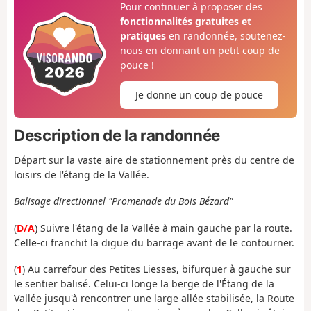
Pour continuer à proposer des
fonctionnalités gratuites et
pratiques
en randonnée, soutenez-
nous en donnant un petit coup de
pouce !
Je donne un coup de pouce
Description de la randonnée
Départ sur la vaste aire de stationnement près du centre de
loisirs de l'étang de la Vallée.
Balisage directionnel "Promenade du Bois Bézard"
(
D/A
) Suivre l'étang de la Vallée à main gauche par la route.
Celle-ci franchit la digue du barrage avant de le contourner.
(
1
) Au carrefour des Petites Liesses, bifurquer à gauche sur
le sentier balisé. Celui-ci longe la berge de l'Étang de la
Vallée jusqu'à rencontrer une large allée stabilisée, la Route