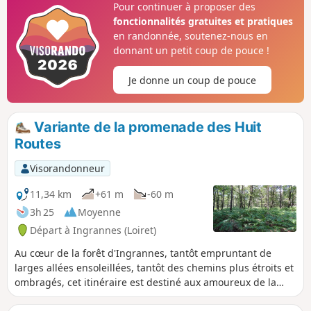
Pour continuer à proposer des
fonctionnalités gratuites et pratiques
en randonnée, soutenez-nous en
donnant un petit coup de pouce !
Je donne un coup de pouce
Variante de la promenade des Huit
Routes
Visorandonneur
11,34 km
+61 m
-60 m
3h 25
Moyenne
Départ à Ingrannes (Loiret)
Au cœur de la forêt d'Ingrannes, tantôt empruntant de
larges allées ensoleillées, tantôt des chemins plus étroits et
ombragés, cet itinéraire est destiné aux amoureux de la
forêt pour y observer les grands animaux sauvages ou bien