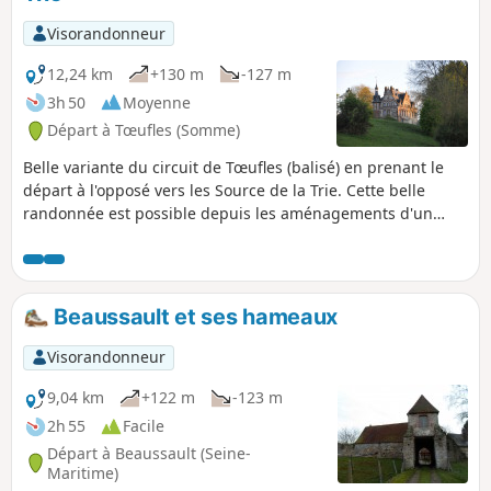
Visorandonneur
12,24 km
+130 m
-127 m
3h 50
Moyenne
Départ à Tœufles (Somme)
Belle variante du circuit de Tœufles (balisé) en prenant le
départ à l'opposé vers les Source de la Trie. Cette belle
randonnée est possible depuis les aménagements d'un
circuit nommée "La Trie enchantée" réalisé par la
Communauté de Communes du Vimeu.
Beaussault et ses hameaux
Visorandonneur
9,04 km
+122 m
-123 m
2h 55
Facile
Départ à Beaussault (Seine-
Maritime)