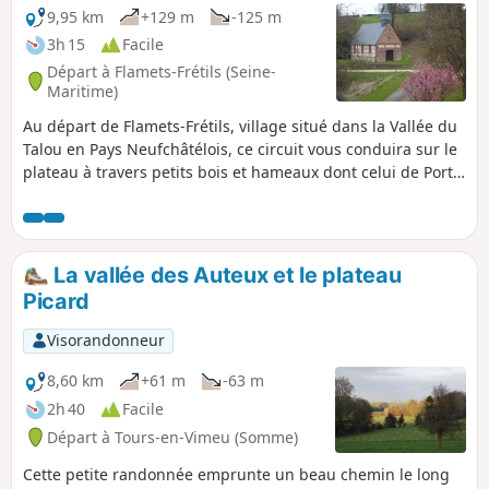
9,95 km
+129 m
-125 m
3h 15
Facile
Départ à Flamets-Frétils (Seine-
Maritime)
Au départ de Flamets-Frétils, village situé dans la Vallée du
Talou en Pays Neufchâtélois, ce circuit vous conduira sur le
plateau à travers petits bois et hameaux dont celui de Port-
Mort avec sa chapelle.
La vallée des Auteux et le plateau
Picard
Visorandonneur
8,60 km
+61 m
-63 m
2h 40
Facile
Départ à Tours-en-Vimeu (Somme)
Cette petite randonnée emprunte un beau chemin le long