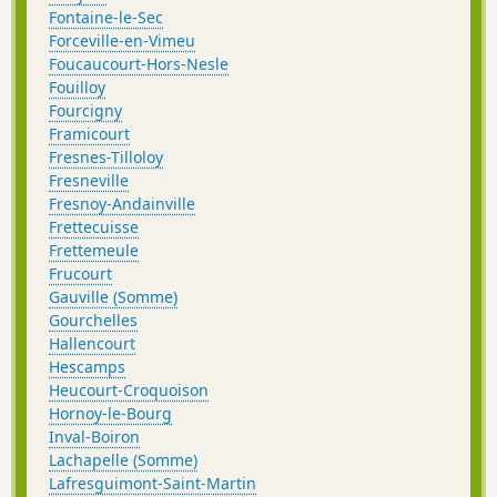
Fontaine-le-Sec
Forceville-en-Vimeu
Foucaucourt-Hors-Nesle
Fouilloy
Fourcigny
Framicourt
Fresnes-Tilloloy
Fresneville
Fresnoy-Andainville
Frettecuisse
Frettemeule
Frucourt
Gauville (Somme)
Gourchelles
Hallencourt
Hescamps
Heucourt-Croquoison
Hornoy-le-Bourg
Inval-Boiron
Lachapelle (Somme)
Lafresguimont-Saint-Martin