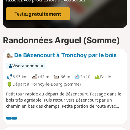
p
Testez
gratuitement
Randonnées Arguel (Somme)
De Bézencourt à Tronchoy par le bois
Visorandonneur
6,95 km
+62 m
-66 m
2h 10
Facile
Départ à Hornoy-le-Bourg (Somme)
Petit tour rapide au départ de Bézencourt. Passage dans le
bois très agréable. Puis retour vers Bézencourt par un
chemin en bas des champs. Petite portion de route avec
très peu de circulation.