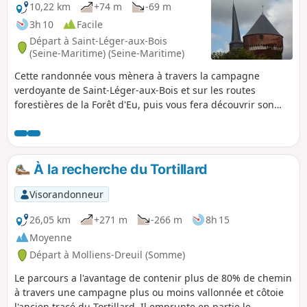
10,22 km
+74 m
-69 m
3h 10
Facile
Départ à Saint-Léger-aux-Bois
(Seine-Maritime) (Seine-Maritime)
Cette randonnée vous mènera à travers la campagne
verdoyante de Saint-Léger-aux-Bois et sur les routes
forestières de la Forêt d'Eu, puis vous fera découvrir son
patrimoine bâti la Tour médiévale du Duc de Mailly et
l'église Saint-Léger d'Autun au clocher penché.
À la recherche du Tortillard
Visorandonneur
26,05 km
+271 m
-266 m
8h 15
Moyenne
Départ à Molliens-Dreuil (Somme)
Le parcours a l'avantage de contenir plus de 80% de chemin
à travers une campagne plus ou moins vallonnée et côtoie
l'ancien tracé du Tortillard. Il emprunte en partie le