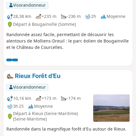
Visorandonneur
28,38 km
+235 m
-236 m
2h
Moyenne
Départ à Bougainville (Somme)
Randonnée assez facile, permettant de découvrir les
alentours de Molliens-Dreuil : le parc éolien de Bougainville
et le Château de Courcelles.
Rieux Forêt d'Eu
Visorandonneur
10,16 km
+173 m
-174 m
3h 25
Moyenne
Départ à Rieux (Seine-Maritime)
(Seine-Maritime)
Randonnée dans la magnifique forêt d'Eu autour de Rieux.