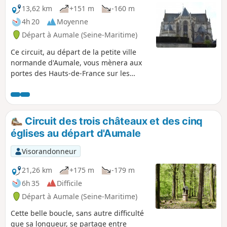
13,62 km
+151 m
-160 m
4h 20
Moyenne
Départ à Aumale (Seine-Maritime)
Ce circuit, au départ de la petite ville
normande d'Aumale, vous mènera aux
portes des Hauts-de-France sur les
communes de Digeon dans la Somme,
d'Escles-Saint-Pierre et Quincampoix-
Fleury dans l'Oise. Au fil de la
randonnée, vous traverserez champs et
Circuit des trois châteaux et des cinq
bois avant un retour dans la vallée de la
églises au départ d'Aumale
Bresle.
Visorandonneur
21,26 km
+175 m
-179 m
6h 35
Difficile
Départ à Aumale (Seine-Maritime)
Cette belle boucle, sans autre difficulté
que sa longueur, se partage entre