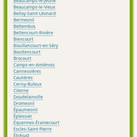
Beaucamps-le-Jeune
Beaucamps-le-Vieux
Belloy-Saint-Léonard
Bermesnil
Bettembos
Bettencourt-Rivière
Biencourt
Bouillancourt-en-Séry
Bouttencourt
Brocourt
Camps-en-Amiénois
Cannessières
Caulières
Cerisy-Buleux
Citerne
Doudelainville
Dromesnil
Épaumesnil
Éplessier
Équennes-Éramecourt
Escles-Saint-Pierre
Étréjust