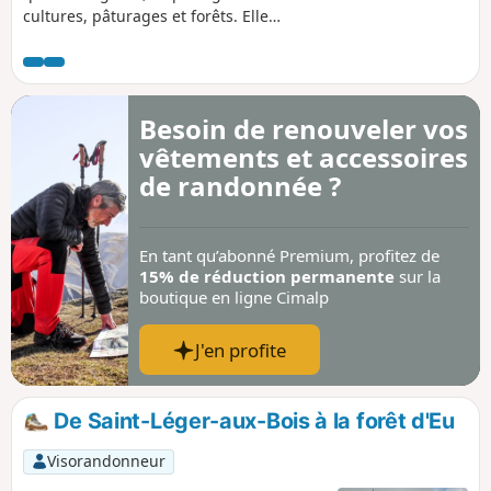
cultures, pâturages et forêts. Elle
permet d'apprécier l'architecture non
seulement de plusieurs châteaux et
monuments religieux, mais aussi celle
des villages traversés. Le vieux centre
Besoin de renouveler vos
d'Aumale, avec sa mairie et sa
vêtements et accessoires
majestueuse église, méritent aussi une
petite flânerie supplémentaire.
de randonnée ?
En tant qu’abonné Premium, profitez de
15% de réduction permanente
sur la
boutique en ligne Cimalp
J'en profite
De Saint-Léger-aux-Bois à la forêt d'Eu
Visorandonneur