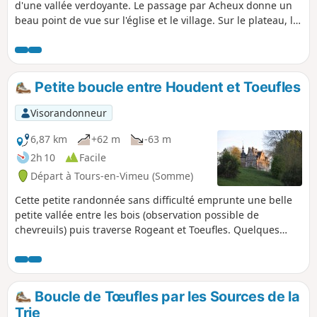
d'une vallée verdoyante. Le passage par Acheux donne un
beau point de vue sur l'église et le village. Sur le plateau, la
vue s'étend jusqu'à la vallée de la Somme.
Petite boucle entre Houdent et Toeufles
Visorandonneur
6,87 km
+62 m
-63 m
2h 10
Facile
Départ à Tours-en-Vimeu (Somme)
Cette petite randonnée sans difficulté emprunte une belle
petite vallée entre les bois (observation possible de
chevreuils) puis traverse Rogeant et Toeufles. Quelques
habitations picardes typiques ainsi que les châteaux de
Rogeant et de Toeufles sont à remarquer. La remontée sur
le plateau permet un beau point de vue sur la vallée de la
Trie, avant le retour vers Houdent.
Boucle de Tœufles par les Sources de la
Trie