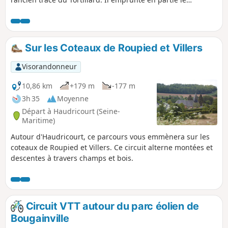
GR®125.
Sur les Coteaux de Roupied et Villers
Visorandonneur
10,86 km
+179 m
-177 m
3h 35
Moyenne
Départ à Haudricourt (Seine-
Maritime)
Autour d'Haudricourt, ce parcours vous emmènera sur les
coteaux de Roupied et Villers. Ce circuit alterne montées et
descentes à travers champs et bois.
Circuit VTT autour du parc éolien de
Bougainville