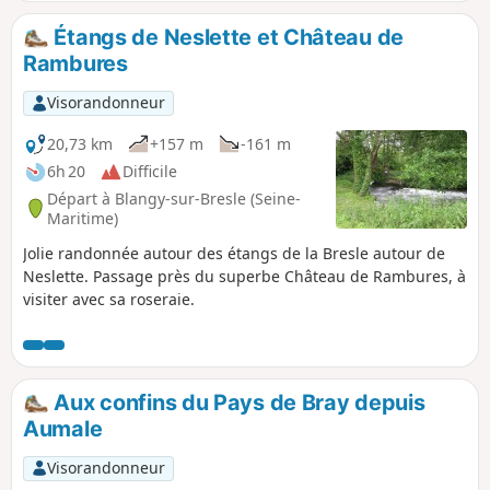
Étangs de Neslette et Château de
Rambures
Visorandonneur
20,73 km
+157 m
-161 m
6h 20
Difficile
Départ à Blangy-sur-Bresle (Seine-
Maritime)
Jolie randonnée autour des étangs de la Bresle autour de
Neslette. Passage près du superbe Château de Rambures, à
visiter avec sa roseraie.
Aux confins du Pays de Bray depuis
Aumale
Visorandonneur