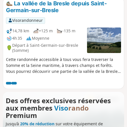
La vallée de la Bresle depuis Saint-
Germain-sur-Bresle
Visorandonneur
14,78 km
+125 m
-135 m
4h 35
Moyenne
Départ à Saint-Germain-sur-Bresle
(Somme)
Cette randonnée accessible à tous vous fera traverser la
Somme et la Seine maritime, à travers champs et forêts.
Vous pourrez découvrir une partie de la vallée de la Bresle,
les étangs de Neuville-Coppegueule ainsi que ceux de Vieux
Rouen-sur-Bresle.
Des offres exclusives réservées
aux membres
Viso
rando
Premium
Jusqu’à
20% de réduction
sur votre équipement de