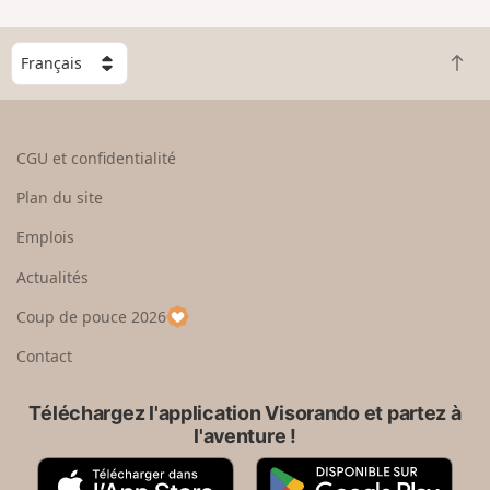
C
R
h
e
o
t
i
o
s
CGU et confidentialité
u
i
r
s
Plan du site
e
s
n
e
Emplois
h
z
Actualités
a
u
u
n
Coup de pouce 2026
t
p
a
Contact
y
s
Téléchargez l'application Visorando et partez à
l'aventure !
A
G