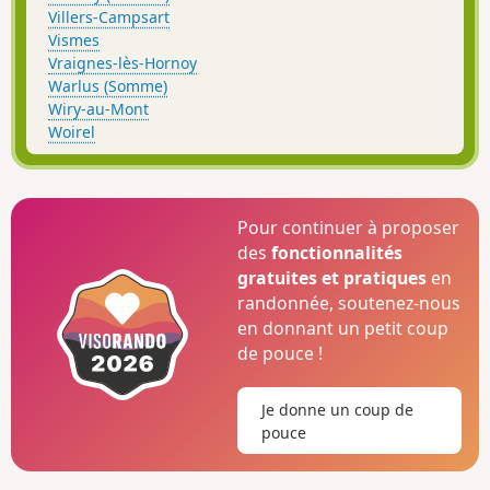
Villers-Campsart
Vismes
Vraignes-lès-Hornoy
Warlus (Somme)
Wiry-au-Mont
Woirel
Pour continuer à proposer
des
fonctionnalités
gratuites et pratiques
en
randonnée, soutenez-nous
en donnant un petit coup
de pouce !
Je donne un coup de
pouce