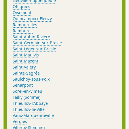
Neuville-Coppegueule
Offignies
Oisemont
Quincampoix-Fleuzy
Ramburelles
Rambures
Saint-Aubin-Rivière
Saint-Germain-sur-Bresle
Saint-Léger-sur-Bresle
Saint-Maulvis
Saint-Maxent
Saint-Valery
Sainte-Segrée
Saulchoy-sous-Poix
Senarpont
Sorel-en-Vimeu
Tailly (Somme)
Thieulloy-l'Abbaye
Thieulloy-la-Ville
Vaux-Marquenneville
Vergies
Villeroy (Somme)