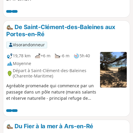
De Saint-Clément-des-Baleines aux
Portes-en-Ré
Visorandonneur
19,78 km
+6 m
-6 m
5h 40
Moyenne
Départ à Saint-Clément-des-Baleines
(Charente-Maritime)
Agréable promenade qui commence par un
passage dans un pôle nature (marais salants
et réserve naturelle - principal refuge de
novembre à mai pour de nombreux oiseaux
migrateurs) puis, continue dans "le petit
bois de trousse chemise" chère à Aznavour.
Le retour par la plage jusqu'au phare des
Du Fier à la mer à Ars-en-Ré
baleines permet un dépaysement total.