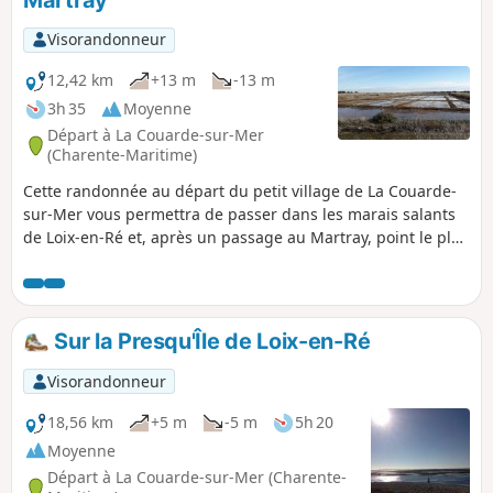
Visorandonneur
12,42 km
+13 m
-13 m
3h 35
Moyenne
Départ à La Couarde-sur-Mer
(Charente-Maritime)
Cette randonnée au départ du petit village de La Couarde-
sur-Mer vous permettra de passer dans les marais salants
de Loix-en-Ré et, après un passage au Martray, point le plus
étroit de l'Île de Ré, de revenir au point de départ par le
bord de mer.
Sur la Presqu'Île de Loix-en-Ré
Visorandonneur
18,56 km
+5 m
-5 m
5h 20
Moyenne
Départ à La Couarde-sur-Mer (Charente-