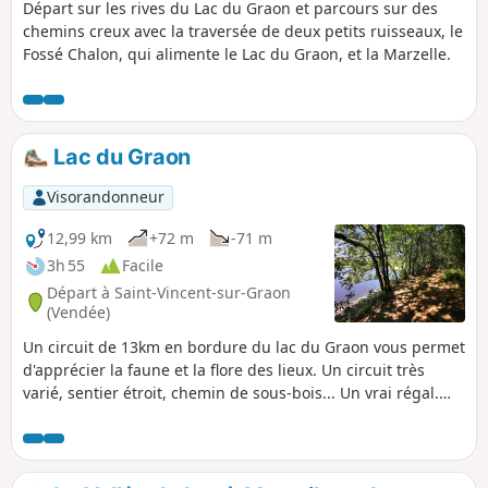
Départ sur les rives du Lac du Graon et parcours sur des
chemins creux avec la traversée de deux petits ruisseaux, le
Fossé Chalon, qui alimente le Lac du Graon, et la Marzelle.
Lac du Graon
Visorandonneur
12,99 km
+72 m
-71 m
3h 55
Facile
Départ à Saint-Vincent-sur-Graon
(Vendée)
Un circuit de 13km en bordure du lac du Graon vous permet
d'apprécier la faune et la flore des lieux. Un circuit très
varié, sentier étroit, chemin de sous-bois... Un vrai régal.
Possibilité d'allonger le circuit par des petites boucles
d'environ 2km (La Renardière et Les Petites Touches).