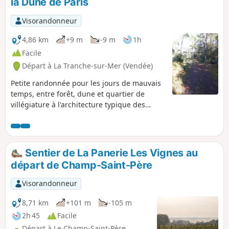
la Dune de Paris
Visorandonneur
4,86 km
+9 m
-9 m
1h
Facile
Départ à La Tranche-sur-Mer (Vendée)
Petite randonnée pour les jours de mauvais
temps, entre forêt, dune et quartier de
villégiature à l'architecture typique des
villages balnéaires.
Sentier de La Panerie Les Vignes au
départ de Champ-Saint-Père
Visorandonneur
8,71 km
+101 m
-105 m
2h 45
Facile
Départ à Le Champ-Saint-Père