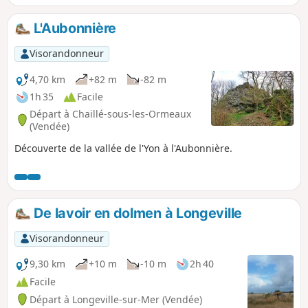
L'Aubonnière
Visorandonneur
4,70 km
+82 m
-82 m
1h 35
Facile
Départ à Chaillé-sous-les-Ormeaux
(Vendée)
Découverte de la vallée de l'Yon à l'Aubonnière.
De lavoir en dolmen à Longeville
Visorandonneur
9,30 km
+10 m
-10 m
2h 40
Facile
Départ à Longeville-sur-Mer (Vendée)