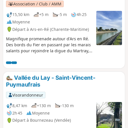
Panorama somptueux du haut du phare.
Association / Club / AMM
15,50 km
+5 m
-5 m
4h 25
Moyenne
Départ à Ars-en-Ré (Charente-Maritime)
Magnifique promenade autour d'Ars en Ré.
Des bords du Fier en passant par les marais
salants pour rejoindre la digue du Martray,
la Forêt de la Combe à l'Eau et revenir vers le
Fier et le port d'Ars. Avec toujours en point
de mire le clocher noir et blanc qui sert
d'amer aux marins du coin.
Vallée du Lay - Saint-Vincent-
Puymaufrais
Visorandonneur
8,47 km
+130 m
-130 m
2h 45
Moyenne
Départ à Bournezeau (Vendée)