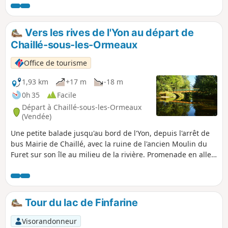
Vers les rives de l'Yon au départ de
Chaillé-sous-les-Ormeaux
Office de tourisme
1,93 km
+17 m
-18 m
0h 35
Facile
Départ à Chaillé-sous-les-Ormeaux
(Vendée)
Une petite balade jusqu'au bord de l'Yon, depuis l'arrêt de
bus Mairie de Chaillé, avec la ruine de l'ancien Moulin du
Furet sur son île au milieu de la rivière. Promenade en aller-
retour. Dans ce petit coin de nature, vous pourrez observer
des libellules, des martins pêcheurs, poissons divers etc.
Tour du lac de Finfarine
Visorandonneur