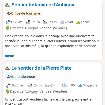
encore un chœur de crapauds. Côté histoire,
Sentier botanique d'Aubigny
c'est la petite fontaine en pierre, jadis source
d'alimentation du village de Mortevieille.
Office de tourisme
9,12 km
+21 m
-20 m
2h 40
Facile
Départ à Aubigny (Vendée) (Vendée)
Une grande boucle dans le bocage avec une biodiversité
cachée le long du chemin, alors ouvrez grand les yeux pour
observer l'orchis mâle, la grande asphodèle et de nombreux
arbres têtards. La randonnée est décrite à partir de l'arrêt
de bus "Église", mais le départ se fait au parking du
complexe sportif d'Aubigny.
Le sentier de la Pierre Plate
Visorandonneur
10,26 km
+24 m
-24 m
3h 00
Moyenne
Départ à Aubigny (Vendée) (Vendée)
Un petit circuit vendéen facile dans la campagne entre
D747 et A87.