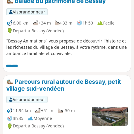
Balade du patrimoine de Bessay
Visorandonneur
6,00 km
+34 m
-33 m
1h 50
Facile
Départ à Bessay (Vendée)
"Bessay Animations" vous propose de découvrir l'histoire et
les richesses du village de Bessay, à votre rythme, dans une
ambiance familiale et conviviale.
Parcours rural autour de Bessay, petit
village sud-vendéen
Visorandonneur
11,94 km
+51 m
-50 m
3h 35
Moyenne
Départ à Bessay (Vendée)