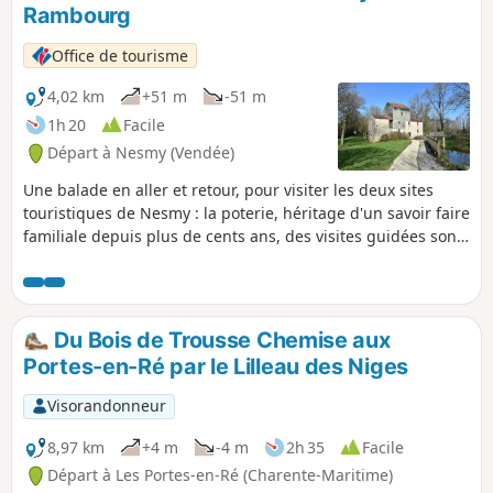
Rambourg
Office de tourisme
4,02 km
+51 m
-51 m
1h 20
Facile
Départ à Nesmy (Vendée)
Une balade en aller et retour, pour visiter les deux sites
touristiques de Nesmy : la poterie, héritage d'un savoir faire
familiale depuis plus de cents ans, des visites guidées sont
organisées pendant les vacances scolaires et le moulin de
Rambourg, le dernier moulin à eau encore intacte de la
Vallée de L'Yon, magnifique univers mécanique digne de
Jules Verne, le moulin se visite tous les étés et lors
Du Bois de Trousse Chemise aux
d'événements. Il est aussi possible de visiter les jardins du
Portes-en-Ré par le Lilleau des Niges
château de Nesmy l'été. Pour les visites, voir les
informations pratiques : OT la Roche-sur-Yon
Visorandonneur
8,97 km
+4 m
-4 m
2h 35
Facile
Départ à Les Portes-en-Ré (Charente-Maritime)