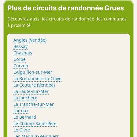
Plus de circuits de randonnée Grues
Découvrez aussi les circuits de randonnée des communes
à proximité
Angles (Vendée)
Bessay
Chasnais
Corpe
Curzon
L'Aiguillon-sur-Mer
La Bretonnière-la-Claye
La Couture (Vendée)
La Faute-sur-Mer
La Jonchère
La Tranche-sur-Mer
Lairoux
Le Bernard
Le Champ-Saint-Père
Le Givre
Les Magnils-Reigniers