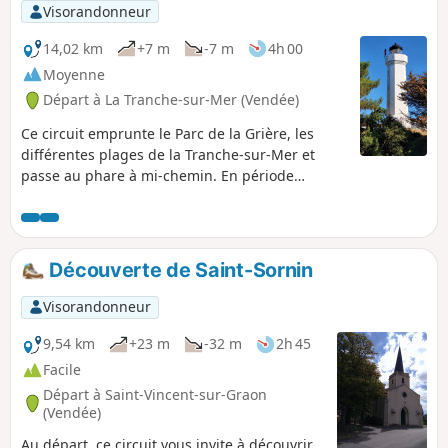
Visorandonneur
14,02 km
+7 m
-7 m
4h 00
Moyenne
Départ à La Tranche-sur-Mer (Vendée)
Ce circuit emprunte le Parc de la Grière, les
différentes plages de la Tranche-sur-Mer et
passe au phare à mi-chemin. En période
estivale, arriver tôt et à marée basse.
Découverte de Saint-Sornin
Visorandonneur
9,54 km
+23 m
-32 m
2h 45
Facile
Départ à Saint-Vincent-sur-Graon
(Vendée)
Au départ, ce circuit vous invite à découvrir