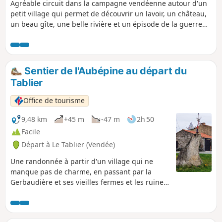
Agréable circuit dans la campagne vendéenne autour d'un
petit village qui permet de découvrir un lavoir, un château,
un beau gîte, une belle rivière et un épisode de la guerre
de Vendée (1793).
Sentier de l'Aubépine au départ du
Tablier
Office de tourisme
9,48 km
+45 m
-47 m
2h 50
Facile
Départ à Le Tablier (Vendée)
Une randonnée à partir d'un village qui ne
manque pas de charme, en passant par la
Gerbaudière et ses vieilles fermes et les ruines
d'une tour d'un ancien château (la tour
penchée). La nature n'est pas en reste avec le
passage dans la vallée de l'Yon et des sites