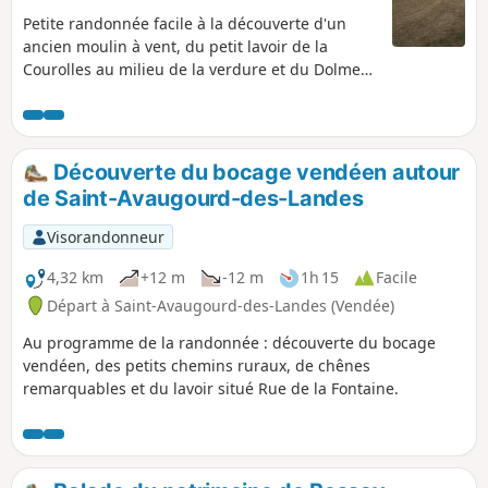
Petite randonnée facile à la découverte d'un
ancien moulin à vent, du petit lavoir de la
Courolles au milieu de la verdure et du Dolmen
du Grand Bouillac. Départ et arrivé à 200 m de
la Plage du Bouil sur la commune de Longeville.
Découverte du bocage vendéen autour
de Saint-Avaugourd-des-Landes
Visorandonneur
4,32 km
+12 m
-12 m
1h 15
Facile
Départ à Saint-Avaugourd-des-Landes (Vendée)
Au programme de la randonnée : découverte du bocage
vendéen, des petits chemins ruraux, de chênes
remarquables et du lavoir situé Rue de la Fontaine.