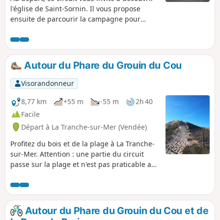
l'église de Saint-Sornin. Il vous propose
ensuite de parcourir la campagne pour
découvrir cette petite commune associée à
Saint-Vincent-sur-Graon. Ce parcours
comprend de nombreux chemins.
Autour du Phare du Grouin du Cou
Visorandonneur
8,77 km
+55 m
-55 m
2h 40
Facile
Départ à La Tranche-sur-Mer (Vendée)
Profitez du bois et de la plage à La Tranche-
sur-Mer. Attention : une partie du circuit
passe sur la plage et n'est pas praticable aux
heures de grandes marées hautes. Vous
pouvez alors, partir du point (6), rejoindre le
point (2) par les chemins forestiers.
Autour du Phare du Grouin du Cou et de