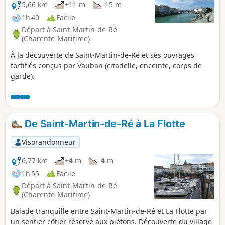
5,66 km
+11 m
-15 m
1h 40
Facile
Départ à Saint-Martin-de-Ré
(Charente-Maritime)
À la découverte de Saint-Martin-de-Ré et ses ouvrages
fortifiés conçus par Vauban (citadelle, enceinte, corps de
garde).
De Saint-Martin-de-Ré à La Flotte
Visorandonneur
6,77 km
+4 m
-4 m
1h 55
Facile
Départ à Saint-Martin-de-Ré
(Charente-Maritime)
Balade tranquille entre Saint-Martin-de-Ré et La Flotte par
un sentier côtier réservé aux piétons. Découverte du village