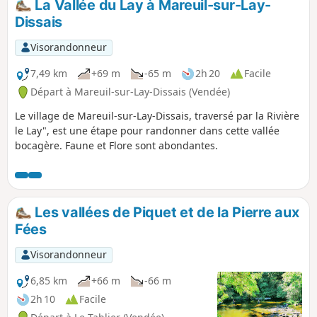
La Vallée du Lay à Mareuil-sur-Lay-
Dissais
Visorandonneur
7,49 km
+69 m
-65 m
2h 20
Facile
Départ à Mareuil-sur-Lay-Dissais (Vendée)
Le village de Mareuil-sur-Lay-Dissais, traversé par la Rivière
le Lay", est une étape pour randonner dans cette vallée
bocagère. Faune et Flore sont abondantes.
Les vallées de Piquet et de la Pierre aux
Fées
Visorandonneur
6,85 km
+66 m
-66 m
2h 10
Facile