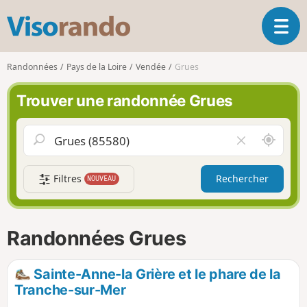
V
O
i
u
s
v
o
Randonnées
Pays de la Loire
Vendée
Grues
r
r
i
a
Trouver une randonnée Grues
r
n
l
d
a
o
A
V
n
u
i
a
t
d
v
Filtres
Rechercher
NOUVEAU
o
e
i
u
r
g
r
l
a
d
e
Randonnées Grues
t
e
c
i
m
h
o
o
a
Sainte-Anne-la Grière et le phare de la
n
i
m
Tranche-sur-Mer
p