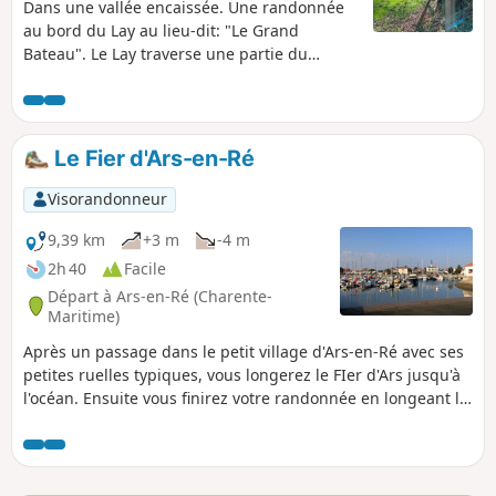
Dans une vallée encaissée. Une randonnée
au bord du Lay au lieu-dit: "Le Grand
Bateau". Le Lay traverse une partie du
Marais Poitevin et se jette dans l'Océan
Atlantique entre la Faute sur Mer et
l'Aiguillon sur Mer.
Le Fier d'Ars-en-Ré
Visorandonneur
9,39 km
+3 m
-4 m
2h 40
Facile
Départ à Ars-en-Ré (Charente-
Maritime)
Après un passage dans le petit village d'Ars-en-Ré avec ses
petites ruelles typiques, vous longerez le FIer d'Ars jusqu'à
l'océan. Ensuite vous finirez votre randonnée en longeant la
plage jusqu'au point de départ.