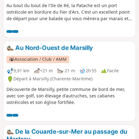
Au bout du bout de l'Ile de Ré, la Patache est un port
ostréicole en bordure du Fier d'Ars. C'est un excellent point
de départ pour une balade qui vous mènera par marais et
plages à travers le territoire discret mais très convoité des
Portes-en-Ré. Prévoir de terminer par les plages à marée
basse.
Au Nord-Ouest de Marsilly
Association / Club / AMM
9,91 km
+21 m
-21 m
2h 55
Facile
Départ à Marsilly (Charente-Maritime)
Découverte de Marsilly, petite commune de bord de mer,
avec son golf, son élevage d'autruches, ses cabanes
ostréicoles et son église fortifiée.
De la Couarde-sur-Mer au passage du
Martray