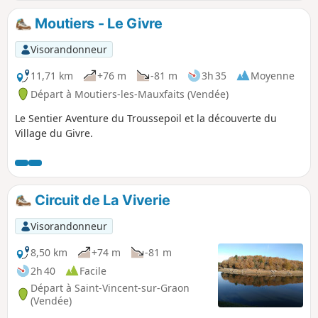
circuit se fait sur le bitume. Peut être fait aussi en VTT.
Moutiers - Le Givre
Visorandonneur
11,71 km
+76 m
-81 m
3h 35
Moyenne
Départ à Moutiers-les-Mauxfaits (Vendée)
Le Sentier Aventure du Troussepoil et la découverte du
Village du Givre.
Circuit de La Viverie
Visorandonneur
8,50 km
+74 m
-81 m
2h 40
Facile
Départ à Saint-Vincent-sur-Graon
(Vendée)