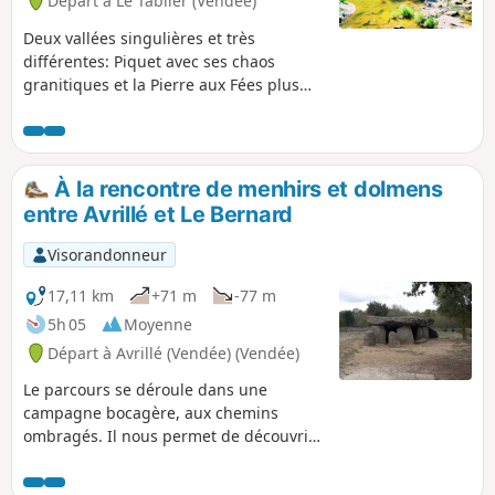
Départ à Le Tablier (Vendée)
Deux vallées singulières et très
différentes: Piquet avec ses chaos
granitiques et la Pierre aux Fées plus
sombre et plus paisible.
À la rencontre de menhirs et dolmens
entre Avrillé et Le Bernard
Visorandonneur
17,11 km
+71 m
-77 m
5h 05
Moyenne
Départ à Avrillé (Vendée) (Vendée)
Le parcours se déroule dans une
campagne bocagère, aux chemins
ombragés. Il nous permet de découvrir
un riche patrimoine mégalithique.