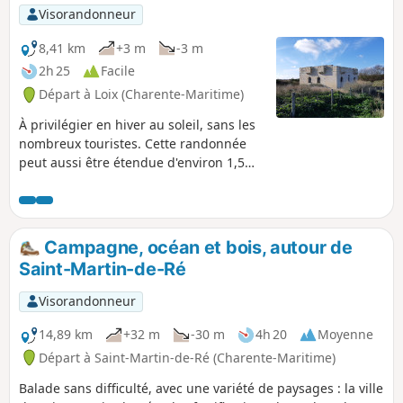
Visorandonneur
8,41 km
+3 m
-3 m
2h 25
Facile
Départ à Loix (Charente-Maritime)
À privilégier en hiver au soleil, sans les
nombreux touristes. Cette randonnée
peut aussi être étendue d'environ 1,5
km par la partie Est de Loix, le
Clénandré. Aucune difficulté ni piège,
tout est bien balisé. Une bonne partie
peut aussi être effectuée en vélo. Une
Campagne, océan et bois, autour de
grande partie du circuit est sur une
Saint-Martin-de-Ré
digue où vous aurez une belle vue sur
la mer et les bernaches, en saison.
Visorandonneur
14,89 km
+32 m
-30 m
4h 20
Moyenne
Départ à Saint-Martin-de-Ré (Charente-Maritime)
Balade sans difficulté, avec une variété de paysages : la ville