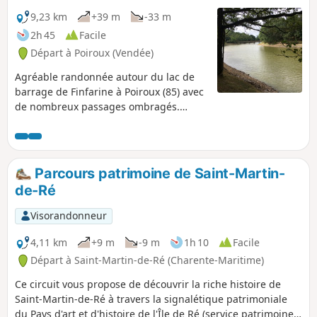
9,23 km
+39 m
-33 m
2h 45
Facile
Départ à Poiroux (Vendée)
Agréable randonnée autour du lac de
barrage de Finfarine à Poiroux (85) avec
de nombreux passages ombragés.
Possibilité de faire deux circuits : - un
circuit court de 7 km, - un circuit long
de 9 km.
Parcours patrimoine de Saint-Martin-
de-Ré
Visorandonneur
4,11 km
+9 m
-9 m
1h 10
Facile
Départ à Saint-Martin-de-Ré (Charente-Maritime)
Ce circuit vous propose de découvrir la riche histoire de
Saint-Martin-de-Ré à travers la signalétique patrimoniale
du Pays d'art et d'histoire de l'Île de Ré (service patrimoine