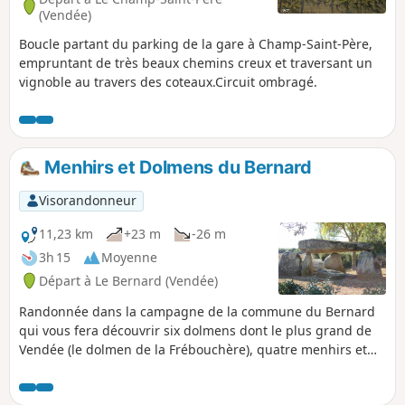
(Vendée)
Boucle partant du parking de la gare à Champ-Saint-Père,
empruntant de très beaux chemins creux et traversant un
vignoble au travers des coteaux.Circuit ombragé.
Menhirs et Dolmens du Bernard
Visorandonneur
11,23 km
+23 m
-26 m
3h 15
Moyenne
Départ à Le Bernard (Vendée)
Randonnée dans la campagne de la commune du Bernard
qui vous fera découvrir six dolmens dont le plus grand de
Vendée (le dolmen de la Frébouchère), quatre menhirs et
une tour gallo-romaine. Sur chaque lieu, des panneaux
d'informations sont présents. Une partie importante du