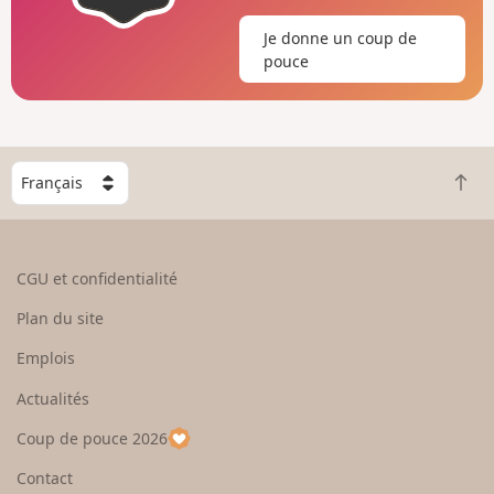
Je donne un coup de
pouce
C
R
h
e
o
t
i
o
s
CGU et confidentialité
u
i
r
s
Plan du site
e
s
n
e
Emplois
h
z
Actualités
a
u
u
n
Coup de pouce 2026
t
p
a
Contact