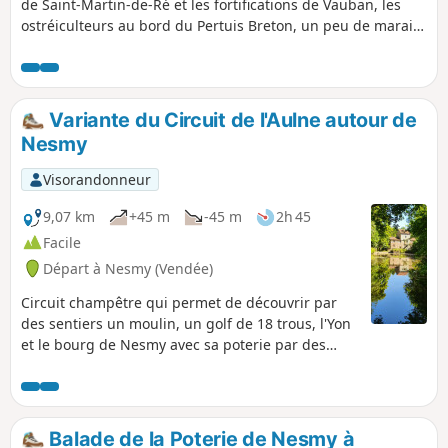
de Saint-Martin-de-Ré et les fortifications de Vauban, les
ostréiculteurs au bord du Pertuis Breton, un peu de marais
et de vignobles, les grandes plages du côté océan (Pertuis
d'Antioche), et d'agréables bois de sapin et de cèdre.
Variante du Circuit de l'Aulne autour de
Nesmy
Visorandonneur
9,07 km
+45 m
-45 m
2h 45
Facile
Départ à Nesmy (Vendée)
Circuit champêtre qui permet de découvrir par
des sentiers un moulin, un golf de 18 trous, l'Yon
et le bourg de Nesmy avec sa poterie par des
sentiers.
Balade de la Poterie de Nesmy à