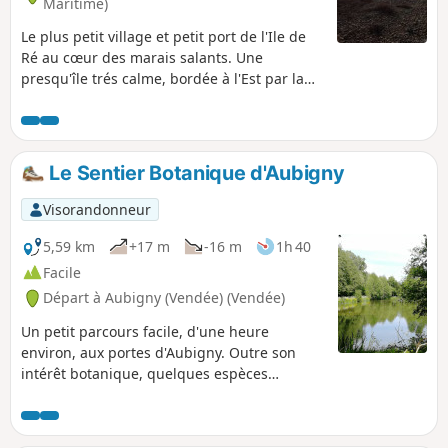
Maritime)
Le plus petit village et petit port de l'Ile de
Ré au cœur des marais salants. Une
presqu'île trés calme, bordée à l'Est par la
fosse de Loix et à l'Ouest par le Fier d'Ars. Le
petit village de Loix est très animé l'été.
Le Sentier Botanique d'Aubigny
Visorandonneur
5,59 km
+17 m
-16 m
1h 40
Facile
Départ à Aubigny (Vendée) (Vendée)
Un petit parcours facile, d'une heure
environ, aux portes d'Aubigny. Outre son
intérêt botanique, quelques espèces
remarquables, la faune n'est pas en reste.
Croisez une biche aussi étonnée que vous de
cette rencontre, un coucou, un rapace ou