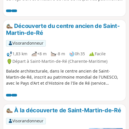
de la Communauté de communes). À travers ces
monuments et ces sites incontournables, vous découvrirez
les facettes de cette ville qui vous dévoilera quelques-uns
de ses secrets.
Découverte du centre ancien de Saint-
Martin-de-Ré
Visorandonneur
1,83 km
+8 m
-8 m
0h 35
Facile
Départ à Saint-Martin-de-Ré (Charente-Maritime)
Balade architecturale, dans le centre ancien de Saint-
Martin-de-Ré, inscrit au patrimoine mondial de l'UNESCO,
avec le Pays d'Art et d'Histoire de l'Ile de Ré (service
patrimoine de la Communauté de communes de l'Île de Ré)
À la découverte de Saint-Martin-de-Ré
Visorandonneur