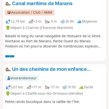
pleins de charmes comme Boutet et le gué à la
Canal maritime de Marans
Roussière. Quelques mégalithes sont visibles
comme la Pierre qui Vire, et au village du
Association / Club / AMM
Tablier, certains murs de maisons sont
construits sur des blocs de granit.
12,79 km
+3 m
-3 m
3h 40
Moyenne
Départ à Charron (Charente-Maritime)
Balade le long du canal navigable de l'estuaire de la Sèvre
Niortaise au Port de Marans. Partie Ouest du Marais
Poitevin où l'on pourra observer de nombreuses espèces
d'oiseaux maritimes, variant en fonction des saisons.
Un des chemins de mon enfance...
Visorandonneur
5,67 km
+77 m
-77 m
1h 50
Facile
Départ à Chaillé-sous-les-Ormeaux (Vendée)
Petite rando bucolique dans la vallée de l'Yon.