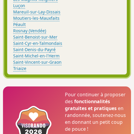
Luçon
Mareuil-sur-Lay-Dissais
Moutiers-les-Mauxfaits
Péault
Rosnay (Vendée)
Saint-Benoist-sur-Mer
Saint-Cyr-en-Talmondais
Saint-Denis-du-Payré
Saint-Michel-en-l'Herm
Saint-Vincent-sur-Graon
Triaize
Pour continuer à proposer
des
fonctionnalités
gratuites et pratiques
en
randonnée, soutenez-nous
en donnant un petit coup
de pouce !