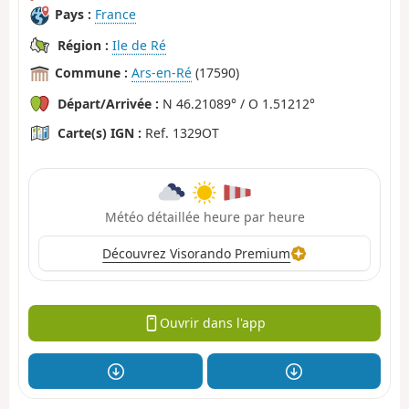
Pays :
France
Région :
Ile de Ré
Commune :
Ars-en-Ré
(17590)
Départ/Arrivée :
N 46.21089° / O 1.51212°
Carte(s) IGN :
Ref. 1329OT
Météo détaillée heure par heure
Découvrez Visorando Premium
Ouvrir dans l'app