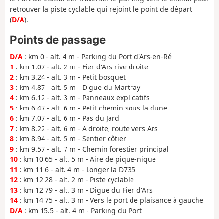
retrouver la piste cyclable qui rejoint le point de départ
(
D/A
).
Points de passage
D/A
: km 0 - alt. 4 m - Parking du Port d'Ars-en-Ré
1
: km 1.07 - alt. 2 m - Fier d'Ars rive droite
2
: km 3.24 - alt. 3 m - Petit bosquet
3
: km 4.87 - alt. 5 m - Digue du Martray
4
: km 6.12 - alt. 3 m - Panneaux explicatifs
5
: km 6.47 - alt. 6 m - Petit chemin sous la dune
6
: km 7.07 - alt. 6 m - Pas du Jard
7
: km 8.22 - alt. 6 m - A droite, route vers Ars
8
: km 8.94 - alt. 5 m - Sentier côtier
9
: km 9.57 - alt. 7 m - Chemin forestier principal
10
: km 10.65 - alt. 5 m - Aire de pique-nique
11
: km 11.6 - alt. 4 m - Longer la D735
12
: km 12.28 - alt. 2 m - Piste cyclable
13
: km 12.79 - alt. 3 m - Digue du Fier d'Ars
14
: km 14.75 - alt. 3 m - Vers le port de plaisance à gauche
D/A
: km 15.5 - alt. 4 m - Parking du Port