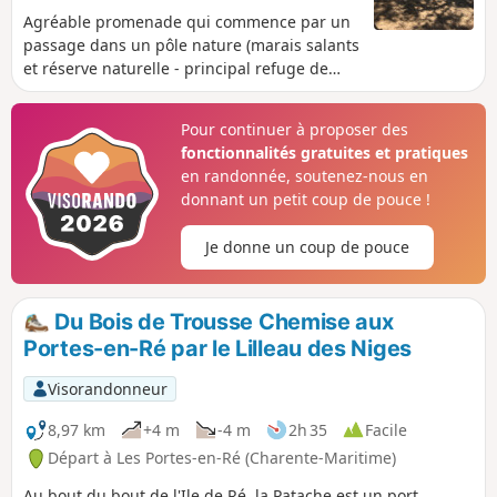
Agréable promenade qui commence par un
passage dans un pôle nature (marais salants
et réserve naturelle - principal refuge de
novembre à mai pour de nombreux oiseaux
migrateurs) puis, continue dans "le petit
Pour continuer à proposer des
bois de trousse chemise" chère à Aznavour.
fonctionnalités gratuites et pratiques
Le retour par la plage jusqu'au phare des
en randonnée, soutenez-nous en
baleines permet un dépaysement total.
donnant un petit coup de pouce !
Panorama somptueux du haut du phare.
Je donne un coup de pouce
Du Bois de Trousse Chemise aux
Portes-en-Ré par le Lilleau des Niges
Visorandonneur
8,97 km
+4 m
-4 m
2h 35
Facile
Départ à Les Portes-en-Ré (Charente-Maritime)
Au bout du bout de l'Ile de Ré, la Patache est un port