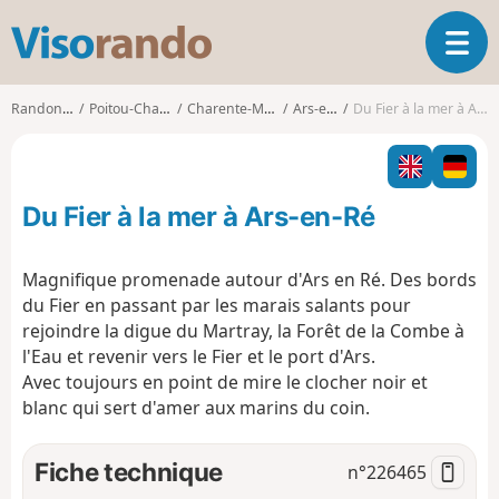
V
O
i
u
s
v
o
Randonnées
Poitou-Charentes
Charente-Maritime
Ars-en-Ré
Du Fier à la mer à Ars-en-Ré
r
r
i
a
r
n
l
d
Du Fier à la mer à Ars-en-Ré
a
o
n
a
Magnifique promenade autour d'Ars en Ré. Des bords
v
du Fier en passant par les marais salants pour
i
rejoindre la digue du Martray, la Forêt de la Combe à
g
l'Eau et revenir vers le Fier et le port d'Ars.
a
t
Avec toujours en point de mire le clocher noir et
i
blanc qui sert d'amer aux marins du coin.
o
n
Fiche technique
n°
226465