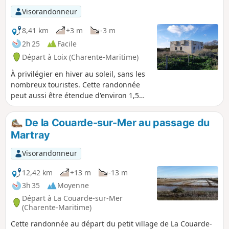
Visorandonneur
8,41 km
+3 m
-3 m
2h 25
Facile
Départ à Loix (Charente-Maritime)
À privilégier en hiver au soleil, sans les
nombreux touristes. Cette randonnée
peut aussi être étendue d'environ 1,5
km par la partie Est de Loix, le
Clénandré. Aucune difficulté ni piège,
De la Couarde-sur-Mer au passage du
tout est bien balisé. Une bonne partie
Martray
peut aussi être effectuée en vélo. Une
grande partie du circuit est sur une
Visorandonneur
digue où vous aurez une belle vue sur
la mer et les bernaches, en saison.
12,42 km
+13 m
-13 m
3h 35
Moyenne
Départ à La Couarde-sur-Mer
(Charente-Maritime)
Cette randonnée au départ du petit village de La Couarde-