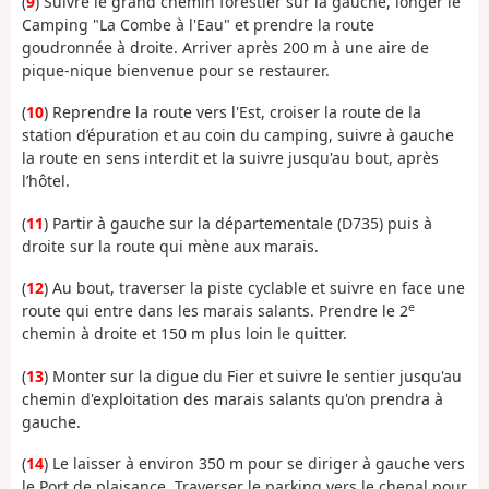
(
9
) Suivre le grand chemin forestier sur la gauche, longer le
Camping "La Combe à l'Eau" et prendre la route
goudronnée à droite. Arriver après 200 m à une aire de
pique-nique bienvenue pour se restaurer.
(
10
) Reprendre la route vers l'Est, croiser la route de la
station d’épuration et au coin du camping, suivre à gauche
la route en sens interdit et la suivre jusqu'au bout, après
l’hôtel.
(
11
) Partir à gauche sur la départementale (D735) puis à
droite sur la route qui mène aux marais.
(
12
) Au bout, traverser la piste cyclable et suivre en face une
e
route qui entre dans les marais salants. Prendre le 2
chemin à droite et 150 m plus loin le quitter.
(
13
) Monter sur la digue du Fier et suivre le sentier jusqu'au
chemin d'exploitation des marais salants qu'on prendra à
gauche.
(
14
) Le laisser à environ 350 m pour se diriger à gauche vers
le Port de plaisance. Traverser le parking vers le chenal pour