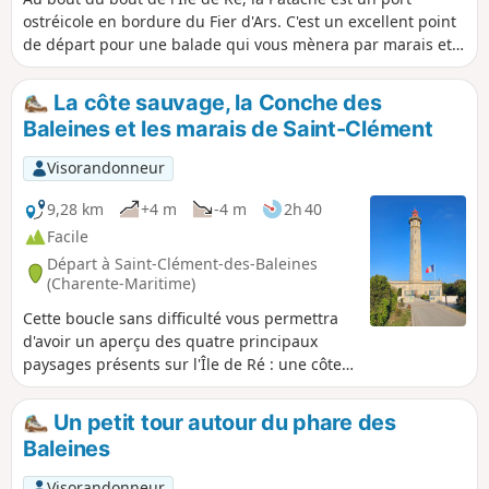
ostréicole en bordure du Fier d'Ars. C'est un excellent point
de départ pour une balade qui vous mènera par marais et
plages à travers le territoire discret mais très convoité des
Portes-en-Ré. Prévoir de terminer par les plages à marée
La côte sauvage, la Conche des
basse.
Baleines et les marais de Saint-Clément
Visorandonneur
9,28 km
+4 m
-4 m
2h 40
Facile
Départ à Saint-Clément-des-Baleines
(Charente-Maritime)
Cette boucle sans difficulté vous permettra
d'avoir un aperçu des quatre principaux
paysages présents sur l'Île de Ré : une côte
rocheuse à caractère un peu sauvage, une
grande plage sableuse, les marais salants
Un petit tour autour du phare des
qui font la renommée de cette partie de l'île,
Baleines
et enfin le secteur agricole, pomme de terre
primeur et vigne principalement. Au
Visorandonneur