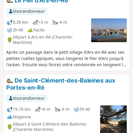
Le Fier d'Ars-en-Ré
Visorandonneur
9,39 km
+3 m
-4 m
2h 40
Facile
Départ à Ars-en-Ré (Charente-
Maritime)
Après un passage dans le petit village d'Ars-en-Ré avec ses
petites ruelles typiques, vous longerez le FIer d'Ars jusqu'à
l'océan. Ensuite vous finirez votre randonnée en longeant la
plage jusqu'au point de départ.
De Saint-Clément-des-Baleines aux
Portes-en-Ré
Visorandonneur
19,78 km
+6 m
-6 m
5h 40
Moyenne
Départ à Saint-Clément-des-Baleines
(Charente-Maritime)