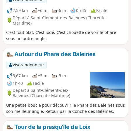
passage, vous pourrez admirer
l'incontournable Phare des Baleines, la vigie
2,59 km
+6 m
-6 m
0h 45
Facile
de l'Île de Ré.
Départ à Saint-Clément-des-Baleines (Charente-
Maritime)
C'est tout plat. C'est iodé. C'est chouette de voir le phare
sous un autre angle.
Autour du Phare des Baleines
Visorandonneur
5,67 km
+5 m
-5 m
1h 40
Facile
Départ à Saint-Clément-des-
Baleines (Charente-Maritime)
Une petite boucle pour découvrir le Phare des Baleines sous
son meilleur angle. Retour par la Conche des Baleines.
Tour de la presqu'île de Loix