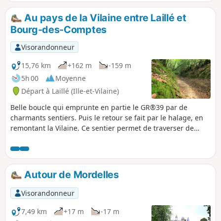
praticables, le mieux est d'emprunter l'axe central aménagé
et qui mène jusqu'au chemin de halage. À l'origine des
Au pays de la Vilaine entre Laillé et
plans d'eau, une ancienne gravière qui fournissait en
Bourg-des-Comptes
matériaux de construction la ville de Rennes.
Visorandonneur
15,76 km
+162 m
-159 m
5h 00
Moyenne
Départ à Laillé (Ille-et-Vilaine)
Belle boucle qui emprunte en partie le GR®39 par de
charmants sentiers. Puis le retour se fait par le halage, en
remontant la Vilaine. Ce sentier permet de traverser de
beaux paysages, des villages typiques, de charmantes
demeures, des écluses et on finit par longer cette rivière
qui porte si mal son nom.
Autour de Mordelles
Visorandonneur
7,49 km
+17 m
-17 m