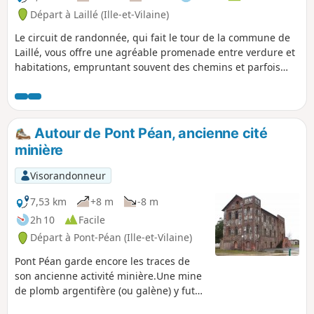
Départ à Laillé (Ille-et-Vilaine)
Le circuit de randonnée, qui fait le tour de la commune de
Laillé, vous offre une agréable promenade entre verdure et
habitations, empruntant souvent des chemins et parfois
des trottoirs. Cette boucle est une alternative intéressante
au circuit communal "Laillé Bourg", qui tient compte du
"nouveau lotissement" du Nord-Est.
Autour de Pont Péan, ancienne cité
minière
Visorandonneur
7,53 km
+8 m
-8 m
2h 10
Facile
Départ à Pont-Péan (Ille-et-Vilaine)
Pont Péan garde encore les traces de
son ancienne activité minière.Une mine
de plomb argentifère (ou galène) y fut
exploitée de 1730 à 1797 et de 1844 à