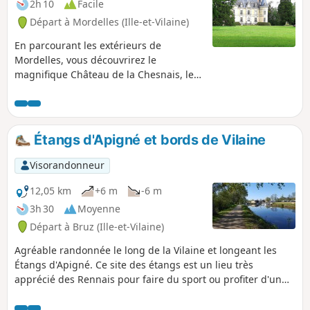
2h 10
Facile
Départ à Mordelles (Ille-et-Vilaine)
En parcourant les extérieurs de
Mordelles, vous découvrirez le
magnifique Château de la Chesnais, les
rivières la Vaunoise et le Meu, le Parc du
Pressoir, un beau moulin, les Étangs de
la Biardais et un temple gallo-romain.
Étangs d'Apigné et bords de Vilaine
Visorandonneur
12,05 km
+6 m
-6 m
3h 30
Moyenne
Départ à Bruz (Ille-et-Vilaine)
Agréable randonnée le long de la Vilaine et longeant les
Étangs d'Apigné. Ce site des étangs est un lieu très
apprécié des Rennais pour faire du sport ou profiter d'un
pique-nique. Vous croiserez certainement des coureurs à
pied ou des cyclistes au long du sentier.