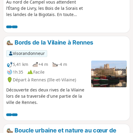
Au nord de Campel vous attendent
l’Étang de Livry, les Bois de la Sorais et
les landes de la Bigotais. En toute
saison, parcourez ces sentiers forestiers
qui se croisent et se décroisent, admirez
les paysages qui se dévoilent à la sortie
du bois.
Bords de la Vilaine à Rennes
Visorandonneur
5,41 km
+4 m
-4 m
1h 35
Facile
Départ à Rennes (Ille-et-Vilaine)
Découverte des deux rives de la Vilaine
lors de sa traversée d'une partie de la
ville de Rennes.
Boucle urbaine et nature au cœur de