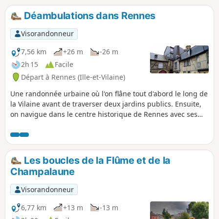
Papegault, le Châtelet, et des vestiges des remparts; Ville
religieuse avec l'Abbaye St-Jacques, le Couvent des
Déambulations dans Rennes
Ursulines, la maison natale de Saint Louis Grignion de
Montfort.
Visorandonneur
7,56 km
+26 m
-26 m
2h 15
Facile
Départ à Rennes (Ille-et-Vilaine)
Une randonnée urbaine où l'on flâne tout d'abord le long de
la Vilaine avant de traverser deux jardins publics. Ensuite,
on navigue dans le centre historique de Rennes avec ses
rues pavées et ses maisons à colombages. Avec le Palais
Saint-Georges, les Portes Mordelaises, l'Opéra, le Parlement
de Bretagne et plusieurs églises, un riche patrimoine est au
rendez-vous.
Les boucles de la Flûme et de la
Champalaune
Visorandonneur
6,77 km
+13 m
-13 m