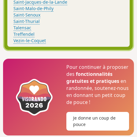
Saint-Jacques-de-la-Lande
Saint-Malo-de-Phily
Saint-Senoux
Saint-Thurial
Talensac
Treffendel
Vezin-le-Coquet
Pour continuer à proposer
des
fonctionnalités
gratuites et pratiques
en
randonnée, soutenez-nous
en donnant un petit coup
de pouce !
Je donne un coup de
pouce