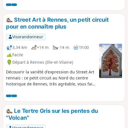
aux jardins du Thabor. Le circuit permet aussi
d'apprécier la richesse architecturale du vieux
Rennes ainsi que certaines façades admirables.
Street Art à Rennes, un petit circuit
pour en connaître plus
Visorandonneur
3,34 km
+14 m
-14 m
1h 00
Facile
Départ à Rennes (Ille-et-Vilaine)
Découvrir la variété d'expression du Street Art
rennais : ce petit circuit au Nord du centre
historique de Rennes, très agréable, vous fait
passer devant une cinquantaine
d'œuvres.Allant de simples tags et lettrages,
vers les graffitis et les fresques murales, en
incluant les mosaïques, les dessins et
Le Tertre Gris sur les pentes du
signatures diverses, cette courte balade très
"Volcan"
colorée vous fait apprécier toutes les facettes
de cet art moderne. Un mélange de
Visorandonneur