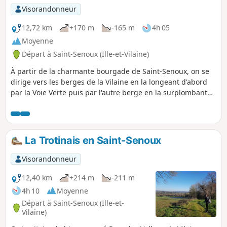
Visorandonneur
12,72 km
+170 m
-165 m
4h 05
Moyenne
Départ à Saint-Senoux (Ille-et-Vilaine)
À partir de la charmante bourgade de Saint-Senoux, on se
dirige vers les berges de la Vilaine en la longeant d'abord
par la Voie Verte puis par l'autre berge en la surplombant
afin de découvrir toute la campagne verdoyante.Certains
passages sont un peu sportifs principalement dans la
boucle Sud (entre les (4) et (7)). Mais les vues panoramiques
qui s'offrent au marcheur en valent la peine.
La Trotinais en Saint-Senoux
Visorandonneur
12,40 km
+214 m
-211 m
4h 10
Moyenne
Départ à Saint-Senoux (Ille-et-
Vilaine)