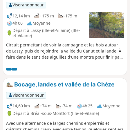
Visorandonneur
12,14 km
+175 m
-175 m
4h 00
Moyenne
Départ à Lassy (Ille-et-Vilaine) (Ille-
et-Vilaine)
Circuit permettant de voir la campagne et les bois autour
de Lassy, puis de rejoindre la vallée du Canut et la lande. À
faire dans le sens des aiguilles d'une montre pour finir par
la lande et la vue sur la vallée du Canut. Attention : le
passage du Canut entre le (9) et (10) peut être difficile après
de fortes pluies. Quelques traversées de routes mais une
visibilité assez bonne à très bonne pour traverser
Bocage, landes et vallée de la Chèze
facilement mais avec prudence.
Visorandonneur
14,60 km
+74 m
-74 m
4h 25
Moyenne
Départ à Bréal-sous-Montfort (Ille-et-Vilaine)
Avec une alternance de larges chemins empierrés et
d'étroits chemins creux avec entre temps, quelques sentiers