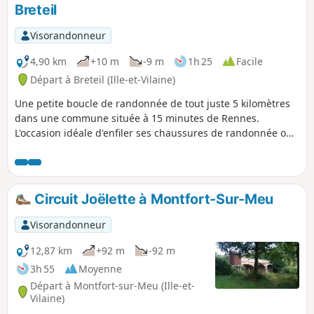
Breteil
Visorandonneur
4,90 km
+10 m
-9 m
1h 25
Facile
Départ à Breteil (Ille-et-Vilaine)
Une petite boucle de randonnée de tout juste 5 kilomètres
dans une commune située à 15 minutes de Rennes.
L'occasion idéale d'enfiler ses chaussures de randonnée ou
des chaussures confortables pour marcher et partir
s'oxygéner l'esprit l'espace d'une bonne heure. Cette boucle
vous fera découvrir le centre de Breteil ainsi que de
nombreux espaces verts, un petit étang, et des chemins
Circuit Joëlette à Montfort-Sur-Meu
très bien aménagés qui sillonnent la commune en long et
en large.
Visorandonneur
12,87 km
+92 m
-92 m
3h 55
Moyenne
Départ à Montfort-sur-Meu (Ille-et-
Vilaine)