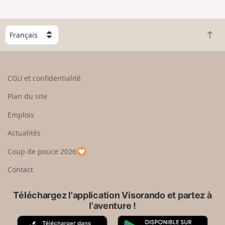
C
R
h
e
o
t
i
o
s
CGU et confidentialité
u
i
r
s
Plan du site
e
s
n
e
Emplois
h
z
Actualités
a
u
u
n
Coup de pouce 2026
t
p
a
Contact
y
s
Téléchargez l'application Visorando et partez à
l'aventure !
A
G