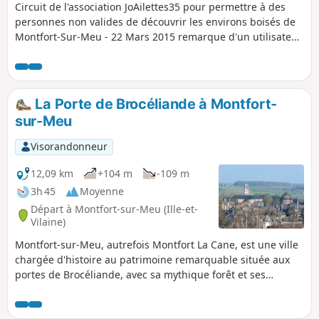
Circuit de l'association JoAilettes35 pour permettre à des
personnes non valides de découvrir les environs boisés de
Montfort-Sur-Meu - 22 Mars 2015 remarque d'un utilisateur
1er janvier 2025 :Impossible de réaliser le circuit en entier
car la forêt du bois du buisson est privée, il y a maintenant
des >panneaux d'interdiction d'entrée partout.
La Porte de Brocéliande à Montfort-
sur-Meu
Visorandonneur
12,09 km
+104 m
-109 m
3h 45
Moyenne
Départ à Montfort-sur-Meu (Ille-et-
Vilaine)
Montfort-sur-Meu, autrefois Montfort La Cane, est une ville
chargée d'histoire au patrimoine remarquable située aux
portes de Brocéliande, avec sa mythique forêt et ses
légendes arthuriennes: Ville médiévale sous les Seigneurs
de Gaël-Montfort; ville fortifiée dont il subsiste la Tour du