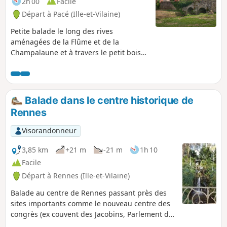
2h 00
Facile
Départ à Pacé (Ille-et-Vilaine)
Petite balade le long des rives
aménagées de la Flûme et de la
Champalaune et à travers le petit bois
de Champagne.
Balade dans le centre historique de
Rennes
Visorandonneur
3,85 km
+21 m
-21 m
1h 10
Facile
Départ à Rennes (Ille-et-Vilaine)
Balade au centre de Rennes passant près des
sites importants comme le nouveau centre des
congrès (ex couvent des Jacobins, Parlement de
Bretagne, etc.) et qui se termine agréablement