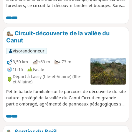
forestiers, ce circuit fait découvrir landes et bocages. Sans
difficulté particulière mise à part sa longueur, il est
accessible à tout bon marcheur. Certains "chemins creux"
peuvent être inondés après un important épisode pluvieux.
Circuit-découverte de la vallée du
Canut
Visorandonneur
3,59 km
+69 m
-73 m
1h 15
Facile
Départ à Lassy (Ille-et-Vilaine) (Ille-
et-Vilaine)
Petite balade familiale sur le parcours de découverte du site
naturel protégé de la vallée du Canut.Circuit en grande
partie ombragé, agrémenté de panneaux pédagogiques sur
le faune et la flore.Sur le parcours, passage près de l'ancien
moulin de Ritoir aménagé en Maison des Énergies.
Sentier du Boël