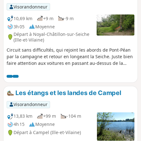
Visorandonneur
10,69 km
+9 m
-9 m
3h 05
Moyenne
Départ à Noyal-Châtillon-sur-Seiche
(Ille-et-Vilaine)
Circuit sans difficultés, qui rejoint les abords de Pont-Péan
par la campagne et retour en longeant la Seiche. Juste bien
faire attention aux voitures en passant au-dessus de la
N137, (2 entrées de 4 voies à traverser). Attention : le suivi
de la Seiche peut être interdit en période de crue et
d'inondation.
Les étangs et les landes de Campel
Visorandonneur
13,83 km
+99 m
-104 m
4h 15
Moyenne
Départ à Campel (Ille-et-Vilaine)