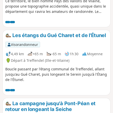
Ce territoire, le bien nommé Pays des Vallons de Vilaine,
propose une topographie accidentée, quasi unique dans le
département qui ravira les amateurs de randonnée. Le
circuit de La Trotinais totalise presque 200 m de dénivelé
positif cumulé. Le bourg de Saint-Senoux et son église
paroissiale Saint-Abdon (XIXe siècle) ainsi que les hameaux
de La Trotinais et La Fiolais valent le coup d’œil.
Les étangs du Gué Charet et de l'Étunel
Visorandonneur
4,49 km
+65 m
-65 m
1h 30
Moyenne
Départ à Treffendel (Ille-et-Vilaine)
Boucle passant par l'étang communal de Treffendel, allant
jusqu'au Gué Charet, puis longeant le Serein jusqu'à l'Étang
de l'Étunel.
La campagne jusqu'à Pont-Péan et
retour en longeant la Seiche