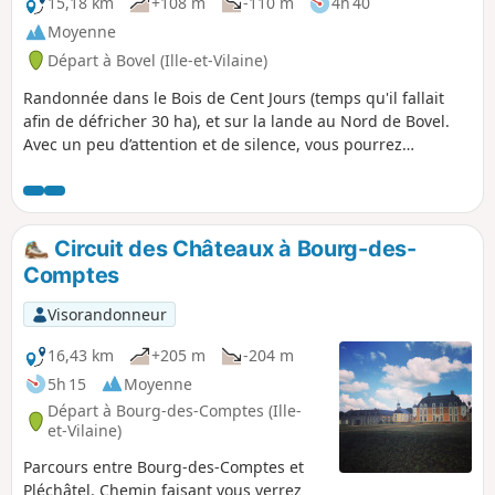
15,18 km
+108 m
-110 m
4h 40
Moyenne
Départ à Bovel (Ille-et-Vilaine)
Randonnée dans le Bois de Cent Jours (temps qu'il fallait
afin de défricher 30 ha), et sur la lande au Nord de Bovel.
Avec un peu d’attention et de silence, vous pourrez
apercevoir des chevreuils (randonnées faite deux fois en
solitaire et une fois en groupe de douze personnes), à
chaque fois j’ai pu en observer (plus ou moins loin il est vrai
!).
Circuit des Châteaux à Bourg-des-
Comptes
Visorandonneur
16,43 km
+205 m
-204 m
5h 15
Moyenne
Départ à Bourg-des-Comptes (Ille-
et-Vilaine)
Parcours entre Bourg-des-Comptes et
Pléchâtel. Chemin faisant vous verrez