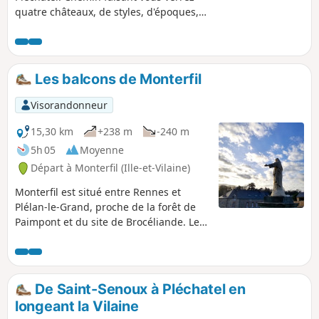
quatre châteaux, de styles, d'époques,
et de conservations différent(e)s : "Gai
Lieu", "La Molière", "Le Boschet'', et
"Mont Rive". Le 5è, "Le Hamonay", n'est
quasiment pas visible.
Les balcons de Monterfil
Visorandonneur
15,30 km
+238 m
-240 m
5h 05
Moyenne
Départ à Monterfil (Ille-et-Vilaine)
Monterfil est situé entre Rennes et
Plélan-le-Grand, proche de la forêt de
Paimpont et du site de Brocéliande. Le
visiteur aura ici un avant-goût des
paysages de landes et de schistes. Il
aura également la possibilité de
traverser des vallées profondes et
De Saint-Senoux à Pléchatel en
encaissées où coulent paisiblement de
longeant la Vilaine
petits ruisseaux.