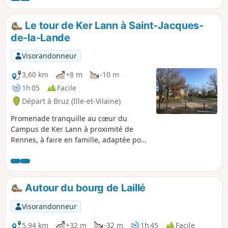
Le tour de Ker Lann à Saint-Jacques-
de-la-Lande
Visorandonneur
3,60 km
+8 m
-10 m
1h 05
Facile
Départ à Bruz (Ille-et-Vilaine)
Promenade tranquille au cœur du
Campus de Ker Lann à proximité de
Rennes, à faire en famille, adaptée pour
enfants en vélo, bébé en poussette.
Vous êtes au milieu du campus et
pourtant vous profiterez du paysage, de
la vue sur les plans d'eau et du calme.
Autour du bourg de Laillé
Visorandonneur
5,94 km
+32 m
-32 m
1h 45
Facile