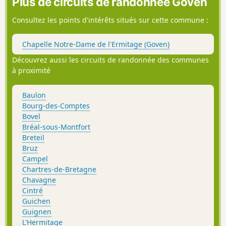
Plus de circuits de randonnée Goven
Consultez les points d'intérêts situés sur cette commune :
Chapelle Notre-Dame de l'Ermitage (Goven)
Découvrez aussi les circuits de randonnée des communes
à proximité
Baulon
Bourg-des-Comptes
Bovel
Bréal-sous-Montfort
Breteil
Bruz
Campel
Chartres-de-Bretagne
Chavagne
Cintré
Guichen
Guignen
L'Hermitage