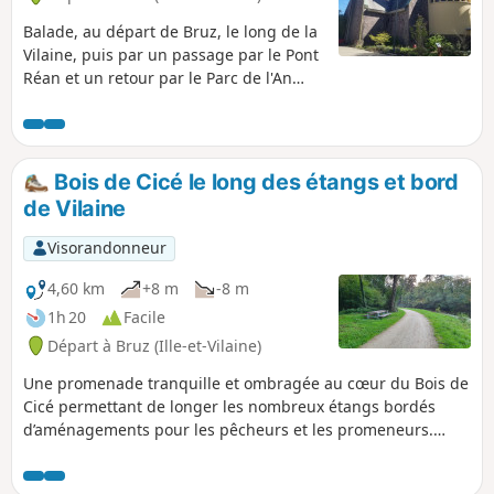
Balade, au départ de Bruz, le long de la
Vilaine, puis par un passage par le Pont
Réan et un retour par le Parc de l'An
2000 à Bruz.
Bois de Cicé le long des étangs et bord
de Vilaine
Visorandonneur
4,60 km
+8 m
-8 m
1h 20
Facile
Départ à Bruz (Ille-et-Vilaine)
Une promenade tranquille et ombragée au cœur du Bois de
Cicé permettant de longer les nombreux étangs bordés
d’aménagements pour les pêcheurs et les promeneurs.
Attention, il sera difficile de passer à certains endroits avec
une poussette. Si vous préférez les chemins plus