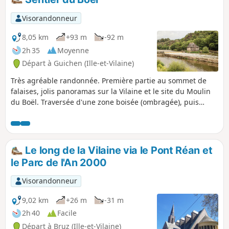
Visorandonneur
8,05 km
+93 m
-92 m
2h 35
Moyenne
Départ à Guichen (Ille-et-Vilaine)
Très agréable randonnée. Première partie au sommet de
falaises, jolis panoramas sur la Vilaine et le site du Moulin
du Boël. Traversée d'une zone boisée (ombragée), puis
retour par le halage. Pour éviter, dans la mesure du
possible, le passage le long de la clôture du site militaire
(Le Celar), ce nouveau descriptif utilise une partie du GR®
un peu plus technique.
Le long de la Vilaine via le Pont Réan et
le Parc de l'An 2000
Visorandonneur
9,02 km
+26 m
-31 m
2h 40
Facile
Départ à Bruz (Ille-et-Vilaine)