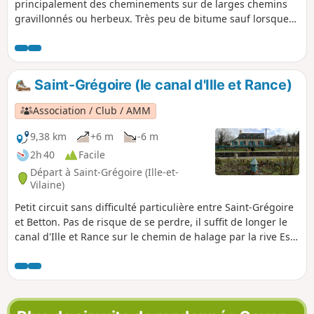
principalement des cheminements sur de larges chemins
gravillonnés ou herbeux. Très peu de bitume sauf lorsque
l'on côtoie les zones habitées.
Saint-Grégoire (le canal d'Ille et Rance)
Association / Club / AMM
9,38 km
+6 m
-6 m
2h 40
Facile
Départ à Saint-Grégoire (Ille-et-
Vilaine)
Petit circuit sans difficulté particulière entre Saint-Grégoire
et Betton. Pas de risque de se perdre, il suffit de longer le
canal d'Ille et Rance sur le chemin de halage par la rive Est
puis de revenir par la rive Ouest.