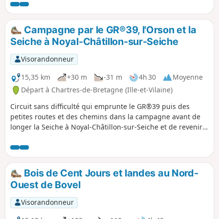
1904.Ce circuit permet de voir quelques
vestiges de cette activité et de faire le
tour du bourg près du Ruisseau de Tellé
Campagne par le GR®39, l'Orson et la
en lisière de l'urbain et du rural.
Seiche à Noyal-Châtillon-sur-Seiche
Visorandonneur
15,35 km
+30 m
-31 m
4h 30
Moyenne
Départ à Chartres-de-Bretagne (Ille-et-Vilaine)
Circuit sans difficulté qui emprunte le GR®39 puis des
petites routes et des chemins dans la campagne avant de
longer la Seiche à Noyal-Châtillon-sur-Seiche et de revenir
par le Chemin de la Mine Attention : longer la Seiche entre
le (10) et (12) , peut être interdit en cas de crue et
d'inondations.
Bois de Cent Jours et landes au Nord-
Ouest de Bovel
Visorandonneur