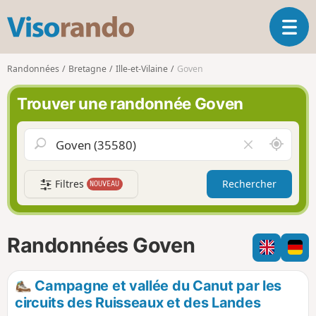
V
O
i
u
s
v
o
Randonnées
Bretagne
Ille-et-Vilaine
Goven
r
r
i
a
Trouver une randonnée Goven
r
n
l
d
a
o
A
V
n
u
i
a
t
d
v
Filtres
Rechercher
NOUVEAU
o
e
i
u
r
g
r
l
a
d
e
Randonnées Goven
t
e
c
i
m
h
o
o
a
Campagne et vallée du Canut par les
n
i
m
circuits des Ruisseaux et des Landes
p