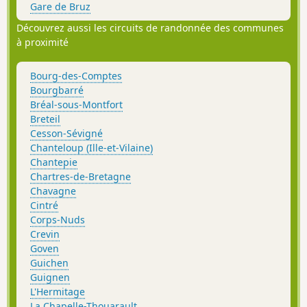
comme War! et de graffeurs d'autres régions
Gare de Bruz
permet de se faire une bonne idée de sa
Découvrez aussi les circuits de randonnée des communes
dynamique. Le circuit emprunte des chemins
à proximité
et ruelles peu connus du vieux Rennes. On
contourne les petits parcs, on franchit des
grilles pour aboutir Place Sainte-Anne, une
Bourg-des-Comptes
des places les plus animées de la
Bourgbarré
ville.Photographes, faites-vous plaisir, vous ne
Bréal-sous-Montfort
le regretterez pas. Et choisissez votre heure
Breteil
pour un meilleur éclairage.
Cesson-Sévigné
Chanteloup (Ille-et-Vilaine)
Chantepie
Chartres-de-Bretagne
Chavagne
Cintré
Corps-Nuds
Crevin
Goven
Guichen
Guignen
L'Hermitage
La Chapelle-Thouarault