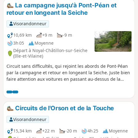
La campagne jusqu'à Pont-Péan et
retour en longeant la Seiche
Visorandonneur
10,69 km
+9 m
-9 m
3h 05
Moyenne
Départ à Noyal-Châtillon-sur-Seiche
(Ille-et-Vilaine)
Circuit sans difficultés, qui rejoint les abords de Pont-Péan
par la campagne et retour en longeant la Seiche. Juste bien
faire attention aux voitures en passant au-dessus de la
N137, (2 entrées de 4 voies à traverser). Attention : le suivi
de la Seiche peut être interdit en période de crue et
d'inondation.
Circuits de l'Orson et de la Touche
Visorandonneur
15,34 km
+22 m
-20 m
4h 25
Moyenne