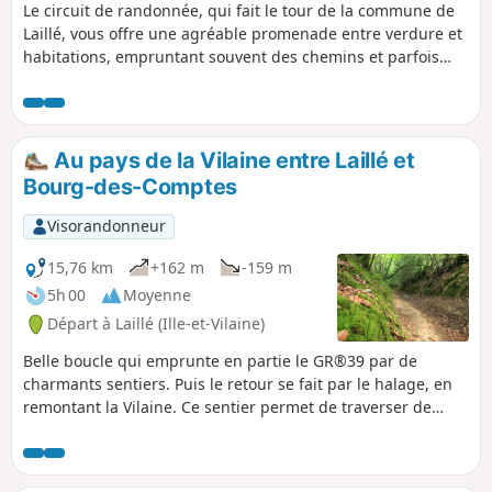
Le circuit de randonnée, qui fait le tour de la commune de
Laillé, vous offre une agréable promenade entre verdure et
habitations, empruntant souvent des chemins et parfois
des trottoirs. Cette boucle est une alternative intéressante
au circuit communal "Laillé Bourg", qui tient compte du
"nouveau lotissement" du Nord-Est.
Au pays de la Vilaine entre Laillé et
Bourg-des-Comptes
Visorandonneur
15,76 km
+162 m
-159 m
5h 00
Moyenne
Départ à Laillé (Ille-et-Vilaine)
Belle boucle qui emprunte en partie le GR®39 par de
charmants sentiers. Puis le retour se fait par le halage, en
remontant la Vilaine. Ce sentier permet de traverser de
beaux paysages, des villages typiques, de charmantes
demeures, des écluses et on finit par longer cette rivière
qui porte si mal son nom.