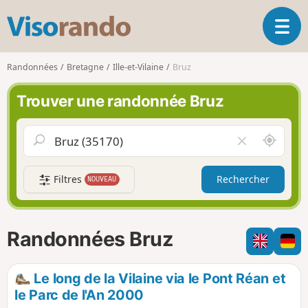
V
O
i
u
s
v
o
Randonnées
Bretagne
Ille-et-Vilaine
Bruz
r
r
i
a
Trouver une randonnée Bruz
r
n
l
d
a
o
A
V
n
u
i
a
t
d
v
Filtres
Rechercher
NOUVEAU
o
e
i
u
r
g
r
l
a
d
e
Randonnées Bruz
t
e
c
i
m
h
o
o
a
Le long de la Vilaine via le Pont Réan et
n
i
m
le Parc de l'An 2000
p