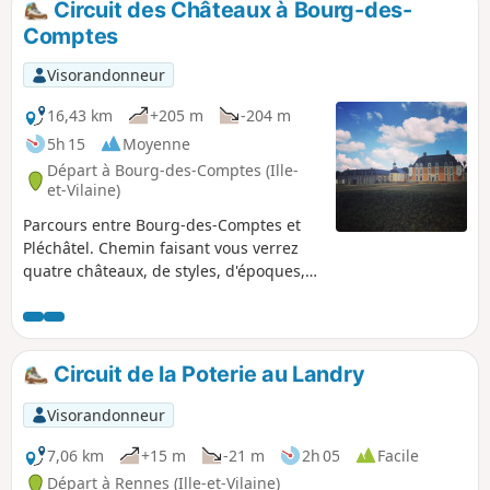
Circuit des Châteaux à Bourg-des-
Comptes
Visorandonneur
16,43 km
+205 m
-204 m
5h 15
Moyenne
Départ à Bourg-des-Comptes (Ille-
et-Vilaine)
Parcours entre Bourg-des-Comptes et
Pléchâtel. Chemin faisant vous verrez
quatre châteaux, de styles, d'époques,
et de conservations différent(e)s : "Gai
Lieu", "La Molière", "Le Boschet'', et
"Mont Rive". Le 5è, "Le Hamonay", n'est
quasiment pas visible.
Circuit de la Poterie au Landry
Visorandonneur
7,06 km
+15 m
-21 m
2h 05
Facile
Départ à Rennes (Ille-et-Vilaine)