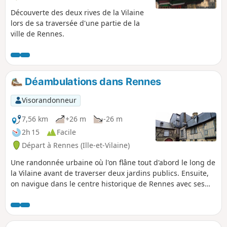
Découverte des deux rives de la Vilaine
lors de sa traversée d'une partie de la
ville de Rennes.
Déambulations dans Rennes
Visorandonneur
7,56 km
+26 m
-26 m
2h 15
Facile
Départ à Rennes (Ille-et-Vilaine)
Une randonnée urbaine où l'on flâne tout d'abord le long de
la Vilaine avant de traverser deux jardins publics. Ensuite,
on navigue dans le centre historique de Rennes avec ses
rues pavées et ses maisons à colombages. Avec le Palais
Saint-Georges, les Portes Mordelaises, l'Opéra, le Parlement
de Bretagne et plusieurs églises, un riche patrimoine est au
rendez-vous.