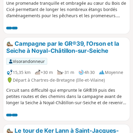
Une promenade tranquille et ombragée au cœur du Bois de
Cicé permettant de longer les nombreux étangs bordés
d’aménagements pour les pêcheurs et les promeneurs.
Attention, il sera difficile de passer à certains endroits avec
une poussette. Si vous préférez les chemins plus
praticables, le mieux est d'emprunter l'axe central aménagé
et qui mène jusqu'au chemin de halage. À l'origine des
Campagne par le GR®39, l'Orson et la
plans d'eau, une ancienne gravière qui fournissait en
Seiche à Noyal-Châtillon-sur-Seiche
matériaux de construction la ville de Rennes.
Visorandonneur
15,35 km
+30 m
-31 m
4h 30
Moyenne
Départ à Chartres-de-Bretagne (Ille-et-Vilaine)
Circuit sans difficulté qui emprunte le GR®39 puis des
petites routes et des chemins dans la campagne avant de
longer la Seiche à Noyal-Châtillon-sur-Seiche et de revenir
par le Chemin de la Mine Attention : longer la Seiche entre
le (10) et (12) , peut être interdit en cas de crue et
d'inondations.
Le tour de Ker Lann à Saint-Jacques-