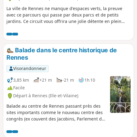
La ville de Rennes ne manque d'espaces verts, la preuve
avec ce parcours qui passe par deux parcs et de petits
jardins. Ce circuit vous offrira une jolie détente en plein
cœur de la ville avec finalement peu de chemins
goudronnés.
Balade dans le centre historique de
Rennes
Visorandonneur
3,85 km
+21 m
-21 m
1h 10
Facile
Départ à Rennes (Ille-et-Vilaine)
Balade au centre de Rennes passant près des
sites importants comme le nouveau centre des
congrès (ex couvent des Jacobins, Parlement de
Bretagne, etc.) et qui se termine agréablement
aux jardins du Thabor. Le circuit permet aussi