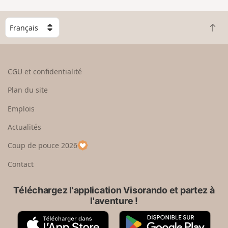
C
R
h
e
o
t
i
o
s
CGU et confidentialité
u
i
r
s
Plan du site
e
s
n
e
Emplois
h
z
Actualités
a
u
u
n
Coup de pouce 2026
t
p
a
Contact
y
s
Téléchargez l'application Visorando et partez à
l'aventure !
A
G
p
o