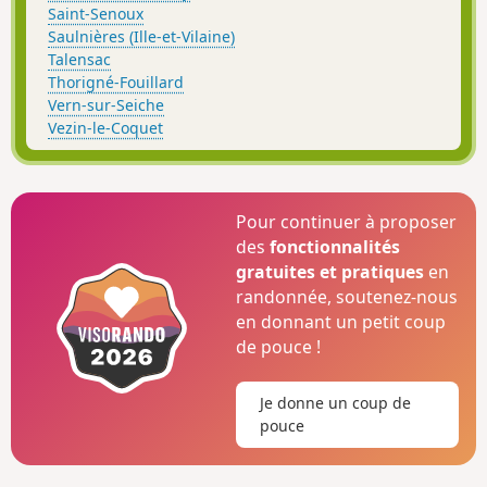
Saint-Senoux
Saulnières (Ille-et-Vilaine)
Talensac
Thorigné-Fouillard
Vern-sur-Seiche
Vezin-le-Coquet
Pour continuer à proposer
des
fonctionnalités
gratuites et pratiques
en
randonnée, soutenez-nous
en donnant un petit coup
de pouce !
Je donne un coup de
pouce