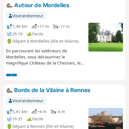
Autour de Mordelles
Visorandonneur
7,49 km
+17 m
-17 m
2h 10
Facile
Départ à Mordelles (Ille-et-Vilaine)
En parcourant les extérieurs de
Mordelles, vous découvrirez le
magnifique Château de la Chesnais, les
rivières la Vaunoise et le Meu, le Parc du
Pressoir, un beau moulin, les Étangs de
la Biardais et un temple gallo-romain.
Bords de la Vilaine à Rennes
Visorandonneur
5,41 km
+4 m
-4 m
1h 35
Facile
Départ à Rennes (Ille-et-Vilaine)