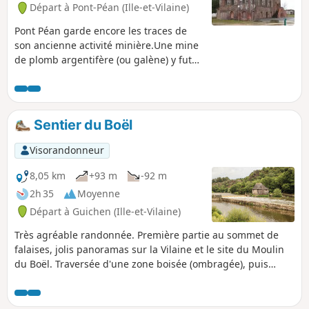
Départ à Pont-Péan (Ille-et-Vilaine)
Pont Péan garde encore les traces de
son ancienne activité minière.Une mine
de plomb argentifère (ou galène) y fut
exploitée de 1730 à 1797 et de 1844 à
1904.Ce circuit permet de voir quelques
vestiges de cette activité et de faire le
tour du bourg près du Ruisseau de Tellé
Sentier du Boël
en lisière de l'urbain et du rural.
Visorandonneur
8,05 km
+93 m
-92 m
2h 35
Moyenne
Départ à Guichen (Ille-et-Vilaine)
Très agréable randonnée. Première partie au sommet de
falaises, jolis panoramas sur la Vilaine et le site du Moulin
du Boël. Traversée d'une zone boisée (ombragée), puis
retour par le halage. Pour éviter, dans la mesure du
possible, le passage le long de la clôture du site militaire
(Le Celar), ce nouveau descriptif utilise une partie du GR®