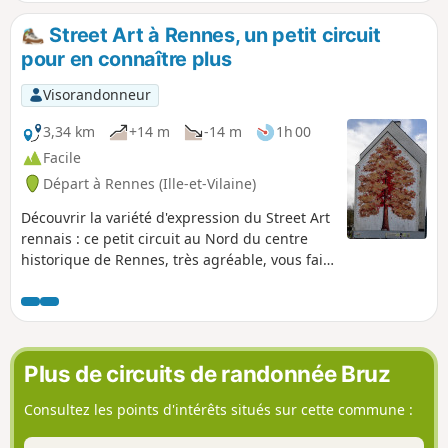
d'apprécier la richesse architecturale du vieux
Rennes ainsi que certaines façades admirables.
Street Art à Rennes, un petit circuit
pour en connaître plus
Visorandonneur
3,34 km
+14 m
-14 m
1h 00
Facile
Départ à Rennes (Ille-et-Vilaine)
Découvrir la variété d'expression du Street Art
rennais : ce petit circuit au Nord du centre
historique de Rennes, très agréable, vous fait
passer devant une cinquantaine
d'œuvres.Allant de simples tags et lettrages,
vers les graffitis et les fresques murales, en
incluant les mosaïques, les dessins et
signatures diverses, cette courte balade très
Plus de circuits de randonnée Bruz
colorée vous fait apprécier toutes les facettes
de cet art moderne. Un mélange de
Consultez les points d'intérêts situés sur cette commune :
signatures rennaises maintenant réputées