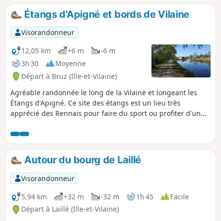
un peu plus technique.
Étangs d'Apigné et bords de Vilaine
Visorandonneur
12,05 km
+6 m
-6 m
3h 30
Moyenne
Départ à Bruz (Ille-et-Vilaine)
Agréable randonnée le long de la Vilaine et longeant les
Étangs d'Apigné. Ce site des étangs est un lieu très
apprécié des Rennais pour faire du sport ou profiter d'un
pique-nique. Vous croiserez certainement des coureurs à
pied ou des cyclistes au long du sentier.
Autour du bourg de Laillé
Visorandonneur
5,94 km
+32 m
-32 m
1h 45
Facile
Départ à Laillé (Ille-et-Vilaine)