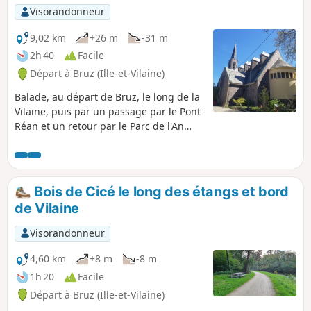
Visorandonneur
9,02 km
+26 m
-31 m
2h 40
Facile
Départ à Bruz (Ille-et-Vilaine)
Balade, au départ de Bruz, le long de la
Vilaine, puis par un passage par le Pont
Réan et un retour par le Parc de l'An
2000 à Bruz.
Bois de Cicé le long des étangs et bord
de Vilaine
Visorandonneur
4,60 km
+8 m
-8 m
1h 20
Facile
Départ à Bruz (Ille-et-Vilaine)