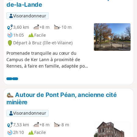
de-la-Lande
Visorandonneur
3,60 km
+8 m
-10 m
1h 05
Facile
Départ à Bruz (Ille-et-Vilaine)
Promenade tranquille au cœur du
Campus de Ker Lann à proximité de
Rennes, à faire en famille, adaptée pour
enfants en vélo, bébé en poussette.
Vous êtes au milieu du campus et
pourtant vous profiterez du paysage, de
la vue sur les plans d'eau et du calme.
Autour de Pont Péan, ancienne cité
minière
Visorandonneur
7,53 km
+8 m
-8 m
2h 10
Facile