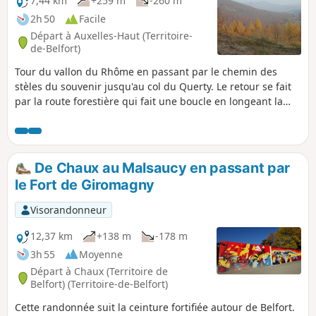
7,44 km
+259 m
-260 m
2h 50
Facile
Départ à Auxelles-Haut (Territoire-
de-Belfort)
Tour du vallon du Rhôme en passant par le chemin des
stèles du souvenir jusqu'au col du Querty. Le retour se fait
par la route forestière qui fait une boucle en longeant la
montagne de la Suisse.
De Chaux au Malsaucy en passant par
le Fort de Giromagny
Visorandonneur
12,37 km
+138 m
-178 m
3h 55
Moyenne
Départ à Chaux (Territoire de
Belfort) (Territoire-de-Belfort)
Cette randonnée suit la ceinture fortifiée autour de Belfort.