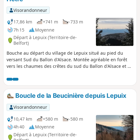
Visorandonneur
17,86 km
+741 m
-733 m
7h 15
Moyenne
Départ à Lepuix (Territoire-de-
Belfort)
Bouche au départ du village de Lepuix situé au pied du
versant Sud du Ballon d'Alsace. Montée agréable en forêt
vers les chaumes des crêtes du sud du Ballon d'Alsace et de
la Gentiane dans le secteur des Plaines et du Wissgrut pour
profiter des magnifiques vues sur les massifs montagneux
voisins, Grand Ballon, Forêt noire, Jura jusqu'au Alpes
bernoises et ses sommets mythiques ( Eiger, Monsch,
Boucle de la Beucinière depuis Lepuix
Jungfrau...) ⚠️Chenil entre 14 et 15, à éviter si vous avez un
chien craintif, voir commentaire du 5 Mai 2025.
Visorandonneur
10,47 km
+580 m
-580 m
4h 40
Moyenne
Départ à Lepuix (Territoire-de-