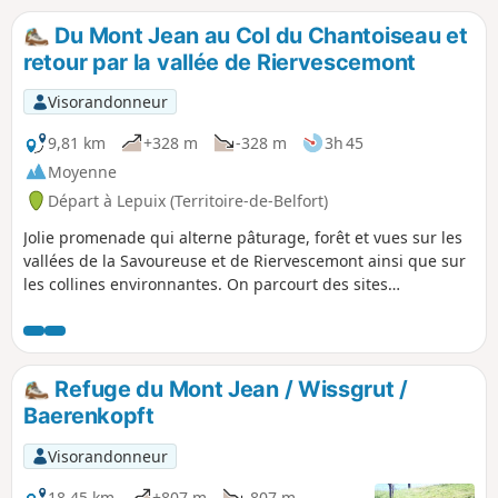
au pied du Tremontkopf qui permet d'avoir une vue sur la
vallée de Riervescemont et ses collines.
Du Mont Jean au Col du Chantoiseau et
retour par la vallée de Riervescemont
Visorandonneur
9,81 km
+328 m
-328 m
3h 45
Moyenne
Départ à Lepuix (Territoire-de-Belfort)
Jolie promenade qui alterne pâturage, forêt et vues sur les
vallées de la Savoureuse et de Riervescemont ainsi que sur
les collines environnantes. On parcourt des sites
enchanteurs parfois à l'ombre, d'autres fois avec des vues
dégagées, sur des chemins et des routes forestières.
Refuge du Mont Jean / Wissgrut /
Baerenkopft
Visorandonneur
18,45 km
+807 m
-807 m