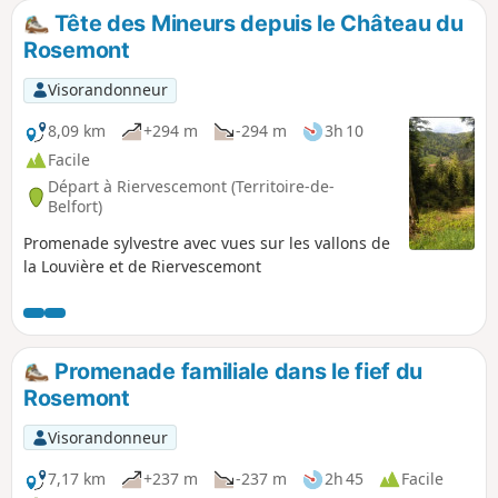
randonnée à Sewen.
Tête des Mineurs depuis le Château du
Rosemont
Visorandonneur
8,09 km
+294 m
-294 m
3h 10
Facile
Départ à Riervescemont (Territoire-de-
Belfort)
Promenade sylvestre avec vues sur les vallons de
la Louvière et de Riervescemont
Promenade familiale dans le fief du
Rosemont
Visorandonneur
7,17 km
+237 m
-237 m
2h 45
Facile