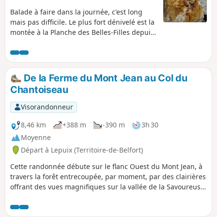
Balade à faire dans la journée, c'est long
mais pas difficile. Le plus fort dénivelé est la
montée à la Planche des Belles-Filles depuis
Lepuix, ensuite c'est quasiment du chemin
de crête entre Haute-Saône et Territoire de
Belfort, jusqu'au ballon d'Alsace. Au retour
on descendra dans la vallée du point de
De la Ferme du Mont Jean au Col du
départ par le GR® 5.
Chantoiseau
Visorandonneur
8,46 km
+388 m
-390 m
3h 30
Moyenne
Départ à Lepuix (Territoire-de-Belfort)
Cette randonnée débute sur le flanc Ouest du Mont Jean, à
travers la forêt entrecoupée, par moment, par des clairières
offrant des vues magnifiques sur la vallée de la Savoureuse
et les sommets environnants. Elle est à son apogée au Col
du Chantoiseau, un havre de paix à la croisée des chemins,