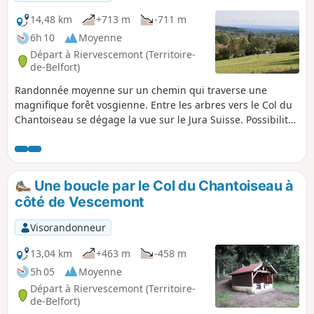
14,48 km
+713 m
-711 m
6h 10
Moyenne
Départ à Riervescemont (Territoire-
de-Belfort)
Randonnée moyenne sur un chemin qui traverse une
magnifique forêt vosgienne. Entre les arbres vers le Col du
Chantoiseau se dégage la vue sur le Jura Suisse. Possibilité
pour les bons marcheurs d'un crochet depuis le
Chantoiseau vers Tremonkopf pour une vue à 360°. La
descente depuis le Chantoiseau découvre une vue sur la
Planche des Belles Filles et le Ballon d'Alsace. La fin du
Une boucle par le Col du Chantoiseau à
parcours traverse le joli village de la Planche le Prêtre.
côté de Vescemont
Visorandonneur
13,04 km
+463 m
-458 m
5h 05
Moyenne
Départ à Riervescemont (Territoire-
de-Belfort)