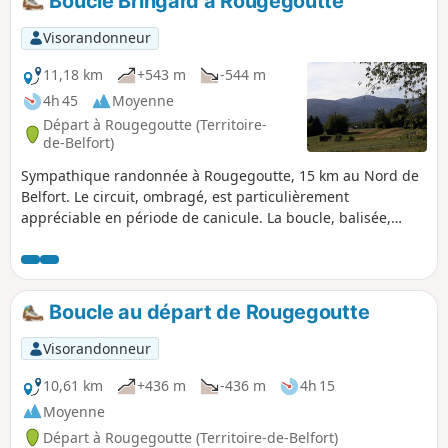
Boucle Bringard à Rougegoutte
Visorandonneur
11,18 km
+543 m
-544 m
4h 45
Moyenne
Départ à Rougegoutte (Territoire-
de-Belfort)
Sympathique randonnée à Rougegoutte, 15 km au Nord de
Belfort. Le circuit, ombragé, est particulièrement
appréciable en période de canicule. La boucle, balisée,
traverse une belle forêt de hêtres. Nous sommes dans le
massif des Vosges : une randonnée avec un beau dénivelé.
Boucle au départ de Rougegoutte
Visorandonneur
10,61 km
+436 m
-436 m
4h 15
Moyenne
Départ à Rougegoutte (Territoire-de-Belfort)