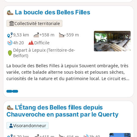
ou depuis Lepuix. C'est depuis ce hameau que démarre
cette randonnée. Celle-ci longe ensuite la crête sous
La boucle des Belles Filles
couvert forestier jusqu'au Ballon d'Alsace avant de
redescendre le long de la Savoureuse et ses cascades, dont
Collectivité territoriale
le Saut de la Truite.
9,53 km
+558 m
-559 m
4h 20
Difficile
Départ à Lepuix (Territoire-de-
Belfort)
La boucle des Belles Filles à Lepuix Souvent ombragée, très
variée, cette balade alterne sous-bois et pelouses sèches,
curiosités de la nature et du patrimoine local. Le circuit est
balisé par un Disque Rouge.
L'Étang des Belles filles depuis
Chauveroche en passant par le Querty
Visorandonneur
8,70 km
+415 m
-416 m
3h 40