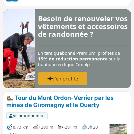
qui faisait partie de la ligne de défense après 1870. Le
circuit est balisé.
Besoin de renouveler vos
vêtements et accessoires
de randonnée ?
En tant qu’abonné Premium, profitez de
15% de réduction permanente
sur la
boutique en ligne Cimalp
J'en profite
Tour du Mont Ordon-Verrier par les
mines de Giromagny et le Querty
Visorandonneur
8,73 km
+290 m
-291 m
3h 20