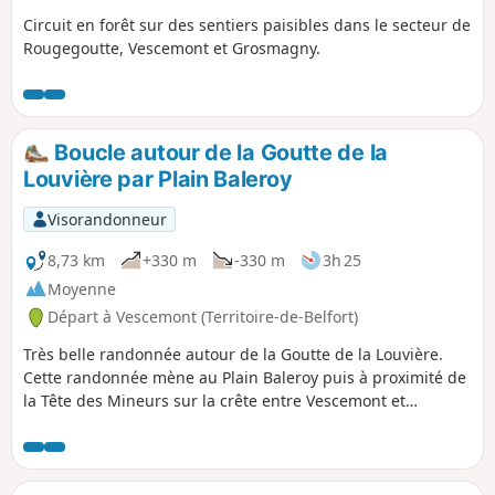
Circuit en forêt sur des sentiers paisibles dans le secteur de
Rougegoutte, Vescemont et Grosmagny.
Boucle autour de la Goutte de la
Louvière par Plain Baleroy
Visorandonneur
8,73 km
+330 m
-330 m
3h 25
Moyenne
Départ à Vescemont (Territoire-de-Belfort)
Très belle randonnée autour de la Goutte de la Louvière.
Cette randonnée mène au Plain Baleroy puis à proximité de
la Tête des Mineurs sur la crête entre Vescemont et
Lamadeleine-Val-des-Anges. Elle démarre au lieu-dit Le
Plainot et passe à travers des lieux différents, tous aussi
beaux les uns que les autres. Pâturages, forêts de résineux
et de feuillus nous accueillent à chaque instant.