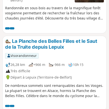
Belfort)
Randonnée en sous-bois au travers de la magnifique forêt
vosgienne permettant de rechercher la fraîcheur lors des
chaudes journées d'été. Découverte du très beau village de
Lepuix et possibilité de faire un crochet vers le col de la
Rougerie pour découvrir le panorama sur le Ballon de
Servance. Randonnée dans la Réserve Naturelle des Ballons
Comtois : chiens interdits.
La Planche des Belles Filles et le Saut
de la Truite depuis Lepuix
Visorandonneur
26,28 km
+966 m
-966 m
10h 15
Très difficile
Départ à Lepuix (Territoire-de-Belfort)
De nombreux sommets sont remarquables dans les Vosges.
La plupart se trouvent en Alsace, hormis la Planche des
Belles Filles. Célèbre dans le monde du cyclisme pour la
difficulté et le pourcentage de pente de la route d'accès,
elle peut aussi s'atteindre à pied depuis Plancher-les-Mines