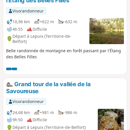
l'Étang des Belles Filles
Visorandonneur
10,96 km
+622 m
-632 m
4h 55
Difficile
Départ à Lepuix (Territoire-de-
Belfort)
Belle randonnée de montagne en forêt passant par l'Étang
des Belles Filles
Grand tour de la vallée de la
Savoureuse
Visorandonneur
24,68 km
+981 m
-986 m
9h 50
Difficile
Départ à Lepuix (Territoire-de-Belfort)