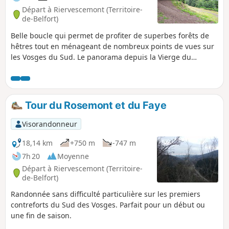
Départ à Riervescemont (Territoire-
de-Belfort)
Belle boucle qui permet de profiter de superbes forêts de
hêtres tout en ménageant de nombreux points de vues sur
les Vosges du Sud. Le panorama depuis la Vierge du
Chaume du Wissgrut, et le mystère de la Pierre Écrite
ajoutent des points d'intérêt remarquables. Aucune
difficulté, mais peut paraître longue pour certains : on peut
retirer la section Est qui fait une boule par Baerenkopf, ce
Tour du Rosemont et du Faye
qui diminue de plus de 5 km et 300 m de dénivelé, tout en
gardant quasiment les mêmes attraits.
Visorandonneur
18,14 km
+750 m
-747 m
7h 20
Moyenne
Départ à Riervescemont (Territoire-
de-Belfort)
Randonnée sans difficulté particulière sur les premiers
contreforts du Sud des Vosges. Parfait pour un début ou
une fin de saison.