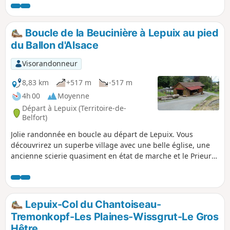
Boucle de la Beucinière à Lepuix au pied
du Ballon d'Alsace
Visorandonneur
8,83 km
+517 m
-517 m
4h 00
Moyenne
Départ à Lepuix (Territoire-de-
Belfort)
Jolie randonnée en boucle au départ de Lepuix. Vous
découvrirez un superbe village avec une belle église, une
ancienne scierie quasiment en état de marche et le Prieuré
Saint- Benoit de Chauveroche. La randonnée est
principalement en forêt. Sa fraîcheur est particulièrement
appréciable durant les journées chaudes d'été. Ce circuit
est balisé.
Lepuix-Col du Chantoiseau-
Tremonkopf-Les Plaines-Wissgrut-Le Gros
Hêtre