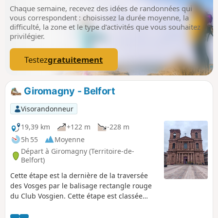
Chaque semaine, recevez des idées de randonnées qui
vous correspondent : choisissez la durée moyenne, la
difficulté, la zone et le type d’activités que vous souhaitez
privilégier.
Testez
gratuitement
Giromagny - Belfort
Visorandonneur
19,39 km
+122 m
-228 m
5h 55
Moyenne
Départ à Giromagny (Territoire-de-
Belfort)
Cette étape est la dernière de la traversée
des Vosges par le balisage rectangle rouge
du Club Vosgien. Cette étape est classée
moyenne car quasiment sans dénivelé.
L'essentiel de la randonnée se fait sous