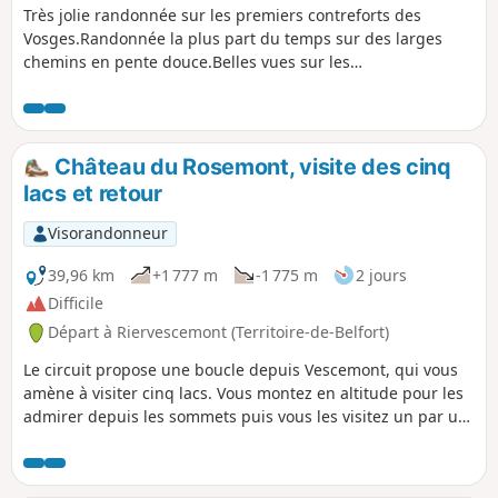
Très jolie randonnée sur les premiers contreforts des
Vosges.Randonnée la plus part du temps sur des larges
chemins en pente douce.Belles vues sur les
vallées.Plusieurs possibilités de pique-nique sous abris.Le
circuit est balisé par un Anneau Rouge.
Château du Rosemont, visite des cinq
lacs et retour
Visorandonneur
39,96 km
+1 777 m
-1 775 m
2 jours
Difficile
Départ à Riervescemont (Territoire-de-Belfort)
Le circuit propose une boucle depuis Vescemont, qui vous
amène à visiter cinq lacs. Vous montez en altitude pour les
admirer depuis les sommets puis vous les visitez un par un.
Le soir, vous pouvez dormir à la ferme auberge du Gresson
ou au refuge du Neuweiher. Vous pouvez aussi écourter le
parcours en passant la nuit au Gazon Vert et en stoppant la