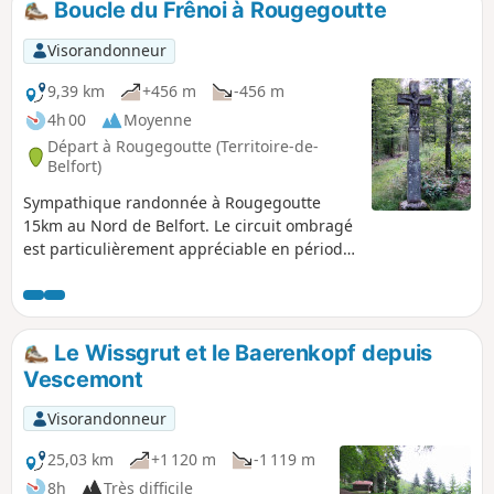
Boucle du Frênoi à Rougegoutte
Visorandonneur
9,39 km
+456 m
-456 m
4h 00
Moyenne
Départ à Rougegoutte (Territoire-de-
Belfort)
Sympathique randonnée à Rougegoutte
15km au Nord de Belfort. Le circuit ombragé
est particulièrement appréciable en période
de canicule. La boucle traverse une belle
forêt de hêtres. Nous sommes dans le
massif des Vosges : une randonnée avec un
beau dénivelé. Cette randonnée est balisée.
Le Wissgrut et le Baerenkopf depuis
Vescemont
Visorandonneur
25,03 km
+1 120 m
-1 119 m
8h
Très difficile