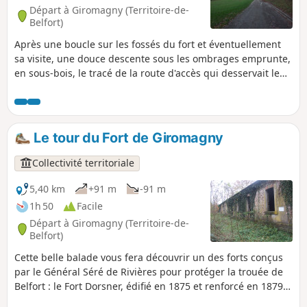
Départ à Giromagny (Territoire-de-
Belfort)
Après une boucle sur les fossés du fort et éventuellement
sa visite, une douce descente sous les ombrages emprunte,
en sous-bois, le tracé de la route d'accès qui desservait le
fort. Le retour en fond de vallon le long du Ruisseau Le
Gombois permet de profiter d'un maximum de fraicheur.
Le tour du Fort de Giromagny
Collectivité territoriale
5,40 km
+91 m
-91 m
1h 50
Facile
Départ à Giromagny (Territoire-de-
Belfort)
Cette belle balade vous fera découvrir un des forts conçus
par le Général Séré de Rivières pour protéger la trouée de
Belfort : le Fort Dorsner, édifié en 1875 et renforcé en 1879.
La randonnée est balisée avec un Anneau Rouge.