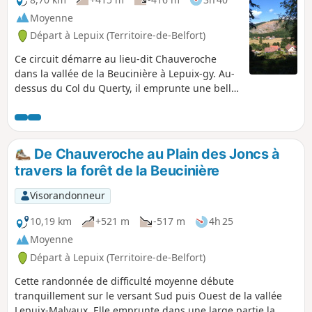
Moyenne
Départ à Lepuix (Territoire-de-Belfort)
Ce circuit démarre au lieu-dit Chauveroche
dans la vallée de la Beucinière à Lepuix-gy. Au-
dessus du Col du Querty, il emprunte une belle
route forestière qui permet de flâner au pied de
la Planche des Belles filles et du Ballon Saint-
Antoine. Cette route mène à l'Étang ombragé
des Belles Filles et le retour se fait le long du
De Chauveroche au Plain des Joncs à
ruisseau du même nom.
travers la forêt de la Beucinière
Visorandonneur
10,19 km
+521 m
-517 m
4h 25
Moyenne
Départ à Lepuix (Territoire-de-Belfort)
Cette randonnée de difficulté moyenne débute
tranquillement sur le versant Sud puis Ouest de la vallée
Lepuix-Malvaux. Elle emprunte dans une large partie la