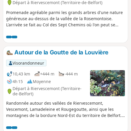
Départ à Riervescemont (Territoire-de-Belfort)
Promenade agréable parmi les grands arbres d'une nature
généreuse au-dessus de la vallée de la Rosemontoise.
L'arrivée se fait au Col des Sept Chemins où l'on peut se
restaurer dans un abri en bois. Le retour se fait par un
chemin rarement fréquenté, parallèle et au-dessus de la
route forestière de l'aller (ce sentier par endroit est bien
humide en cas de pluie, donc se chausser en conséquence).
Autour de la Goutte de la Louvière
Sur le bas et avant d'arriver au parking, on contourne le
socle où repose les ruines de l'ancien château des
Visorandonneur
seigneurs du Rosemont.
10,43 km
+444 m
-444 m
4h 15
Moyenne
Départ à Riervescemont (Territoire-
de-Belfort)
Randonnée autour des vallées de Riervescemont,
Vescemont, Lamadeleine et Rougegoutte, ainsi que les
montagnes de la bordure Nord-Est du territoire de Belfort.
Promenade sportive,mais néanmoins pleine d'intérêts
sylvestres et géologiques .