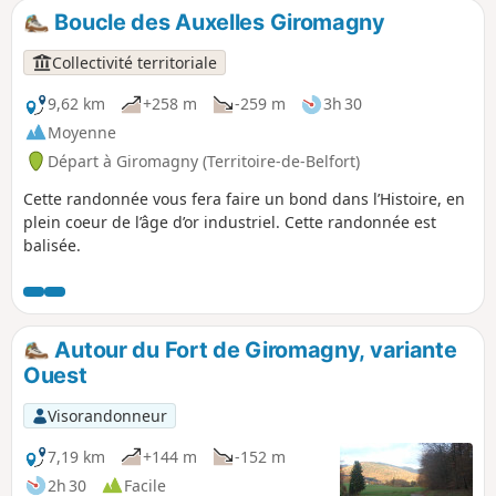
Boucle des Auxelles Giromagny
Collectivité territoriale
9,62 km
+258 m
-259 m
3h 30
Moyenne
Départ à Giromagny (Territoire-de-Belfort)
Cette randonnée vous fera faire un bond dans l’Histoire, en
plein coeur de l’âge d’or industriel. Cette randonnée est
balisée.
Autour du Fort de Giromagny, variante
Ouest
Visorandonneur
7,19 km
+144 m
-152 m
2h 30
Facile