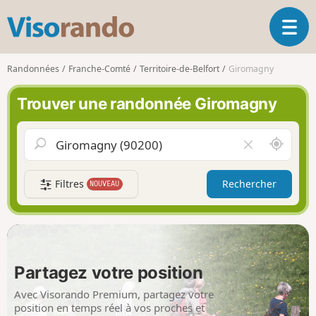
V
O
i
u
s
v
o
Randonnées
Franche-Comté
Territoire-de-Belfort
Giromagny
r
r
i
a
Trouver une randonnée Giromagny
r
n
l
d
a
o
A
V
n
u
i
a
t
d
v
Filtres
Rechercher
NOUVEAU
o
e
i
u
r
g
r
l
a
d
e
t
e
c
i
m
h
Partagez votre position
o
o
a
n
i
m
Avec Visorando Premium, partagez votre
p
position en temps réel à vos proches et