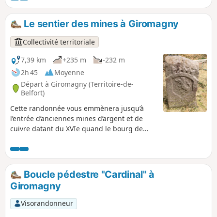
couvert forestier. L'étape démarre dans la
petite ville de Giromagny et se termine dans
Le sentier des mines à Giromagny
la belle ville de Belfort, en passant par le
Lion de Bartholdi, site de photo
Collectivité territoriale
incontournable pour ceux qui terminent la
traversée des Vosges !
7,39 km
+235 m
-232 m
2h 45
Moyenne
Départ à Giromagny (Territoire-de-
Belfort)
Cette randonnée vous emmènera jusqu’à
l’entrée d’anciennes mines d’argent et de
cuivre datant du XVIe quand le bourg de
Giromagny dépassait celui de Belfort en
population. Le sentier est balisé.
Boucle pédestre "Cardinal" à
Giromagny
Visorandonneur