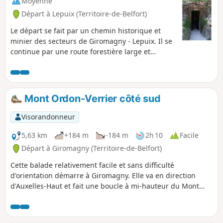
Moyenne
Départ à Lepuix (Territoire-de-Belfort)
Le départ se fait par un chemin historique et
minier des secteurs de Giromagny - Lepuix. Il se
continue par une route forestière large et
bordée par de grands arbres jusqu'au Col du
Querty. Le retour se fait par les côtés Ouest et
Sud du Mont Ordon-Verrier dans le secteur des
Auxelles.
Mont Ordon-Verrier côté sud
Visorandonneur
5,63 km
+184 m
-184 m
2h 10
Facile
Départ à Giromagny (Territoire-de-Belfort)
Cette balade relativement facile et sans difficulté
d'orientation démarre à Giromagny. Elle va en direction
d'Auxelles-Haut et fait une boucle à mi-hauteur du Mont
Ordon -Verrier. Au retour le chemin emprunte en partie le
Sentier des Mines de Giromagny-Lepuix et traverse tout du
long de belles forêts de feuillus et de résineux .