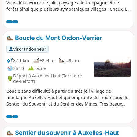
Vous découvrirez de jolis paysages de campagne et de
forêts ainsi que plusieurs sympathiques villages : Chaux, La
Chapelle Sous Chaux et Evette Salbert. Vous passerez à côté
du Fort de Giromagny. Il se termine par un paysage avec de
nombreux étangs et la zone protégée du Malsaucy. Outre
une belle vue sur les Vosges vous pourrez admirer de
Boucle du Mont Ordon-Verrier
nombreux oiseaux. Le départ et l'arrivée sont desservis par
bus ou train.
Visorandonneur
8,11 km
+294 m
-296 m
3h 10
Facile
Départ à Auxelles-Haut (Territoire-
de-Belfort)
Boucle sans difficulté à partir du très joli village de
montagne Auxelles-Haut et qui emprunte des morceaux du
Sentier du Souvenir et du Sentier des Mines. Très beaux
panoramas sur Auxelles et le Mont Ménard, le Malsaucy, la
Véronne, le Salbert et la vallée qui redescend vers Plancher-
Bas. Traversée d'une forêt magnifique.
Sentier du souvenir à Auxelles-Haut