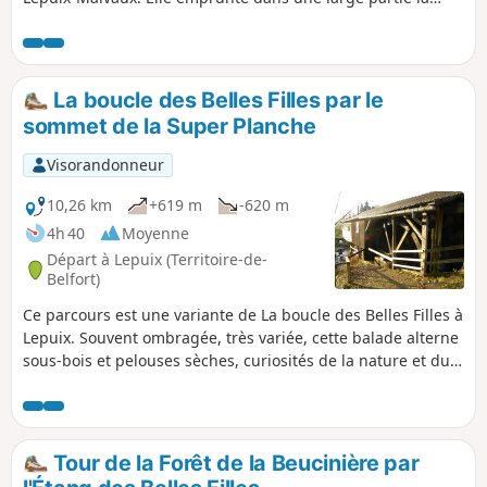
route forestière à l'aller comme au retour, ce qui permet
d'avoir des belles vues sur les divers hameaux et collines
environnants. La forêt offre également divers points
d'intérêt par la majesté de ses grands arbres feuillus et
La boucle des Belles Filles par le
résineux, elle est lumineuse et accueillante.
sommet de la Super Planche
Visorandonneur
10,26 km
+619 m
-620 m
4h 40
Moyenne
Départ à Lepuix (Territoire-de-
Belfort)
Ce parcours est une variante de La boucle des Belles Filles à
Lepuix. Souvent ombragée, très variée, cette balade alterne
sous-bois et pelouses sèches, curiosités de la nature et du
patrimoine local, faisant un passage sur le chemin des FFI.
Pour les passionnée de vélo, elle permet de comprendre la
difficulté de la Super Planche des Belles Filles.
Tour de la Forêt de la Beucinière par