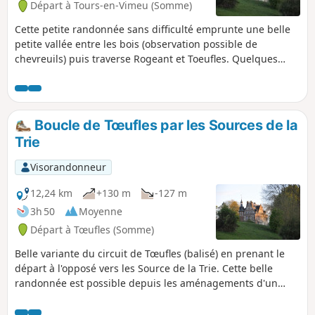
Départ à Tours-en-Vimeu (Somme)
Cette petite randonnée sans difficulté emprunte une belle
petite vallée entre les bois (observation possible de
chevreuils) puis traverse Rogeant et Toeufles. Quelques
habitations picardes typiques ainsi que les châteaux de
Rogeant et de Toeufles sont à remarquer. La remontée sur
le plateau permet un beau point de vue sur la vallée de la
Trie, avant le retour vers Houdent.
Boucle de Tœufles par les Sources de la
Trie
Visorandonneur
12,24 km
+130 m
-127 m
3h 50
Moyenne
Départ à Tœufles (Somme)
Belle variante du circuit de Tœufles (balisé) en prenant le
départ à l'opposé vers les Source de la Trie. Cette belle
randonnée est possible depuis les aménagements d'un
circuit nommée "La Trie enchantée" réalisé par la
Communauté de Communes du Vimeu.