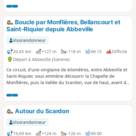
printemps (ou de toute autre saison pourvu que vous soyez
équipé en conséquence).
Boucle par Monflières, Bellancourt et
Saint-Riquier depuis Abbeville
Visorandonneur
20,65 km
+127 m
-118 m
6h 15
Difficile
Départ à Abbeville (Somme)
Ce circuit, d'une vingtaine de kilomètres, entre Abbeville et
Saint-Riquier, vous emmène découvrir la Chapelle de
Monflières, puis la Vallée du Scardon, vue de haut, avant de
revenir par la Traverse du Ponthieu.
Autour du Scardon
Visorandonneur
19,69 km
+124 m
-126 m
6h 00