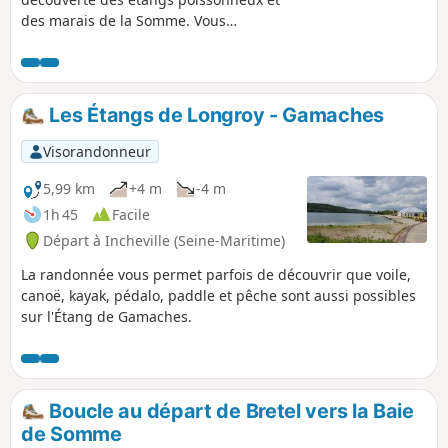
emprunter dans les deux sens.
des marais de la Somme. Vous
apprécierez la faune (héron cendré) et
la flore (fritillaire sauvage)
caractéristiques de la région.
Les Étangs de Longroy - Gamaches
Visorandonneur
5,99 km
+4 m
-4 m
1h 45
Facile
Départ à Incheville (Seine-Maritime)
La randonnée vous permet parfois de découvrir que voile,
canoë, kayak, pédalo, paddle et pêche sont aussi possibles
sur l'Étang de Gamaches.
Boucle au départ de Bretel vers la Baie
de Somme