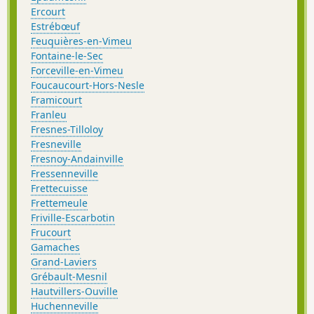
Ercourt
Estrébœuf
Feuquières-en-Vimeu
Fontaine-le-Sec
Forceville-en-Vimeu
Foucaucourt-Hors-Nesle
Framicourt
Franleu
Fresnes-Tilloloy
Fresneville
Fresnoy-Andainville
Fressenneville
Frettecuisse
Frettemeule
Friville-Escarbotin
Frucourt
Gamaches
Grand-Laviers
Grébault-Mesnil
Hautvillers-Ouville
Huchenneville