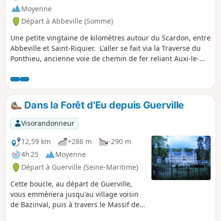
Moyenne
Départ à Abbeville (Somme)
Une petite vingtaine de kilomètres autour du Scardon, entre
Abbeville et Saint-Riquier. L'aller se fait via la Traverse du
Ponthieu, ancienne voie de chemin de fer reliant Auxi-le-
Château à Abbeville. Le retour se fait par l'autre versant de
la vallée.
Dans la Forêt d'Eu depuis Guerville
Visorandonneur
12,59 km
+286 m
-290 m
4h 25
Moyenne
Départ à Guerville (Seine-Maritime)
Cette boucle, au départ de Guerville,
vous emmènera jusqu'au village voisin
de Bazinval, puis à travers le Massif de
la Haute Forêt d'Eu. Au retour, vous