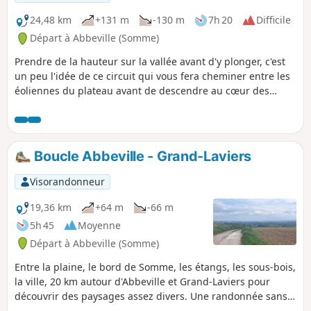
24,48 km
+131 m
-130 m
7h 20
Difficile
Départ à Abbeville (Somme)
Prendre de la hauteur sur la vallée avant d'y plonger, c'est
un peu l'idée de ce circuit qui vous fera cheminer entre les
éoliennes du plateau avant de descendre au cœur des
marais entre Eaucourt-sur-Somme et Mareuil-Caubert. Un
parcours qui monte et qui descend, 2 fois !
Boucle Abbeville - Grand-Laviers
Visorandonneur
19,36 km
+64 m
-66 m
5h 45
Moyenne
Départ à Abbeville (Somme)
Entre la plaine, le bord de Somme, les étangs, les sous-bois,
la ville, 20 km autour d'Abbeville et Grand-Laviers pour
découvrir des paysages assez divers. Une randonnée sans
grande difficulté qui remplit bien une après-midi de