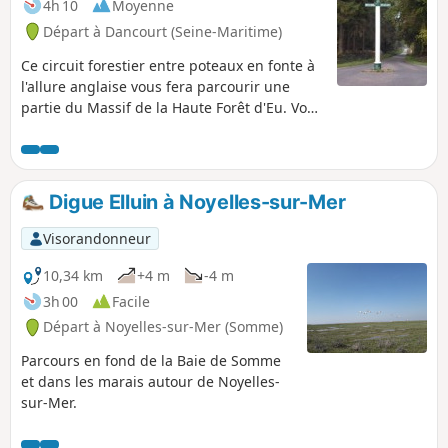
4h 10
Moyenne
Départ à Dancourt (Seine-Maritime)
Ce circuit forestier entre poteaux en fonte à
l'allure anglaise vous fera parcourir une
partie du Massif de la Haute Forêt d'Eu. Vous
profiterez depuis la table d'orientation à
Sainte-Catherine d'un magnifique panorama
sur la vallée de l'Yères.
Digue Elluin à Noyelles-sur-Mer
Visorandonneur
10,34 km
+4 m
-4 m
3h 00
Facile
Départ à Noyelles-sur-Mer (Somme)
Parcours en fond de la Baie de Somme
et dans les marais autour de Noyelles-
sur-Mer.