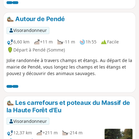
passerez devant le château de la
Grande Vallée.
Autour de Pendé
Visorandonneur
6,60 km
+11 m
-11 m
1h 55
Facile
Départ à Pendé (Somme)
Jolie randonnée à travers champs et étangs. Au départ de la
mairie de Pendé, vous longez les champs et les étangs et
pouvez y découvrir des animaux sauvages.
Les carrefours et poteaux du Massif de
la Haute Forêt d'Eu
Visorandonneur
12,37 km
+211 m
-214 m