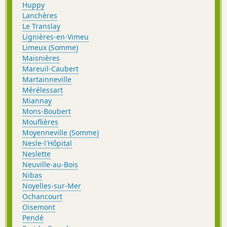
Huppy
Lanchères
Le Translay
Lignières-en-Vimeu
Limeux (Somme)
Maisnières
Mareuil-Caubert
Martainneville
Mérélessart
Miannay
Mons-Boubert
Mouflières
Moyenneville (Somme)
Nesle-l'Hôpital
Neslette
Neuville-au-Bois
Nibas
Noyelles-sur-Mer
Ochancourt
Oisemont
Pendé