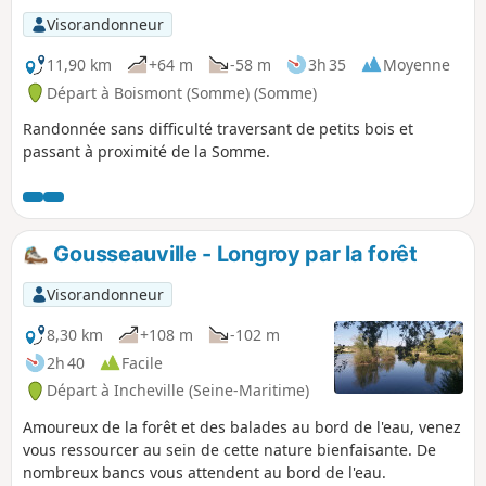
Visorandonneur
11,90 km
+64 m
-58 m
3h 35
Moyenne
Départ à Boismont (Somme) (Somme)
Randonnée sans difficulté traversant de petits bois et
passant à proximité de la Somme.
Gousseauville - Longroy par la forêt
Visorandonneur
8,30 km
+108 m
-102 m
2h 40
Facile
Départ à Incheville (Seine-Maritime)
Amoureux de la forêt et des balades au bord de l'eau, venez
vous ressourcer au sein de cette nature bienfaisante. De
nombreux bancs vous attendent au bord de l'eau.