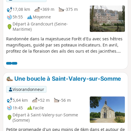
17,08 km
+369 m
-375 m
5h 55
Moyenne
Départ à Grandcourt (Seine-
Maritime)
Randonnée dans la majestueuse Forêt d'Eu avec ses hêtres
magnifiques, guidé par ses poteaux indicateurs. En avril,
profitez de la floraison des ails des ours et des jacinthes.
Jolie vue sur le château de la Vigogne. Vous pourrez croiser
quelques chevreuils. La randonnée se finit par une
magnifique vue sur la vallée de l'Yères.
Une boucle à Saint-Valery-sur-Somme
Visorandonneur
5,64 km
+52 m
-56 m
1h 45
Facile
Départ à Saint-Valery-sur-Somme
(Somme)
Petite promenade d'un peu moins de 6km dans et autour de