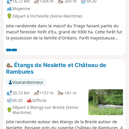
16,72 km
+204 m
-205 m
5h 20
Moyenne
Départ à Incheville (Seine-Maritime)
Jolie randonnée dans le massif du Triage faisant partie du
massif forestier forêt d'Eu, grand de 9300 ha. Cette forêt fut
la possession de la famille d'Orléans. Forêt majestueuse
composée principalement de hêtres. Le retour se fait en
longeant les étangs le long de la Bresle.
Étangs de Neslette et Château de
Rambures
Visorandonneur
20,73 km
+157 m
-161 m
6h 20
Difficile
Départ à Blangy-sur-Bresle (Seine-
Maritime)
Jolie randonnée autour des étangs de la Bresle autour de
Neslette. Passage près du superbe Château de Rambures, à