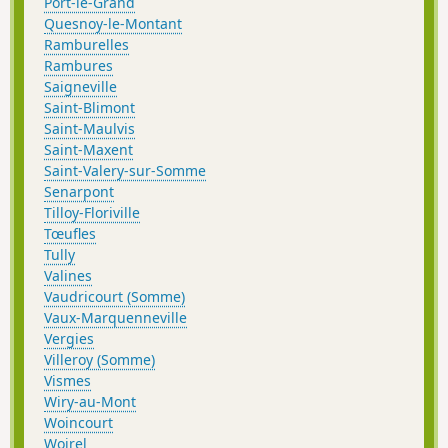
Port-le-Grand
Quesnoy-le-Montant
Ramburelles
Rambures
Saigneville
Saint-Blimont
Saint-Maulvis
Saint-Maxent
Saint-Valery-sur-Somme
Senarpont
Tilloy-Floriville
Tœufles
Tully
Valines
Vaudricourt (Somme)
Vaux-Marquenneville
Vergies
Villeroy (Somme)
Vismes
Wiry-au-Mont
Woincourt
Woirel