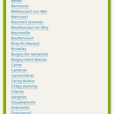
Béhen
Bermesnil
Béthencourt-sur-Mer
Biencourt
Boismont (Somme)
Bouillancourt-en-Séry
Bourseville
Bouttencourt
Bray-lès-Mareuil
Brutelles
Buigny-lès-Gamaches
Buigny-Saint-Maclou
Cahon
Cambron
Cannessières
Cerisy-Buleux
Chépy (Somme)
Citerne
Dargnies
Doudelainville
Embreville
Épaumesnil