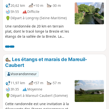
20,62 km
+10 m
-30 m
5h 55
Difficile
Départ à Longroy (Seine-Maritime)
Une randonnée de 20 km en terrain
plat, dont le tracé longe la Bresle et les
étangs de la vallée de la Bresle. La
balade est facile mais assez longue. Si
le début de la randonnée n'est pas
balisé, elle emprunte par la suite le
Chemin entre Verre et Mer, une voie
Les étangs et marais de Mareuil-
bitumée fréquentée aussi bien par les
Caubert
piétons que par les vélos et qui est bien
fléchée. Lors de cette randonnée, vous
Visorandonneur
traverserez de jolis bourgs sillonnés de
canaux, vous emprunterez un itinéraire
11,97 km
+57 m
-57 m
entre rivière et étangs, et vous aurez
3h 35
Moyenne
l'occasion d'observer de nombreux
Départ à Mareuil-Caubert (Somme)
oiseaux familiers de ces zones humides.
Cette balade est un aller simple, de
Cette randonnée est une invitation à la
gare à gare, que vous pouvez
découverte des étangs poissonneux et