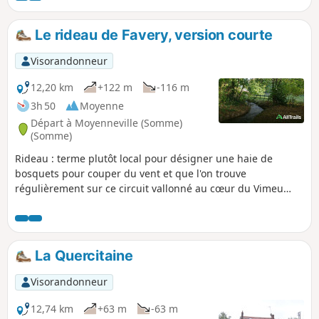
Le rideau de Favery, version courte
Visorandonneur
12,20 km
+122 m
-116 m
3h 50
Moyenne
Départ à Moyenneville (Somme)
(Somme)
Rideau : terme plutôt local pour désigner une haie de
bosquets pour couper du vent et que l'on trouve
régulièrement sur ce circuit vallonné au cœur du Vimeu
vert. Jolis passages au bord de la Trie et son passage à gué
près du manoir de Chaussoy qu'il ne faut pas manquer
d'admirer, avant d'entreprendre une belle grimpette en
sous-bois. Ce circuit est balisé par le département, cette
La Quercitaine
version est raccourcie.
Visorandonneur
12,74 km
+63 m
-63 m