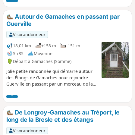
rivière, la Vimeuse.
Autour de Gamaches en passant par
Guerville
Visorandonneur
18,01 km
+158 m
-151 m
5h 35
Moyenne
Départ à Gamaches (Somme)
Jolie petite randonnée qui démarre autour
des Étangs de Gamaches pour rejoindre
Guerville en passant par un morceau de la
Forêt d'Eu. Petit détour pour voir la stèle
Adélaïde avant de passer à Guerville, village
de la Glass vallée. Puis retour vers
Gamaches en passant devant la Chapelle
De Longroy-Gamaches au Tréport, le
Dubos, un petit tour dans les étangs et par
long de la Bresle et des étangs
les vestiges du château.
Visorandonneur