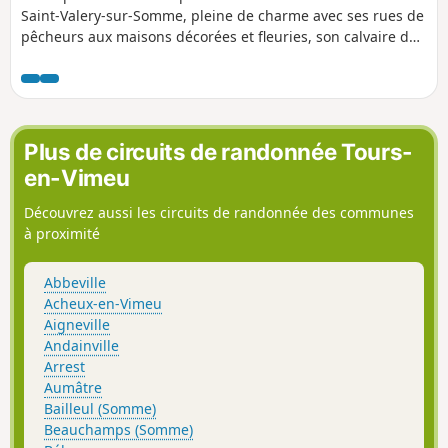
Saint-Valery-sur-Somme, pleine de charme avec ses rues de
pêcheurs aux maisons décorées et fleuries, son calvaire des
marins avec vue sur toute la baie et la ville, ses quais le
long de la Somme ainsi que sa Chapelle Saint-Valery dite
des Marins, sans oublier son histoire avec la Porte Jeanne
d'Arc et de nombreux points de vues sur la baie de Somme
Plus de circuits de randonnée Tours-
en-Vimeu
Découvrez aussi les circuits de randonnée des communes
à proximité
Abbeville
Acheux-en-Vimeu
Aigneville
Andainville
Arrest
Aumâtre
Bailleul (Somme)
Beauchamps (Somme)