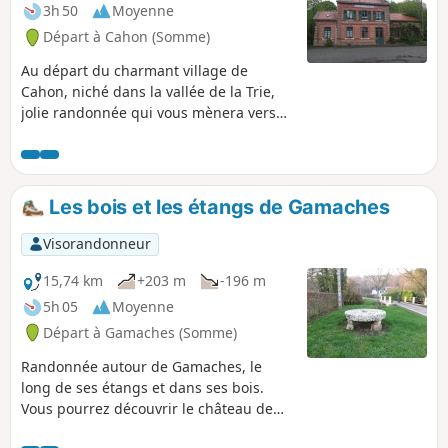
3h 50
Moyenne
Départ à Cahon (Somme)
Au départ du charmant village de
Cahon, niché dans la vallée de la Trie,
jolie randonnée qui vous mènera vers
Quesnoy-le-Montant avant de revenir
par de sympathiques sentiers entre bois
et pâturages vers votre point de départ.
Les habitants de Quesnoy-le-Montant se
Les bois et les étangs de Gamaches
nomment les Quercitains, d'où le nom
de cette randonnée. Quant à Cahon,
Visorandonneur
village de départ et d'arrivée, vous y
trouverez une minoterie encore en
15,74 km
+203 m
-196 m
activité et qui fabrique de la farine dont
5h 05
Moyenne
une variété est réservée à la baguette
Départ à Gamaches (Somme)
"Avocette" qui est vendue à Quesnoy-le-
Montant, mais également dans d'autres
Randonnée autour de Gamaches, le
boulangeries de la Somme. Randonnée
long de ses étangs et dans ses bois.
gastronomique et patrimoniale, en
Vous pourrez découvrir le château de
somme.
Floriville, le joli village d'Hélicourt et sa