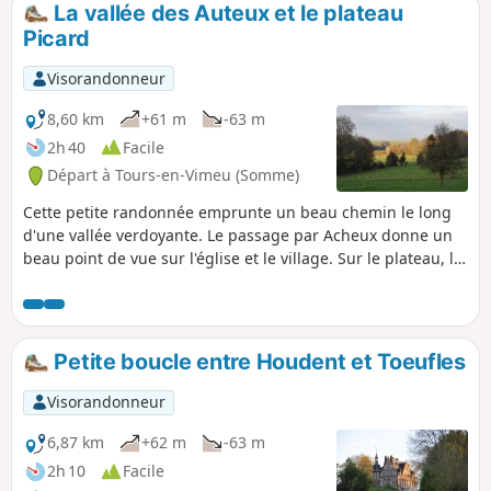
La vallée des Auteux et le plateau
p
Picard
Visorandonneur
8,60 km
+61 m
-63 m
2h 40
Facile
Départ à Tours-en-Vimeu (Somme)
Cette petite randonnée emprunte un beau chemin le long
d'une vallée verdoyante. Le passage par Acheux donne un
beau point de vue sur l'église et le village. Sur le plateau, la
vue s'étend jusqu'à la vallée de la Somme.
Petite boucle entre Houdent et Toeufles
Visorandonneur
6,87 km
+62 m
-63 m
2h 10
Facile