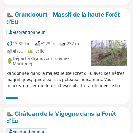
Grandcourt - Massif de la haute Forêt
d'Eu
Visorandonneur
13,35 km
+228 m
-232 m
4h 30
Facile
Départ à Grandcourt (Seine-
Maritime)
Randonnée dans la majestueuse Forêt d'Eu avec ses hêtres
magnifiques, guidé par ses poteaux indicateurs. Vous
pourrez croiser quelques chevreuils. La randonnée se finit
par une magnifique vue sur la vallée de l'Yères. Attention,
au (7), le chemin n'est plus accessible, je propose une
variante en attendant de trouver mieux.
Château de la Vigogne dans la Forêt
d’Eu
Visorandonneur