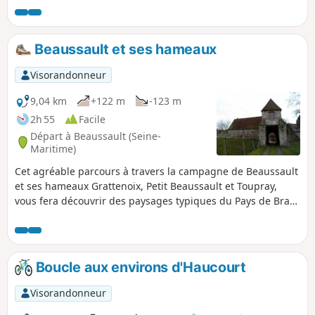
Beaussault et ses hameaux
Visorandonneur
9,04 km
+122 m
-123 m
2h 55
Facile
Départ à Beaussault (Seine-
Maritime)
Cet agréable parcours à travers la campagne de Beaussault
et ses hameaux Grattenoix, Petit Beaussault et Toupray,
vous fera découvrir des paysages typiques du Pays de Bray,
ainsi que le patrimoine communal et des curiosités
appartenant à des particuliers comme les ruines de l'ancien
château-fort.
Boucle aux environs d'Haucourt
Visorandonneur