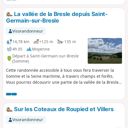
La vallée de la Bresle depuis Saint-
Germain-sur-Bresle
Visorandonneur
14,78 km
+125 m
-135 m
4h 35
Moyenne
Départ à Saint-Germain-sur-Bresle
(Somme)
Cette randonnée accessible à tous vous fera traverser la
Somme et la Seine maritime, à travers champs et forêts.
Vous pourrez découvrir une partie de la vallée de la Bresle,
les étangs de Neuville-Coppegueule ainsi que ceux de Vieux
Rouen-sur-Bresle.
Sur les Coteaux de Roupied et Villers
Visorandonneur