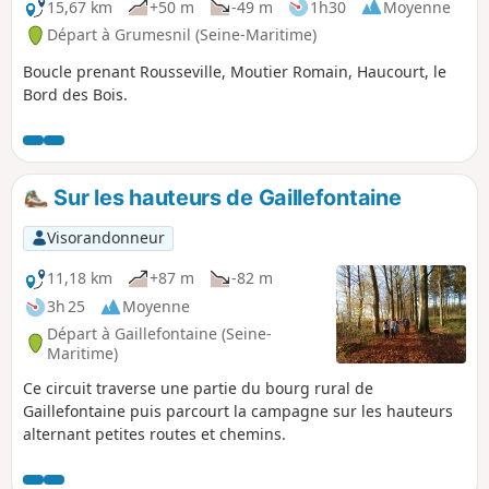
15,67 km
+50 m
-49 m
1h30
Moyenne
Départ à Grumesnil (Seine-Maritime)
Boucle prenant Rousseville, Moutier Romain, Haucourt, le
Bord des Bois.
Sur les hauteurs de Gaillefontaine
Visorandonneur
11,18 km
+87 m
-82 m
3h 25
Moyenne
Départ à Gaillefontaine (Seine-
Maritime)
Ce circuit traverse une partie du bourg rural de
Gaillefontaine puis parcourt la campagne sur les hauteurs
alternant petites routes et chemins.