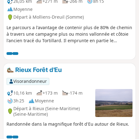
26,05 km
+271 m
-266 m
8h 15
Moyenne
Départ à Molliens-Dreuil (Somme)
Le parcours a l'avantage de contenir plus de 80% de chemin
à travers une campagne plus ou moins vallonnée et côtoie
l'ancien tracé du Tortillard. Il emprunte en partie le
GR®125.
Rieux Forêt d'Eu
Visorandonneur
10,16 km
+173 m
-174 m
3h 25
Moyenne
Départ à Rieux (Seine-Maritime)
(Seine-Maritime)
Randonnée dans la magnifique forêt d'Eu autour de Rieux.