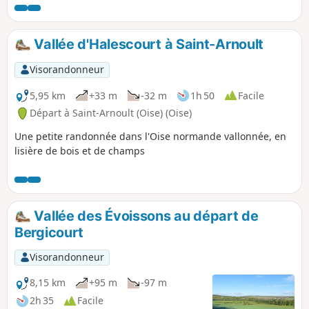
Vallée d'Halescourt à Saint-Arnoult
Visorandonneur
5,95 km
+33 m
-32 m
1h 50
Facile
Départ à Saint-Arnoult (Oise) (Oise)
Une petite randonnée dans l'Oise normande vallonnée, en
lisière de bois et de champs
Vallée des Évoissons au départ de
Bergicourt
Visorandonneur
8,15 km
+95 m
-97 m
2h 35
Facile