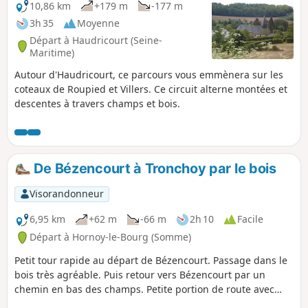
10,86 km
+179 m
-177 m
3h 35
Moyenne
Départ à Haudricourt (Seine-
Maritime)
Autour d'Haudricourt, ce parcours vous emmènera sur les
coteaux de Roupied et Villers. Ce circuit alterne montées et
descentes à travers champs et bois.
De Bézencourt à Tronchoy par le bois
Visorandonneur
6,95 km
+62 m
-66 m
2h 10
Facile
Départ à Hornoy-le-Bourg (Somme)
Petit tour rapide au départ de Bézencourt. Passage dans le
bois très agréable. Puis retour vers Bézencourt par un
chemin en bas des champs. Petite portion de route avec
très peu de circulation.