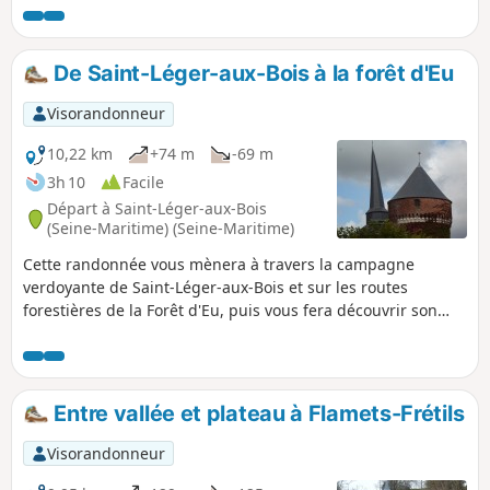
De Saint-Léger-aux-Bois à la forêt d'Eu
Visorandonneur
10,22 km
+74 m
-69 m
3h 10
Facile
Départ à Saint-Léger-aux-Bois
(Seine-Maritime) (Seine-Maritime)
Cette randonnée vous mènera à travers la campagne
verdoyante de Saint-Léger-aux-Bois et sur les routes
forestières de la Forêt d'Eu, puis vous fera découvrir son
patrimoine bâti la Tour médiévale du Duc de Mailly et
l'église Saint-Léger d'Autun au clocher penché.
Entre vallée et plateau à Flamets-Frétils
Visorandonneur