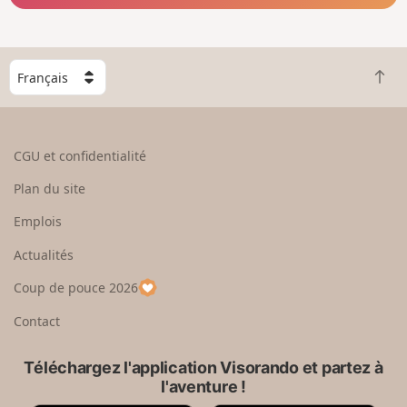
C
R
h
e
o
t
i
o
s
CGU et confidentialité
u
i
r
s
Plan du site
e
s
n
e
Emplois
h
z
Actualités
a
u
u
n
Coup de pouce 2026
t
p
a
Contact
y
s
Téléchargez l'application Visorando et partez à
l'aventure !