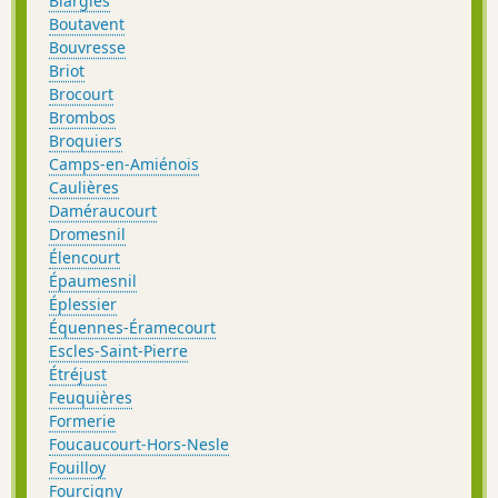
Blargies
Boutavent
Bouvresse
Briot
Brocourt
Brombos
Broquiers
Camps-en-Amiénois
Caulières
Daméraucourt
Dromesnil
Élencourt
Épaumesnil
Éplessier
Équennes-Éramecourt
Escles-Saint-Pierre
Étréjust
Feuquières
Formerie
Foucaucourt-Hors-Nesle
Fouilloy
Fourcigny