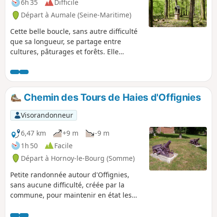
6h 35
Difficile
Départ à Aumale (Seine-Maritime)
Cette belle boucle, sans autre difficulté
que sa longueur, se partage entre
cultures, pâturages et forêts. Elle
permet d'apprécier l'architecture non
seulement de plusieurs châteaux et
monuments religieux, mais aussi celle
des villages traversés. Le vieux centre
Chemin des Tours de Haies d'Offignies
d'Aumale, avec sa mairie et sa
majestueuse église, méritent aussi une
Visorandonneur
petite flânerie supplémentaire.
6,47 km
+9 m
-9 m
1h 50
Facile
Départ à Hornoy-le-Bourg (Somme)
Petite randonnée autour d'Offignies,
sans aucune difficulté, créée par la
commune, pour maintenir en état les
différents chemins ruraux de la
commune.