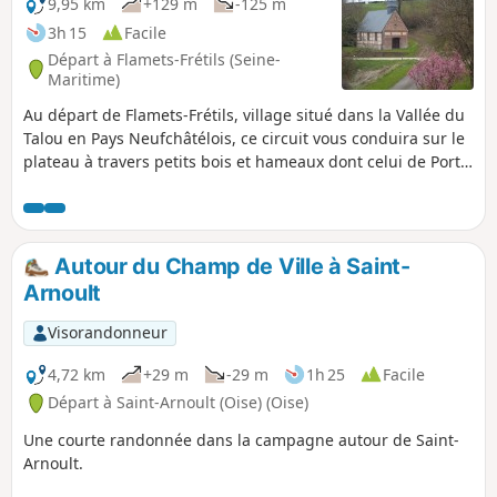
9,95 km
+129 m
-125 m
3h 15
Facile
Départ à Flamets-Frétils (Seine-
Maritime)
Au départ de Flamets-Frétils, village situé dans la Vallée du
Talou en Pays Neufchâtélois, ce circuit vous conduira sur le
plateau à travers petits bois et hameaux dont celui de Port-
Mort avec sa chapelle.
Autour du Champ de Ville à Saint-
Arnoult
Visorandonneur
4,72 km
+29 m
-29 m
1h 25
Facile
Départ à Saint-Arnoult (Oise) (Oise)
Une courte randonnée dans la campagne autour de Saint-
Arnoult.