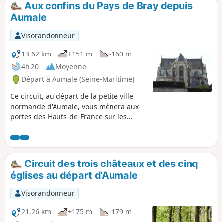
Aux confins du Pays de Bray depuis
p
Aumale
Visorandonneur
13,62 km
+151 m
-160 m
4h 20
Moyenne
Départ à Aumale (Seine-Maritime)
Ce circuit, au départ de la petite ville
normande d'Aumale, vous mènera aux
portes des Hauts-de-France sur les
communes de Digeon dans la Somme,
d'Escles-Saint-Pierre et Quincampoix-
Fleury dans l'Oise. Au fil de la
randonnée, vous traverserez champs et
Circuit des trois châteaux et des cinq
bois avant un retour dans la vallée de la
églises au départ d'Aumale
Bresle.
Visorandonneur
21,26 km
+175 m
-179 m