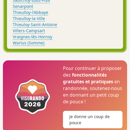
Saulchoy-sous-Poix
Senarpont
Thieulloy-l'Abbaye
Thieulloy-la-Ville
Thieuloy-Saint-Antoine
Villers-Campsart
Vraignes-lès-Hornoy
Warlus (Somme)
Pour continuer à proposer
des
fonctionnalités
gratuites et pratiques
en
randonnée, soutenez-nous
en donnant un petit coup
de pouce !
Je donne un coup de
pouce