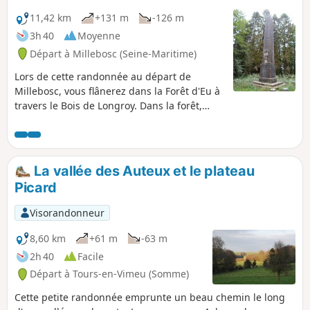
11,42 km
+131 m
-126 m
3h 40
Moyenne
Départ à Millebosc (Seine-Maritime)
Lors de cette randonnée au départ de
Millebosc, vous flânerez dans la Forêt d'Eu à
travers le Bois de Longroy. Dans la forêt,
vous découvrirez la stèle Adélaïde. Cette
boucle reprend une grande partie du circuit
n°12 balisé en Jaune.
La vallée des Auteux et le plateau
Picard
Visorandonneur
8,60 km
+61 m
-63 m
2h 40
Facile
Départ à Tours-en-Vimeu (Somme)
Cette petite randonnée emprunte un beau chemin le long