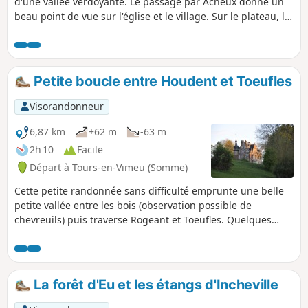
d'une vallée verdoyante. Le passage par Acheux donne un
beau point de vue sur l'église et le village. Sur le plateau, la
vue s'étend jusqu'à la vallée de la Somme.
Petite boucle entre Houdent et Toeufles
Visorandonneur
6,87 km
+62 m
-63 m
2h 10
Facile
Départ à Tours-en-Vimeu (Somme)
Cette petite randonnée sans difficulté emprunte une belle
petite vallée entre les bois (observation possible de
chevreuils) puis traverse Rogeant et Toeufles. Quelques
habitations picardes typiques ainsi que les châteaux de
Rogeant et de Toeufles sont à remarquer. La remontée sur
le plateau permet un beau point de vue sur la vallée de la
Trie, avant le retour vers Houdent.
La forêt d'Eu et les étangs d'Incheville