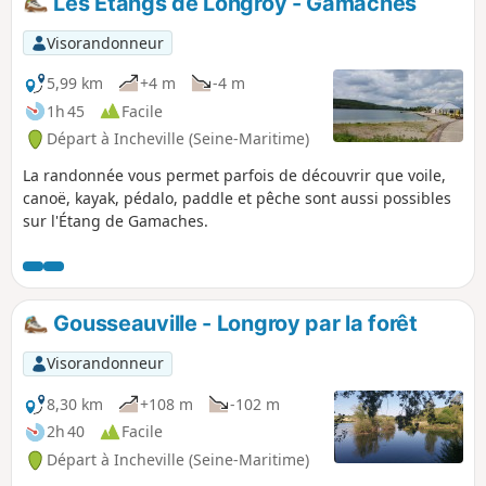
Les Étangs de Longroy - Gamaches
Visorandonneur
5,99 km
+4 m
-4 m
1h 45
Facile
Départ à Incheville (Seine-Maritime)
La randonnée vous permet parfois de découvrir que voile,
canoë, kayak, pédalo, paddle et pêche sont aussi possibles
sur l'Étang de Gamaches.
Gousseauville - Longroy par la forêt
Visorandonneur
8,30 km
+108 m
-102 m
2h 40
Facile
Départ à Incheville (Seine-Maritime)