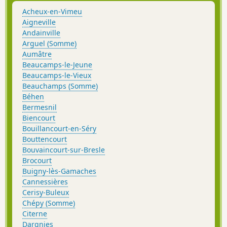
Acheux-en-Vimeu
Aigneville
Andainville
Arguel (Somme)
Aumâtre
Beaucamps-le-Jeune
Beaucamps-le-Vieux
Beauchamps (Somme)
Béhen
Bermesnil
Biencourt
Bouillancourt-en-Séry
Bouttencourt
Bouvaincourt-sur-Bresle
Brocourt
Buigny-lès-Gamaches
Cannessières
Cerisy-Buleux
Chépy (Somme)
Citerne
Dargnies