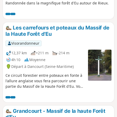
Randonnée dans la magnifique forêt d'Eu autour de Rieux.
Les carrefours et poteaux du Massif de
la Haute Forêt d'Eu
Visorandonneur
12,37 km
+211 m
-214 m
4h 10
Moyenne
Départ à Dancourt (Seine-Maritime)
Ce circuit forestier entre poteaux en fonte à
l'allure anglaise vous fera parcourir une
partie du Massif de la Haute Forêt d'Eu. Vous
profiterez depuis la table d'orientation à
Sainte-Catherine d'un magnifique panorama
sur la vallée de l'Yères.
Grandcourt - Massif de la haute Forêt