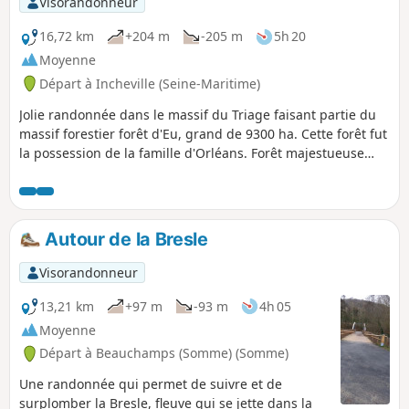
Visorandonneur
16,72 km
+204 m
-205 m
5h 20
Moyenne
Départ à Incheville (Seine-Maritime)
Jolie randonnée dans le massif du Triage faisant partie du
massif forestier forêt d'Eu, grand de 9300 ha. Cette forêt fut
la possession de la famille d'Orléans. Forêt majestueuse
composée principalement de hêtres. Le retour se fait en
longeant les étangs le long de la Bresle.
Autour de la Bresle
Visorandonneur
13,21 km
+97 m
-93 m
4h 05
Moyenne
Départ à Beauchamps (Somme) (Somme)
Une randonnée qui permet de suivre et de
surplomber la Bresle, fleuve qui se jette dans la