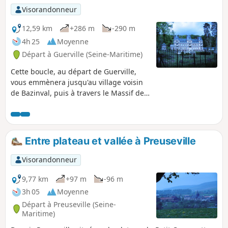
les vestiges du château.
Visorandonneur
12,59 km
+286 m
-290 m
4h 25
Moyenne
Départ à Guerville (Seine-Maritime)
Cette boucle, au départ de Guerville,
vous emmènera jusqu'au village voisin
de Bazinval, puis à travers le Massif de
la Haute Forêt d'Eu. Au retour, vous
passerez devant le château de la
Grande Vallée.
Entre plateau et vallée à Preuseville
Visorandonneur
9,77 km
+97 m
-96 m
3h 05
Moyenne
Départ à Preuseville (Seine-
Maritime)