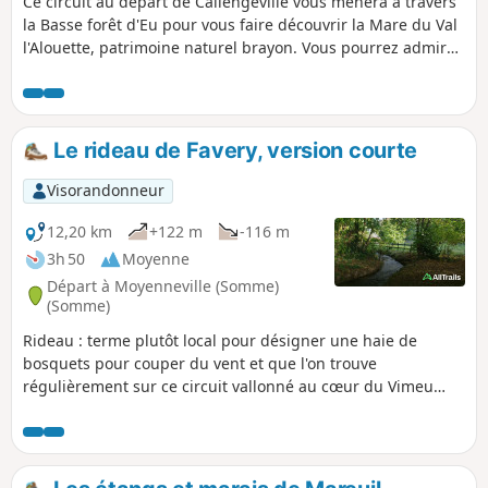
Ce circuit au départ de Callengeville vous mènera à travers
la Basse forêt d'Eu pour vous faire découvrir la Mare du Val
l'Alouette, patrimoine naturel brayon. Vous pourrez admirer
des conifères remarquables comme les pins sylvestres ou
les Douglas dans l'arboretum. Au retour, vous passerez
devant l'ancienne verrerie de Varimpré et le parc éolien.
Le rideau de Favery, version courte
Visorandonneur
12,20 km
+122 m
-116 m
3h 50
Moyenne
Départ à Moyenneville (Somme)
(Somme)
Rideau : terme plutôt local pour désigner une haie de
bosquets pour couper du vent et que l'on trouve
régulièrement sur ce circuit vallonné au cœur du Vimeu
vert. Jolis passages au bord de la Trie et son passage à gué
près du manoir de Chaussoy qu'il ne faut pas manquer
d'admirer, avant d'entreprendre une belle grimpette en
sous-bois. Ce circuit est balisé par le département, cette