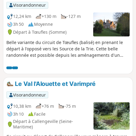
forestier.
Visorandonneur
12,24 km
+130 m
-127 m
3h 50
Moyenne
Départ à Tœufles (Somme)
Belle variante du circuit de Tœufles (balisé) en prenant le
départ à l'opposé vers les Source de la Trie. Cette belle
randonnée est possible depuis les aménagements d'un
circuit nommée "La Trie enchantée" réalisé par la
Communauté de Communes du Vimeu.
Le Val l'Alouette et Varimpré
Visorandonneur
10,38 km
+76 m
-75 m
3h 10
Facile
Départ à Callengeville (Seine-
Maritime)