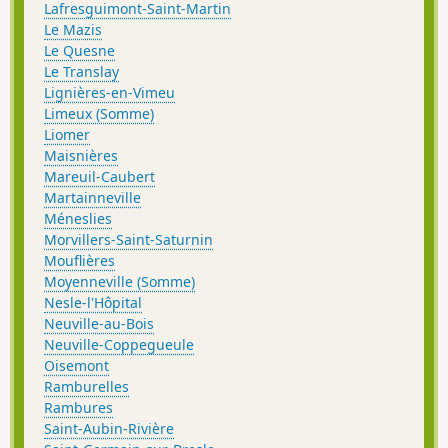
Lafresguimont-Saint-Martin
Le Mazis
Le Quesne
Le Translay
Lignières-en-Vimeu
Limeux (Somme)
Liomer
Maisnières
Mareuil-Caubert
Martainneville
Méneslies
Morvillers-Saint-Saturnin
Mouflières
Moyenneville (Somme)
Nesle-l'Hôpital
Neuville-au-Bois
Neuville-Coppegueule
Oisemont
Ramburelles
Rambures
Saint-Aubin-Rivière