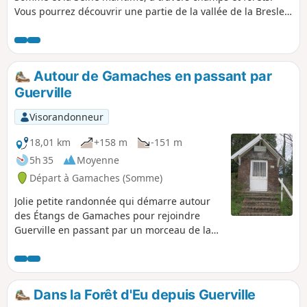
Vous pourrez découvrir une partie de la vallée de la Bresle,
les étangs de Neuville-Coppegueule ainsi que ceux de Vieux
Rouen-sur-Bresle.
Autour de Gamaches en passant par
Guerville
Visorandonneur
18,01 km
+158 m
-151 m
5h 35
Moyenne
Départ à Gamaches (Somme)
Jolie petite randonnée qui démarre autour
des Étangs de Gamaches pour rejoindre
Guerville en passant par un morceau de la
Forêt d'Eu. Petit détour pour voir la stèle
Adélaïde avant de passer à Guerville, village
de la Glass vallée. Puis retour vers
Gamaches en passant devant la Chapelle
Dans la Forêt d'Eu depuis Guerville
Dubos, un petit tour dans les étangs et par