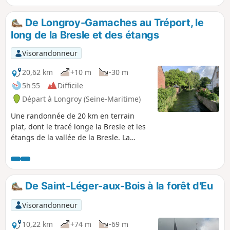
De Longroy-Gamaches au Tréport, le
long de la Bresle et des étangs
Visorandonneur
20,62 km
+10 m
-30 m
5h 55
Difficile
Départ à Longroy (Seine-Maritime)
Une randonnée de 20 km en terrain
plat, dont le tracé longe la Bresle et les
étangs de la vallée de la Bresle. La
balade est facile mais assez longue. Si
le début de la randonnée n'est pas
balisé, elle emprunte par la suite le
Chemin entre Verre et Mer, une voie
De Saint-Léger-aux-Bois à la forêt d'Eu
bitumée fréquentée aussi bien par les
piétons que par les vélos et qui est bien
Visorandonneur
fléchée. Lors de cette randonnée, vous
traverserez de jolis bourgs sillonnés de
10,22 km
+74 m
-69 m