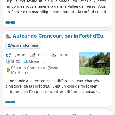
Depuis Preuseville situé sur le plateau du Petit Caux, cette
randonnée vous emmènera dans la Vallée de l'Yères. Vous
profiterez d'un magnifique panorama sur la Forêt d'Eu qui
surplombe la vallée.
Autour de Grancourt par la Forêt d'Eu
Visorandonneur
11,36 km
+193 m
-187 m
3h 50
Moyenne
Départ à Grandcourt (Seine-
Maritime)
Randonnée à la rencontre de différents lieux, chargés
d'histoire, de la Forêt d'Eu. C'est un coin de forêt bien
entretenu où l'on peut rencontrer différents animaux ainsi
qu'une flore assez abondante. On sort un peu du coin forêt
de peupliers qui se trouve en lisière du Tréport.