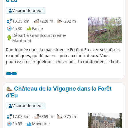
d'Eu
Visorandonneur
13,35 km
+228 m
-232 m
4h 30
Facile
Départ à Grandcourt (Seine-
Maritime)
Randonnée dans la majestueuse Forêt d'Eu avec ses hêtres
magnifiques, guidé par ses poteaux indicateurs. Vous
pourrez croiser quelques chevreuils. La randonnée se finit
par une magnifique vue sur la vallée de l'Yères. Attention,
au (7), le chemin n'est plus accessible, je propose une
variante en attendant de trouver mieux.
Château de la Vigogne dans la Forêt
d’Eu
Visorandonneur
17,08 km
+369 m
-375 m
5h 55
Moyenne