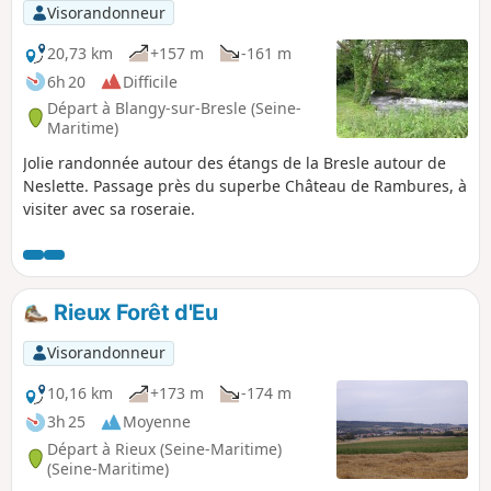
Visorandonneur
20,73 km
+157 m
-161 m
6h 20
Difficile
Départ à Blangy-sur-Bresle (Seine-
Maritime)
Jolie randonnée autour des étangs de la Bresle autour de
Neslette. Passage près du superbe Château de Rambures, à
visiter avec sa roseraie.
Rieux Forêt d'Eu
Visorandonneur
10,16 km
+173 m
-174 m
3h 25
Moyenne
Départ à Rieux (Seine-Maritime)
(Seine-Maritime)