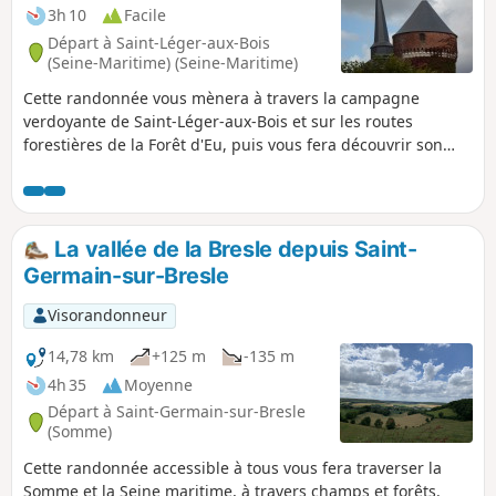
canaux, vous emprunterez un itinéraire
3h 10
Facile
entre rivière et étangs, et vous aurez
Départ à Saint-Léger-aux-Bois
l'occasion d'observer de nombreux
(Seine-Maritime) (Seine-Maritime)
oiseaux familiers de ces zones humides.
Cette randonnée vous mènera à travers la campagne
Cette balade est un aller simple, de
verdoyante de Saint-Léger-aux-Bois et sur les routes
gare à gare, que vous pouvez
forestières de la Forêt d'Eu, puis vous fera découvrir son
emprunter dans les deux sens.
patrimoine bâti la Tour médiévale du Duc de Mailly et
l'église Saint-Léger d'Autun au clocher penché.
La vallée de la Bresle depuis Saint-
Germain-sur-Bresle
Visorandonneur
14,78 km
+125 m
-135 m
4h 35
Moyenne
Départ à Saint-Germain-sur-Bresle
(Somme)
Cette randonnée accessible à tous vous fera traverser la
Somme et la Seine maritime, à travers champs et forêts.