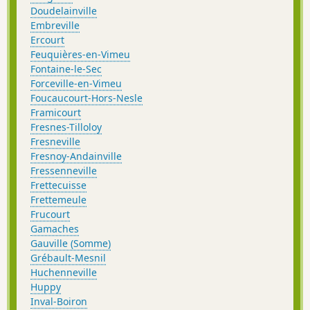
Doudelainville
Embreville
Ercourt
Feuquières-en-Vimeu
Fontaine-le-Sec
Forceville-en-Vimeu
Foucaucourt-Hors-Nesle
Framicourt
Fresnes-Tilloloy
Fresneville
Fresnoy-Andainville
Fressenneville
Frettecuisse
Frettemeule
Frucourt
Gamaches
Gauville (Somme)
Grébault-Mesnil
Huchenneville
Huppy
Inval-Boiron