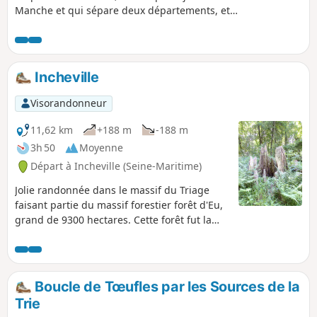
Manche et qui sépare deux départements, et
aussi deux régions.
Incheville
Visorandonneur
11,62 km
+188 m
-188 m
3h 50
Moyenne
Départ à Incheville (Seine-Maritime)
Jolie randonnée dans le massif du Triage
faisant partie du massif forestier forêt d'Eu,
grand de 9300 hectares. Cette forêt fut la
possession de la famille d'Orléans. Forêt
majestueuse composée principalement de
hêtres. La randonnée permet de croiser le
Quesne au loup et la pierre bise. Au retour
Boucle de Tœufles par les Sources de la
nous avons une magnifique vue de la vallée
Trie
donnant sur la ville d'Incheville et le massif