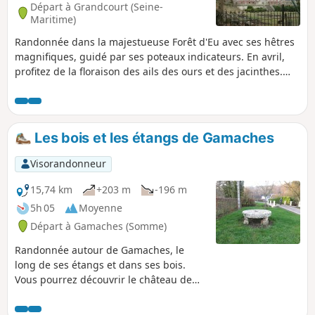
Départ à Grandcourt (Seine-
Maritime)
Randonnée dans la majestueuse Forêt d'Eu avec ses hêtres
magnifiques, guidé par ses poteaux indicateurs. En avril,
profitez de la floraison des ails des ours et des jacinthes.
Jolie vue sur le château de la Vigogne. Vous pourrez croiser
quelques chevreuils. La randonnée se finit par une
magnifique vue sur la vallée de l'Yères.
Les bois et les étangs de Gamaches
Visorandonneur
15,74 km
+203 m
-196 m
5h 05
Moyenne
Départ à Gamaches (Somme)
Randonnée autour de Gamaches, le
long de ses étangs et dans ses bois.
Vous pourrez découvrir le château de
Floriville, le joli village d'Hélicourt et sa
rivière, la Vimeuse.