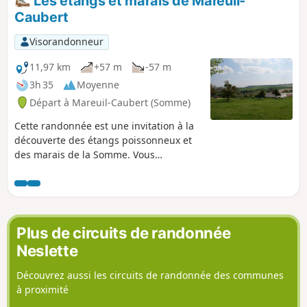
Les étangs et marais de Mareuil-
version est raccourcie.
Caubert
Visorandonneur
11,97 km
+57 m
-57 m
3h 35
Moyenne
Départ à Mareuil-Caubert (Somme)
Cette randonnée est une invitation à la
découverte des étangs poissonneux et
des marais de la Somme. Vous
apprécierez la faune (héron cendré) et
la flore (fritillaire sauvage)
caractéristiques de la région.
Plus de circuits de randonnée
Neslette
Découvrez aussi les circuits de randonnée des communes
à proximité