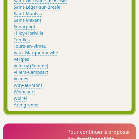
Saint-Germain-sur-Bresle
Saint-Léger-sur-Bresle
Saint-Maulvis
Saint-Maxent
Senarpont
Tilloy-Floriville
Tœufles
Tours-en-Vimeu
Vaux-Marquenneville
Vergies
Villeroy (Somme)
Villers-Campsart
Vismes
Wiry-au-Mont
Woincourt
Woirel
Yzengremer
Pour continuer à proposer
des
fonctionnalités