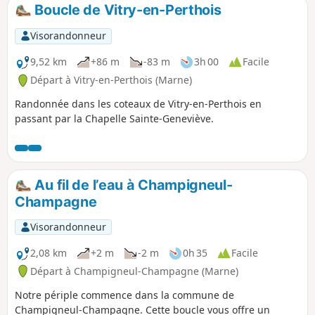
Boucle de Vitry-en-Perthois
Visorandonneur
9,52 km
+86 m
-83 m
3h 00
Facile
Départ à Vitry-en-Perthois (Marne)
Randonnée dans les coteaux de Vitry-en-Perthois en
passant par la Chapelle Sainte-Geneviève.
Au fil de l’eau à Champigneul-
Champagne
Visorandonneur
2,08 km
+2 m
-2 m
0h 35
Facile
Départ à Champigneul-Champagne (Marne)
Notre périple commence dans la commune de
Champigneul-Champagne. Cette boucle vous offre un