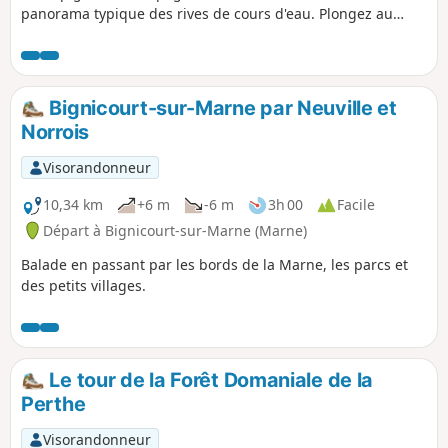
panorama typique des rives de cours d'eau. Plongez au
cœur de la nature, entre le chant joyeux de la mésange, le
doux bruissement des feuilles au gré du vent, et le
murmure apaisant de l'eau qui s'écoule. En période estivale,
ouvrez grands les yeux, car vous pourriez avoir la chance
Bignicourt-sur-Marne par Neuville et
d'apercevoir le troglodyte mignon, un petit passereau
Norrois
évoluant gracieusement entre les ripisylves.
Visorandonneur
10,34 km
+6 m
-6 m
3h 00
Facile
Départ à Bignicourt-sur-Marne (Marne)
Balade en passant par les bords de la Marne, les parcs et
des petits villages.
Le tour de la Forêt Domaniale de la
Perthe
Visorandonneur