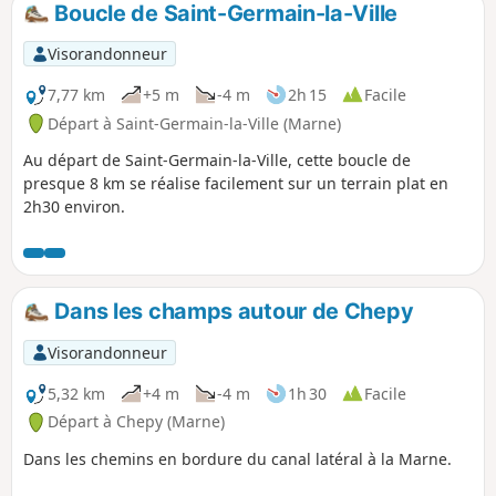
Boucle de Saint-Germain-la-Ville
p
Visorandonneur
7,77 km
+5 m
-4 m
2h 15
Facile
Départ à Saint-Germain-la-Ville (Marne)
Au départ de Saint-Germain-la-Ville, cette boucle de
presque 8 km se réalise facilement sur un terrain plat en
2h30 environ.
Dans les champs autour de Chepy
Visorandonneur
5,32 km
+4 m
-4 m
1h 30
Facile
Départ à Chepy (Marne)
Dans les chemins en bordure du canal latéral à la Marne.