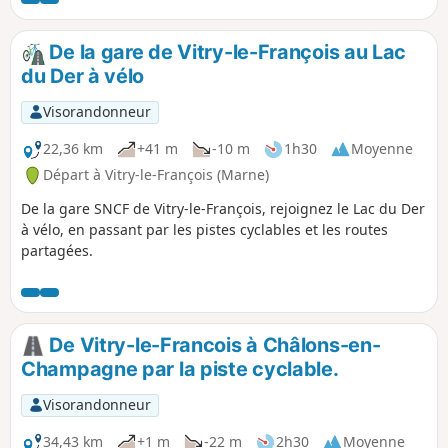
circule au travers des rues de la ville.
De la gare de Vitry-le-François au Lac
du Der à vélo
Visorandonneur
22,36 km
+41 m
-10 m
1h30
Moyenne
Départ à Vitry-le-François (Marne)
De la gare SNCF de Vitry-le-François, rejoignez le Lac du Der
à vélo, en passant par les pistes cyclables et les routes
partagées.
De Vitry-le-Francois à Châlons-en-
Champagne par la piste cyclable.
Visorandonneur
34,43 km
+1 m
-22 m
2h30
Moyenne