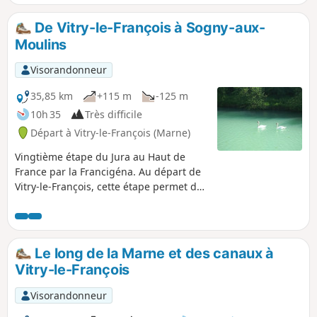
De Vitry-le-François à Sogny-aux-
Moulins
Visorandonneur
35,85 km
+115 m
-125 m
10h 35
Très difficile
Départ à Vitry-le-François (Marne)
Vingtième étape du Jura au Haut de
France par la Francigéna. Au départ de
Vitry-le-François, cette étape permet de
traverser le vignoble de Champagne.
Majoritairement planté en Chardonnay,
le vignoble des Coteaux de Vitry est
aussi appelé Perthois viticole. Profitez
Le long de la Marne et des canaux à
donc de votre passage pour partager la
Vitry-le-François
passion des vignerons et apprécier
(avec modération) les spécificités du
Visorandonneur
Champagne produit ici. En arrivant à