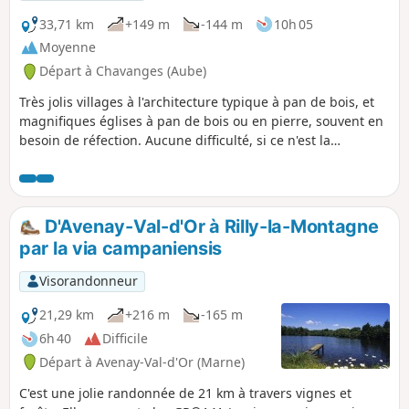
33,71 km
+149 m
-144 m
10h 05
Moyenne
Départ à Chavanges (Aube)
Très jolis villages à l'architecture typique à pan de bois, et
magnifiques églises à pan de bois ou en pierre, souvent en
besoin de réfection. Aucune difficulté, si ce n'est la
longueur.
D'Avenay-Val-d'Or à Rilly-la-Montagne
par la via campaniensis
Visorandonneur
21,29 km
+216 m
-165 m
6h 40
Difficile
Départ à Avenay-Val-d'Or (Marne)
C'est une jolie randonnée de 21 km à travers vignes et