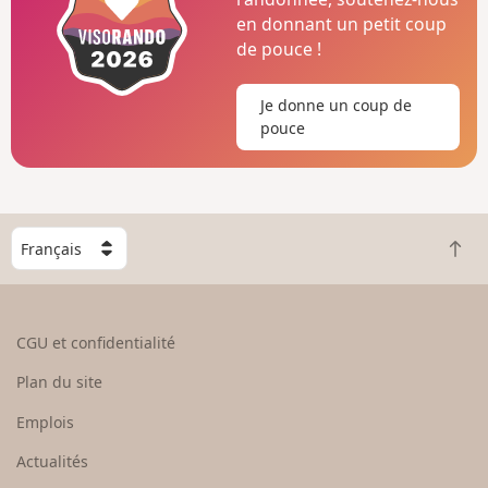
en donnant un petit coup
de pouce !
Je donne un coup de
pouce
C
R
h
e
o
t
i
o
s
CGU et confidentialité
u
i
r
s
Plan du site
e
s
n
e
Emplois
h
z
Actualités
a
u
u