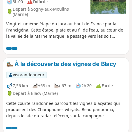
8h 00
Difficile
Départ à Sogny-aux-Moulins
(Marne)
Vingt-et-unième étape du Jura au Haut de France par la
Francigéna. Cette étape, plate et au fil de l'eau, au cœur de
la vallée de la Marne marque le passage vers les sols
crayeux de la Champagne. Une fois à arrivé dans la ville de
Châlons-en-Champagne, profitez de votre passage pour
visiter la Collégiale Notre-Dame-en-Vaux, inscrite au
Patrimoine mondial de l’UNESCO au titre des Chemins de
À la découverte des vignes de Blacy
Saint-Jacques-de-Compostelle. Puis vous continuez en
longeant majoritairement le Canal Latéral à la Marne. Ici,
Visorandonneur
les étangs sont rois et témoignent de l’exploitation de
gravières afin d’alimenter les chantiers locaux en matière
7,56 km
+68 m
-67 m
2h 20
Facile
première.
Départ à Blacy (Marne)
Cette courte randonnée parcourt les vignes blacyates qui
produisent des Champagnes vitryats. Beau panorama,
depuis le site du radar télécom, sur la campagne
environnante.