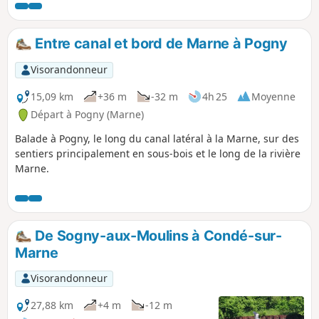
Entre canal et bord de Marne à Pogny
Visorandonneur
15,09 km
+36 m
-32 m
4h 25
Moyenne
Départ à Pogny (Marne)
Balade à Pogny, le long du canal latéral à la Marne, sur des
sentiers principalement en sous-bois et le long de la rivière
Marne.
De Sogny-aux-Moulins à Condé-sur-
Marne
Visorandonneur
27,88 km
+4 m
-12 m