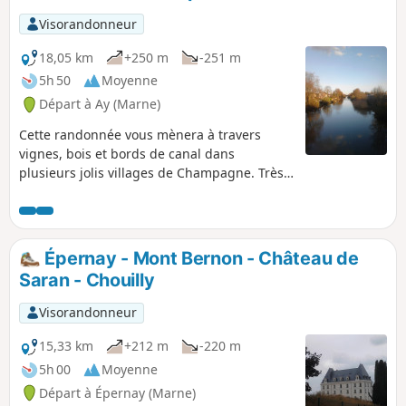
Visorandonneur
18,05 km
+250 m
-251 m
5h 50
Moyenne
Départ à Ay (Marne)
Cette randonnée vous mènera à travers
vignes, bois et bords de canal dans
plusieurs jolis villages de Champagne. Très
belles vues sur la vallée. Visites culturelles
possibles.
Épernay - Mont Bernon - Château de
Saran - Chouilly
Visorandonneur
15,33 km
+212 m
-220 m
5h 00
Moyenne
Départ à Épernay (Marne)