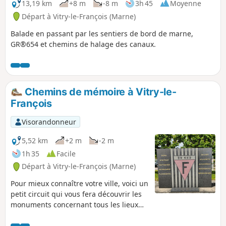
Saint-Amand-sur-Fion, classé parmi les
13,19 km
+8 m
-8 m
3h 45
Moyenne
plus beaux villages de France, vous
Départ à Vitry-le-François (Marne)
suivez le cours du Fion avec de
Balade en passant par les sentiers de bord de marne,
nombreux moulins qui témoignent
GR®654 et chemins de halage des canaux.
d’une activité économique liée à
l’agriculture céréalière. Votre arrivée
cœur de la vallée de la Marne marque le
passage vers les sols crayeux de la
Champagne. Vous traversez ainsi le
Chemins de mémoire à Vitry-le-
« Pays de la craie », autrefois exploitée
François
comme matériau de construction, son
usage actuel est désormais également
Visorandonneur
destiné à l’industrie pharmaceutique.
5,52 km
+2 m
-2 m
1h 35
Facile
Départ à Vitry-le-François (Marne)
Pour mieux connaître votre ville, voici un
petit circuit qui vous fera découvrir les
monuments concernant tous les lieux
de mémoire de Vitry-le-François. Aucune
difficulté particulière sur ce circuit qui