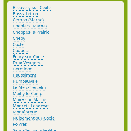
Breuvery-sur-Coole
Bussy-Lettrée
Cernon (Marne)
Cheniers (Marne)
Cheppes-la-Prairie
Chepy
Coole
Coupetz
Écury-sur-Coole
Faux-Vésigneul
Germinon
Haussimont
Humbauville
Le Meix-Tiercelin
Mailly-le-Camp
Mairy-sur-Marne
Moncetz-Longevas
Montépreux
Nuisement-sur-Coole
Poivres
Saint-Germain-la-Ville