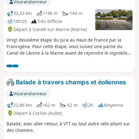
Visorandonneur
33,33 km
+198 m
-184 m
10h 05
Très difficile
Départ à Condé-sur-Marne (Marne)
Vingt deuxième étape du Jura au Haut de France par la
Francigéna. Pour cette étape, vous suivez une partie du
Canal de L'Aisne à la Marne avant de rejoindre le vignoble
de Champagne du côté de la Vallée de la Marne vous
découvrez un imprenable point de vue sur la plaine de
Champagne. En vous laissant envoûter par le mystère qui
entoure des arbres remarquables, vous traversez une forêt
Balade à travers champs et éoliennes
qui rassemble un peuplement unique de hêtres tortillards
avant d'arriver dans le village de Verzy. Encore un petit
Visorandonneur
effort à travers le vignoble pour retrouver le Canal Latéral
de la Marne et prendre la direction de Reims avant d'arriver
22,86 km
+62 m
-62 m
2h
Moyenne
à Saint-Léonard.
Départ à Coclois (Aube)
Balade, avec aller-retour, à VTT ou tout autre vélo allant sur
des chemins.