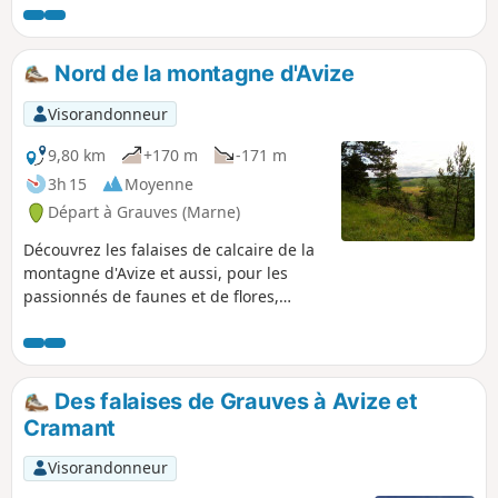
Nord de la montagne d'Avize
Visorandonneur
9,80 km
+170 m
-171 m
3h 15
Moyenne
Départ à Grauves (Marne)
Découvrez les falaises de calcaire de la
montagne d'Avize et aussi, pour les
passionnés de faunes et de flores,
toutes les particularités de cette ZNIEFF
(Zone Naturelle d'Intérêt Ecologique
Faunitique et Floristique) des corniches
de Grauves.
Des falaises de Grauves à Avize et
Cramant
Visorandonneur