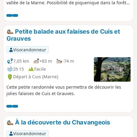
vallée de la Marne. Possibilité de piquenique dans la forêt
(respectez l'endroit et emportez vos déchets). Possible à VTT.
Précautions avant de partir dans la partie de la forêt en
période de chasse le samedi et dimanche.
Petite balade aux falaises de Cuis et
Grauves
Visorandonneur
7,05 km
+83 m
-74 m
2h 15
Facile
Départ à Cuis (Marne)
Cette petite randonnée vous permettra de découvrir les
jolies falaises de Cuis et Grauves.
À la découverte du Chavangeois
Visorandonneur