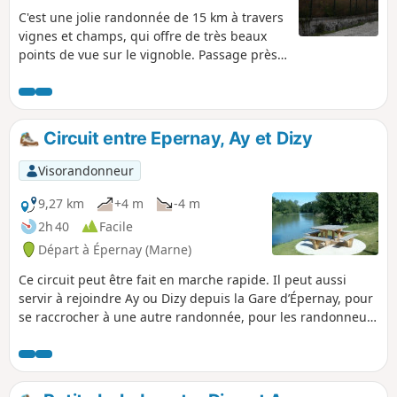
C'est une jolie randonnée de 15 km à travers
vignes et champs, qui offre de très beaux
points de vue sur le vignoble. Passage près
du Château de Saran et au joli Jardin
humide de Chouilly. Retour à Épernay par la
célèbre Avenue de Champagne.
Circuit entre Epernay, Ay et Dizy
Visorandonneur
9,27 km
+4 m
-4 m
2h 40
Facile
Départ à Épernay (Marne)
Ce circuit peut être fait en marche rapide. Il peut aussi
servir à rejoindre Ay ou Dizy depuis la Gare d’Épernay, pour
se raccrocher à une autre randonnée, pour les randonneurs
qui viennent en TER. Pour faire ce circuit depuis Épernay,
ne pas démarrer à la gare si on est en voiture, préférer Aÿ
ou Dizy où on se gare facilement. Le mieux étant de venir à
pied.