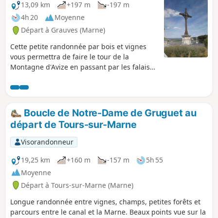
13,09 km
+197 m
-197 m
4h 20
Moyenne
Départ à Grauves (Marne)
Cette petite randonnée par bois et vignes
vous permettra de faire le tour de la
Montagne d'Avize en passant par les falaises
de Grauves, le magnifique parc Vix d'Avize et
le beau point de vue de Cramant. Une vue à
360° de la région ! Ce circuit n'est pas balisé
pour une grande partie. L'application est
Boucle de Notre-Dame de Gruguet au
recommandée entre le (7) et le (11). À éviter
départ de Tours-sur-Marne
en période de chasse.
Visorandonneur
19,25 km
+160 m
-157 m
5h 55
Moyenne
Départ à Tours-sur-Marne (Marne)
Longue randonnée entre vignes, champs, petites forêts et
parcours entre le canal et la Marne. Beaux points vue sur la