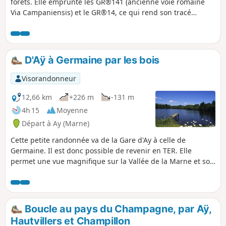
forêts. Elle emprunte les GR®141 (ancienne voie romaine
Via Campaniensis) et le GR®14, ce qui rend son tracé
relativement facile. Pas de retour au point de départ. On
laisse les voitures à la gare d'Avenay-Val-d'Or et on y
retourne en TER depuis Rilly-la-Montagne. Bien qu'on
emprunte le chemin de Compostelle, on y est divinement
D'Aÿ à Germaine par les bois
tranquille. En semaine à part un ou deux forestiers, vous ne
croiserez que des chevreuils.
Visorandonneur
12,66 km
+226 m
-131 m
4h 15
Moyenne
Départ à Ay (Marne)
Cette petite randonnée va de la Gare d'Ay à celle de
Germaine. Il est donc possible de revenir en TER. Elle
permet une vue magnifique sur la Vallée de la Marne et son
vignoble d'AOC Champagne. Elle passe par le joli Château
de la Malmaison, et emprunte une partie du Chemin de
Compostelle.
Boucle au pays du Champagne, par Aÿ,
Hautvillers et Champillon