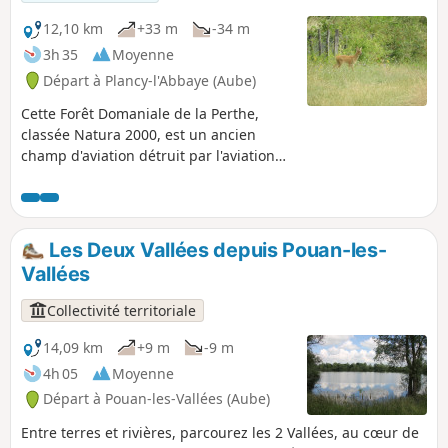
12,10 km
+33 m
-34 m
3h 35
Moyenne
Départ à Plancy-l'Abbaye (Aube)
Cette Forêt Domaniale de la Perthe,
classée Natura 2000, est un ancien
champ d'aviation détruit par l'aviation
alliée vers fin 1944. N'étant plus que
ruine, ce lieu a été cédé au domaine.
Les Deux Vallées depuis Pouan-les-
Vallées
Collectivité territoriale
14,09 km
+9 m
-9 m
4h 05
Moyenne
Départ à Pouan-les-Vallées (Aube)
Entre terres et rivières, parcourez les 2 Vallées, au cœur de