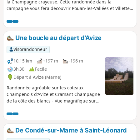
la Champagne crayeuse. Cette randonnée dans la
campagne vous fera découvrir Pouan-les-Vallées et Villette-
sur-Aube, communes proches de la ville d'Arcis-sur-
Aube.Vous apprécierez les nuances des ocres, des marrons
et des jaunes des terres cultivées et des verts des vaux
boisés et ombreux.
Une boucle au départ d'Avize
Visorandonneur
10,15 km
+197 m
-196 m
3h 30
Facile
Départ à Avize (Marne)
Randonnée agréable sur les coteaux
Champenois d'Avize et Cramant Champagne
de la côte des blancs - Vue magnifique sur
les villages et sur la vigne. Passage en forêt
dans la montagne d'Avize. Contour du
château de Saran avec vue sur le parc en
contre-bas.
De Condé-sur-Marne à Saint-Léonard