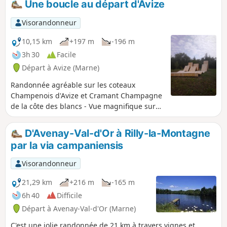
Une boucle au départ d'Avize
Visorandonneur
10,15 km
+197 m
-196 m
3h 30
Facile
Départ à Avize (Marne)
Randonnée agréable sur les coteaux
Champenois d'Avize et Cramant Champagne
de la côte des blancs - Vue magnifique sur
les villages et sur la vigne. Passage en forêt
dans la montagne d'Avize. Contour du
D'Avenay-Val-d'Or à Rilly-la-Montagne
château de Saran avec vue sur le parc en
par la via campaniensis
contre-bas.
Visorandonneur
21,29 km
+216 m
-165 m
6h 40
Difficile
Départ à Avenay-Val-d'Or (Marne)
C'est une jolie randonnée de 21 km à travers vignes et