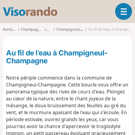
V
O
i
u
s
v
o
Randonnées
Champagne-Ardenne
Marne
Champigneul-Champagne
Au fil de l’eau à Champigneul-Champagne
r
r
i
a
r
n
Au fil de l’eau à Champigneul-
l
d
a
Champagne
o
n
a
Notre périple commence dans la commune de
v
i
Champigneul-Champagne. Cette boucle vous offre un
g
panorama typique des rives de cours d'eau. Plongez
a
au cœur de la nature, entre le chant joyeux de la
t
mésange, le doux bruissement des feuilles au gré du
i
vent, et le murmure apaisant de l'eau qui s'écoule. En
o
période estivale, ouvrez grands les yeux, car vous
n
pourriez avoir la chance d'apercevoir le troglodyte
mignon, un petit passereau évoluant gracieusement