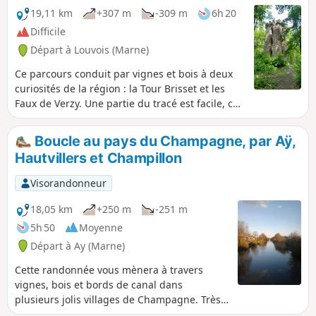
19,11 km
+307 m
-309 m
6h 20
Difficile
Départ à Louvois (Marne)
Ce parcours conduit par vignes et bois à deux
curiosités de la région : la Tour Brisset et les
Faux de Verzy. Une partie du tracé est facile, car
balisée, mais une autre partie ne l'est pas, et
nécessite d'utiliser l'application Visorando ou la
Boucle au pays du Champagne, par Aÿ,
carte. Sans le crochet par les Faux de Verzy, la
Hautvillers et Champillon
randonnée fait 15 km. Mise à jour de mai 2026 :
les chemins en fin de circuit, dans le secteur "La
Visorandonneur
plaine d'Ambonnay" ont été dévastés par des
engins forestiers. Ils sont à peine praticable, car
18,05 km
+250 m
-251 m
plein d'eau et d'ornières. Il faut de bonnes
5h 50
Moyenne
chaussures et l'application pour y passer. Il y a
Départ à Ay (Marne)
un panneau d'interdiction à l'arrivée à la Tour
Brisset.
Cette randonnée vous mènera à travers
vignes, bois et bords de canal dans
plusieurs jolis villages de Champagne. Très
belles vues sur la vallée. Visites culturelles