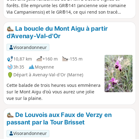
forêts. Elle emprunte les GR®141 (ancienne voie romaine
Via Campaniensis) et le GR®14, ce qui rend son tracé
relativement facile. Pas de retour au point de départ. On
laisse les voitures à la gare d'Avenay-Val-d'Or et on y
La boucle du Mont Aigu à partir
retourne en TER depuis Rilly-la-Montagne. Bien qu'on
d'Avenay-Val-d'Or
emprunte le chemin de Compostelle, on y est divinement
tranquille. En semaine à part un ou deux forestiers, vous ne
Visorandonneur
croiserez que des chevreuils.
10,87 km
+160 m
-155 m
3h 35
Moyenne
Départ à Avenay-Val-d'Or (Marne)
Cette balade de trois heures vous emmènera
sur le Mont Aigu d'où vous aurez une jolie
vue sur la plaine.
De Louvois aux Faux de Verzy en
passant par la Tour Brisset
Visorandonneur