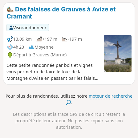
possibles.
Des falaises de Grauves à Avize et
Cramant
Visorandonneur
13,09 km
+197 m
-197 m
4h 20
Moyenne
Départ à Grauves (Marne)
Cette petite randonnée par bois et vignes
vous permettra de faire le tour de la
Montagne d'Avize en passant par les falaises
de Grauves, le magnifique parc Vix d'Avize et
le beau point de vue de Cramant. Une vue à
Pour plus de randonnées, utilisez notre
moteur de recherche
360° de la région ! Ce circuit n'est pas balisé
.
pour une grande partie. L'application est
recommandée entre le (7) et le (11). À éviter
Les descriptions et la trace GPS de ce circuit restent la
en période de chasse.
propriété de leur auteur. Ne pas les copier sans son
autorisation.