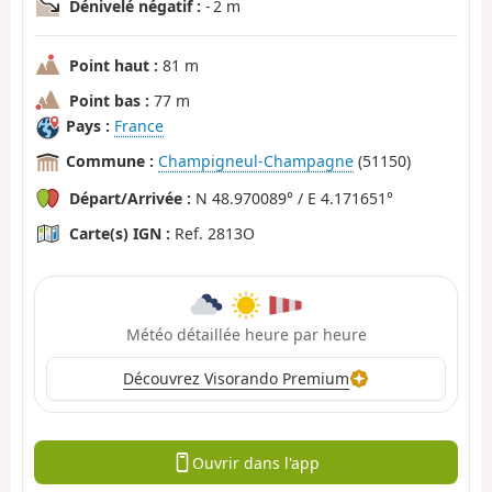
Dénivelé négatif :
- 2 m
Point haut :
81 m
Point bas :
77 m
Pays :
France
Commune :
Champigneul-Champagne
(51150)
Départ/Arrivée :
N 48.970089° / E 4.171651°
Carte(s) IGN :
Ref. 2813O
Météo détaillée heure par heure
Découvrez Visorando Premium
Ouvrir dans l'app