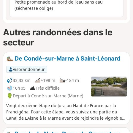
Petite promenade au bord de l'eau sans eau
(sécheresse oblige)
Autres randonnées dans le
secteur
De Condé-sur-Marne à Saint-Léonard
Visorandonneur
33,33 km
+198 m
-184 m
10h 05
Très difficile
Départ à Condé-sur-Marne (Marne)
Vingt deuxième étape du Jura au Haut de France par la
Francigéna. Pour cette étape, vous suivez une partie du
Canal de L'Aisne à la Marne avant de rejoindre le vignoble
de Champagne du côté de la Vallée de la Marne vous
découvrez un imprenable point de vue sur la plaine de