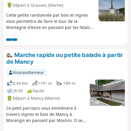
Départ à Grauves (Marne)
Cette petite randonnée par bois et vignes
vous permettra de faire le tour de la
Montagne d'Avize en passant par les falaises
de Grauves, le magnifique parc Vix d'Avize et
le beau point de vue de Cramant. Une vue à
360° de la région ! Ce circuit n'est pas balisé
pour une grande partie. L'application est
Marche rapide ou petite balade à partir
recommandée entre le (7) et le (11). À éviter
de Mancy
en période de chasse.
Visorandonneur
8,34 km
+191 m
-189 m
2h 55
Facile
Départ à Mancy (Marne)
Ce petit parcours vous emmènera à
travers vignes et bois de Mancy à
Morangis en passant par Moslins. Il se
prête à la marche rapide ou à une petite