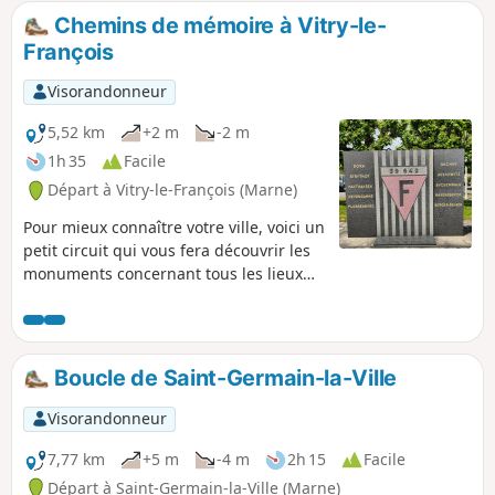
Chemins de mémoire à Vitry-le-
François
Visorandonneur
5,52 km
+2 m
-2 m
1h 35
Facile
Départ à Vitry-le-François (Marne)
Pour mieux connaître votre ville, voici un
petit circuit qui vous fera découvrir les
monuments concernant tous les lieux
de mémoire de Vitry-le-François. Aucune
difficulté particulière sur ce circuit qui
circule au travers des rues de la ville.
Boucle de Saint-Germain-la-Ville
Visorandonneur
7,77 km
+5 m
-4 m
2h 15
Facile
Départ à Saint-Germain-la-Ville (Marne)