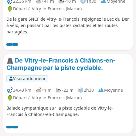
Saint-Amand-sur-Fion, classé parmi les
22,36 km
+41 m
-10 m
1h30
Moyenne
plus beaux villages de France, vous
Départ à Vitry-le-François (Marne)
suivez le cours du Fion avec de
De la gare SNCF de Vitry-le-François, rejoignez le Lac du Der
nombreux moulins qui témoignent
à vélo, en passant par les pistes cyclables et les routes
d’une activité économique liée à
partagées.
l’agriculture céréalière. Votre arrivée
cœur de la vallée de la Marne marque le
passage vers les sols crayeux de la
Champagne. Vous traversez ainsi le
« Pays de la craie », autrefois exploitée
De Vitry-le-Francois à Châlons-en-
comme matériau de construction, son
Champagne par la piste cyclable.
usage actuel est désormais également
destiné à l’industrie pharmaceutique.
Visorandonneur
34,43 km
+1 m
-22 m
2h30
Moyenne
Départ à Vitry-le-François (Marne)
Balade sympathique sur la piste cyclable de Vitry-le-
Francois à Châlons-en-Champagne.