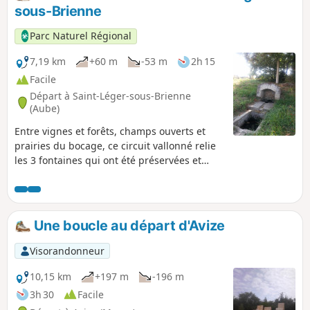
sous-Brienne
Parc Naturel Régional
7,19 km
+60 m
-53 m
2h 15
Facile
Départ à Saint-Léger-sous-Brienne
(Aube)
Entre vignes et forêts, champs ouverts et
prairies du bocage, ce circuit vallonné relie
les 3 fontaines qui ont été préservées et
mises en valeur sur les 6 que compte la
commune.
Une boucle au départ d'Avize
Visorandonneur
10,15 km
+197 m
-196 m
3h 30
Facile