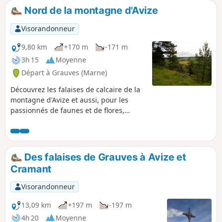
surprises avec un arborétum
Nord de la montagne d'Avize
spectaculaire, une pelouse à orchidées,
les bords de l’Aube et l’allée forestière
Visorandonneur
du château.
9,80 km
+170 m
-171 m
3h 15
Moyenne
Départ à Grauves (Marne)
Découvrez les falaises de calcaire de la
montagne d'Avize et aussi, pour les
passionnés de faunes et de flores,
toutes les particularités de cette ZNIEFF
(Zone Naturelle d'Intérêt Ecologique
Faunitique et Floristique) des corniches
de Grauves.
Des falaises de Grauves à Avize et
Cramant
Visorandonneur
13,09 km
+197 m
-197 m
4h 20
Moyenne