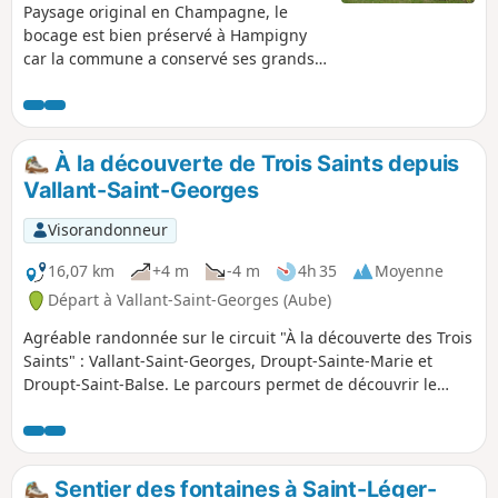
Paysage original en Champagne, le
bocage est bien préservé à Hampigny
car la commune a conservé ses grands
herbages en bordure de la rivière la
Voire. Quelques panneaux
d’interprétation expliquent la faune, les
activités agricoles et la préservation du
À la découverte de Trois Saints depuis
site classé Natura 2000.
Vallant-Saint-Georges
Visorandonneur
16,07 km
+4 m
-4 m
4h 35
Moyenne
Départ à Vallant-Saint-Georges (Aube)
Agréable randonnée sur le circuit "À la découverte des Trois
Saints" : Vallant-Saint-Georges, Droupt-Sainte-Marie et
Droupt-Saint-Balse. Le parcours permet de découvrir le
riche patrimoine culturel, faunistique et floristique qui
compose cette zone. Circuit très plat le long du Canal de
Haute Seine, de la Seine et des étangs dont celui du Brun.
Sentier des fontaines à Saint-Léger-