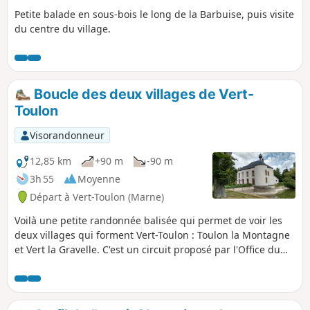
Petite balade en sous-bois le long de la Barbuise, puis visite
du centre du village.
Boucle des deux villages de Vert-
Toulon
Visorandonneur
12,85 km
+90 m
-90 m
3h 55
Moyenne
Départ à Vert-Toulon (Marne)
Voilà une petite randonnée balisée qui permet de voir les
deux villages qui forment Vert-Toulon : Toulon la Montagne
et Vert la Gravelle. C'est un circuit proposé par l'Office du
Tourisme Épernay Pays du Champagne. Le parcours est très
varié : marais, vignes, champs et bois. Passage à côté du
Château privé de la Gravelle et de puits de pétrole. Très
belle aire de pique-nique au point de vue de Toulon-la-