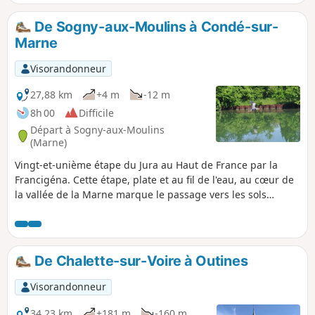
De Sogny-aux-Moulins à Condé-sur-
Marne
Visorandonneur
27,88 km
+4 m
-12 m
8h 00
Difficile
Départ à Sogny-aux-Moulins
(Marne)
Vingt-et-unième étape du Jura au Haut de France par la
Francigéna. Cette étape, plate et au fil de l'eau, au cœur de
la vallée de la Marne marque le passage vers les sols
crayeux de la Champagne. Une fois à arrivé dans la ville de
Châlons-en-Champagne, profitez de votre passage pour
visiter la Collégiale Notre-Dame-en-Vaux, inscrite au
Patrimoine mondial de l’UNESCO au titre des Chemins de
De Chalette-sur-Voire à Outines
Saint-Jacques-de-Compostelle. Puis vous continuez en
longeant majoritairement le Canal Latéral à la Marne. Ici,
Visorandonneur
les étangs sont rois et témoignent de l’exploitation de
gravières afin d’alimenter les chantiers locaux en matière
34,23 km
+181 m
-160 m