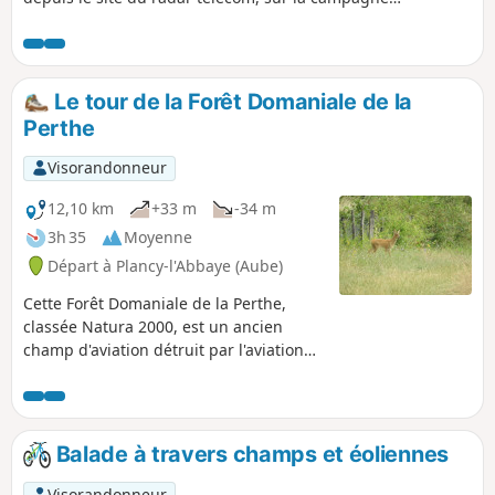
environnante.
Le tour de la Forêt Domaniale de la
Perthe
Visorandonneur
12,10 km
+33 m
-34 m
3h 35
Moyenne
Départ à Plancy-l'Abbaye (Aube)
Cette Forêt Domaniale de la Perthe,
classée Natura 2000, est un ancien
champ d'aviation détruit par l'aviation
alliée vers fin 1944. N'étant plus que
ruine, ce lieu a été cédé au domaine.
Balade à travers champs et éoliennes
Visorandonneur