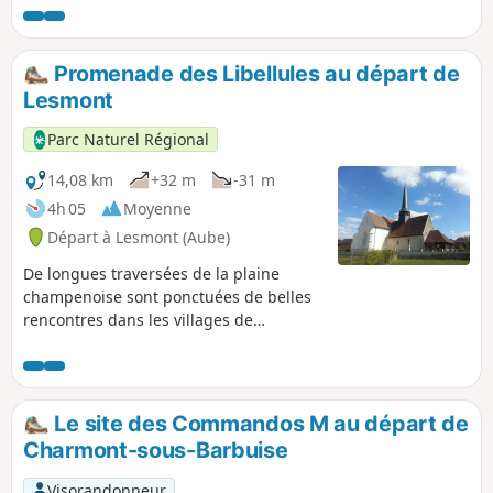
du Lac de Der, entouré d’une nature
généreuse, ce lac possède des zones de
quiétudes réservées aux 300 espèces
Promenade des Libellules au départ de
d'oiseaux recensées à ce jour. Une
Lesmont
occasion de partager avec les chasseurs
d'image cachés dans les observatoires
Parc Naturel Régional
ornithologiques pour les espionner.
14,08 km
+32 m
-31 m
4h 05
Moyenne
Départ à Lesmont (Aube)
De longues traversées de la plaine
champenoise sont ponctuées de belles
rencontres dans les villages de
Chalette-sur-Voire ou de Martigny, de
belles vues depuis la colline : ce circuit
contrasté se termine en beauté sur les
bords ombragés de l’Aube.
Le site des Commandos M au départ de
Charmont-sous-Barbuise
Visorandonneur