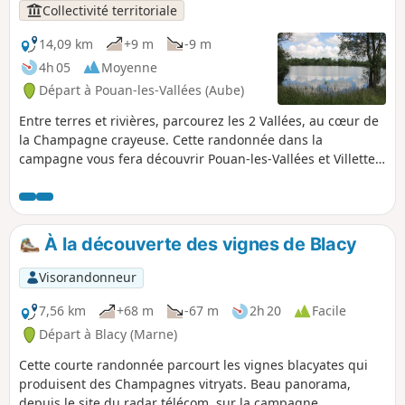
Collectivité territoriale
14,09 km
+9 m
-9 m
4h 05
Moyenne
Départ à Pouan-les-Vallées (Aube)
Entre terres et rivières, parcourez les 2 Vallées, au cœur de
la Champagne crayeuse. Cette randonnée dans la
campagne vous fera découvrir Pouan-les-Vallées et Villette-
sur-Aube, communes proches de la ville d'Arcis-sur-
Aube.Vous apprécierez les nuances des ocres, des marrons
et des jaunes des terres cultivées et des verts des vaux
boisés et ombreux.
À la découverte des vignes de Blacy
Visorandonneur
7,56 km
+68 m
-67 m
2h 20
Facile
Départ à Blacy (Marne)
Cette courte randonnée parcourt les vignes blacyates qui
produisent des Champagnes vitryats. Beau panorama,
depuis le site du radar télécom, sur la campagne