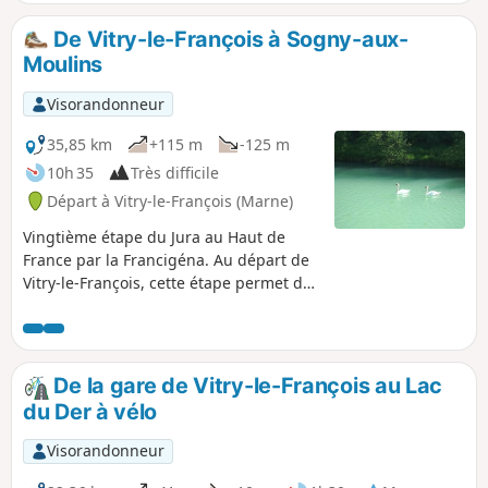
De Vitry-le-François à Sogny-aux-
Moulins
Visorandonneur
35,85 km
+115 m
-125 m
10h 35
Très difficile
Départ à Vitry-le-François (Marne)
Vingtième étape du Jura au Haut de
France par la Francigéna. Au départ de
Vitry-le-François, cette étape permet de
traverser le vignoble de Champagne.
Majoritairement planté en Chardonnay,
le vignoble des Coteaux de Vitry est
aussi appelé Perthois viticole. Profitez
De la gare de Vitry-le-François au Lac
donc de votre passage pour partager la
du Der à vélo
passion des vignerons et apprécier
(avec modération) les spécificités du
Visorandonneur
Champagne produit ici. En arrivant à