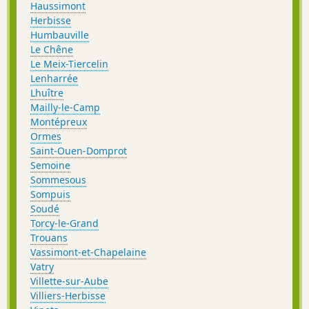
Haussimont
Herbisse
Humbauville
Le Chêne
Le Meix-Tiercelin
Lenharrée
Lhuître
Mailly-le-Camp
Montépreux
Ormes
Saint-Ouen-Domprot
Semoine
Sommesous
Sompuis
Soudé
Torcy-le-Grand
Trouans
Vassimont-et-Chapelaine
Vatry
Villette-sur-Aube
Villiers-Herbisse