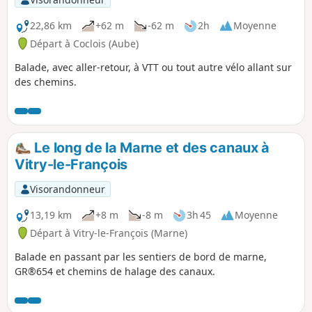
22,86 km
+62 m
-62 m
2h
Moyenne
Départ à Coclois (Aube)
Balade, avec aller-retour, à VTT ou tout autre vélo allant sur
des chemins.
Le long de la Marne et des canaux à
Vitry-le-François
Visorandonneur
13,19 km
+8 m
-8 m
3h 45
Moyenne
Départ à Vitry-le-François (Marne)
Balade en passant par les sentiers de bord de marne,
GR®654 et chemins de halage des canaux.