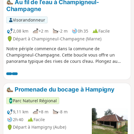
Au fil de l’eau à Champigneul-
Montagne, d'où on peut apercevoir sept clochers.
Champagne
Visorandonneur
2,08 km
+2 m
-2 m
0h 35
Facile
Départ à Champigneul-Champagne (Marne)
Notre périple commence dans la commune de
Champigneul-Champagne. Cette boucle vous offre un
panorama typique des rives de cours d'eau. Plongez au
cœur de la nature, entre le chant joyeux de la mésange, le
doux bruissement des feuilles au gré du vent, et le
murmure apaisant de l'eau qui s'écoule. En période estivale,
ouvrez grands les yeux, car vous pourriez avoir la chance
Promenade du bocage à Hampigny
d'apercevoir le troglodyte mignon, un petit passereau
évoluant gracieusement entre les ripisylves.
Parc Naturel Régional
9,11 km
+8 m
-8 m
2h 40
Facile
Départ à Hampigny (Aube)