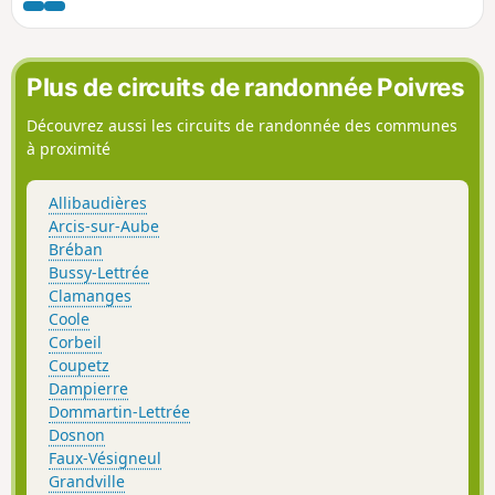
promenade en famille. Il y a tout de
même de belles côtes ; à éviter pendant
la canicule. A éviter en période de
chasse.
Plus de circuits de randonnée Poivres
Découvrez aussi les circuits de randonnée des communes
à proximité
Allibaudières
Arcis-sur-Aube
Bréban
Bussy-Lettrée
Clamanges
Coole
Corbeil
Coupetz
Dampierre
Dommartin-Lettrée
Dosnon
Faux-Vésigneul
Grandville