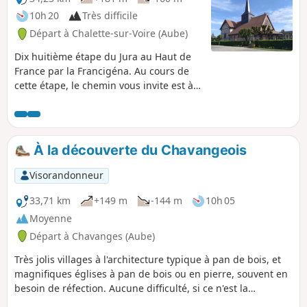
première.
10h 20
Très difficile
Départ à Chalette-sur-Voire (Aube)
Dix huitième étape du Jura au Haut de
France par la Francigéna. Au cours de
cette étape, le chemin vous invite est à
faire une halte à Rosnay l’Hôpital dont
l’église présente, fait exceptionnel, une
crypte. Un peu plus loin le parcours
vous permettra d'admirer deux des plus
À la découverte du Chavangeois
belles églises à pans de bois. Si
l’architecture à pans de bois est
Visorandonneur
courante, son emploi dans l’architecture
religieuse reste original. Chemin
33,71 km
+149 m
-144 m
10h 05
faisant, vous découvrez celle de Bailly-
Moyenne
le-Franc, une des plus attachante de
Départ à Chavanges (Aube)
part ses dimensions et la variété des
décorations suivie de celle d’Outines la
Très jolis villages à l'architecture typique à pan de bois, et
plus monumental et la plus vaste de
magnifiques églises à pan de bois ou en pierre, souvent en
tous les sanctuaires champenois à pans
besoin de réfection. Aucune difficulté, si ce n'est la
de bois. L'étape se termine à proximité
longueur.