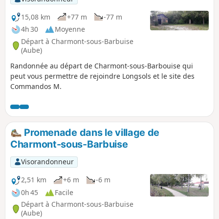
15,08 km
+77 m
-77 m
4h 30
Moyenne
Départ à Charmont-sous-Barbuise
(Aube)
Randonnée au départ de Charmont-sous-Barbouise qui
peut vous permettre de rejoindre Longsols et le site des
Commandos M.
Promenade dans le village de
Charmont-sous-Barbuise
Visorandonneur
2,51 km
+6 m
-6 m
0h 45
Facile
Départ à Charmont-sous-Barbuise
(Aube)