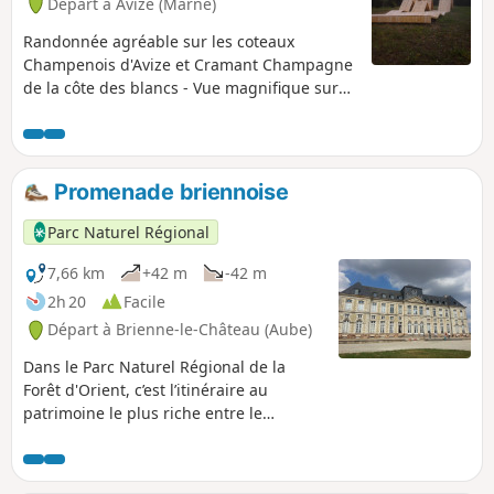
Départ à Avize (Marne)
Randonnée agréable sur les coteaux
Champenois d'Avize et Cramant Champagne
de la côte des blancs - Vue magnifique sur
les villages et sur la vigne. Passage en forêt
dans la montagne d'Avize. Contour du
château de Saran avec vue sur le parc en
contre-bas.
Promenade briennoise
Parc Naturel Régional
7,66 km
+42 m
-42 m
2h 20
Facile
Départ à Brienne-le-Château (Aube)
Dans le Parc Naturel Régional de la
Forêt d'Orient, c’est l’itinéraire au
patrimoine le plus riche entre le
château, l’église, la halle à Brienne-le-
Château et l’Écomusée à Brienne-la-
Vieille. La nature réserve aussi bien des