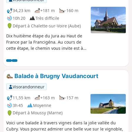
34,23 km
+181 m
-160 m
10h 20
Très difficile
Départ à Chalette-sur-Voire (Aube)
Dix huitième étape du Jura au Haut de
France par la Francigéna. Au cours de
cette étape, le chemin vous invite est à
faire une halte à Rosnay l’Hôpital dont
l’église présente, fait exceptionnel, une
crypte. Un peu plus loin le parcours
vous permettra d'admirer deux des plus
Balade à Brugny Vaudancourt
belles églises à pans de bois. Si
l’architecture à pans de bois est
Visorandonneur
courante, son emploi dans l’architecture
religieuse reste original. Chemin
11,55 km
+163 m
-157 m
faisant, vous découvrez celle de Bailly-
3h 45
Moyenne
le-Franc, une des plus attachante de
Départ à Moussy (Marne)
part ses dimensions et la variété des
décorations suivie de celle d’Outines la
Voici une balade à travers vignes dans la jolie vallée du
plus monumental et la plus vaste de
Cubry. Vous pourrez admirer une belle vue sur le vignoble,