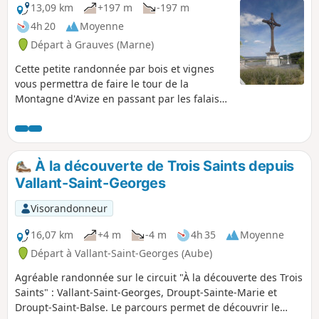
13,09 km
+197 m
-197 m
4h 20
Moyenne
Départ à Grauves (Marne)
Cette petite randonnée par bois et vignes
vous permettra de faire le tour de la
Montagne d'Avize en passant par les falaises
de Grauves, le magnifique parc Vix d'Avize et
le beau point de vue de Cramant. Une vue à
360° de la région ! Ce circuit n'est pas balisé
pour une grande partie. L'application est
À la découverte de Trois Saints depuis
recommandée entre le (7) et le (11). À éviter
Vallant-Saint-Georges
en période de chasse.
Visorandonneur
16,07 km
+4 m
-4 m
4h 35
Moyenne
Départ à Vallant-Saint-Georges (Aube)
Agréable randonnée sur le circuit "À la découverte des Trois
Saints" : Vallant-Saint-Georges, Droupt-Sainte-Marie et
Droupt-Saint-Balse. Le parcours permet de découvrir le