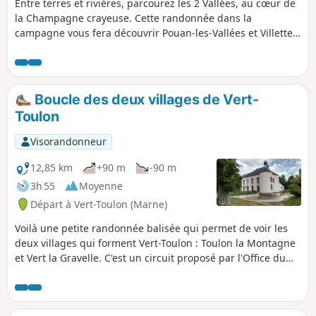
Entre terres et rivières, parcourez les 2 Vallées, au cœur de
la Champagne crayeuse. Cette randonnée dans la
campagne vous fera découvrir Pouan-les-Vallées et Villette-
sur-Aube, communes proches de la ville d'Arcis-sur-
Aube.Vous apprécierez les nuances des ocres, des marrons
et des jaunes des terres cultivées et des verts des vaux
boisés et ombreux.
Boucle des deux villages de Vert-
Toulon
Visorandonneur
12,85 km
+90 m
-90 m
3h 55
Moyenne
Départ à Vert-Toulon (Marne)
Voilà une petite randonnée balisée qui permet de voir les
deux villages qui forment Vert-Toulon : Toulon la Montagne
et Vert la Gravelle. C'est un circuit proposé par l'Office du
Tourisme Épernay Pays du Champagne. Le parcours est très
varié : marais, vignes, champs et bois. Passage à côté du
Château privé de la Gravelle et de puits de pétrole. Très