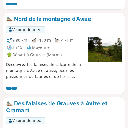
Nord de la montagne d'Avize
Visorandonneur
9,80 km
+170 m
-171 m
3h 15
Moyenne
Départ à Grauves (Marne)
Découvrez les falaises de calcaire de la
montagne d'Avize et aussi, pour les
passionnés de faunes et de flores,
toutes les particularités de cette ZNIEFF
(Zone Naturelle d'Intérêt Ecologique
Faunitique et Floristique) des corniches
de Grauves.
Des falaises de Grauves à Avize et
Cramant
Visorandonneur