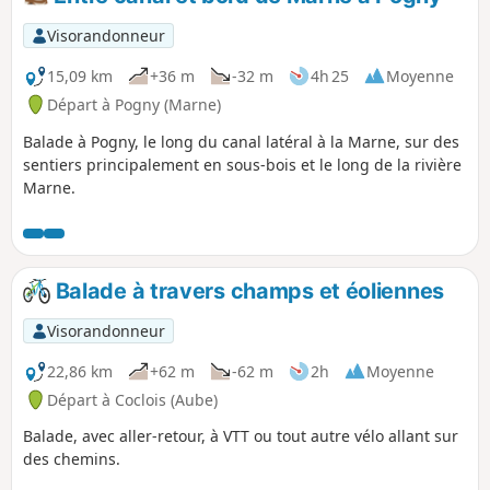
Visorandonneur
15,09 km
+36 m
-32 m
4h 25
Moyenne
Départ à Pogny (Marne)
Balade à Pogny, le long du canal latéral à la Marne, sur des
sentiers principalement en sous-bois et le long de la rivière
Marne.
Balade à travers champs et éoliennes
Visorandonneur
22,86 km
+62 m
-62 m
2h
Moyenne
Départ à Coclois (Aube)
Balade, avec aller-retour, à VTT ou tout autre vélo allant sur
des chemins.