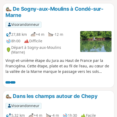
De Sogny-aux-Moulins à Condé-sur-
Marne
Visorandonneur
27,88 km
+4 m
-12 m
8h 00
Difficile
Départ à Sogny-aux-Moulins
(Marne)
Vingt-et-unième étape du Jura au Haut de France par la
Francigéna. Cette étape, plate et au fil de l'eau, au cœur de
la vallée de la Marne marque le passage vers les sols
crayeux de la Champagne. Une fois à arrivé dans la ville de
Châlons-en-Champagne, profitez de votre passage pour
visiter la Collégiale Notre-Dame-en-Vaux, inscrite au
Patrimoine mondial de l’UNESCO au titre des Chemins de
Dans les champs autour de Chepy
Saint-Jacques-de-Compostelle. Puis vous continuez en
longeant majoritairement le Canal Latéral à la Marne. Ici,
Visorandonneur
les étangs sont rois et témoignent de l’exploitation de
gravières afin d’alimenter les chantiers locaux en matière
5,32 km
+4 m
-4 m
1h 30
Facile