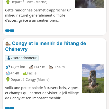
Départ à Oyes (Marne)
Cette randonnée permet d'approcher un
milieu naturel généralement difficile
d'accès, grâce à un sentier bien
entretenu entre prairies humides et à
quelques beaux points de vue. Une
randonnée "nature" où l'ancienne
Abbaye de Saint-Gond vient apporter
Congy et le menhir de l'étang de
une touche de patrimoine.
Chénevry
Visorandonneur
14,85 km
+147 m
-154 m
4h 40
Facile
Départ à Congy (Marne)
Voilà une petite balade à travers bois, vignes
et champs qui permet de visiter le joli village
de Congy et son imposant menhir.