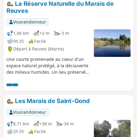
belle aire de pique-nique au point de vue de Toulon-la-
La Réserve Naturelle du Marais de
Montagne, d'où on peut apercevoir sept clochers.
Reuves
Visorandonneur
1,96 km
+3 m
-3 m
0h 35
Facile
Départ à Reuves (Marne)
Une courte promenade au coeur d'un
espace naturel protégé, à la découverte
des milieux humides. Un lieu préservé,
riche en biodiversité, à découvrir au
printemps ou en été.
Les Marais de Saint-Gond
Visorandonneur
8,71 km
+38 m
-34 m
2h 35
Facile