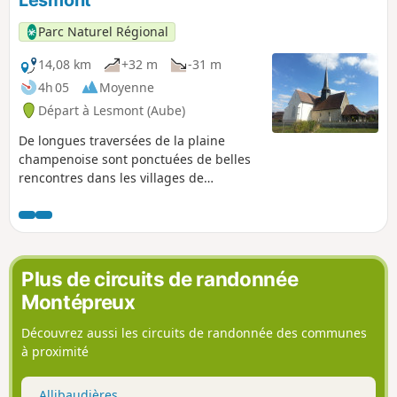
Parc Naturel Régional
14,08 km
+32 m
-31 m
4h 05
Moyenne
Départ à Lesmont (Aube)
De longues traversées de la plaine
champenoise sont ponctuées de belles
rencontres dans les villages de
Chalette-sur-Voire ou de Martigny, de
belles vues depuis la colline : ce circuit
contrasté se termine en beauté sur les
bords ombragés de l’Aube.
Plus de circuits de randonnée
Montépreux
Découvrez aussi les circuits de randonnée des communes
à proximité
Allibaudières