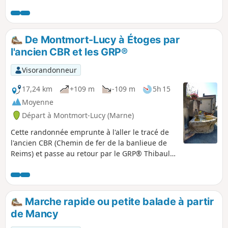
riche patrimoine culturel, faunistique et floristique qui
compose cette zone. Circuit très plat le long du Canal de
Haute Seine, de la Seine et des étangs dont celui du Brun.
De Montmort-Lucy à Étoges par
l'ancien CBR et les GRP®
Visorandonneur
17,24 km
+109 m
-109 m
5h 15
Moyenne
Départ à Montmort-Lucy (Marne)
Cette randonnée emprunte à l'aller le tracé de
l'ancien CBR (Chemin de fer de la banlieue de
Reims) et passe au retour par le GRP® Thibauld
de Champagne et le GRP® du Surmelin. Cette
randonnée peut être faite à pied ou à vélo. Elle
comporte de longues lignes droites qui peuvent
sembler ennuyeuses, mais elle a l'avantage de
Marche rapide ou petite balade à partir
relier Montmort, petite ville chargée d'histoire,
de Mancy
à Etoges, son château, ses dix fontaines d'eau