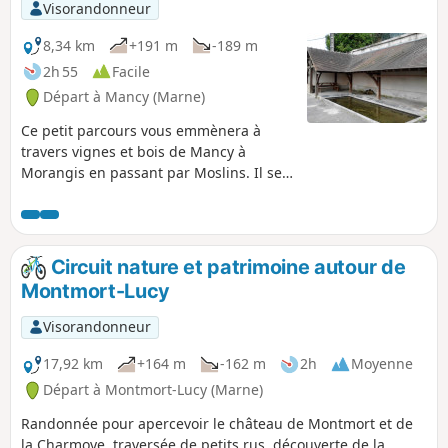
de source et son vignoble.
Visorandonneur
8,34 km
+191 m
-189 m
2h 55
Facile
Départ à Mancy (Marne)
Ce petit parcours vous emmènera à
travers vignes et bois de Mancy à
Morangis en passant par Moslins. Il se
prête à la marche rapide ou à une petite
promenade en famille. Il y a tout de
même de belles côtes ; à éviter pendant
la canicule. A éviter en période de
Circuit nature et patrimoine autour de
chasse.
Montmort-Lucy
Visorandonneur
17,92 km
+164 m
-162 m
2h
Moyenne
Départ à Montmort-Lucy (Marne)
Randonnée pour apercevoir le château de Montmort et de
la Charmoye, traversée de petits rus, découverte de la