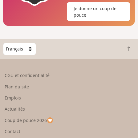
Je donne un coup de
pouce
C
R
h
e
o
t
i
o
s
CGU et confidentialité
u
i
r
s
Plan du site
e
s
n
e
Emplois
h
z
Actualités
a
u
u
n
Coup de pouce 2026
t
p
a
Contact
y