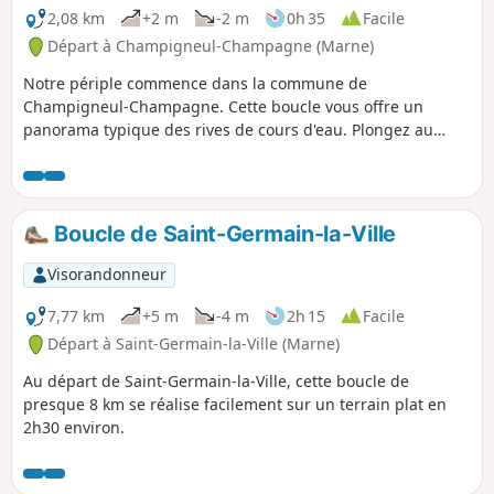
2,08 km
+2 m
-2 m
0h 35
Facile
Départ à Champigneul-Champagne (Marne)
Notre périple commence dans la commune de
Champigneul-Champagne. Cette boucle vous offre un
panorama typique des rives de cours d'eau. Plongez au
cœur de la nature, entre le chant joyeux de la mésange, le
doux bruissement des feuilles au gré du vent, et le
murmure apaisant de l'eau qui s'écoule. En période estivale,
ouvrez grands les yeux, car vous pourriez avoir la chance
Boucle de Saint-Germain-la-Ville
d'apercevoir le troglodyte mignon, un petit passereau
évoluant gracieusement entre les ripisylves.
Visorandonneur
7,77 km
+5 m
-4 m
2h 15
Facile
Départ à Saint-Germain-la-Ville (Marne)
Au départ de Saint-Germain-la-Ville, cette boucle de
presque 8 km se réalise facilement sur un terrain plat en
2h30 environ.