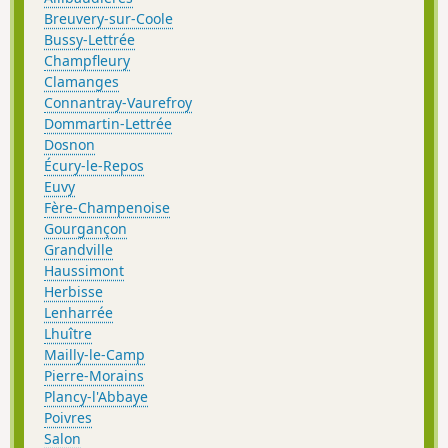
Breuvery-sur-Coole
Bussy-Lettrée
Champfleury
Clamanges
Connantray-Vaurefroy
Dommartin-Lettrée
Dosnon
Écury-le-Repos
Euvy
Fère-Champenoise
Gourgançon
Grandville
Haussimont
Herbisse
Lenharrée
Lhuître
Mailly-le-Camp
Pierre-Morains
Plancy-l'Abbaye
Poivres
Salon