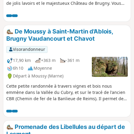
tous les sanctuaires champenois à pans
de jolis lavoirs et le majestueux Château de Brugny. Vous
de bois. L'étape se termine à proximité
croiserez peut-être des pèlerins en route pour Compostelle
du Lac de Der, entouré d’une nature
entre Moussy et l'église de Chavot.
généreuse, ce lac possède des zones de
quiétudes réservées aux 300 espèces
De Moussy à Saint-Martin d'Ablois,
d'oiseaux recensées à ce jour. Une
Brugny Vaudancourt et Chavot
occasion de partager avec les chasseurs
d'image cachés dans les observatoires
Visorandonneur
ornithologiques pour les espionner.
17,90 km
+363 m
-361 m
6h 10
Moyenne
Départ à Moussy (Marne)
Cette petite randonnée à travers vignes et bois nous
emmène dans la Vallée du Cubry, et sur le tracé de l'ancien
CBR (Chemin de fer de la Banlieue de Reims). Il permet de
voir une curiosité peu connue : la Pierre Saint-Mamert où
vécut autrefois un ermite. Cette pierre est sur un terrain
privé où il est toléré de se promener à condition de
respecter les lieux. Remarque : l'orthographe de la carte
Promenade des Libellules au départ de
IGN est inexacte, c'est bien la Pierre Saint-Mamert.
Lesmont