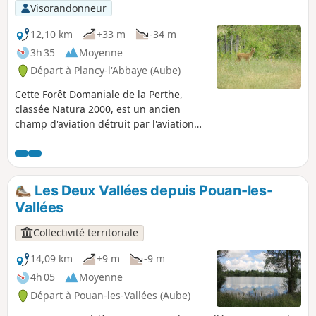
Visorandonneur
12,10 km
+33 m
-34 m
3h 35
Moyenne
Départ à Plancy-l'Abbaye (Aube)
Cette Forêt Domaniale de la Perthe,
classée Natura 2000, est un ancien
champ d'aviation détruit par l'aviation
alliée vers fin 1944. N'étant plus que
ruine, ce lieu a été cédé au domaine.
Les Deux Vallées depuis Pouan-les-
Vallées
Collectivité territoriale
14,09 km
+9 m
-9 m
4h 05
Moyenne
Départ à Pouan-les-Vallées (Aube)