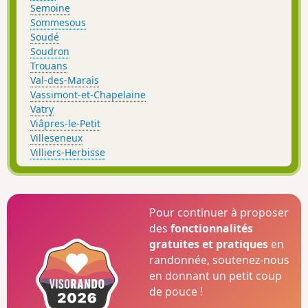
Semoine
Sommesous
Soudé
Soudron
Trouans
Val-des-Marais
Vassimont-et-Chapelaine
Vatry
Viâpres-le-Petit
Villeseneux
Villiers-Herbisse
Pour continuer à proposer
des
fonctionnalités
gratuites et pratiques
en
randonnée, soutenez-nous
en donnant un petit coup
de pouce !