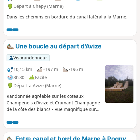
première.
Départ à Chepy (Marne)
Dans les chemins en bordure du canal latéral à la Marne.
Une boucle au départ d'Avize
Visorandonneur
10,15 km
+197 m
-196 m
3h 30
Facile
Départ à Avize (Marne)
Randonnée agréable sur les coteaux
Champenois d'Avize et Cramant Champagne
de la côte des blancs - Vue magnifique sur
les villages et sur la vigne. Passage en forêt
dans la montagne d'Avize. Contour du
château de Saran avec vue sur le parc en
contre-bas.
Entre canal et bord de Marne à Pogny