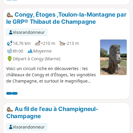
Congy, Étoges ,Toulon-la-Montagne par
le GRP® Thibaut de Champagne
Visorandonneur
18,76 km
+210 m
-213 m
6h 00
Moyenne
Départ à Congy (Marne)
Voici un circuit riche en découvertes : les
châteaux de Congy et d'Étoges, les vignobles
de Champagne, et surtout le magnifique
menhir de l'Étang de Chènevry. Vignes, bois
et cultures avec des points de vue
magnifiques sur les marais de Saint Gond,
tous proches. Aucune difficulté technique si
Au fil de l’eau à Champigneul-
ce n'est un peu de boue par temps humide.
Champagne
Visorandonneur