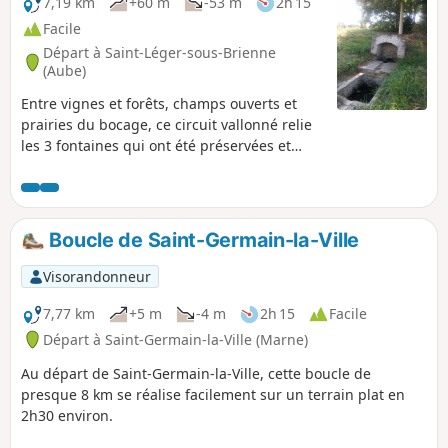
7,19 km
+60 m
-53 m
2h 15
Facile
Départ à Saint-Léger-sous-Brienne
(Aube)
Entre vignes et forêts, champs ouverts et
prairies du bocage, ce circuit vallonné relie
les 3 fontaines qui ont été préservées et
mises en valeur sur les 6 que compte la
commune.
Boucle de Saint-Germain-la-Ville
Visorandonneur
7,77 km
+5 m
-4 m
2h 15
Facile
Départ à Saint-Germain-la-Ville (Marne)
Au départ de Saint-Germain-la-Ville, cette boucle de
presque 8 km se réalise facilement sur un terrain plat en
2h30 environ.