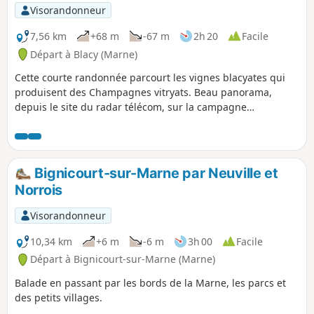
p
Visorandonneur
7,56 km
+68 m
-67 m
2h 20
Facile
Départ à Blacy (Marne)
Cette courte randonnée parcourt les vignes blacyates qui
produisent des Champagnes vitryats. Beau panorama,
depuis le site du radar télécom, sur la campagne
environnante.
Bignicourt-sur-Marne par Neuville et
Norrois
Visorandonneur
10,34 km
+6 m
-6 m
3h 00
Facile
Départ à Bignicourt-sur-Marne (Marne)
Balade en passant par les bords de la Marne, les parcs et
des petits villages.