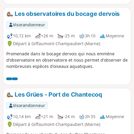
Les observatoires du bocage dervois
Visorandonneur
10,72 km
+26 m
-25 m
3h 10
Moyenne
Départ à Giffaumont-Champaubert (Marne)
Promenade dans le bocage dervois qui nous emmène
d'observatoire en observatoire et nous permet d'observer de
nombreuses espèces d'oiseaux aquatiques.
Les Grües - Port de Chantecoq
Visorandonneur
10,14 km
+21 m
-24 m
2h 55
Moyenne
Départ à Giffaumont-Champaubert (Marne)