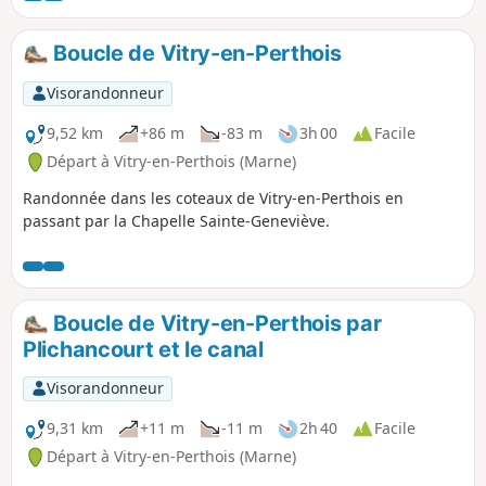
Champagne. Vous traversez ainsi le
« Pays de la craie », autrefois exploitée
Boucle de Vitry-en-Perthois
comme matériau de construction, son
usage actuel est désormais également
Visorandonneur
destiné à l’industrie pharmaceutique.
9,52 km
+86 m
-83 m
3h 00
Facile
Départ à Vitry-en-Perthois (Marne)
Randonnée dans les coteaux de Vitry-en-Perthois en
passant par la Chapelle Sainte-Geneviève.
Boucle de Vitry-en-Perthois par
Plichancourt et le canal
Visorandonneur
9,31 km
+11 m
-11 m
2h 40
Facile
Départ à Vitry-en-Perthois (Marne)