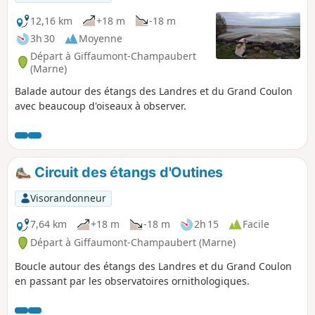
ornithologiques pour les espionner.
12,16 km
+18 m
-18 m
3h 30
Moyenne
Départ à Giffaumont-Champaubert
(Marne)
Balade autour des étangs des Landres et du Grand Coulon
avec beaucoup d'oiseaux à observer.
Circuit des étangs d'Outines
Visorandonneur
7,64 km
+18 m
-18 m
2h 15
Facile
Départ à Giffaumont-Champaubert (Marne)
Boucle autour des étangs des Landres et du Grand Coulon
en passant par les observatoires ornithologiques.