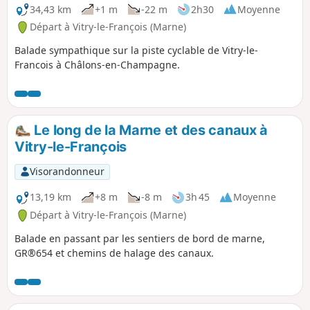
34,43 km
+1 m
-22 m
2h30
Moyenne
Départ à Vitry-le-François (Marne)
Balade sympathique sur la piste cyclable de Vitry-le-
Francois à Châlons-en-Champagne.
Le long de la Marne et des canaux à
Vitry-le-François
Visorandonneur
13,19 km
+8 m
-8 m
3h 45
Moyenne
Départ à Vitry-le-François (Marne)
Balade en passant par les sentiers de bord de marne,
GR®654 et chemins de halage des canaux.