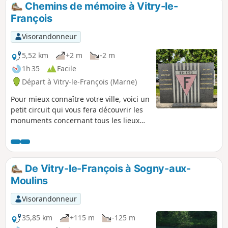
Chemins de mémoire à Vitry-le-
François
Visorandonneur
5,52 km
+2 m
-2 m
1h 35
Facile
Départ à Vitry-le-François (Marne)
Pour mieux connaître votre ville, voici un
petit circuit qui vous fera découvrir les
monuments concernant tous les lieux
de mémoire de Vitry-le-François. Aucune
difficulté particulière sur ce circuit qui
circule au travers des rues de la ville.
De Vitry-le-François à Sogny-aux-
Moulins
Visorandonneur
35,85 km
+115 m
-125 m