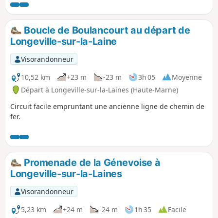
Boucle de Boulancourt au départ de
Longeville-sur-la-Laine
Visorandonneur
10,52 km
+23 m
-23 m
3h 05
Moyenne
Départ à Longeville-sur-la-Laines (Haute-Marne)
Circuit facile empruntant une ancienne ligne de chemin de
fer.
Promenade de la Génevoise à
Longeville-sur-la-Laines
Visorandonneur
5,23 km
+24 m
-24 m
1h 35
Facile