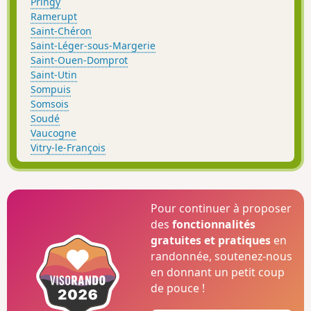
Pringy
Ramerupt
Saint-Chéron
Saint-Léger-sous-Margerie
Saint-Ouen-Domprot
Saint-Utin
Sompuis
Somsois
Soudé
Vaucogne
Vitry-le-François
Pour continuer à proposer
des
fonctionnalités
gratuites et pratiques
en
randonnée, soutenez-nous
en donnant un petit coup
de pouce !