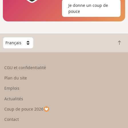
Je donne un coup de
pouce
C
R
h
e
o
t
i
o
s
CGU et confidentialité
u
i
r
s
Plan du site
e
s
n
e
Emplois
h
z
Actualités
a
u
u
n
Coup de pouce 2026
t
p
a
Contact
y