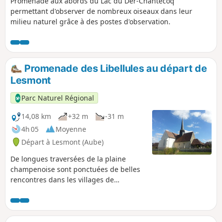
Promenade aux abords du Lac du Der-Chantecoq
permettant d'observer de nombreux oiseaux dans leur
milieu naturel grâce à des postes d'observation.
Promenade des Libellules au départ de
Lesmont
Parc Naturel Régional
14,08 km
+32 m
-31 m
4h 05
Moyenne
Départ à Lesmont (Aube)
De longues traversées de la plaine
champenoise sont ponctuées de belles
rencontres dans les villages de
Chalette-sur-Voire ou de Martigny, de
belles vues depuis la colline : ce circuit
contrasté se termine en beauté sur les
bords ombragés de l’Aube.