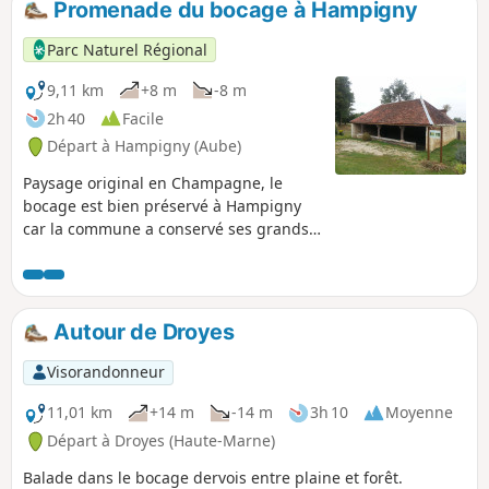
Promenade du bocage à Hampigny
Parc Naturel Régional
9,11 km
+8 m
-8 m
2h 40
Facile
Départ à Hampigny (Aube)
Paysage original en Champagne, le
bocage est bien préservé à Hampigny
car la commune a conservé ses grands
herbages en bordure de la rivière la
Voire. Quelques panneaux
d’interprétation expliquent la faune, les
activités agricoles et la préservation du
Autour de Droyes
site classé Natura 2000.
Visorandonneur
11,01 km
+14 m
-14 m
3h 10
Moyenne
Départ à Droyes (Haute-Marne)
Balade dans le bocage dervois entre plaine et forêt.