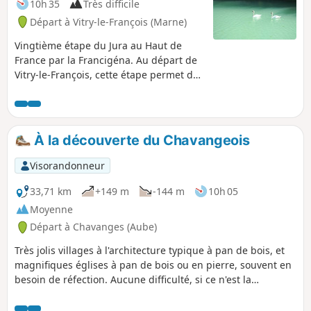
10h 35
Très difficile
Départ à Vitry-le-François (Marne)
Vingtième étape du Jura au Haut de
France par la Francigéna. Au départ de
Vitry-le-François, cette étape permet de
traverser le vignoble de Champagne.
Majoritairement planté en Chardonnay,
le vignoble des Coteaux de Vitry est
aussi appelé Perthois viticole. Profitez
À la découverte du Chavangeois
donc de votre passage pour partager la
passion des vignerons et apprécier
Visorandonneur
(avec modération) les spécificités du
Champagne produit ici. En arrivant à
33,71 km
+149 m
-144 m
10h 05
Saint-Amand-sur-Fion, classé parmi les
Moyenne
plus beaux villages de France, vous
Départ à Chavanges (Aube)
suivez le cours du Fion avec de
nombreux moulins qui témoignent
Très jolis villages à l'architecture typique à pan de bois, et
d’une activité économique liée à
magnifiques églises à pan de bois ou en pierre, souvent en
l’agriculture céréalière. Votre arrivée
besoin de réfection. Aucune difficulté, si ce n'est la
cœur de la vallée de la Marne marque le
longueur.
passage vers les sols crayeux de la