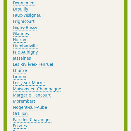
Donnement
Drouilly
Faux-Vésigneul
Frignicourt
Gigny-Bussy
Glannes
Huiron
Humbauville
Isle-Aubigny
Jasseines
Les Rivières-Henruel
Lhuître
Lignon
Loisy-sur-Marne
Maisons-en-Champagne
Margerie-Hancourt
Morembert
Nogent-sur-Aube
Ortillon
Pars-lès-Chavanges
Poivres