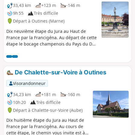
33,43 km
+123 m
-146 m
9h 55
Très difficile
Départ à Outines (Marne)
Dix neuvième étape du Jura au Haut de
France par la Francigéna. Au départ de cette
étape le bocage champenois du Pays du Der
succède peu à peu aux plaines céréalières et
au vignoble. Puis vous laissez la Champagne
humide avec ses lacs, ses étangs et son
architecture traditionnelle à pans de bois
De Chalette-sur-Voire à Outines
pour découvrir un nouveau visage de la
Champagne en arrivant à Vitry-le-François.
Visorandonneur
34,23 km
+181 m
-160 m
10h 20
Très difficile
Départ à Chalette-sur-Voire (Aube)
Dix huitième étape du Jura au Haut de
France par la Francigéna. Au cours de
cette étape, le chemin vous invite est à