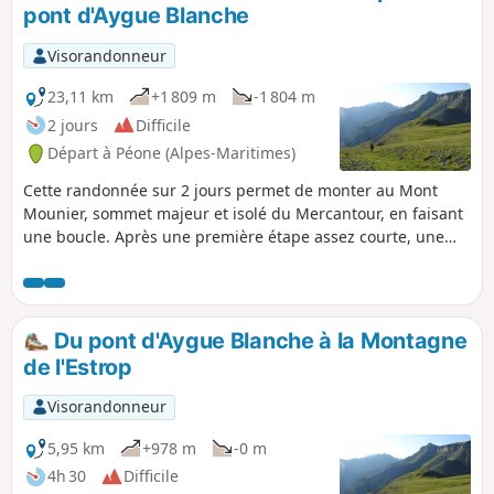
pont d'Aygue Blanche
Visorandonneur
23,11 km
+1 809 m
-1 804 m
2 jours
Difficile
Départ à Péone (Alpes-Maritimes)
Cette randonnée sur 2 jours permet de monter au Mont
Mounier, sommet majeur et isolé du Mercantour, en faisant
une boucle. Après une première étape assez courte, une
montée au sommet matinale vous permettra de bénéficier
d'un temps plus clair et de croiser éventuellement quelques
chamois et marmottes. La descente jusqu'au Pont d'Aygue
Blanche sera très longue (1800m à descendre). Ne pas
Du pont d'Aygue Blanche à la Montagne
hésiter à démarrer la veille au niveau de l'altifsurface pour
de l'Estrop
rééquilibrer le parcours.
Visorandonneur
5,95 km
+978 m
-0 m
4h 30
Difficile