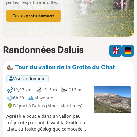
partez l’esprit tranquille.
Testez
gratuitement
Randonnées Daluis
Tour du vallon de la Grotte du Chat
Visorandonneur
12,97 km
+915 m
-916 m
6h 20
Moyenne
Départ à Daluis (Alpes-Maritimes)
Agréable boucle dans un vallon peu
fréquenté passant devant la Grotte du
Chat, curiosité géologique composée
d'un vaste réseau de galeries, mais dont