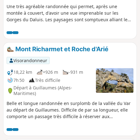
Une très agréable randonnée qui permet, après une
montée à couvert, d'avoir une vue imprenable sur les
Gorges du Daluis. Les paysages sont somptueux alliant le
rouge, le vert de la végétation et le bleu de la pierre. La
baignade dans la Clue d'Amen offre, en période estivale, un
moment très agréable. Le hameau abandonné d'Amen est
un objectif touristique majeur car il a été un lieu de vie en
Mont Richarmet et Roche d'Arié
toute autonomie pendant des décennies, sans aucune autre
voie d'accès que les sentiers de randonnée.
Visorandonneur
18,22 km
+926 m
-931 m
7h 50
Très difficile
Départ à Guillaumes (Alpes-
Maritimes)
Belle et longue randonnée en surplomb de la vallée du Var
au départ de Guillaumes. Difficile de par sa longueur, elle
comporte un passage très difficile à réserver aux
randonneurs expérimentés n'hésitant pas à mettre les
mains pour franchir des passages sur rocher. Possibilité
d'éviter celui-ci, voir le § Infos pratiques. Je conseille cette