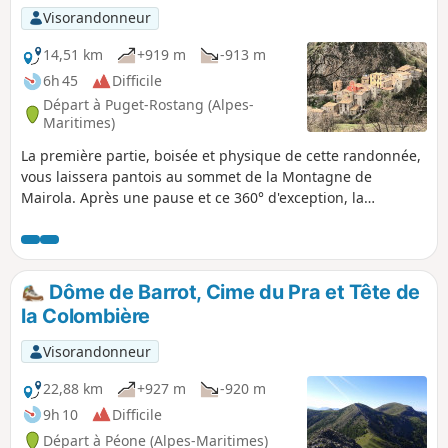
Visorandonneur
14,51 km
+919 m
-913 m
6h 45
Difficile
Départ à Puget-Rostang (Alpes-
Maritimes)
La première partie, boisée et physique de cette randonnée,
vous laissera pantois au sommet de la Montagne de
Mairola. Après une pause et ce 360° d'exception, la
découverte d'Auvare, plus petite commune du département,
ses vieilles pierres, son lavoir et ses façades de maisons aux
couleurs usées par le soleil, sera un régal pour les
amoureux du patrimoine.
Dôme de Barrot, Cime du Pra et Tête de
la Colombière
Visorandonneur
22,88 km
+927 m
-920 m
9h 10
Difficile
Départ à Péone (Alpes-Maritimes)