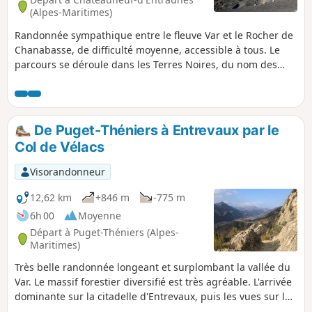
(Alpes-Maritimes)
Randonnée sympathique entre le fleuve Var et le Rocher de
Chanabasse, de difficulté moyenne, accessible à tous. Le
parcours se déroule dans les Terres Noires, du nom des
marnes que composent le sol. Il peut être parcouru par des
VTT de descente, notamment le retour qui surplombe un
mini canyon emprunté lors de l'épreuve de l'Enduro du
Mercantour. Rester vigilant.
De Puget-Théniers à Entrevaux par le
Col de Vélacs
Visorandonneur
12,62 km
+846 m
-775 m
6h 00
Moyenne
Départ à Puget-Théniers (Alpes-
Maritimes)
Très belle randonnée longeant et surplombant la vallée du
Var. Le massif forestier diversifié est très agréable. L'arrivée
dominante sur la citadelle d'Entrevaux, puis les vues sur la
vallée du Var et sur les toits du village sont le point d'orgue