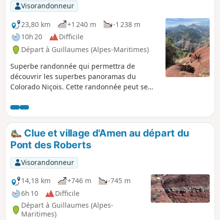
Visorandonneur
23,80 km
+1 240 m
-1 238 m
10h 20
Difficile
Départ à Guillaumes (Alpes-Maritimes)
Superbe randonnée qui permettra de
découvrir les superbes panoramas du
Colorado Niçois. Cette randonnée peut se
faire sur un ou deux jours, en bivouaquant
au campement de Roua (voir informations
pratiques).
Clue et village d'Amen au départ du
Pont des Roberts
Visorandonneur
14,18 km
+746 m
-745 m
6h 10
Difficile
Départ à Guillaumes (Alpes-
Maritimes)