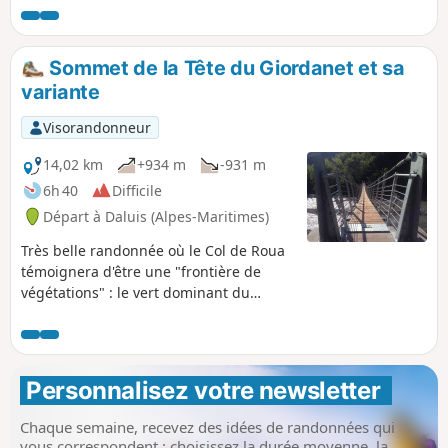
l'accès est limité et non libre. La boucle
nous emmène également sur la
campagne du Bez, vaste pré idéal pour
Sommet de la Tête du Giordanet et sa
un repos au soleil avant de redescendre
variante
par l'autre versant du vallon dans lequel
se situe la grotte.
Visorandonneur
14,02 km
+934 m
-931 m
6h 40
Difficile
Départ à Daluis (Alpes-Maritimes)
Très belle randonnée où le Col de Roua
témoignera d'être une "frontière de
végétations" : le vert dominant du
secteur boisé et alpestre contrastera
avec les couleurs rougeâtres offrant
ainsi un spectacle de couleurs.
Personnalisez votre newsletter 
Chaque semaine, recevez des idées de randonnées qui
vous correspondent : choisissez la durée moyenne, la