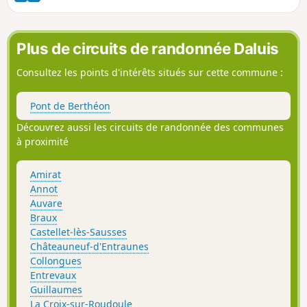
qui se déroule sur petit pierrier, sur chemin
et sur piste. Du sommet, vous pourrez
observer la station Valberg, les Deux
Plus de circuits de randonnée Daluis
Mounier, la Cime Nègre, la Rocamine, ainsi
que l'énorme barrière rocheuse Sud-Ouest
Consultez les points d'intérêts situés sur cette commune :
du Mounier.
Pont de Berthéon
Découvrez aussi les circuits de randonnée des communes
à proximité
Amirat
Annot
Auvare
Braux
Castellet-lès-Sausses
Châteauneuf-d'Entraunes
Collongues
Entrevaux
Guillaumes
La Croix-sur-Roudoule