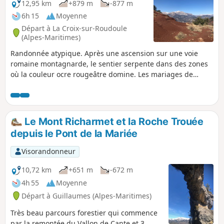
12,95 km
+879 m
-877 m
6h 15
Moyenne
Départ à La Croix-sur-Roudoule
(Alpes-Maritimes)
Randonnée atypique. Après une ascension sur une voie
romaine montagnarde, le sentier serpente dans des zones
où la couleur ocre rougeâtre domine. Les mariages de
couleurs entre la nature et le ciel nous laisse parfois
pantois.
Le Mont Richarmet et la Roche Trouée
depuis le Pont de la Mariée
Visorandonneur
10,72 km
+651 m
-672 m
4h 55
Moyenne
Départ à Guillaumes (Alpes-Maritimes)
Très beau parcours forestier qui commence
par la remontée du Vallon de Cante et 3