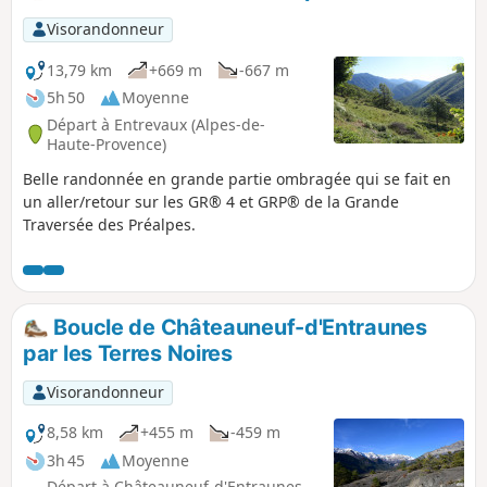
irréductibles paysans. La chapelle de Sauze
Vieux et sa table en bois seront un lieu
Visorandonneur
apprécié pour une pause déjeuner, face au
Mont Saint-Honorat.
13,79 km
+669 m
-667 m
5h 50
Moyenne
Départ à Entrevaux (Alpes-de-
Haute-Provence)
Belle randonnée en grande partie ombragée qui se fait en
un aller/retour sur les GR® 4 et GRP® de la Grande
Traversée des Préalpes.
Boucle de Châteauneuf-d'Entraunes
par les Terres Noires
Visorandonneur
8,58 km
+455 m
-459 m
3h 45
Moyenne
Départ à Châteauneuf-d'Entraunes