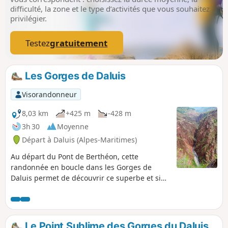
difficulté, la zone et le type d’activités que vous souhaitez
privilégier.
Testez
gratuitement
Les Gorges de Daluis
Visorandonneur
8,03 km
+425 m
-428 m
3h 30
Moyenne
Départ à Daluis (Alpes-Maritimes)
Au départ du Pont de Berthéon, cette
randonnée en boucle dans les Gorges de
Daluis permet de découvrir ce superbe et si
caractéristique paysage de la Haute-Vallée du
Var. Après une ascension tranquille dans la
pélite rouge, vous atteindrez le point sublime
pour un sensationnel point de vue au-dessus
Le Point Sublime des Gorges du Daluis