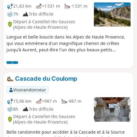
21,83 km
+1 531 m
-1 531 m
7h
Très difficile
Départ à Castellet-lès-Sausses
(Alpes-de-Haute-Provence)
Longue et belle boucle dans les Alpes de Haute Provence,
qui vous emmènera d'un magnifique chemin de crêtes
jusqu'à Aurent, peut-être l'un des plus beaux petits
hameaux reculés de France. Bonnes chaussures et bâtons
de rigueur.
Cascade du Coulomp
Visorandonneur
15,96 km
+987 m
-987 m
8h
Très difficile
Départ à Castellet-lès-Sausses
(Alpes-de-Haute-Provence)
Belle randonnée pour accéder à la Cascade et à la Source