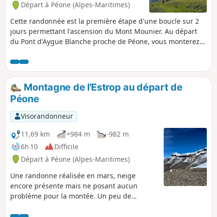
Départ à Péone (Alpes-Maritimes)
Cette randonnée est la première étape d'une boucle sur 2
jours permettant l'ascension du Mont Mounier. Au départ
du Pont d'Aygue Blanche proche de Péone, vous monterez
progressivement vers le petit plateau de la Montagne de
l'Estrop où vous pourrez bivouaquer à l'abri. Une étape faite
de forêt de feuillus et d'alpages au pied de la crête
rocailleuse de la Montagne de l'Alp.
Montagne de l'Estrop au départ de
Péone
Visorandonneur
11,69 km
+984 m
-982 m
6h 10
Difficile
Départ à Péone (Alpes-Maritimes)
Une randonne réalisée en mars, neige
encore présente mais ne posant aucun
problème pour la montée. Un peu de
dénivelé pour gravir un sommet
emblématique de Valberg ; une randonnée