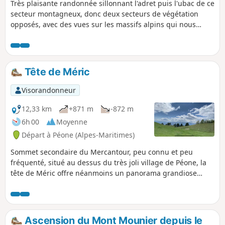
Très plaisante randonnée sillonnant l'adret puis l'ubac de ce
secteur montagneux, donc deux secteurs de végétation
opposés, avec des vues sur les massifs alpins qui nous
obligent à des haltes régulières.
Tête de Méric
Visorandonneur
12,33 km
+871 m
-872 m
6h 00
Moyenne
Départ à Péone (Alpes-Maritimes)
Sommet secondaire du Mercantour, peu connu et peu
fréquenté, situé au dessus du très joli village de Péone, la
tête de Méric offre néanmoins un panorama grandiose
s'étendant des Tours du lac d'Allos aux sommets de la Vallée
des Merveilles, en passant par le val d'Entraunes et les
Gorges de Daluis. La crête finale permet une découverte
progressive de ce panorama.
Ascension du Mont Mounier depuis le