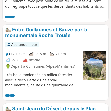
du Coulomp, avec possibilité de visiter le musée d'Aurent
qui regroupe tout ce que les descendants des habitants ont
retrouvé dans les ruines quand ils ont ressuscité le
hameau. Pour accéder à la cascade il faut évoluer dans le lit
du Coulomp sur 1 km et le traverser sept fois, ce qui peut
s'avérer dangereux en cas de trop fort débit.Les vestiges
Entre Guillaumes et Sauze par la
archéologiques du Mausolée d'Argenton témoignent de la
monumentale Roche Trouée
présence des Romains dans la région.
Visorandonneur
12,10 km
+715 m
-719 m
5h 30
Difficile
Départ à Guillaumes (Alpes-Maritimes)
Très belle randonnée en milieu forestier
avec la découverte d'une arche
monumentale, haute d'une quinzaine de
mètres, témoin d’un lointain passé
géologique et de Sauze, petit village
montagnard isolé du XIIIe siècle, dont les
abords sont encore cultivés par quelques
Saint-Jean du Désert depuis le Plan