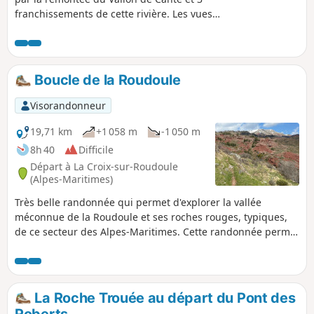
franchissements de cette rivière. Les vues
sur les gorges et le massif alpin ne se
comptent pas. Le passage sous l'arche
naturelle de la Roche Trouée, monument de
pierre, haut d'une quinzaine de mètres,
Boucle de la Roudoule
témoin d’un lointain passé géologique,
laisse pantois tous les randonneurs.La
Visorandonneur
Chapelle Saint-Joseph de Sauze-Vieux et sa
table seront un lieu apprécié pour une
19,71 km
+1 058 m
-1 050 m
pause déjeuner, face au Mont Saint-Honorat.
8h 40
Difficile
Départ à La Croix-sur-Roudoule
(Alpes-Maritimes)
Très belle randonnée qui permet d'explorer la vallée
méconnue de la Roudoule et ses roches rouges, typiques,
de ce secteur des Alpes-Maritimes. Cette randonnée permet
d'alterner des paysages forestiers et d'alpages de moyenne
montagne ainsi que des gorges et canyons sauvages.
La Roche Trouée au départ du Pont des