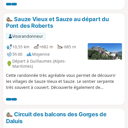
idéale pour parcourir ce circuit avec les genêts en fleurs.
L'itinéraire emprunte une probable ancienne voie romaine
(chemin pavé) à travers les terres rouges remontant des
Sauze Vieux et Sauze au départ du
gorges de Daluis.
Pont des Roberts
Visorandonneur
10,55 km
+682 m
-685 m
5h 00
Moyenne
Départ à Guillaumes (Alpes-
Maritimes)
Cette randonnée très agréable vous permet de découvrir
les villages de Sauze Vieux et Sauze. Le sentier serpente
très souvent à couvert. Découverte également de
nombreuses prairies au détour des sentiers. Sur la
descente, le détour à la Roche Trouée offre un panorama
très sympathique. À noter que la descente est assez
abrupte, en forêt.
Circuit des balcons des Gorges de
Daluis