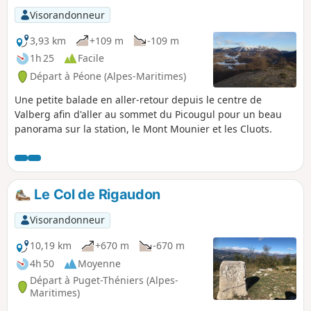
Visorandonneur
3,93 km
+109 m
-109 m
1h 25
Facile
Départ à Péone (Alpes-Maritimes)
Une petite balade en aller-retour depuis le centre de
Valberg afin d'aller au sommet du Picougul pour un beau
panorama sur la station, le Mont Mounier et les Cluots.
Le Col de Rigaudon
Visorandonneur
10,19 km
+670 m
-670 m
4h 50
Moyenne
Départ à Puget-Théniers (Alpes-
Maritimes)