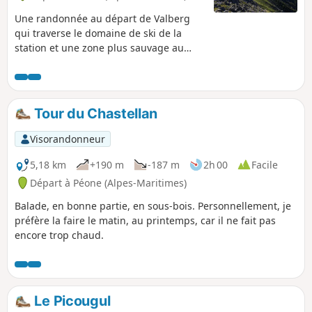
Une randonnée au départ de Valberg
qui traverse le domaine de ski de la
station et une zone plus sauvage au
bout. Du haut de ces sommets, un
paysage remarquablement coloré s'offre
en contrebas, avec les pierres rouges
caractéristiques du Cians et du Daluis.
Tour du Chastellan
Admirer également les sommets à
360°C (le Mont Saint-Honorat d'un côté,
Visorandonneur
Le Mounier et la Cime Nègre au dessus
de Valberg de l'autre, etc.)
5,18 km
+190 m
-187 m
2h 00
Facile
Départ à Péone (Alpes-Maritimes)
Balade, en bonne partie, en sous-bois. Personnellement, je
préfère la faire le matin, au printemps, car il ne fait pas
encore trop chaud.
Le Picougul