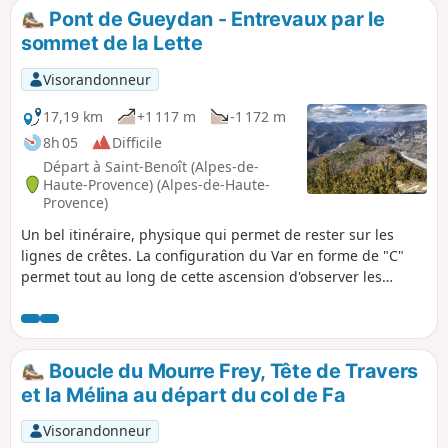
randonnée en automne pour profiter des belles couleurs de
Pont de Gueydan - Entrevaux par le
la végétation.
sommet de la Lette
Visorandonneur
17,19 km
+1 117 m
-1 172 m
8h 05
Difficile
Départ à Saint-Benoît (Alpes-de-
Haute-Provence) (Alpes-de-Haute-
Provence)
Un bel itinéraire, physique qui permet de rester sur les
lignes de crêtes. La configuration du Var en forme de "C"
permet tout au long de cette ascension d'observer les
abords de ce fleuve tant côté Nord que côté Sud. En fin de
randonnée, déambuler dans les ruelles aux vieux murs de
ce magnifique village.
Boucle du Mourre Frey, Tête de Travers
et la Mélina au départ du col de Fa
Visorandonneur