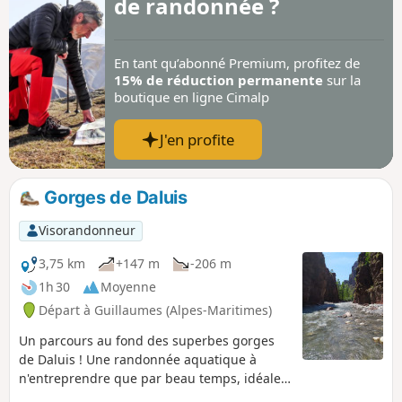
de randonnée ?
En tant qu’abonné Premium, profitez de
15% de réduction permanente
sur la
boutique en ligne Cimalp
J'en profite
Gorges de Daluis
Visorandonneur
3,75 km
+147 m
-206 m
1h 30
Moyenne
Départ à Guillaumes (Alpes-Maritimes)
Un parcours au fond des superbes gorges
de Daluis ! Une randonnée aquatique à
n'entreprendre que par beau temps, idéale
l'été lors des fortes chaleurs. Une randonnée