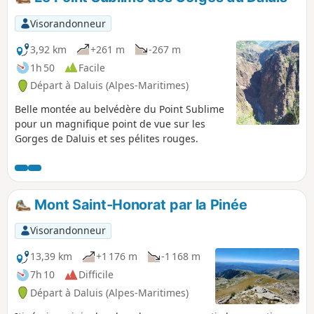
des gorges. Vous remonterez ensuite les
gorges pour faire une boucle par le plateau
Visorandonneur
de la Colla et de la Saussette qui offre
quelques belles vues sur les montagnes de
3,92 km
+261 m
-267 m
cette vallée.
1h 50
Facile
Départ à Daluis (Alpes-Maritimes)
Belle montée au belvédère du Point Sublime
pour un magnifique point de vue sur les
Gorges de Daluis et ses pélites rouges.
Mont Saint-Honorat par la Pinée
Visorandonneur
13,39 km
+1 176 m
-1 168 m
7h 10
Difficile
Départ à Daluis (Alpes-Maritimes)