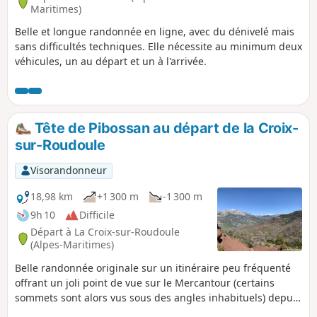
Maritimes)
Belle et longue randonnée en ligne, avec du dénivelé mais
sans difficultés techniques. Elle nécessite au minimum deux
véhicules, un au départ et un à l'arrivée.
Tête de Pibossan au départ de la Croix-
sur-Roudoule
Visorandonneur
18,98 km
+1 300 m
-1 300 m
9h 10
Difficile
Départ à La Croix-sur-Roudoule
(Alpes-Maritimes)
Belle randonnée originale sur un itinéraire peu fréquenté
offrant un joli point de vue sur le Mercantour (certains
sommets sont alors vus sous des angles inhabituels) depuis
le sommet de Pibossan. Le printemps est une période