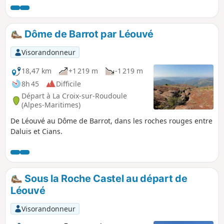
accessible aux enfants qui savent nager.
Chaussures fermées indispensables. Cette
randonnée traverse un site naturel protégé
Dôme de Barrot par Léouvé
qui est soumis à une réglementation. Voir
les informations pratiques.
Visorandonneur
18,47 km
+1 219 m
-1 219 m
8h 45
Difficile
Départ à La Croix-sur-Roudoule
(Alpes-Maritimes)
De Léouvé au Dôme de Barrot, dans les roches rouges entre
Daluis et Cians.
Sous la Roche Castel au départ de
Léouvé
Visorandonneur