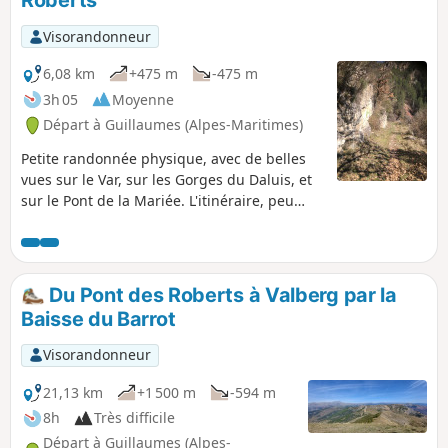
Roberts
Visorandonneur
6,08 km
+475 m
-475 m
3h 05
Moyenne
Départ à Guillaumes (Alpes-Maritimes)
Petite randonnée physique, avec de belles
vues sur le Var, sur les Gorges du Daluis, et
sur le Pont de la Mariée. L'itinéraire, peu
fréquenté, traverse une forêt de pins, avant
de rejoindre l'arche naturelle de la Roche
Trouée un trésor de la nature. De retour au
Pont des Roberts, visiter le village de
Du Pont des Roberts à Valberg par la
Guillaumes, charmant village blotti au creux
Baisse du Barrot
de la Haute Vallée du Var.
Visorandonneur
21,13 km
+1 500 m
-594 m
8h
Très difficile
Départ à Guillaumes (Alpes-