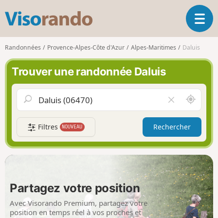
V
O
i
u
s
v
o
Randonnées
Provence-Alpes-Côte d'Azur
Alpes-Maritimes
Daluis
r
r
i
a
Trouver une randonnée Daluis
r
n
l
d
a
o
A
V
n
u
i
a
t
d
v
Filtres
Rechercher
NOUVEAU
o
e
i
u
r
g
r
l
a
d
e
t
e
c
i
m
h
Partagez votre position
o
o
a
n
i
m
Avec Visorando Premium, partagez votre
p
position en temps réel à vos proches et