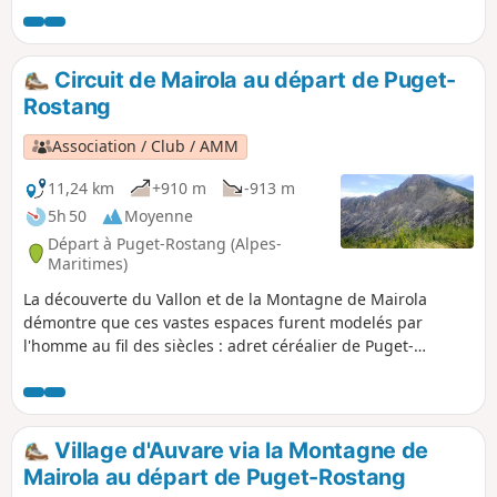
de cette journée.
Circuit de Mairola au départ de Puget-
Rostang
Association / Club / AMM
11,24 km
+910 m
-913 m
5h 50
Moyenne
Départ à Puget-Rostang (Alpes-
Maritimes)
La découverte du Vallon et de la Montagne de Mairola
démontre que ces vastes espaces furent modelés par
l'homme au fil des siècles : adret céréalier de Puget-
Rostang, forêts domaniales de reboisement contre l'érosion,
Plateau de Dina aux champs dépierrés à force de patience,
fermes éparses ne servant plus aujourd'hui que d'abri
durant la période de chasse (Fournès, Villars, la Combe,
Village d'Auvare via la Montagne de
Mairola)...
Mairola au départ de Puget-Rostang