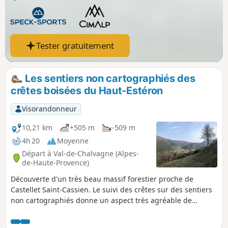
Tester gratuitement
Les sentiers non cartographiés des
crêtes boisées du Haut-Estéron
Visorandonneur
10,21 km
+505 m
-509 m
4h 20
Moyenne
Départ à Val-de-Chalvagne (Alpes-
de-Haute-Provence)
Découverte d'un très beau massif forestier proche de
Castellet Saint-Cassien. Le suivi des crêtes sur des sentiers
non cartographiés donne un aspect très agréable de
découverte de cette très belle Forêt Domaniale du Haut-
Estéron.