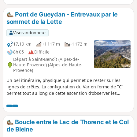
vue du Lac de Thorenc et le Château des Quatre Tours. La
variété des paysages et des cheminements sont l'autre
Pont de Gueydan - Entrevaux par le
aspect intéressant de cette randonnée. De surcroît, il n'y a
sommet de la Lette
aucune difficulté d'orientation.
Visorandonneur
17,19 km
+1 117 m
-1 172 m
8h 05
Difficile
Départ à Saint-Benoît (Alpes-de-
Haute-Provence) (Alpes-de-Haute-
Provence)
Un bel itinéraire, physique qui permet de rester sur les
lignes de crêtes. La configuration du Var en forme de "C"
permet tout au long de cette ascension d'observer les
abords de ce fleuve tant côté Nord que côté Sud. En fin de
randonnée, déambuler dans les ruelles aux vieux murs de
ce magnifique village.
Boucle entre le Lac de Thorenc et le Col
de Bleine