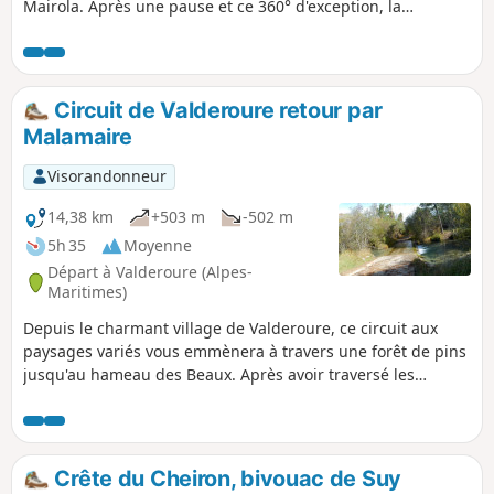
Mairola. Après une pause et ce 360° d'exception, la
découverte d'Auvare, plus petite commune du département,
ses vieilles pierres, son lavoir et ses façades de maisons aux
couleurs usées par le soleil, sera un régal pour les
amoureux du patrimoine.
Circuit de Valderoure retour par
Malamaire
Visorandonneur
14,38 km
+503 m
-502 m
5h 35
Moyenne
Départ à Valderoure (Alpes-
Maritimes)
Depuis le charmant village de Valderoure, ce circuit aux
paysages variés vous emmènera à travers une forêt de pins
jusqu'au hameau des Beaux. Après avoir traversé les
rivières Lane et Artuby, vous passerez par le hameau de
Malamaire avant de retourner, toujours en forêt, à
Valderoure.
Crête du Cheiron, bivouac de Suy