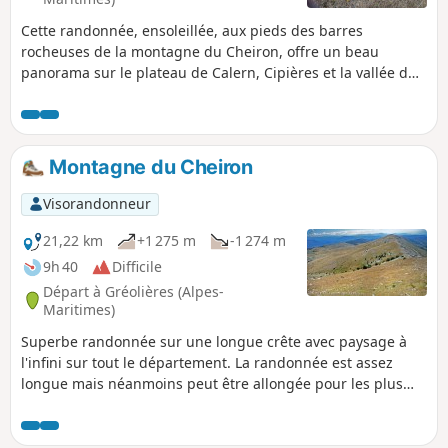
Cette randonnée, ensoleillée, aux pieds des barres
rocheuses de la montagne du Cheiron, offre un beau
panorama sur le plateau de Calern, Cipières et la vallée du
Loup. Départ près de l'Office de Tourisme, au bord de la
route D2, puis montée vers la Font d'Antony pour descendre
vers les ruines de l'ancien village médiéval des Hautes-
Gréolières où l'on peut encore admirer la Chapelle Saint-
Montagne du Cheiron
Étienne. Puis descente par un large sentier caillouteux qui
amène rapidement au village et au point de départ. Après
Visorandonneur
cette incursion dans le passé, promenez vous dans les
ruelles animées du village actuel.
21,22 km
+1 275 m
-1 274 m
9h 40
Difficile
Départ à Gréolières (Alpes-
Maritimes)
Superbe randonnée sur une longue crête avec paysage à
l'infini sur tout le département. La randonnée est assez
longue mais néanmoins peut être allongée pour les plus
sportifs en passant par Coursegoules voire Bézaudin. Les
plus chanceux apercevront la Corse par météo favorable. Il
est fréquent d'apercevoir chamois et marmottes. Le retour