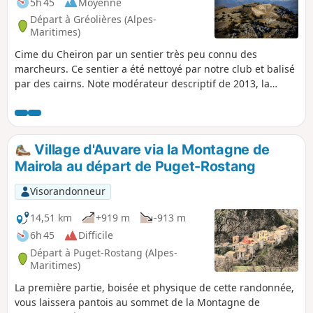
5h 45
Moyenne
Départ à Gréolières (Alpes-
Maritimes)
Cime du Cheiron par un sentier très peu connu des
marcheurs. Ce sentier a été nettoyé par notre club et balisé
par des cairns. Note modérateur descriptif de 2013, la
situation sur le terrain semble avoir changé en ce qui
concerne les cairns marquant certaines portion. Voir les
avis. GPS ou application Visorando utile.
Village d'Auvare via la Montagne de
Mairola au départ de Puget-Rostang
Visorandonneur
14,51 km
+919 m
-913 m
6h 45
Difficile
Départ à Puget-Rostang (Alpes-
Maritimes)
La première partie, boisée et physique de cette randonnée,
vous laissera pantois au sommet de la Montagne de