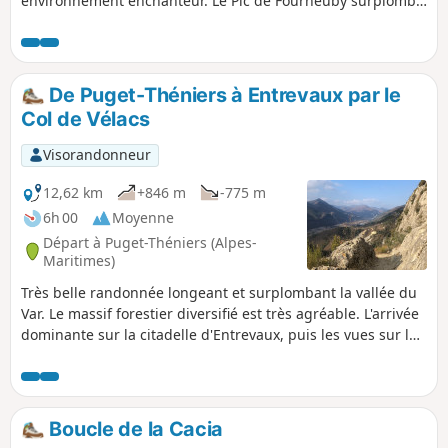
environnement enchanteur. Le Pic de Fourneuby surplombe
le village du Mas et offre un panorama à 360° sur les
contreforts alpins des Alpes-Maritimes et des départements
voisins.
De Puget-Théniers à Entrevaux par le
Col de Vélacs
Visorandonneur
12,62 km
+846 m
-775 m
6h 00
Moyenne
Départ à Puget-Théniers (Alpes-
Maritimes)
Très belle randonnée longeant et surplombant la vallée du
Var. Le massif forestier diversifié est très agréable. L'arrivée
dominante sur la citadelle d'Entrevaux, puis les vues sur la
vallée du Var et sur les toits du village sont le point d'orgue
de cette journée.
Boucle de la Cacia