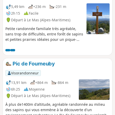
5,49 km
+236 m
-231 m
2h 15
Facile
Départ à Le Mas (Alpes-Maritimes)
Petite randonnée familiale très agréable,
sans trop de difficultés, entre forêt de sapins
et petites prairies idéales pour un pique-
nique en montagne.
Pic de Fourneuby
Visorandonneur
13,91 km
+864 m
-864 m
6h 25
Moyenne
Départ à Le Mas (Alpes-Maritimes)
À plus de1400m d'altitude, agréable randonnée au milieu
des sapins qui vous emmène à la découverte d'un