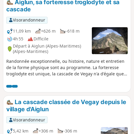
Aiglun, sa forteresse troglodyte et sa
cascade
Visorandonneur
11,09 km
+626 m
-618 m
4h 55
Difficile
Départ à Aiglun (Alpes-Maritimes)
(Alpes-Maritimes)
Randonnée exceptionnelle, ou histoire, nature et entretien
de la forme physique sont au programme. La forteresse
troglodyte est unique, la cascade de Vegay n'a d'égale que
ses sœurs jumelles islandaises, et la partie défectueuse du
sentier de découverte vous fera travailler votre sens de
l'orientation. La fin de ce tracé est la découverte du très
beau patrimoine bâti d'Aiglun.
La cascade classée de Vegay depuis le
village d'Aiglun
Visorandonneur
5,42 km
+306 m
-306 m