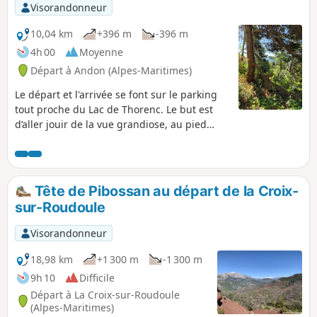
Visorandonneur
10,04 km
+396 m
-396 m
4h 00
Moyenne
Départ à Andon (Alpes-Maritimes)
Le départ et l'arrivée se font sur le parking
tout proche du Lac de Thorenc. Le but est
d’aller jouir de la vue grandiose, au pied
d’une antenne relais de TDF : au Sud, les
eaux du lac du départ reflètent la forêt qui
l'entoure, et plus à l’Est se dresse le
Castellaras, bastion défensif naturel.
Tête de Pibossan au départ de la Croix-
sur-Roudoule
Visorandonneur
18,98 km
+1 300 m
-1 300 m
9h 10
Difficile
Départ à La Croix-sur-Roudoule
(Alpes-Maritimes)