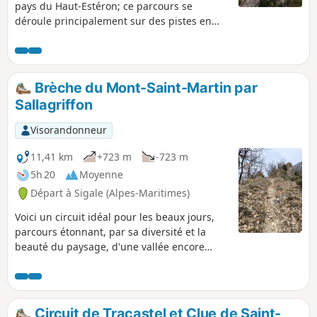
pays du Haut-Estéron; ce parcours se
déroule principalement sur des pistes en
sous-bois avant d'atteindre la crête de la
montagne de Charamel qui, à elle seule,
vaut le détour : le panorama est sublime. On
redescend ensuite doucement sur le village
Brèche du Mont-Saint-Martin par
du Mas.
Sallagriffon
Visorandonneur
11,41 km
+723 m
-723 m
5h 20
Moyenne
Départ à Sigale (Alpes-Maritimes)
Voici un circuit idéal pour les beaux jours,
parcours étonnant, par sa diversité et la
beauté du paysage, d'une vallée encore
sauvage. En versant Nord, on appréciera
l'ambiance tranquille des pinèdes et
chênaies dominant la verdoyante plaine
agricole de Sallagriffon, avec une vue
Circuit de Tracastel et Clue de Saint-