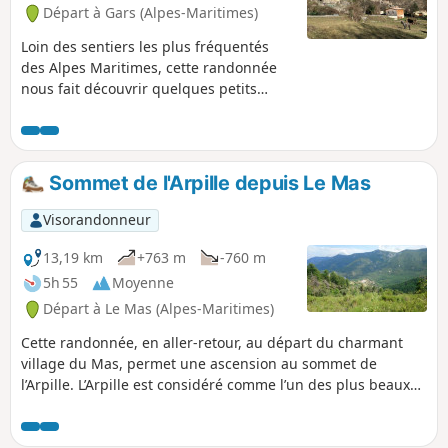
Départ à Gars (Alpes-Maritimes)
Loin des sentiers les plus fréquentés
des Alpes Maritimes, cette randonnée
nous fait découvrir quelques petits
villages de la haute vallée de l'Estéron.
La boucle décrite ici offre également
quelques jolis panoramas sur les
montagnes du Mercantour et reste
Sommet de l'Arpille depuis Le Mas
assez variée dans les paysages, entre
forêts et terres cultivées. Itinéraire long
Visorandonneur
avec du dénivelé mais sans difficultés
techniques. Attention : il semble y avoir
13,19 km
+763 m
-760 m
un problème de propriété privée.Par
5h 55
Moyenne
contre il y a un problème entre la balise
Départ à Le Mas (Alpes-Maritimes)
(7) et (8). Le chemin est maintenant
fermé par le propriétaire de >la ferme.
Cette randonnée, en aller-retour, au départ du charmant
Il faut continuer en passant par la crête
village du Mas, permet une ascension au sommet de
des Rochers des Côtes puis rejoindre le
l’Arpille. L’Arpille est considéré comme l’un des plus beaux
chemin à l'extrémité >des Rochers de
belvédères des Alpes-Maritimes sur le Mercantour.
Notre-Dame.