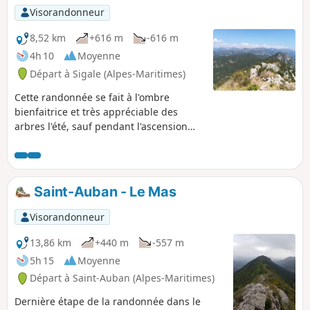
Visorandonneur
8,52 km
+616 m
-616 m
4h 10
Moyenne
Départ à Sigale (Alpes-Maritimes)
Cette randonnée se fait à l'ombre
bienfaitrice et très appréciable des
arbres l'été, sauf pendant l'ascension
des 500 m de dénivelé de la barre
rocheuse des Molières. Attention, cette
randonnée est à faire par beau temps
car la partie entre les points de passage
Saint-Auban - Le Mas
(5) et (7) monte de façon assez raide et
certains passages peuvent être
Visorandonneur
glissants et impressionnants pour les
personnes qui souffrent de vertige. La
13,86 km
+440 m
-557 m
vue à 360° depuis la cime de la Cacia est
5h 15
Moyenne
extraordinaire !
Départ à Saint-Auban (Alpes-Maritimes)
Dernière étape de la randonnée dans le