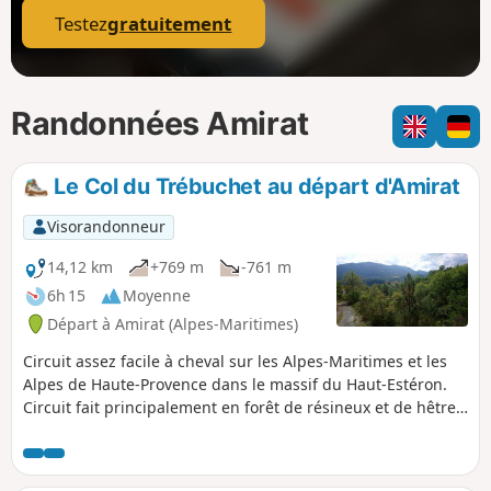
Testez
gratuitement
Randonnées Amirat
Le Col du Trébuchet au départ d'Amirat
Visorandonneur
14,12 km
+769 m
-761 m
6h 15
Moyenne
Départ à Amirat (Alpes-Maritimes)
Circuit assez facile à cheval sur les Alpes-Maritimes et les
Alpes de Haute-Provence dans le massif du Haut-Estéron.
Circuit fait principalement en forêt de résineux et de hêtres.
Il permet de visiter deux beaux village : le petit village
d’Amirat qui offre depuis sa belle place une vue
panoramique sur la vallée et le village de Castellet-Saint-