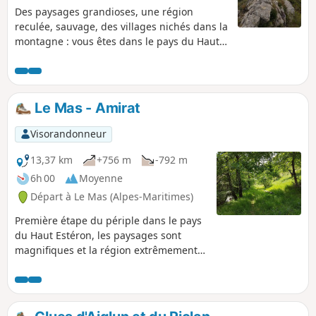
Des paysages grandioses, une région
reculée, sauvage, des villages nichés dans la
montagne : vous êtes dans le pays du Haut-
Estéron. Trois jours de randonnée dans ce
cadre magnifique, alternant des sentiers ou
des pistes en sous-bois, en plaine, sur les
crêtes tout en traversant de très beaux
Le Mas - Amirat
villages isolés.
Visorandonneur
13,37 km
+756 m
-792 m
6h 00
Moyenne
Départ à Le Mas (Alpes-Maritimes)
Première étape du périple dans le pays
du Haut Estéron, les paysages sont
magnifiques et la région extrêmement
sauvage, pas un seul randonneur
croisé. Les sentiers sont variés et bien
tracés. On partira du village du Mas
pour rejoindre Amirat (gîte communal)