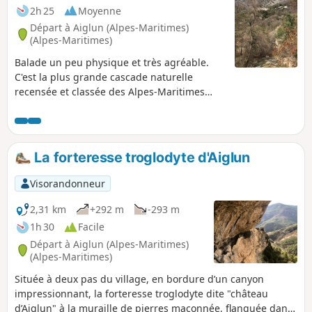
2h 25
Moyenne
Départ à Aiglun (Alpes-Maritimes)
(Alpes-Maritimes)
Balade un peu physique et très agréable.
C'est la plus grande cascade naturelle
recensée et classée des Alpes-Maritimes
avec ses trois sursauts successifs . La
cascade est exceptionnelle et n'a d'égale de
part sa hauteur que ses sœurs jumelles
islandaises. Le début et la fin de ce tracé
La forteresse troglodyte d'Aiglun
sont la découverte du très beau patrimoine
bâti d'Aiglun. L'auberge de par son
Visorandonneur
positionnement stratégique est un lieu
apprécié à l'issue de cet aller-retour dans
2,31 km
+292 m
-293 m
l'Estéron.
1h 30
Facile
Départ à Aiglun (Alpes-Maritimes)
(Alpes-Maritimes)
Située à deux pas du village, en bordure d’un canyon
impressionnant, la forteresse troglodyte dite "château
d’Aiglun" à la muraille de pierres maçonnée, flanquée dans