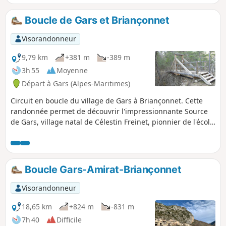
Boucle de Gars et Briançonnet
Visorandonneur
9,79 km
+381 m
-389 m
3h 55
Moyenne
Départ à Gars (Alpes-Maritimes)
Circuit en boucle du village de Gars à Briançonnet. Cette
randonnée permet de découvrir l'impressionnante Source
de Gars, village natal de Célestin Freinet, pionnier de l'école
moderne. C'est un itinéraire varié qui passe par le village de
Briançonnet et les vestiges de son château féodal, d’où l'on
a un très beau panorama sur les environs. Les deux village
méritent d'être visités pour leur riche patrimoine.
Boucle Gars-Amirat-Briançonnet
Visorandonneur
18,65 km
+824 m
-831 m
7h 40
Difficile