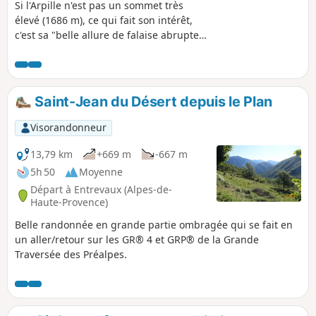
Si l'Arpille n'est pas un sommet très
élevé (1686 m), ce qui fait son intérêt,
c'est sa "belle allure de falaise abrupte,
visible de partout dans la vallée de
l'Estéron qu'elle ferme du côté de
l'ouest". Cette randonnée au cœur des
Préalpes d'Azur empruntera en
Saint-Jean du Désert depuis le Plan
alternance de jolies pistes forestières et
un long cheminement sur une ligne de
Visorandonneur
crête avant de gagner l'Arpille et sa
vigie.
13,79 km
+669 m
-667 m
5h 50
Moyenne
Départ à Entrevaux (Alpes-de-
Haute-Provence)
Belle randonnée en grande partie ombragée qui se fait en
un aller/retour sur les GR® 4 et GRP® de la Grande
Traversée des Préalpes.