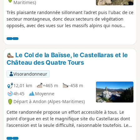
Maritimes)
Très plaisante randonnée sillonnant l'adret puis l'ubac de ce
secteur montagneux, donc deux secteurs de végétation
opposés, avec des vues sur les massifs alpins qui nous
obligent à des haltes régulières.
Le Col de la Baïsse, le Castellaras et le
Château des Quatre Tours
Visorandonneur
12,01 km
+465 m
-458 m
4h 45
Moyenne
Départ à Andon (Alpes-Maritimes)
Cette randonnée propose un effort accessible à tous. Le
point d'orgue en est le magnifique site du Castellaras dont
l'ascension est la seule difficulté, raisonnable toutefois. Le
départ s'effectue depuis la pittoresque station climatique
de Thorenc. Le parcours est également agrémenté par la