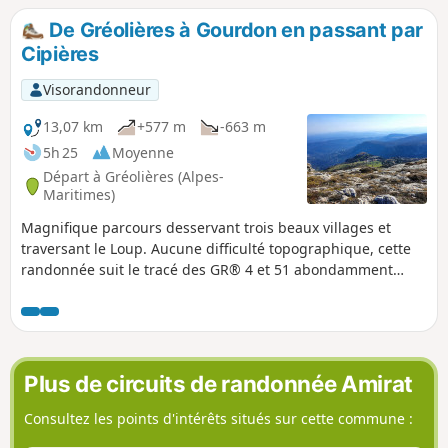
par Vespluis et les Miroirs (sans difficulté) permet d'admirer
De Gréolières à Gourdon en passant par
toute la crête et l'adret de cette montagne dans une
Cipières
quiétude pastorale.
Visorandonneur
13,07 km
+577 m
-663 m
5h 25
Moyenne
Départ à Gréolières (Alpes-
Maritimes)
Magnifique parcours desservant trois beaux villages et
traversant le Loup. Aucune difficulté topographique, cette
randonnée suit le tracé des GR® 4 et 51 abondamment
marqués et balisés.
Plus de circuits de randonnée Amirat
Consultez les points d'intérêts situés sur cette commune :