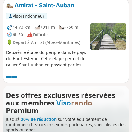
Cassien avec son château.
Amirat - Saint-Auban
Visorandonneur
14,73 km
+911 m
-750 m
6h 50
Difficile
Départ à Amirat (Alpes-Maritimes)
Deuxième étape du périple dans le pays
du Haut-Estéron. Cette étape permet de
rallier Saint-Auban en passant par les
jolis villages de Gars, de Briançonnet
puis par le col, un peu raide, de
l'Escoussier; diversité des paysages et
traversée d'un pays sauvage sont au
Des offres exclusives réservées
rendez-vous!
aux membres
Viso
rando
Premium
Jusqu’à
20% de réduction
sur votre équipement de
randonnée chez nos enseignes partenaires, spécialistes des
sports outdoor.