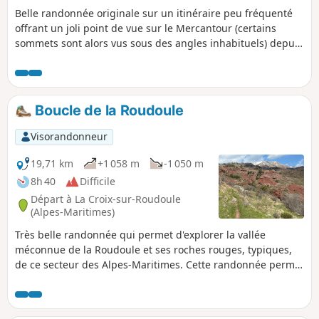
Belle randonnée originale sur un itinéraire peu fréquenté
offrant un joli point de vue sur le Mercantour (certains
sommets sont alors vus sous des angles inhabituels) depuis
le sommet de Pibossan. Le printemps est une période
idéale pour parcourir ce circuit avec les genêts en fleurs.
L'itinéraire emprunte une probable ancienne voie romaine
(chemin pavé) à travers les terres rouges remontant des
Boucle de la Roudoule
gorges de Daluis.
Visorandonneur
19,71 km
+1 058 m
-1 050 m
8h 40
Difficile
Départ à La Croix-sur-Roudoule
(Alpes-Maritimes)
Très belle randonnée qui permet d'explorer la vallée
méconnue de la Roudoule et ses roches rouges, typiques,
de ce secteur des Alpes-Maritimes. Cette randonnée permet
d'alterner des paysages forestiers et d'alpages de moyenne
montagne ainsi que des gorges et canyons sauvages.