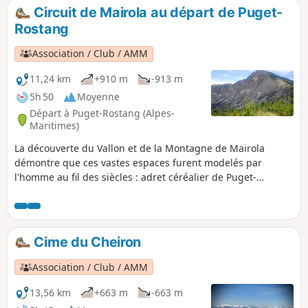
Circuit de Mairola au départ de Puget-
Rostang
Association / Club / AMM
11,24 km
+910 m
-913 m
5h 50
Moyenne
Départ à Puget-Rostang (Alpes-
Maritimes)
La découverte du Vallon et de la Montagne de Mairola
démontre que ces vastes espaces furent modelés par
l'homme au fil des siècles : adret céréalier de Puget-
Rostang, forêts domaniales de reboisement contre l'érosion,
Plateau de Dina aux champs dépierrés à force de patience,
fermes éparses ne servant plus aujourd'hui que d'abri
durant la période de chasse (Fournès, Villars, la Combe,
Cime du Cheiron
Mairola)...
Association / Club / AMM
13,56 km
+663 m
-663 m