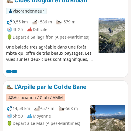
Clues d'Aiglun et du Riolan
en passant par la montagne de
Charamel et le village des Mujouls.
Visorandonneur
9,55 km
+586 m
-579 m
4h 25
Difficile
Départ à Sallagriffon (Alpes-Maritimes)
Une balade très agréable dans une forêt
mixte qui offre de très beaux paysages. Les
vues sur les deux clues sont magnifiques, en
particulier celle du Riolan. Le tronçon qui
longe la haute vallée de l'Estéron offre un
panorama somptueux et permet de
distinguer au loin les sommets du
L'Arpille par le Col de Bane
Mercantour.
Association / Club / AMM
14,53 km
+577 m
-568 m
5h 50
Moyenne
Départ à Le Mas (Alpes-Maritimes)