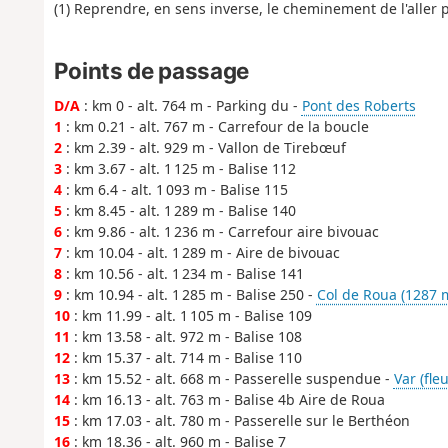
(1) Reprendre, en sens inverse, le cheminement de l'aller p
Points de passage
D/A
: km 0 - alt. 764 m - Parking du -
Pont des Roberts
1
: km 0.21 - alt. 767 m - Carrefour de la boucle
2
: km 2.39 - alt. 929 m - Vallon de Tirebœuf
3
: km 3.67 - alt. 1 125 m - Balise 112
4
: km 6.4 - alt. 1 093 m - Balise 115
5
: km 8.45 - alt. 1 289 m - Balise 140
6
: km 9.86 - alt. 1 236 m - Carrefour aire bivouac
7
: km 10.04 - alt. 1 289 m - Aire de bivouac
8
: km 10.56 - alt. 1 234 m - Balise 141
9
: km 10.94 - alt. 1 285 m - Balise 250 -
Col de Roua (1287 
10
: km 11.99 - alt. 1 105 m - Balise 109
11
: km 13.58 - alt. 972 m - Balise 108
12
: km 15.37 - alt. 714 m - Balise 110
13
: km 15.52 - alt. 668 m - Passerelle suspendue -
Var (fle
14
: km 16.13 - alt. 763 m - Balise 4b Aire de Roua
15
: km 17.03 - alt. 780 m - Passerelle sur le Berthéon
16
: km 18.36 - alt. 960 m - Balise 7