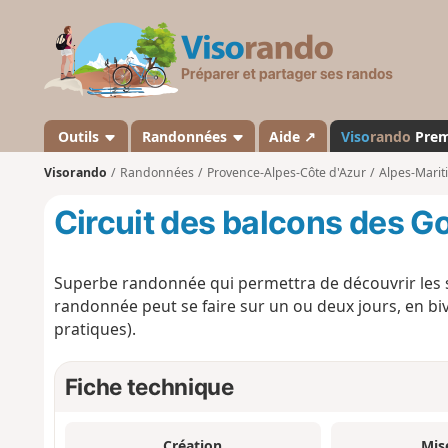
V
i
s
o
r
a
Outils
Randonnées
Aide ↗
Viso
rando
Pre
n
Visorando
Randonnées
Provence-Alpes-Côte d'Azur
Alpes-Marit
d
o
Circuit des balcons des G
Superbe randonnée qui permettra de découvrir les
randonnée peut se faire sur un ou deux jours, en 
pratiques).
Fiche technique
Création
Mis