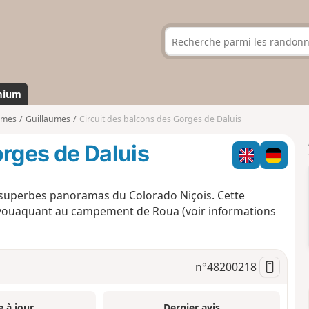
mium
imes
Guillaumes
Circuit des balcons des Gorges de Daluis
orges de Daluis
 superbes panoramas du Colorado Niçois. Cette
bivouaquant au campement de Roua (voir informations
n°
48200218
e à jour
Dernier avis