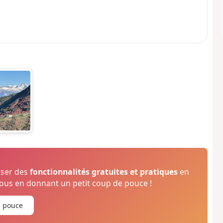
oser des
fonctionnalités gratuites et pratiques
en
us en donnant un petit coup de pouce !
e pouce