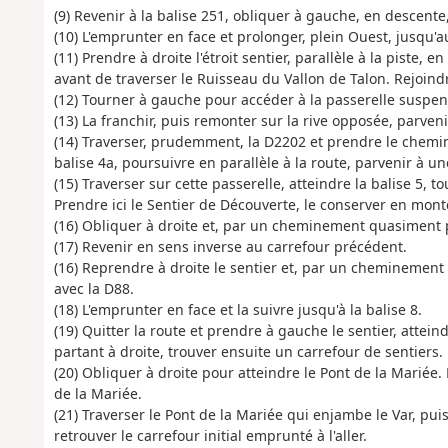
(9) Revenir à la balise 251, obliquer à gauche, en descente,
(10) L'emprunter en face et prolonger, plein Ouest, jusqu'au
(11) Prendre à droite l'étroit sentier, parallèle à la piste,
avant de traverser le Ruisseau du Vallon de Talon. Rejoindr
(12) Tourner à gauche pour accéder à la passerelle suspen
(13) La franchir, puis remonter sur la rive opposée, parven
(14) Traverser, prudemment, la D2202 et prendre le chemin 
balise 4a, poursuivre en parallèle à la route, parvenir à u
(15) Traverser sur cette passerelle, atteindre la balise 5, t
Prendre ici le Sentier de Découverte, le conserver en monté
(16) Obliquer à droite et, par un cheminement quasiment p
(17) Revenir en sens inverse au carrefour précédent.
(16) Reprendre à droite le sentier et, par un cheminement q
avec la D88.
(18) L'emprunter en face et la suivre jusqu'à la balise 8.
(19) Quitter la route et prendre à gauche le sentier, attei
partant à droite, trouver ensuite un carrefour de sentiers.
(20) Obliquer à droite pour atteindre le Pont de la Mariée.
de la Mariée.
(21) Traverser le Pont de la Mariée qui enjambe le Var, pui
retrouver le carrefour initial emprunté à l'aller.