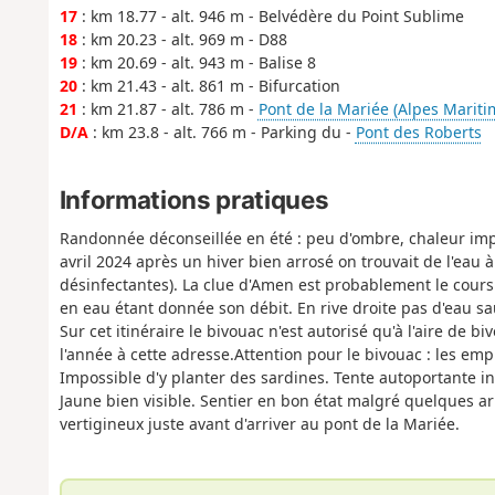
17
: km 18.77 - alt. 946 m - Belvédère du Point Sublime
18
: km 20.23 - alt. 969 m - D88
19
: km 20.69 - alt. 943 m - Balise 8
20
: km 21.43 - alt. 861 m - Bifurcation
21
: km 21.87 - alt. 786 m -
Pont de la Mariée (Alpes Mariti
D/A
: km 23.8 - alt. 766 m - Parking du -
Pont des Roberts
Informations pratiques
Randonnée déconseillée en été : peu d'ombre, chaleur impor
avril 2024 après un hiver bien arrosé on trouvait de l'eau à 
désinfectantes). La clue d'Amen est probablement le cours d
en eau étant donnée son débit. En rive droite pas d'eau s
Sur cet itinéraire le bivouac n'est autorisé qu'à l'aire de
l'année à cette adresse.Attention pour le bivouac : les em
Impossible d'y planter des sardines. Tente autoportante in
Jaune bien visible. Sentier en bon état malgré quelques arb
vertigineux juste avant d'arriver au pont de la Mariée.