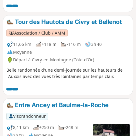
Tour des Hautots de Civry et Bellenot
Association / Club / AMM
11,66 km
+118 m
-116 m
3h 40
Moyenne
Départ à Civry-en-Montagne (Côte-d'Or)
Belle randonnée d'une demi-journée sur les hauteurs de
l'Auxois avec des vues très lointaines par temps clair.
Entre Ancey et Baulme-la-Roche
Visorandonneur
8,11 km
+250 m
-248 m
3h 00
Moyenne