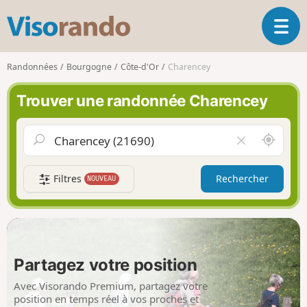
V
O
i
u
s
v
o
Randonnées
Bourgogne
Côte-d'Or
Charencey
r
r
i
a
Trouver une randonnée Charencey
r
n
l
d
a
o
A
V
n
u
i
a
t
d
v
Filtres
Rechercher
NOUVEAU
o
e
i
u
r
g
r
l
a
d
e
t
e
c
i
m
h
Partagez votre position
o
o
a
n
i
m
Avec Visorando Premium, partagez votre
p
position en temps réel à vos proches et