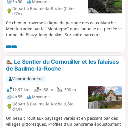
3h 50
Moyenne
Départ à Baulme-la-Roche (Côte-
d'Or)
Ce chemin traverse la ligne de partage des eaux Manche -
Méditerranée par la "Montagne" dans laquelle est percée le
tunnel de Blaizy, long de 4km. Sur votre parcours,
découvrez le puits XV, le panorama sur la vallée de l'Ouche
et la falaise de Baulme la Roche.
Le Sentier du Cornouiller et les falaises
de Baulme-la-Roche
Visorandonneur
12,97 km
+438 m
-390 m
4h 55
Moyenne
Départ à Baulme-la-Roche (Côte-
d'Or)
Un beau circuit aux paysages variés et en passant par des
villages pittoresques. Profitez d'un panorama époustouflant