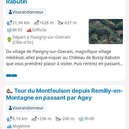
Rabutin
Visorandonneur
21,94 km
+628 m
-637 m
8h 05
Difficile
Départ à Flavigny-sur-Ozerain
(Côte-d'Or)
Du village de Flavigny-sur-Ozerain, magnifique village
médiéval, allez pique-niquer au Château de Bussy-Rabutin
que vous prendrez plaisir à visiter. Puis rentrez en passant
par Alise-Sainte-Reine, haut-lieu de la Guerre des Gaules et
rendez visite à Vercingétorix.
Tour du Montfeulson depuis Remilly-en-
Montagne en passant par Agey
Visorandonneur
8,16 km
+236 m
-240 m
3h 00
Moyenne