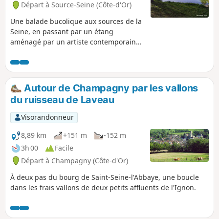
Départ à Source-Seine (Côte-d'Or)
Une balade bucolique aux sources de la
Seine, en passant par un étang
aménagé par un artiste contemporain
suisse et les ruines d'un ancien
ermitage du XIIème siècle.
Autour de Champagny par les vallons
du ruisseau de Laveau
Visorandonneur
8,89 km
+151 m
-152 m
3h 00
Facile
Départ à Champagny (Côte-d'Or)
À deux pas du bourg de Saint-Seine-l'Abbaye, une boucle
dans les frais vallons de deux petits affluents de l'Ignon.