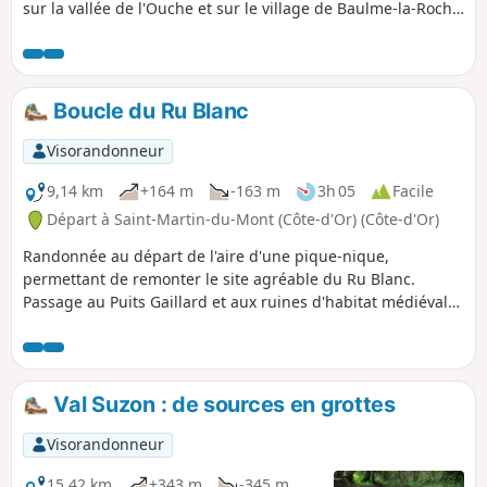
sur la vallée de l'Ouche et sur le village de Baulme-la-Roche
situé en contrebas de la falaise lors de la dernière partie de
la randonnée.
Boucle du Ru Blanc
Visorandonneur
9,14 km
+164 m
-163 m
3h 05
Facile
Départ à Saint-Martin-du-Mont (Côte-d'Or) (Côte-d'Or)
Randonnée au départ de l'aire d'une pique-nique,
permettant de remonter le site agréable du Ru Blanc.
Passage au Puits Gaillard et aux ruines d'habitat médiéval
avant de descendre la Combe d'Été pour retrouver
l'ancienne voie du tacot.
Val Suzon : de sources en grottes
Visorandonneur
15,42 km
+343 m
-345 m