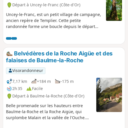
Départ à Uncey-le-Franc (Côte-d'Or)
Uncey-le-Franc, est un petit village de campagne,
ancien repère de Templier. Cette petite
randonnée forme une boucle depuis le départ
situé devant l'église d'altitude 350m.
Belvédères de la Roche Aigüe et des
falaises de Baulme-la-Roche
Visorandonneur
7,17 km
+184 m
-175 m
2h 35
Facile
Départ à Baulme-la-Roche (Côte-d'Or)
Belle promenade sur les hauteurs entre
Baulme-la-Roche et la Roche Aigüe, qui
surplombe Malain et la vallée de l'Ouche.
Vous pourrez admirer les résurgences de la