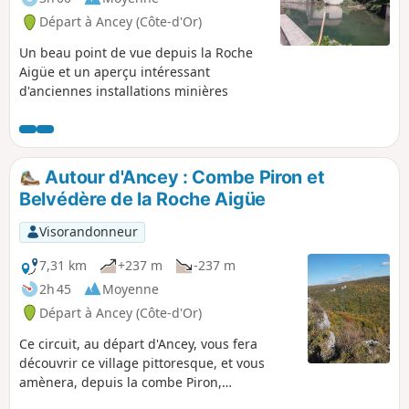
Départ à Ancey (Côte-d'Or)
Un beau point de vue depuis la Roche
Aigüe et un aperçu intéressant
d'anciennes installations minières
Autour d'Ancey : Combe Piron et
Belvédère de la Roche Aigüe
Visorandonneur
7,31 km
+237 m
-237 m
2h 45
Moyenne
Départ à Ancey (Côte-d'Or)
Ce circuit, au départ d'Ancey, vous fera
découvrir ce village pittoresque, et vous
amènera, depuis la combe Piron,
mystérieuse et boisée, vers deux belvédères