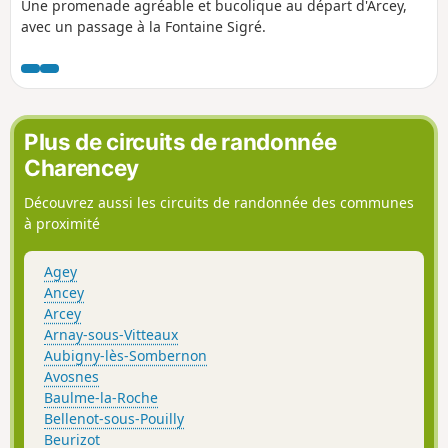
Une promenade agréable et bucolique au départ d'Arcey,
Grand. Cette randonnée est recommandée
avec un passage à la Fontaine Sigré.
au printemps et à l'automne car l'essentiel
du parcours est à découvert donc soumis au
vent et au soleil de l'été.
Plus de circuits de randonnée
Charencey
Découvrez aussi les circuits de randonnée des communes
à proximité
Agey
Ancey
Arcey
Arnay-sous-Vitteaux
Aubigny-lès-Sombernon
Avosnes
Baulme-la-Roche
Bellenot-sous-Pouilly
Beurizot