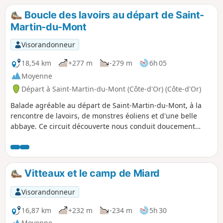
Boucle des lavoirs au départ de Saint-
Martin-du-Mont
Visorandonneur
18,54 km
+277 m
-279 m
6h 05
Moyenne
Départ à Saint-Martin-du-Mont (Côte-d'Or) (Côte-d'Or)
Balade agréable au départ de Saint-Martin-du-Mont, à la
rencontre de lavoirs, de monstres éoliens et d'une belle
abbaye. Ce circuit découverte nous conduit doucement
entre collines verdoyantes et vastes champs.
Vitteaux et le camp de Miard
Visorandonneur
16,87 km
+232 m
-234 m
5h 30
Moyenne