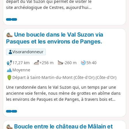
départ du Val Suzon qui permet de visiter le
site archéologique de Cestres, aujourd'hui
habitats désertés, y compris le Puits
Gaillard. Elle nous conduit ensuite d'un
lavoir à un autre entre Cestres, Froideville et
les Bordes Bricard avant de redescendre le
Une boucle dans le Val Suzon via
GR®®2 pour y retrouver la résurgence du
Pasques et les environs de Panges.
Ru Blanc.
Visorandonneur
17,27 km
+256 m
-260 m
5h 40
Moyenne
Départ à Saint-Martin-du-Mont (Côte-d'Or) (Côte-d'Or)
Une randonnée dans le Val Suzon qui, un temps par une
ancienne voie ferrée, nous mène de grottes en abîme dans
les environs de Pasques et de Panges, à travers bois et
champs.
Boucle entre le château de Mâlain et