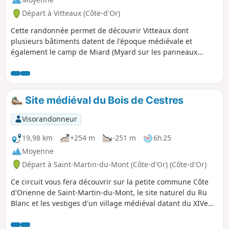
Départ à Vitteaux (Côte-d'Or)
Cette randonnée permet de découvrir Vitteaux dont
plusieurs bâtiments datent de l'époque médiévale et
également le camp de Miard (Myard sur les panneaux
locaux) avec ses vestiges datant de 6000 ans. Le château de
Posanges vaut aussi le détour.
Site médiéval du Bois de Cestres
Visorandonneur
19,98 km
+254 m
-251 m
6h 25
Moyenne
Départ à Saint-Martin-du-Mont (Côte-d'Or) (Côte-d'Or)
Ce circuit vous fera découvrir sur la petite commune Côte
d'Orienne de Saint-Martin-du-Mont, le site naturel du Ru
Blanc et les vestiges d'un village médiéval datant du XIVe
siècle.