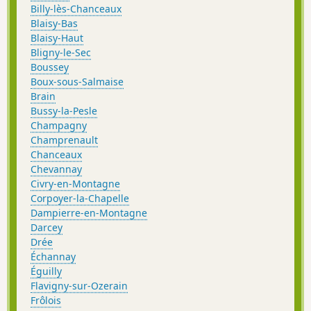
Billy-lès-Chanceaux
Blaisy-Bas
Blaisy-Haut
Bligny-le-Sec
Boussey
Boux-sous-Salmaise
Brain
Bussy-la-Pesle
Champagny
Champrenault
Chanceaux
Chevannay
Civry-en-Montagne
Corpoyer-la-Chapelle
Dampierre-en-Montagne
Darcey
Drée
Échannay
Éguilly
Flavigny-sur-Ozerain
Frôlois