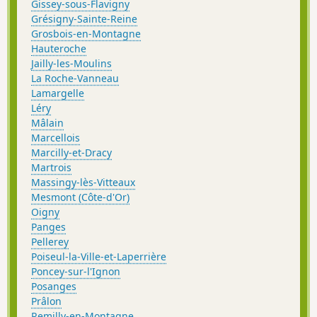
Gissey-sous-Flavigny
Grésigny-Sainte-Reine
Grosbois-en-Montagne
Hauteroche
Jailly-les-Moulins
La Roche-Vanneau
Lamargelle
Léry
Mâlain
Marcellois
Marcilly-et-Dracy
Martrois
Massingy-lès-Vitteaux
Mesmont (Côte-d'Or)
Oigny
Panges
Pellerey
Poiseul-la-Ville-et-Laperrière
Poncey-sur-l'Ignon
Posanges
Prâlon
Remilly-en-Montagne