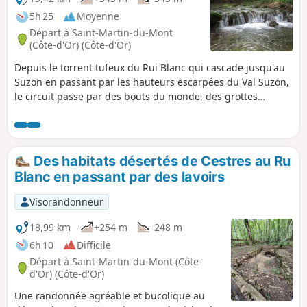
5h 25
Moyenne
Départ à Saint-Martin-du-Mont
(Côte-d'Or) (Côte-d'Or)
Depuis le torrent tufeux du Rui Blanc qui cascade jusqu'au
Suzon en passant par les hauteurs escarpées du Val Suzon,
le circuit passe par des bouts du monde, des grottes
perchées et escalade, à travers les buis, le bord de plateaux
avant de découvrir un aven, curiosité géologique unique
dans cette région.
Des habitats désertés de Cestres au Ru
Blanc en passant par des lavoirs
Visorandonneur
18,99 km
+254 m
-248 m
6h 10
Difficile
Départ à Saint-Martin-du-Mont (Côte-
d'Or) (Côte-d'Or)
Une randonnée agréable et bucolique au