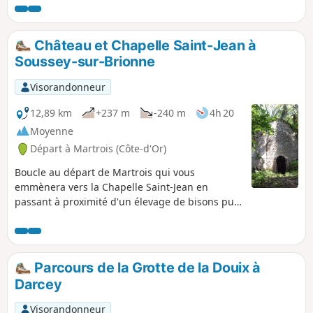
:- le belvédère de la Combe Piron, qui donne
sur la forêt de la combe, Notre-Dame
d’Étang et le Mont Afrique,- le belvédère de
Château et Chapelle Saint-Jean à
la Roche Aigüe, qui permet de contempler la
Soussey-sur-Brionne
vallée de l'Ouche, le village de Mâlain, les
falaises de Baulme-la-Roche, et la campagne
Visorandonneur
environnante. Sur le chemin du retour, vous
pourrez découvrir la carrière d'extraction de
12,89 km
+237 m
-240 m
4h 20
la chaux de la Roche Aigüe, dont la paroi est
Moyenne
percée de deux profonds tunnels fermés par
Départ à Martrois (Côte-d'Or)
des grilles pour protéger les chauve-souris
des incursions des humains curieux.
Boucle au départ de Martrois qui vous
emmènera vers la Chapelle Saint-Jean en
passant à proximité d'un élevage de bisons puis
au château de Soussey-sur-Brionne.
Parcours de la Grotte de la Douix à
Darcey
Visorandonneur