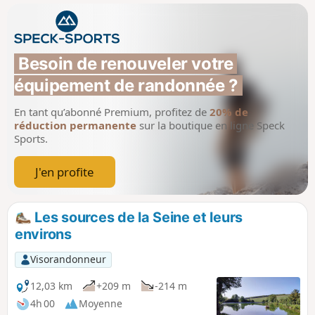
Besoin de renouveler votre 
équipement de randonnée ?
En tant qu’abonné Premium, profitez de
20% de
réduction permanente
sur la boutique en ligne Speck
Sports.
J'en profite
Les sources de la Seine et leurs
environs
Visorandonneur
12,03 km
+209 m
-214 m
4h 00
Moyenne