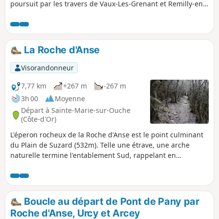
poursuit par les travers de Vaux-Les-Grenant et Remilly-en-
Montagne.
La Roche d'Anse
Visorandonneur
7,77 km
+267 m
-267 m
3h 00
Moyenne
Départ à Sainte-Marie-sur-Ouche
(Côte-d'Or)
L'éperon rocheux de la Roche d'Anse est le point culminant
du Plain de Suzard (532m). Telle une étrave, une arche
naturelle termine l'entablement Sud, rappelant en
réduction celle de la falaise d’Étretat.
Boucle au départ de Pont de Pany par
Roche d'Anse, Urcy et Arcey