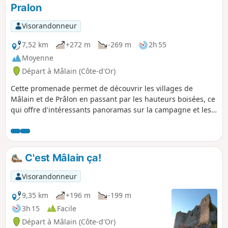
Pralon
Visorandonneur
7,52 km
+272 m
-269 m
2h 55
Moyenne
Départ à Mâlain (Côte-d'Or)
Cette promenade permet de découvrir les villages de
Mâlain et de Prâlon en passant par les hauteurs boisées, ce
qui offre d'intéressants panoramas sur la campagne et les
bois environnants. Intéressants points de vue sur le village
et le château de Mâlain, et les falaises de Baume la Roche.
On suit l'échine de la Vouivre, ce serpent de roches
calcaires qui circule entre les collines.
C'est Mâlain ça!
Visorandonneur
9,35 km
+196 m
-199 m
3h 15
Facile
Départ à Mâlain (Côte-d'Or)