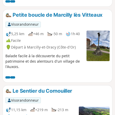
Douix, à l'entrée du village de Baulme-la-
Roche, avec une petite grotte, un lavoir
restauré et une retenue d'eau à proximité.
Petite boucle de Marcilly lès Vitteaux
Vous traversez ce village pittoresque, et vous
pouvez admirer, d'en haut, le bocage
Visorandonneur
verdoyant qui s'étend entre Baulme la Roche
et Malain.
5,25 km
+46 m
-50 m
1h 40
Facile
Départ à Marcilly-et-Dracy (Côte-d'Or)
Balade facile à la découverte du petit
patrimoine et des alentours d'un village de
l'Auxois.
Le Sentier du Cornouiller
Visorandonneur
11,15 km
+219 m
-213 m