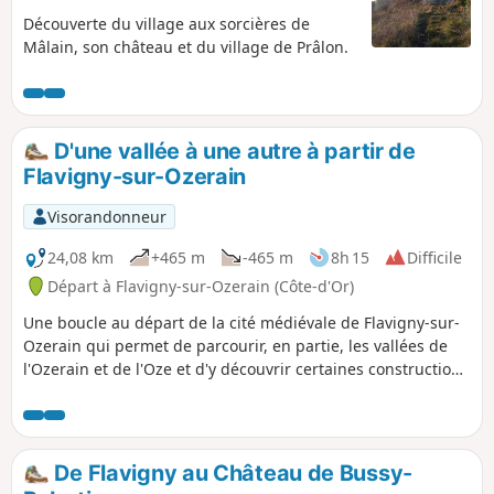
Découverte du village aux sorcières de
Mâlain, son château et du village de Prâlon.
D'une vallée à une autre à partir de
Flavigny-sur-Ozerain
Visorandonneur
24,08 km
+465 m
-465 m
8h 15
Difficile
Départ à Flavigny-sur-Ozerain (Côte-d'Or)
Une boucle au départ de la cité médiévale de Flavigny-sur-
Ozerain qui permet de parcourir, en partie, les vallées de
l'Ozerain et de l'Oze et d'y découvrir certaines constructions
d'époques restaurées. Se réserver du temps pour flâner
dans Flavigny grâce à son passé culturel riche et fourni.
De Flavigny au Château de Bussy-