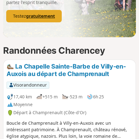
partez l’esprit tranquille.
Testez
gratuitement
Randonnées Charencey
La Chapelle Sainte-Barbe de Villy-en-
Auxois au départ de Champrenault
Visorandonneur
17,40 km
+515 m
-523 m
6h 25
Moyenne
Départ à Champrenault (Côte-d'Or)
Boucle de Champrenault à Villy-en-Auxois avec un
intéressant patrimoine. À Champrenault, château rénové,
église atypique, nazoirs. Plus loin, la voie romaine de