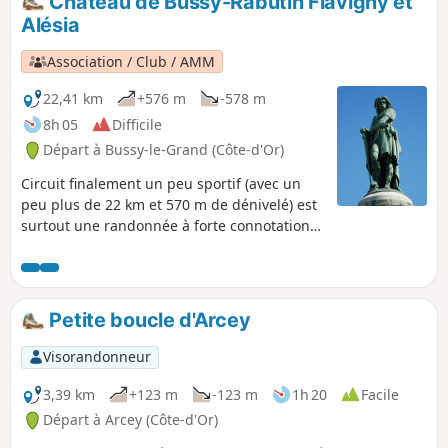
Château de Bussy-Rabutin Flavigny et
Alésia
Association / Club / AMM
22,41 km
+576 m
-578 m
8h 05
Difficile
Départ à Bussy-le-Grand (Côte-d'Or)
Circuit finalement un peu sportif (avec un
peu plus de 22 km et 570 m de dénivelé) est
surtout une randonnée à forte connotation
patrimoniale. Ce sera l'occasion de traverser
des espaces assez ouverts et en même
temps l'histoire de la région. Ainsi la
randonnée permet de découvrir le Château
Petite boucle d'Arcey
de Bussy-Rabutin, le village de Flavigny-sur-
Ozerain, et le site d'Alésia et la fameuse
Visorandonneur
statue de Vercingétorix. Le circuit traverse
également quatre villages : Favigny-sur-
3,39 km
+123 m
-123 m
1h 20
Facile
Ozerain mais aussi Alise-Saint-Reine,
Départ à Arcey (Côte-d'Or)
Grésigny-Sainte-Reine et enfin Bussy-le-