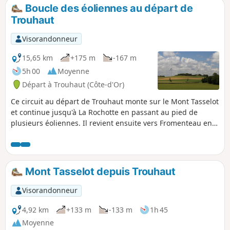
Boucle des éoliennes au départ de
Trouhaut
Visorandonneur
15,65 km
+175 m
-167 m
5h 00
Moyenne
Départ à Trouhaut (Côte-d'Or)
Ce circuit au départ de Trouhaut monte sur le Mont Tasselot
et continue jusqu'à La Rochotte en passant au pied de
plusieurs éoliennes. Il revient ensuite vers Fromenteau en
passant près d'un autre groupe d'éoliennes, avant de
redescendre sur Trouhaut. N.B. Il est possible également de
faire le circuit des éoliennes sans passer par Trouhaut, par
exemple en démarrant de Fromenteau.
Mont Tasselot depuis Trouhaut
Visorandonneur
4,92 km
+133 m
-133 m
1h 45
Moyenne