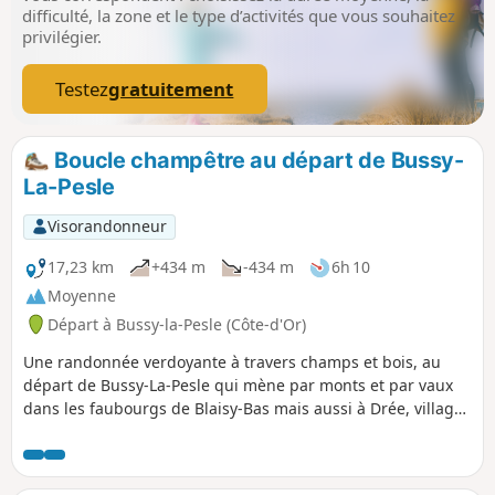
difficulté, la zone et le type d’activités que vous souhaitez
privilégier.
Testez
gratuitement
Boucle champêtre au départ de Bussy-
La-Pesle
Visorandonneur
17,23 km
+434 m
-434 m
6h 10
Moyenne
Départ à Bussy-la-Pesle (Côte-d'Or)
Une randonnée verdoyante à travers champs et bois, au
départ de Bussy-La-Pesle qui mène par monts et par vaux
dans les faubourgs de Blaisy-Bas mais aussi à Drée, village
agréable par beau temps avec son ruisseau et ses maisons
anciennes construites avec les pierres de l'ancien château.