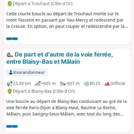
Départ à Trouhaut (Côte-d'Or)
Cette courte boucle au départ de Trouhaut monte sur le
mont Tasselot en passant par Vau-Mercy et redescend par
la Creuse. En option, on peut couper et redescendre par la
Videmont.
De part et d'autre de la voie ferrée,
entre Blaisy-Bas et Mâlain
Visorandonneur
23,39 km
+605 m
-607 m
8h 25
Difficile
Départ à Blaisy-Bas (Côte-d'Or)
Une boucle au départ de Blaisy-Bas conduisant au gré de la
voie ferrée Paris-Dijon à Blaisy-Haut, Baulme La Roche,
Mâlain, puis Savigny-Sous-Mâlain, avec tout du long des
monuments épars mais également des sites splendides à
découvrir ou à revoir.