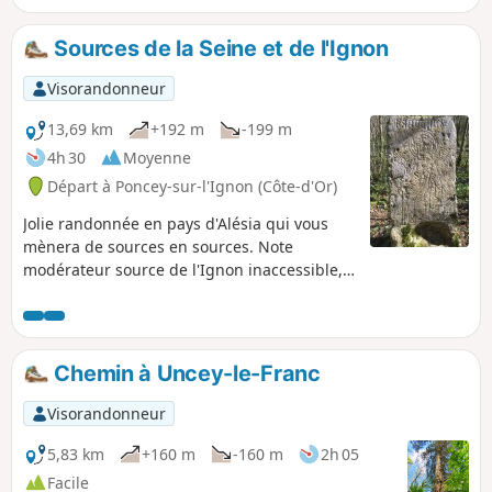
Sources de la Seine et de l'Ignon
Visorandonneur
13,69 km
+192 m
-199 m
4h 30
Moyenne
Départ à Poncey-sur-l'Ignon (Côte-d'Or)
Jolie randonnée en pays d'Alésia qui vous
mènera de sources en sources. Note
modérateur source de l'Ignon inaccessible,
voir les avis
Chemin à Uncey-le-Franc
Visorandonneur
5,83 km
+160 m
-160 m
2h 05
Facile