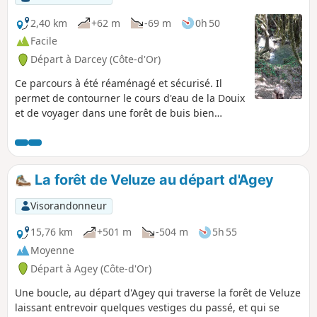
2,40 km
+62 m
-69 m
0h 50
Facile
Départ à Darcey (Côte-d'Or)
Ce parcours à été réaménagé et sécurisé. Il
permet de contourner le cours d'eau de la Douix
et de voyager dans une forêt de buis bien
sympathique avant de rejoindre le village de
Darcey puis la Grotte. Il n'est pas répertorié sur
les cartes IGN et c'est pour cela que l'application
Visorando m'a permis de suivre ma trace et la
La forêt de Veluze au départ d'Agey
mettre en évidence.
Visorandonneur
15,76 km
+501 m
-504 m
5h 55
Moyenne
Départ à Agey (Côte-d'Or)
Une boucle, au départ d'Agey qui traverse la forêt de Veluze
laissant entrevoir quelques vestiges du passé, et qui se