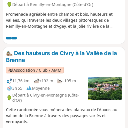
Départ à Remilly-en-Montagne (Côte-d'Or)
Promenade agréable entre champs et bois, hauteurs et
vallées, qui traverse les deux villages pittoresques de
Rémilly-en-Montagne et d'Agey, et la jolie rivière de la
Sirène.Paysage de bocage et de forêts, avec animaux dans
les champs vaches, chevaux.Petits sentiers bordés de
cabotes, petites cabanes de pierre, de prairies verdoyantes,
avec de jolis points de vue sur les vallées de l'Ouche et de la
Des hauteurs de Civry à la Vallée de la
Sirène, et sur la Côte de Sombernon.
Brenne
Association / Club / AMM
11,76 km
+192 m
-195 m
3h 55
Moyenne
Départ à Civry-en-Montagne (Côte-
d'Or)
Cette randonnée vous mènera des plateaux de l'Auxois au
vallon de la Brenne à travers des paysages variés et
verdoyants.