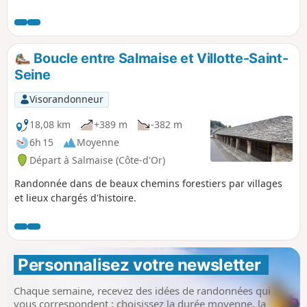
Sombernon à Alésia et à Villy-en-Auxois, la chapelle Sainte-
Barbe et le lavoir.
Boucle entre Salmaise et Villotte-Saint-
Seine
Visorandonneur
18,08 km
+389 m
-382 m
6h 15
Moyenne
Départ à Salmaise (Côte-d'Or)
Randonnée dans de beaux chemins forestiers par villages
et lieux chargés d'histoire.
Personnalisez votre newsletter 
Chaque semaine, recevez des idées de randonnées qui
vous correspondent : choisissez la durée moyenne, la