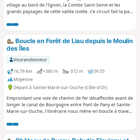
rénovations des habitats ont été faites. En forêt
village au bord de l'Ignon, la Combe Saint-Seine et les
d'Arcey par le Sentier Jean Sage, puis les Bois de
grands paysages de cette vallée isolée. Ce circuit fait la part
la Chapelle aux Chiens, vous arriverez au Canal
belle au village, dans son très joli site de la vallée de l'Ignon
de Bourgogne. Retour Pont de Pany en longeant
avec ses moulins, ses lavoirs et son château. Il permet aussi
le canal. Si vous le souhaitez un brasseur se
d'aller dans les combes liées à la légende dorée de Saint-
trouve vers le parking de la Gare.
Seine, qui fonda l'abbaye du même nom, et dont les abbés
Boucle en Forêt de Liau depuis le Moulin
possédaient le château de Lamargelle.
des Îles
Visorandonneur
16,79 km
+380 m
-372 m
5h 55
Moyenne
Départ à Sainte-Marie-sur-Ouche (Côte-d'Or)
Empruntant une voie de chemin de fer désaffectée avant de
longer le canal de Bourgogne entre Pont de Pany et Sainte-
Marie-sur-Ouche, l'itinéraire nous mène en boucle à travers
la Forêt de Liau, en passant par Arcey,