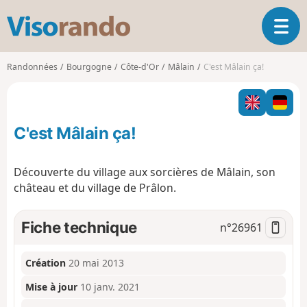
V
O
i
u
s
v
o
Randonnées
Bourgogne
Côte-d'Or
Mâlain
C'est Mâlain ça!
r
r
i
a
r
n
l
d
C'est Mâlain ça!
a
o
n
a
Découverte du village aux sorcières de Mâlain, son
v
château et du village de Prâlon.
i
g
a
Fiche technique
n°
26961
t
i
o
Création
20 mai 2013
n
Mise à jour
10 janv. 2021