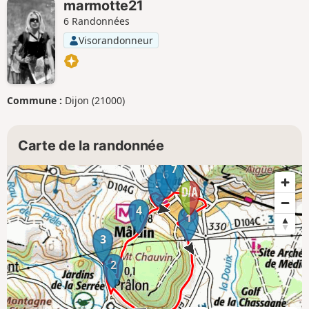
marmotte21
6 Randonnées
Visorandonneur
Commune :
Dijon (21000)
Carte de la randonnée
7
6
5
4
1
3
2