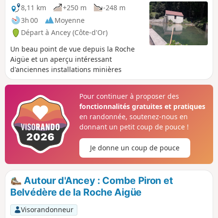
8,11 km
+250 m
-248 m
3h 00
Moyenne
Départ à Ancey (Côte-d'Or)
Un beau point de vue depuis la Roche
Aigüe et un aperçu intéressant
d'anciennes installations minières
Pour continuer à proposer des
fonctionnalités gratuites et pratiques
en randonnée, soutenez-nous en
donnant un petit coup de pouce !
Je donne un coup de pouce
Autour d'Ancey : Combe Piron et
Belvédère de la Roche Aigüe
Visorandonneur