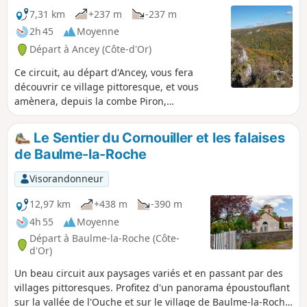
7,31 km
+237 m
-237 m
2h 45
Moyenne
Départ à Ancey (Côte-d'Or)
Ce circuit, au départ d'Ancey, vous fera
découvrir ce village pittoresque, et vous
amènera, depuis la combe Piron,
mystérieuse et boisée, vers deux belvédères
:- le belvédère de la Combe Piron, qui donne
Le Sentier du Cornouiller et les falaises
sur la forêt de la combe, Notre-Dame
de Baulme-la-Roche
d’Étang et le Mont Afrique,- le belvédère de
la Roche Aigüe, qui permet de contempler la
Visorandonneur
vallée de l'Ouche, le village de Mâlain, les
falaises de Baulme-la-Roche, et la campagne
12,97 km
+438 m
-390 m
environnante. Sur le chemin du retour, vous
4h 55
Moyenne
pourrez découvrir la carrière d'extraction de
Départ à Baulme-la-Roche (Côte-
la chaux de la Roche Aigüe, dont la paroi est
d'Or)
percée de deux profonds tunnels fermés par
Un beau circuit aux paysages variés et en passant par des
des grilles pour protéger les chauve-souris
villages pittoresques. Profitez d'un panorama époustouflant
des incursions des humains curieux.
sur la vallée de l'Ouche et sur le village de Baulme-la-Roche