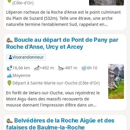
(Côte-d'Or)
L'éperon rocheux de la Roche d'Anse est le point culminant
du Plain de Suzard (532m). Telle une étrave, une arche
naturelle termine l'entablement Sud, rappelant en
réduction celle de la falaise d’Étretat.
Boucle au départ de Pont de Pany par
Roche d'Anse, Urcy et Arcey
Visorandonneur
16,66 km
+492 m
-497 m
6h 10
Moyenne
Départ à Sainte-Marie-sur-Ouche (Côte-d'Or)
En forêt de Velars-sur-Ouche, vous rejoindrez le
Mont Aigu dans des massifs recouverts de
mousse donnant l'impression d'être dans un
univers spectaculaire. Au point de vue de la
Roche d'Anse, un panorama s'offre sur les plaines
Belvédères de la Roche Aigüe et des
et massifs forestiers environnants. Vous ne
falaises de Baulme-la-Roche
manquerez pas de prendre une photo de l'Anse