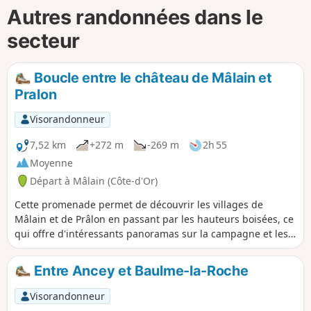
Autres randonnées dans le
secteur
Boucle entre le château de Mâlain et
Pralon
Visorandonneur
7,52 km
+272 m
-269 m
2h 55
Moyenne
Départ à Mâlain (Côte-d'Or)
Cette promenade permet de découvrir les villages de
Mâlain et de Prâlon en passant par les hauteurs boisées, ce
qui offre d'intéressants panoramas sur la campagne et les
bois environnants. Intéressants points de vue sur le village
et le château de Mâlain, et les falaises de Baume la Roche.
Entre Ancey et Baulme-la-Roche
On suit l'échine de la Vouivre, ce serpent de roches
calcaires qui circule entre les collines.
Visorandonneur