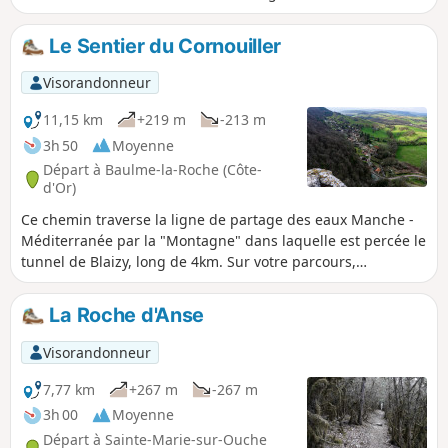
situé en contrebas de la falaise lors de la dernière partie de
la randonnée.
Le Sentier du Cornouiller
Visorandonneur
11,15 km
+219 m
-213 m
3h 50
Moyenne
Départ à Baulme-la-Roche (Côte-
d'Or)
Ce chemin traverse la ligne de partage des eaux Manche -
Méditerranée par la "Montagne" dans laquelle est percée le
tunnel de Blaizy, long de 4km. Sur votre parcours,
découvrez le puits XV, le panorama sur la vallée de l'Ouche
et la falaise de Baulme la Roche.
La Roche d'Anse
Visorandonneur
7,77 km
+267 m
-267 m
3h 00
Moyenne
Départ à Sainte-Marie-sur-Ouche