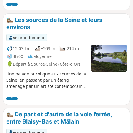
Les sources de la Seine et leurs
environs
Visorandonneur
12,03 km
+209 m
-214 m
4h 00
Moyenne
Départ à Source-Seine (Côte-d'Or)
Une balade bucolique aux sources de la
Seine, en passant par un étang
aménagé par un artiste contemporain
suisse et les ruines d'un ancien
ermitage du XIIème siècle.
De part et d'autre de la voie ferrée,
entre Blaisy-Bas et Mâlain
Visorandonneur