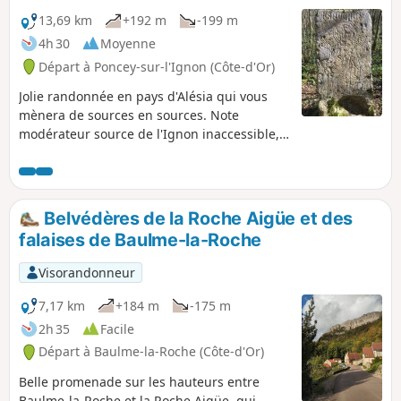
13,69 km
+192 m
-199 m
4h 30
Moyenne
Départ à Poncey-sur-l'Ignon (Côte-d'Or)
Jolie randonnée en pays d'Alésia qui vous
mènera de sources en sources. Note
modérateur source de l'Ignon inaccessible,
voir les avis
Belvédères de la Roche Aigüe et des
falaises de Baulme-la-Roche
Visorandonneur
7,17 km
+184 m
-175 m
2h 35
Facile
Départ à Baulme-la-Roche (Côte-d'Or)
Belle promenade sur les hauteurs entre
Baulme-la-Roche et la Roche Aigüe, qui