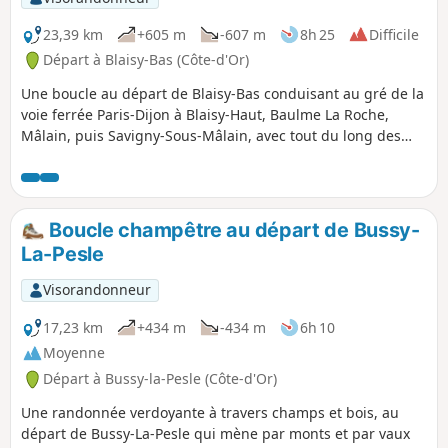
23,39 km
+605 m
-607 m
8h 25
Difficile
Départ à Blaisy-Bas (Côte-d'Or)
Une boucle au départ de Blaisy-Bas conduisant au gré de la
voie ferrée Paris-Dijon à Blaisy-Haut, Baulme La Roche,
Mâlain, puis Savigny-Sous-Mâlain, avec tout du long des
monuments épars mais également des sites splendides à
découvrir ou à revoir.
Boucle champêtre au départ de Bussy-
La-Pesle
Visorandonneur
17,23 km
+434 m
-434 m
6h 10
Moyenne
Départ à Bussy-la-Pesle (Côte-d'Or)
Une randonnée verdoyante à travers champs et bois, au
départ de Bussy-La-Pesle qui mène par monts et par vaux