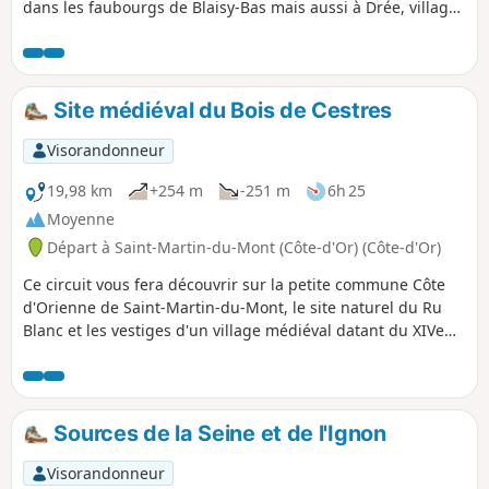
dans les faubourgs de Blaisy-Bas mais aussi à Drée, village
agréable par beau temps avec son ruisseau et ses maisons
anciennes construites avec les pierres de l'ancien château.
Site médiéval du Bois de Cestres
Visorandonneur
19,98 km
+254 m
-251 m
6h 25
Moyenne
Départ à Saint-Martin-du-Mont (Côte-d'Or) (Côte-d'Or)
Ce circuit vous fera découvrir sur la petite commune Côte
d'Orienne de Saint-Martin-du-Mont, le site naturel du Ru
Blanc et les vestiges d'un village médiéval datant du XIVe
siècle.
Sources de la Seine et de l'Ignon
Visorandonneur