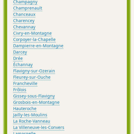
Champagny
Champrenault
Chanceaux
Charencey
Chevannay
Civry-en-Montagne
Corpoyer-la-Chapelle
Dampierre-en-Montagne
Darcey
Drée
Échannay
Flavigny-sur-Ozerain
Fleurey-sur-Ouche
Francheville
Frôlois
Gissey-sous-Flavigny
Grosbois-en-Montagne
Hauteroche
Jailly-les-Moulins
La Roche-Vanneau
La Villeneuve-les-Convers
Lamargelle