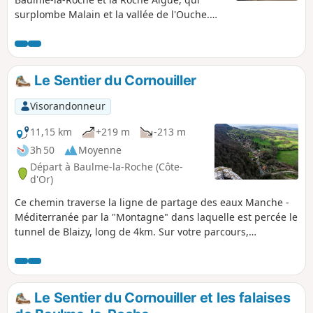
surplombe Malain et la vallée de l'Ouche.
Vous pourrez admirer les résurgences de la
Douix, à l'entrée du village de Baulme-la-
Roche, avec une petite grotte, un lavoir
restauré et une retenue d'eau à proximité.
Le Sentier du Cornouiller
Vous traversez ce village pittoresque, et vous
pouvez admirer, d'en haut, le bocage
Visorandonneur
verdoyant qui s'étend entre Baulme la Roche
et Malain.
11,15 km
+219 m
-213 m
3h 50
Moyenne
Départ à Baulme-la-Roche (Côte-
d'Or)
Ce chemin traverse la ligne de partage des eaux Manche -
Méditerranée par la "Montagne" dans laquelle est percée le
tunnel de Blaizy, long de 4km. Sur votre parcours,
découvrez le puits XV, le panorama sur la vallée de l'Ouche
et la falaise de Baulme la Roche.
Le Sentier du Cornouiller et les falaises