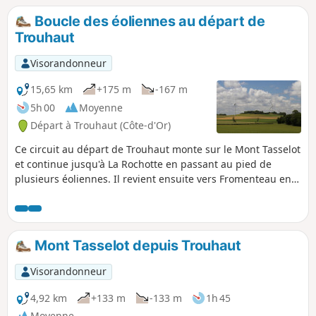
Boucle des éoliennes au départ de
Trouhaut
Visorandonneur
15,65 km
+175 m
-167 m
5h 00
Moyenne
Départ à Trouhaut (Côte-d'Or)
Ce circuit au départ de Trouhaut monte sur le Mont Tasselot
et continue jusqu'à La Rochotte en passant au pied de
plusieurs éoliennes. Il revient ensuite vers Fromenteau en
passant près d'un autre groupe d'éoliennes, avant de
redescendre sur Trouhaut. N.B. Il est possible également de
faire le circuit des éoliennes sans passer par Trouhaut, par
exemple en démarrant de Fromenteau.
Mont Tasselot depuis Trouhaut
Visorandonneur
4,92 km
+133 m
-133 m
1h 45
Moyenne