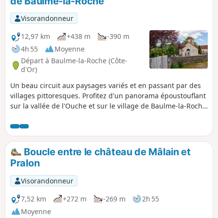
de Baulme-la-Roche
Visorandonneur
12,97 km
+438 m
-390 m
4h 55
Moyenne
Départ à Baulme-la-Roche (Côte-
d'Or)
Un beau circuit aux paysages variés et en passant par des
villages pittoresques. Profitez d'un panorama époustouflant
sur la vallée de l'Ouche et sur le village de Baulme-la-Roche
situé en contrebas de la falaise lors de la dernière partie de
la randonnée.
Boucle entre le château de Mâlain et
Pralon
Visorandonneur
7,52 km
+272 m
-269 m
2h 55
Moyenne