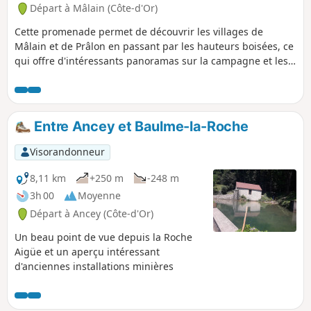
Départ à Mâlain (Côte-d'Or)
Cette promenade permet de découvrir les villages de
Mâlain et de Prâlon en passant par les hauteurs boisées, ce
qui offre d'intéressants panoramas sur la campagne et les
bois environnants. Intéressants points de vue sur le village
et le château de Mâlain, et les falaises de Baume la Roche.
On suit l'échine de la Vouivre, ce serpent de roches
calcaires qui circule entre les collines.
Entre Ancey et Baulme-la-Roche
Visorandonneur
8,11 km
+250 m
-248 m
3h 00
Moyenne
Départ à Ancey (Côte-d'Or)
Un beau point de vue depuis la Roche
Aigüe et un aperçu intéressant
d'anciennes installations minières