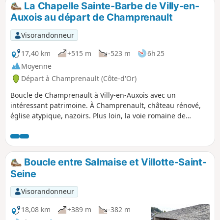
La Chapelle Sainte-Barbe de Villy-en-
p
Auxois au départ de Champrenault
Visorandonneur
17,40 km
+515 m
-523 m
6h 25
Moyenne
Départ à Champrenault (Côte-d'Or)
Boucle de Champrenault à Villy-en-Auxois avec un
intéressant patrimoine. À Champrenault, château rénové,
église atypique, nazoirs. Plus loin, la voie romaine de
Sombernon à Alésia et à Villy-en-Auxois, la chapelle Sainte-
Barbe et le lavoir.
Boucle entre Salmaise et Villotte-Saint-
Seine
Visorandonneur
18,08 km
+389 m
-382 m