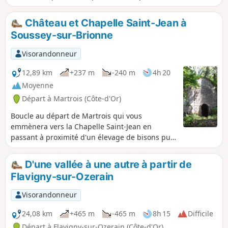
et ses fresques de danses macabres du XVe
siècle, vous cheminerez ensuite sur une
Château et Chapelle Saint-Jean à
partie du sentier Bibracte Alésia, dans les
Soussey-sur-Brionne
villages de Montigny-sur-Armançon et
Villeneuve-sous-Charigny traversés par le
Visorandonneur
chemins des Oiseaux. La quiétude du canal
de Bourgogne vous accompagnera avant de
12,89 km
+237 m
-240 m
4h 20
reprendre le sentier Bibracte Alésia pour un
Moyenne
retour sur Brianny.
Départ à Martrois (Côte-d'Or)
Boucle au départ de Martrois qui vous
emmènera vers la Chapelle Saint-Jean en
passant à proximité d'un élevage de bisons puis
au château de Soussey-sur-Brionne.
D'une vallée à une autre à partir de
Flavigny-sur-Ozerain
Visorandonneur
24,08 km
+465 m
-465 m
8h 15
Difficile
Départ à Flavigny-sur-Ozerain (Côte-d'Or)