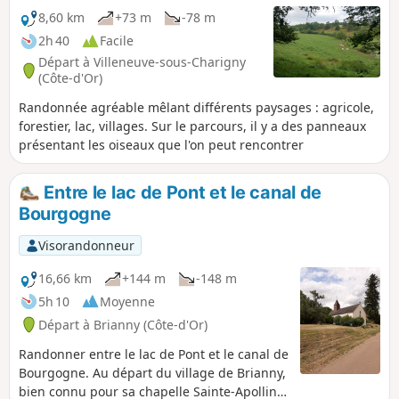
8,60 km
+73 m
-78 m
2h 40
Facile
Départ à Villeneuve-sous-Charigny
(Côte-d'Or)
Randonnée agréable mêlant différents paysages : agricole,
forestier, lac, villages. Sur le parcours, il y a des panneaux
présentant les oiseaux que l'on peut rencontrer
Entre le lac de Pont et le canal de
Bourgogne
Visorandonneur
16,66 km
+144 m
-148 m
5h 10
Moyenne
Départ à Brianny (Côte-d'Or)
Randonner entre le lac de Pont et le canal de
Bourgogne. Au départ du village de Brianny,
bien connu pour sa chapelle Sainte-Apolline