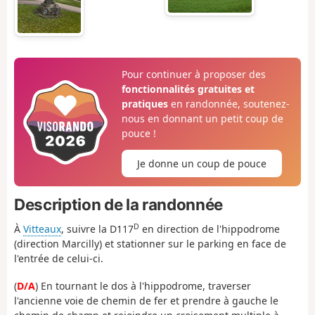
Pour continuer à proposer des
fonctionnalités gratuites et
pratiques
en randonnée, soutenez-
nous en donnant un petit coup de
pouce !
Je donne un coup de pouce
Description de la randonnée
D
À
Vitteaux
, suivre la D117
en direction de l'hippodrome
(direction Marcilly) et stationner sur le parking en face de
l'entrée de celui-ci.
(
D/A
) En tournant le dos à l'hippodrome, traverser
l'ancienne voie de chemin de fer et prendre à gauche le