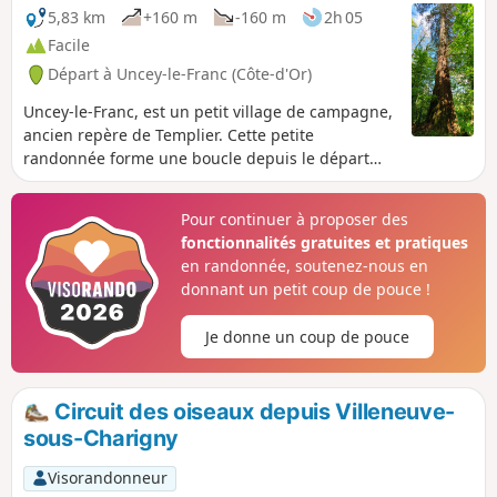
5,83 km
+160 m
-160 m
2h 05
Facile
Départ à Uncey-le-Franc (Côte-d'Or)
Uncey-le-Franc, est un petit village de campagne,
ancien repère de Templier. Cette petite
randonnée forme une boucle depuis le départ
situé devant l'église d'altitude 350m.
Pour continuer à proposer des
fonctionnalités gratuites et pratiques
en randonnée, soutenez-nous en
donnant un petit coup de pouce !
Je donne un coup de pouce
Circuit des oiseaux depuis Villeneuve-
sous-Charigny
Visorandonneur