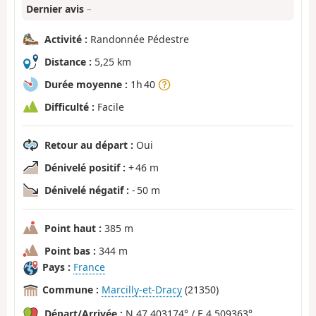
Dernier avis
–
Activité :
Randonnée Pédestre
Distance :
5,25 km
Durée moyenne :
1h 40
Difficulté :
Facile
Retour au départ :
Oui
Dénivelé positif :
+ 46 m
Dénivelé négatif :
- 50 m
Point haut :
385 m
Point bas :
344 m
Pays :
France
Commune :
Marcilly-et-Dracy
(21350)
Départ/Arrivée :
N 47.403174° / E 4.509363°