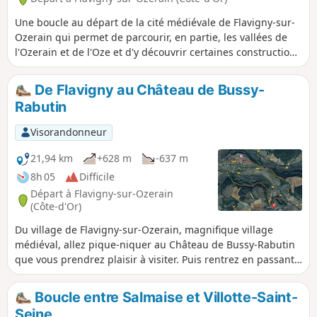
Une boucle au départ de la cité médiévale de Flavigny-sur-
Ozerain qui permet de parcourir, en partie, les vallées de
l'Ozerain et de l'Oze et d'y découvrir certaines constructions
d'époques restaurées. Se réserver du temps pour flâner
dans Flavigny grâce à son passé culturel riche et fourni.
De Flavigny au Château de Bussy-
Rabutin
Visorandonneur
21,94 km
+628 m
-637 m
8h 05
Difficile
Départ à Flavigny-sur-Ozerain
(Côte-d'Or)
Du village de Flavigny-sur-Ozerain, magnifique village
médiéval, allez pique-niquer au Château de Bussy-Rabutin
que vous prendrez plaisir à visiter. Puis rentrez en passant
par Alise-Sainte-Reine, haut-lieu de la Guerre des Gaules et
rendez visite à Vercingétorix.
Boucle entre Salmaise et Villotte-Saint-
Seine