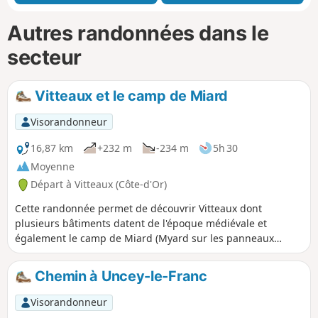
Autres randonnées dans le
secteur
Vitteaux et le camp de Miard
Visorandonneur
16,87 km
+232 m
-234 m
5h 30
Moyenne
Départ à Vitteaux (Côte-d'Or)
Cette randonnée permet de découvrir Vitteaux dont
plusieurs bâtiments datent de l'époque médiévale et
également le camp de Miard (Myard sur les panneaux
locaux) avec ses vestiges datant de 6000 ans. Le château de
Posanges vaut aussi le détour.
Chemin à Uncey-le-Franc
Visorandonneur