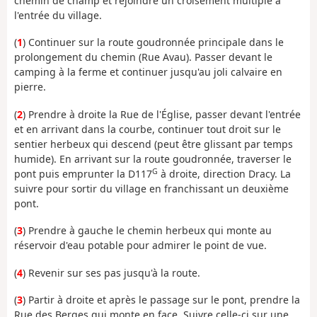
chemin de champ et rejoindre un croisement multiple à
l'entrée du village.
(
1
) Continuer sur la route goudronnée principale dans le
prolongement du chemin (Rue Avau). Passer devant le
camping à la ferme et continuer jusqu'au joli calvaire en
pierre.
(
2
) Prendre à droite la Rue de l'Église, passer devant l'entrée
et en arrivant dans la courbe, continuer tout droit sur le
sentier herbeux qui descend (peut être glissant par temps
humide). En arrivant sur la route goudronnée, traverser le
G
pont puis emprunter la D117
à droite, direction Dracy. La
suivre pour sortir du village en franchissant un deuxième
pont.
(
3
) Prendre à gauche le chemin herbeux qui monte au
réservoir d'eau potable pour admirer le point de vue.
(
4
) Revenir sur ses pas jusqu'à la route.
(
3
) Partir à droite et après le passage sur le pont, prendre la
Rue des Berges qui monte en face. Suivre celle-ci sur une