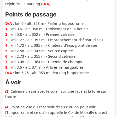
rejoindre le parking (
D/A
).
Points de passage
D/A
: km 0 - alt. 353 m - Parking hippodrome
1
: km 0.6 - alt. 358 m - Croisement de la boucle
2
: km 0.8 - alt. 352 m - Premier calvaire
3
: km 1.27 - alt. 353 m - Embranchement château d'eau
4
: km 1.72 - alt. 385 m - Château d'eau, point de vue
5
: km 2.58 - alt. 347 m - Source captée
6
: km 2.73 - alt. 355 m - Second calvaire
7
: km 3.08 - alt. 364 m - Chemin de champs
8
: km 3.6 - alt. 371 m - Arbres remarquables
D/A
: km 5.25 - alt. 353 m - Parking hippodrome
À voir
(
2
) Calvaire classé avec le soleil sur une face et la lune sur
l'autre.
(
4
) Point de vue du réservoir d'eau d'où on peut voir
l'hippodrome et ce qu'on appelle le Col de Marcilly qui est