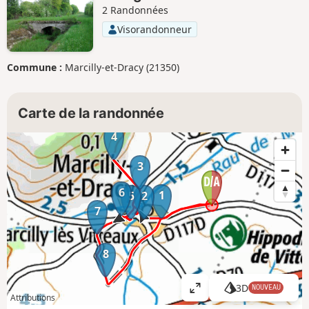
2 Randonnées
Visorandonneur
Commune :
Marcilly-et-Dracy (21350)
Carte de la randonnée
4
3
6
1
5
2
7
8
3D
NOUVEAU
A
Attributions
ff