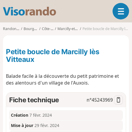
V
O
i
u
s
v
o
Randonnées
Bourgogne
Côte-d'Or
Marcilly-et-Dracy
Petite boucle de Marcilly lès Vitteaux
r
r
i
a
r
n
Petite boucle de Marcilly lès
l
d
a
Vitteaux
o
n
a
Balade facile à la découverte du petit patrimoine et
v
i
des alentours d'un village de l'Auxois.
g
a
Fiche technique
n°
45243969
t
i
o
Création
7 févr. 2024
n
Mise à jour
29 févr. 2024