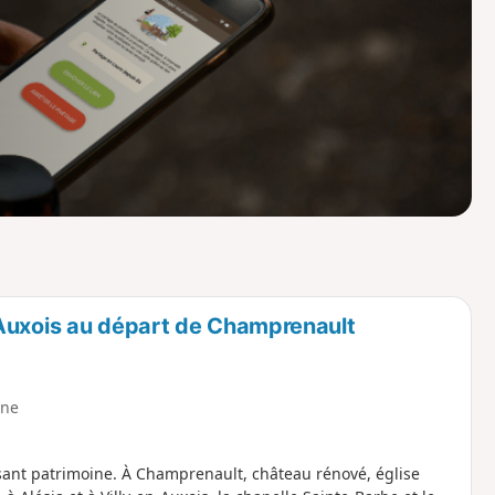
o
a
i
m
p
-Auxois au départ de Champrenault
ne
sant patrimoine. À Champrenault, château rénové, église