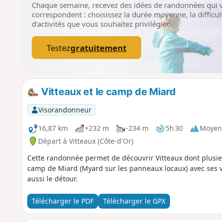
Chaque semaine, recevez des idées de randonnées qui 
correspondent : choisissez la durée moyenne, la difficult
d’activités que vous souhaitez privilégier.
Testez
gratuitement
Vitteaux et le camp de Miard
Visorandonneur
16,87 km
+232 m
-234 m
5h 30
Moyen
Départ à Vitteaux (Côte-d'Or)
Cette randonnée permet de découvrir Vitteaux dont plusie
camp de Miard (Myard sur les panneaux locaux) avec ses v
aussi le détour.
Télécharger le PDF
Télécharger le GPX