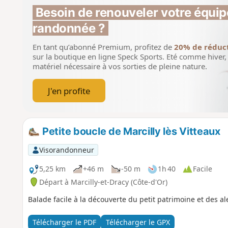
Besoin de renouveler votre équip
randonnée ?
En tant qu’abonné Premium, profitez de
20% de réduc
sur la boutique en ligne Speck Sports.
Eté comme hiver, 
matériel nécessaire à vos sorties de pleine nature.
J'en profite
Petite boucle de Marcilly lès Vitteaux
Visorandonneur
5,25 km
+46 m
-50 m
1h 40
Facile
Départ à Marcilly-et-Dracy (Côte-d'Or)
Balade facile à la découverte du petit patrimoine et des ale
Télécharger le PDF
Télécharger le GPX