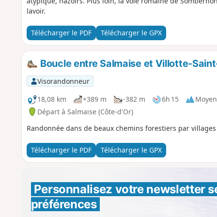
atypique, nazoirs. Plus loin, la voie romaine de Sombernon 
lavoir.
Télécharger le PDF
Télécharger le GPX
Boucle entre Salmaise et Villotte-Sain
Visorandonneur
18,08 km
+389 m
-382 m
6h 15
Moyen
Départ à Salmaise (Côte-d'Or)
Randonnée dans de beaux chemins forestiers par villages e
Télécharger le PDF
Télécharger le GPX
Personnalisez votre newsletter 
s
préférences