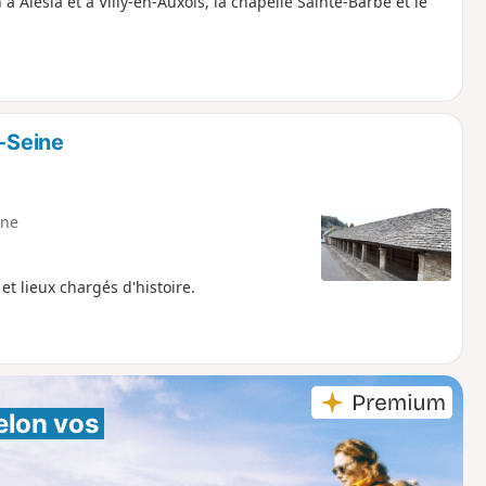
à Alésia et à Villy-en-Auxois, la chapelle Sainte-Barbe et le
t-Seine
ne
t lieux chargés d'histoire.
elon vos 