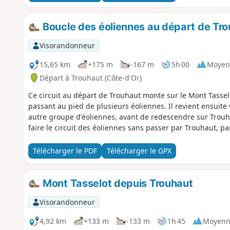
Boucle des éoliennes au départ de Tr
Visorandonneur
15,65 km
+175 m
-167 m
5h 00
Moyen
Départ à Trouhaut (Côte-d'Or)
Ce circuit au départ de Trouhaut monte sur le Mont Tassel
passant au pied de plusieurs éoliennes. Il revient ensuit
autre groupe d'éoliennes, avant de redescendre sur Trouha
faire le circuit des éoliennes sans passer par Trouhaut,
Télécharger le PDF
Télécharger le GPX
Mont Tasselot depuis Trouhaut
Visorandonneur
4,92 km
+133 m
-133 m
1h 45
Moyenn