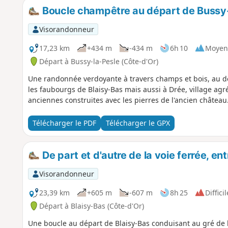
Boucle champêtre au départ de Bussy
Visorandonneur
17,23 km
+434 m
-434 m
6h 10
Moyen
Départ à Bussy-la-Pesle (Côte-d'Or)
Une randonnée verdoyante à travers champs et bois, au d
les faubourgs de Blaisy-Bas mais aussi à Drée, village ag
anciennes construites avec les pierres de l'ancien château
Télécharger le PDF
Télécharger le GPX
De part et d'autre de la voie ferrée, en
Visorandonneur
23,39 km
+605 m
-607 m
8h 25
Difficil
Départ à Blaisy-Bas (Côte-d'Or)
Une boucle au départ de Blaisy-Bas conduisant au gré de l