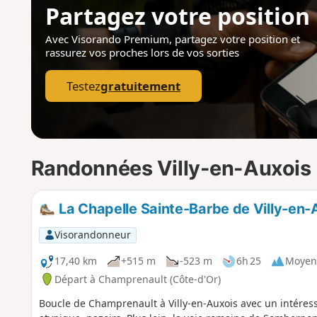
Partagez votre position
Avec Visorando Premium, partagez votre position
et
rassurez vos proches lors de vos sorties
Testez
gratuitement
Randonnées Villy-en-Auxois
La Chapelle Sainte-Barbe de Villy-en
Visorandonneur
17,40 km
+515 m
-523 m
6h 25
Moyen
Départ à Champrenault (Côte-d'Or)
Boucle de Champrenault à Villy-en-Auxois avec un intéres