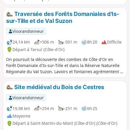
héraldique racontant la vie médiévale
du village mais aussi son lavoir avec la
Traversée des Forêts Domaniales d'Is-
source principale de la Tille sous
sur-Tille et de Val Suzon
l'église. Ce parcours permettra de voir
aussi le Château de Barjon et la
Visorandonneur
Chapelle Saint-Frodulphe. Un peu plus
loin, son moulin avec sa roue à aubes
24,14 km
+506 m
-501 m
8h 20
Difficile
encore en fonctionnement. Également à
Départ à Tarsul (Côte-d'Or)
voir sur le Meix le lavoir sous la mairie
On poursuit la découverte des combes de Côte d'Or en
et le château.
Forêt Domaniale d'Is-sur-Tille et dans la Réserve Naturelle
Régionale du Val Suzon. Lavoirs et fontaines agrémentent la
traversée des villages. À Saussy, on découvre une étrange
charpente en forme de parapluie et on aperçoit une tour
Site médiéval du Bois de Cestres
qui domine le village. Enfin, le Val Suzon offre de superbes
panoramas et nous propose de rajeunir grâce à une
Visorandonneur
fontaine.
19,98 km
+254 m
-251 m
6h 25
Moyenne
Départ à Saint-Martin-du-Mont (Côte-d'Or) (Côte-d'Or)