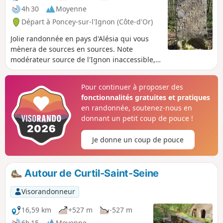
Vénus surgissent chaque printemps."André
4h 30
Moyenne
Beuchot
Départ à Poncey-sur-l'Ignon (Côte-d'Or)
Jolie randonnée en pays d'Alésia qui vous
mènera de sources en sources. Note
modérateur source de l'Ignon inaccessible,
voir les avis
Pour continuer à proposer des
fonctionnalités gratuites et pratiques
en randonnée, soutenez-nous en
donnant un petit coup de pouce !
Je donne un coup de pouce
Autour de Curtil-Saint-Seine
Visorandonneur
16,59 km
+527 m
-527 m
6h 15
Moyenne