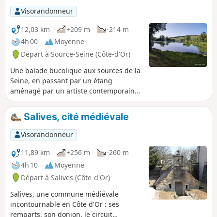
Visorandonneur
12,03 km
+209 m
-214 m
4h 00
Moyenne
Départ à Source-Seine (Côte-d'Or)
Une balade bucolique aux sources de la
Seine, en passant par un étang
aménagé par un artiste contemporain
suisse et les ruines d'un ancien
ermitage du XIIème siècle.
Salives, cité médiévale
Visorandonneur
11,89 km
+256 m
-260 m
4h 10
Moyenne
Départ à Salives (Côte-d'Or)
Salives, une commune médiévale
incontournable en Côte d'Or : ses
remparts, son donjon, le circuit