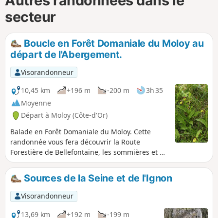
Autres randonnées dans le
secteur
Boucle en Forêt Domaniale du Moloy au
départ de l'Abergement.
Visorandonneur
10,45 km
+196 m
-200 m
3h 35
Moyenne
Départ à Moloy (Côte-d'Or)
Balade en Forêt Domaniale du Moloy. Cette
randonnée vous fera découvrir la Route
Forestière de Bellefontaine, les sommières et de
nombreuses combes. La Combe de
Bellefontaine accueille un site célèbre pour ses
Sources de la Seine et de l'Ignon
orchidées sauvages, les Sabots de Vénus. "La
légende raconte que poursuivie par un satyre,
Visorandonneur
Vénus perdit ses sabots dans la forêt en courant
pour lui échapper. Depuis ce jour, les sabots de
13,69 km
+192 m
-199 m