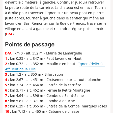
devant le cimetière, à gauche. Continuer jusqu'à retrouver
la petite route de la carrière. Le château est en face. Tourner
à droite pour traverser l'Ignon sur un beau pont en pierre.
Juste après, tourner à gauche dans le sentier qui mène au
lavoir d'en Bas. Remonter sur la Rue de Frénois, traverser le
village en allant à gauche et rejoindre l'église puis la mairie
(
D/A
).
Points de passage
D/A
: km 0 - alt. 352 m - Mairie de Lamargelle
1
: km 0.25 - alt. 347 m - Petit lavoir d'en Haut
2
: km 0.72 - alt. 352 m - Moulin d'en haut -
Ignon (rivière) -
Affluent de la Tille
3
: km 1.2 - alt. 350 m - Bifurcation
4
: km 2.67 - alt. 451 m - Croisement sur la route blanche
5
: km 3.34 - alt. 464 m - Entrée de la carrière
6
: km 3.71 - alt. 462 m - Ferme la Petite Montagne
7
: km 4.64 - alt. 396 m - Combe de Saint-Seine
8
: km 5.81 - alt. 371 m - Combe à gauche
9
: km 6.29 - alt. 366 m - Entrée de la Combe, marques roses
10
: km 7.12 - alt. 460 m - Cabane de chasse