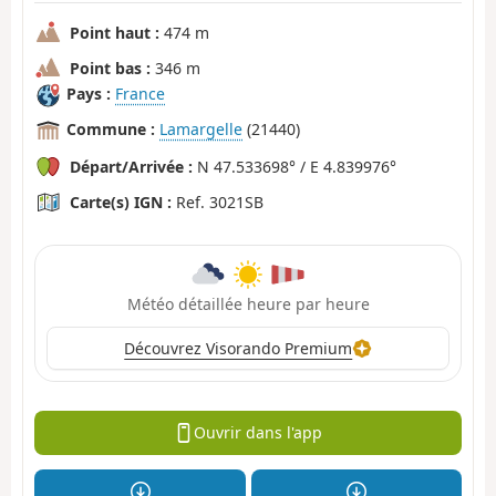
Point haut :
474 m
Point bas :
346 m
Pays :
France
Commune :
Lamargelle
(21440)
Départ/Arrivée :
N 47.533698° / E 4.839976°
Carte(s) IGN :
Ref. 3021SB
Météo détaillée heure par heure
Découvrez Visorando Premium
Ouvrir dans l'app