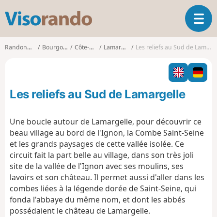
V
O
i
u
s
v
o
Randonnées
Bourgogne
Côte-d'Or
Lamargelle
Les reliefs au Sud de Lamargelle
r
r
i
a
r
n
l
d
Les reliefs au Sud de Lamargelle
a
o
n
a
Une boucle autour de Lamargelle, pour découvrir ce
v
beau village au bord de l'Ignon, la Combe Saint-Seine
i
et les grands paysages de cette vallée isolée. Ce
g
circuit fait la part belle au village, dans son très joli
a
t
site de la vallée de l'Ignon avec ses moulins, ses
i
lavoirs et son château. Il permet aussi d'aller dans les
o
combes liées à la légende dorée de Saint-Seine, qui
n
fonda l'abbaye du même nom, et dont les abbés
possédaient le château de Lamargelle.