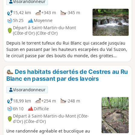
Visorandonneur
15,42 km
+343 m
-345 m
5h 25
Moyenne
Départ à Saint-Martin-du-Mont
(Côte-d'Or) (Côte-d'Or)
Depuis le torrent tufeux du Rui Blanc qui cascade jusqu'au
Suzon en passant par les hauteurs escarpées du Val Suzon,
le circuit passe par des bouts du monde, des grottes
perchées et escalade, à travers les buis, le bord de plateaux
avant de découvrir un aven, curiosité géologique unique
Des habitats désertés de Cestres au Ru
dans cette région.
Blanc en passant par des lavoirs
Visorandonneur
18,99 km
+254 m
-248 m
6h 10
Difficile
Départ à Saint-Martin-du-Mont (Côte-
d'Or) (Côte-d'Or)
Une randonnée agréable et bucolique au