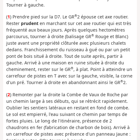
Tourner à gauche.
®
(
1
) Prendre pied sur la D7. Le GR
2 épouse cet axe routier.
Rester
prudent
en marchant sur cet axe routier qui est très
fréquenté aux beaux jours. Après quelques hectomètres
®
parcourus, tourner à droite (balisage GR
Rouge et Blanc)
juste avant une propriété clôturée avec plusieurs chalets
dedans. Franchissement du ruisseau à gué ou par un petit
pont de bois situé à droite. Tout de suite après, partir à
gauche. Arrivé à une maison en ruine située à droite du
®
cheminement, rester sur le GR
, à plat. Point à atteindre un
carrefour de pistes en T avec sur la gauche, visible, la corne
®
d'un pré. Tourner à droite en abandonnant ainsi le GR
2.
(
2
) Remonter par la droite la Combe de Vaux de Roche par
un chemin large à ses débuts, qui se rétrécit rapidement.
Oublier les sentiers latéraux en restant en fond de combe.
Le sol est empierré, l'eau suivant ce chemin par temps de
fortes pluies. Le long de l'itinéraire, présence de 2
chaudrons en fer (fabrication de charbon de bois). Arrivé à
un carrefour de pistes avec présence d'un panneau Jaune :