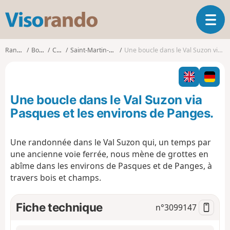
V
O
i
u
s
v
o
Randonnées
Bourgogne
Côte-d'Or
Saint-Martin-du-Mont (Côte-d'Or)
Une boucle dans le Val Suzon via Pasques et les environs de Panges.
r
r
i
a
r
n
l
d
Une boucle dans le Val Suzon via
a
o
n
Pasques et les environs de Panges.
a
v
Une randonnée dans le Val Suzon qui, un temps par
i
une ancienne voie ferrée, nous mène de grottes en
g
a
abîme dans les environs de Pasques et de Panges, à
t
travers bois et champs.
i
o
Fiche technique
n°
3099147
n