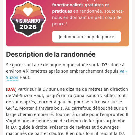
fonctionnalités gratuites et
pratiques
en randonnée, soutenez-
nous en donnant un petit coup de
pouce !
Je donne un coup de pouce
Description de la randonnée
Se garer sur l'aire de pique-nique située sur la D7 située à
environ 4 kilomètres après son embranchement depuis
Val-
Suzon
Haut.
(
D/A
) Partir sur la D7 sur une dizaine de mètres en direction
de Val-Suzon Haut, jusqu'à un ru (canalisation visible). Tout
de suite après, tourner à gauche pour se retrouver sur le
®
GR
2. Monter à travers bois. Au carrefour, débouché sur un
large chemin empierré. Tourner à droite pour l'emprunter. Il
s'agit d'une ancienne voie de chemin de fer qui surplombe
la D7, guide à droite. Présence de ravines et d'ouvrages
maçonnés de part et d'autre. Bien plus loin, il rejoint la D7.