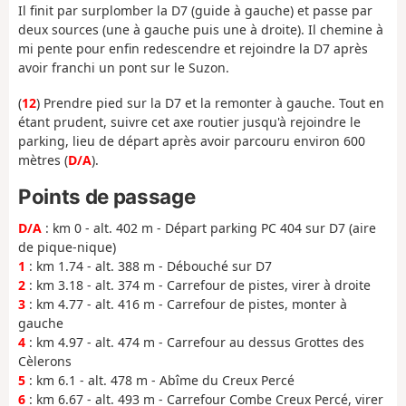
Il finit par surplomber la D7 (guide à gauche) et passe par
deux sources (une à gauche puis une à droite). Il chemine à
mi pente pour enfin redescendre et rejoindre la D7 après
avoir franchi un pont sur le Suzon.
(
12
) Prendre pied sur la D7 et la remonter à gauche. Tout en
étant prudent, suivre cet axe routier jusqu'à rejoindre le
parking, lieu de départ après avoir parcouru environ 600
mètres (
D/A
).
Points de passage
D/A
: km 0 - alt. 402 m - Départ parking PC 404 sur D7 (aire
de pique-nique)
1
: km 1.74 - alt. 388 m - Débouché sur D7
2
: km 3.18 - alt. 374 m - Carrefour de pistes, virer à droite
3
: km 4.77 - alt. 416 m - Carrefour de pistes, monter à
gauche
4
: km 4.97 - alt. 474 m - Carrefour au dessus Grottes des
Cèlerons
5
: km 6.1 - alt. 478 m - Abîme du Creux Percé
6
: km 6.67 - alt. 493 m - Carrefour Combe Creux Percé, virer