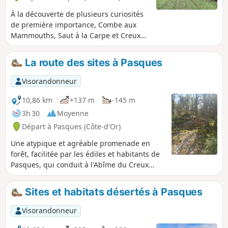
À la découverte de plusieurs curiosités
de première importance, Combe aux
Mammouths, Saut à la Carpe et Creux
Percé, depuis le village de Pasques. Pas
trop de dénivelé et de grands passages
La route des sites à Pasques
en forêt pour s'abriter du soleil ou du
vent.
Visorandonneur
10,86 km
+137 m
-145 m
3h 30
Moyenne
Départ à Pasques (Côte-d'Or)
Une atypique et agréable promenade en
forêt, facilitée par les édiles et habitants de
Pasques, qui conduit à l'Abîme du Creux
Percé, au Poste du Président, mais aussi à la
découverte de quelques habitats désertés
Sites et habitats désertés à Pasques
disséminés çà et là ; lieux parfois chargés
d'histoire qui datent du Haut Moyen-Âge ou
Visorandonneur
encore du XIe au XIVe siècle.