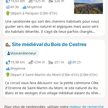
19,63 km
+325 m
-326 m
6h 30
Moyenne
Départ à Pasques (Côte-d'Or)
Une randonnée qui sort des chemins habituels pour nous
guider vers des sites naturel et atypiques mais aussi vers
dix habitats désertés. Il s'agit de lieux parfois chargés
d'histoire qui datent du Haut Moyen-Age ou encore du XIe
au XIVe siècle. Cette randonnée n'aurait jamais vu le jour
Site médiéval du Bois de Cestres
sans l'aimable autorisation et participation des édiles et des
membres de la section archéologique du Foyer Rural de
Visorandonneur
Pasques qui ont œuvré durant huit années pour mettre en
valeur les sites décrits.
19,98 km
+254 m
-251 m
6h 25
Moyenne
Départ à Saint-Martin-du-Mont (Côte-d'Or) (Côte-d'Or)
Ce circuit vous fera découvrir sur la petite commune Côte
d'Orienne de Saint-Martin-du-Mont, le site naturel du Ru
Blanc et les vestiges d'un village médiéval datant du XIVe
siècle.
Pour plus de randonnées, utilisez notre
moteur de recherche