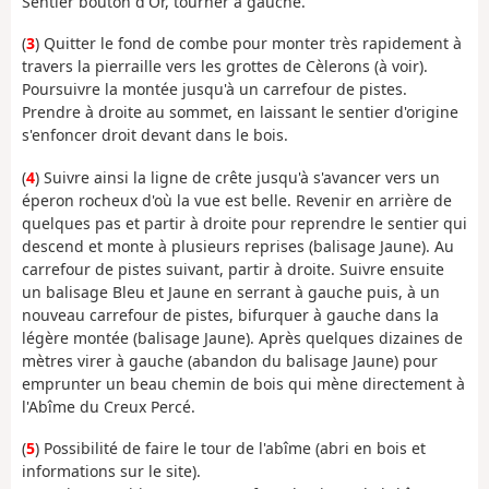
Sentier bouton d'Or, tourner à gauche.
(
3
) Quitter le fond de combe pour monter très rapidement à
travers la pierraille vers les grottes de Cèlerons (à voir).
Poursuivre la montée jusqu'à un carrefour de pistes.
Prendre à droite au sommet, en laissant le sentier d'origine
s'enfoncer droit devant dans le bois.
(
4
) Suivre ainsi la ligne de crête jusqu'à s'avancer vers un
éperon rocheux d'où la vue est belle. Revenir en arrière de
quelques pas et partir à droite pour reprendre le sentier qui
descend et monte à plusieurs reprises (balisage Jaune). Au
carrefour de pistes suivant, partir à droite. Suivre ensuite
un balisage Bleu et Jaune en serrant à gauche puis, à un
nouveau carrefour de pistes, bifurquer à gauche dans la
légère montée (balisage Jaune). Après quelques dizaines de
mètres virer à gauche (abandon du balisage Jaune) pour
emprunter un beau chemin de bois qui mène directement à
l'Abîme du Creux Percé.
(
5
) Possibilité de faire le tour de l'abîme (abri en bois et
informations sur le site).