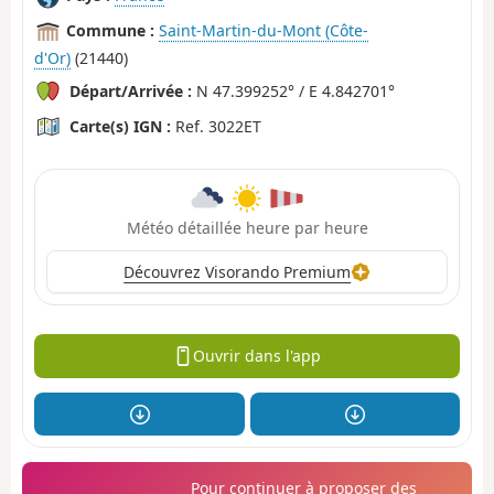
Commune :
Saint-Martin-du-Mont (Côte-
d'Or)
(21440)
Départ/Arrivée :
N 47.399252° / E 4.842701°
Carte(s) IGN :
Ref. 3022ET
Météo détaillée heure par heure
Découvrez Visorando Premium
Ouvrir dans l'app
Pour continuer à proposer des