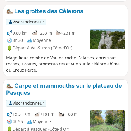
avant de descendre la Combe d'Été pour retrouver
l'ancienne voie du tacot.
Les grottes des Cèlerons
Visorandonneur
9,80 km
+233 m
-231 m
3h 30
Moyenne
Départ à Val-Suzon (Côte-d'Or)
Magnifique combe de Vau de roche. Falaises, abris sous
roches, Grottes, promontoires et vue sur le célèbre abîme
du Creux Percé.
Carpe et mammouths sur le plateau de
Pasques
Visorandonneur
15,31 km
+181 m
-188 m
4h 55
Moyenne
Départ à Pasques (Côte-d'Or)