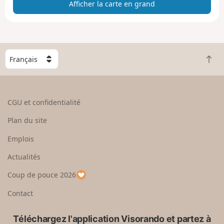
Afficher la carte en grand
t
e
e
n
g
C
r
R
h
a
e
o
n
t
i
d
o
s
CGU et confidentialité
u
i
r
s
Plan du site
e
s
n
e
Emplois
h
z
Actualités
a
u
u
n
Coup de pouce 2026
t
p
a
Contact
y
s
Téléchargez l'application Visorando et partez à