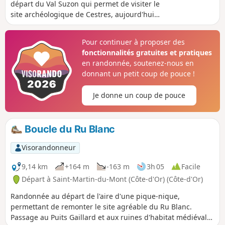
départ du Val Suzon qui permet de visiter le
site archéologique de Cestres, aujourd'hui
habitats désertés, y compris le Puits
Gaillard. Elle nous conduit ensuite d'un
Pour continuer à proposer des
lavoir à un autre entre Cestres, Froideville et
fonctionnalités gratuites et pratiques
les Bordes Bricard avant de redescendre le
en randonnée, soutenez-nous en
GR®®2 pour y retrouver la résurgence du
donnant un petit coup de pouce !
Ru Blanc.
Je donne un coup de pouce
Boucle du Ru Blanc
Visorandonneur
9,14 km
+164 m
-163 m
3h 05
Facile
Départ à Saint-Martin-du-Mont (Côte-d'Or) (Côte-d'Or)
Randonnée au départ de l'aire d'une pique-nique,
permettant de remonter le site agréable du Ru Blanc.
Passage au Puits Gaillard et aux ruines d'habitat médiéval