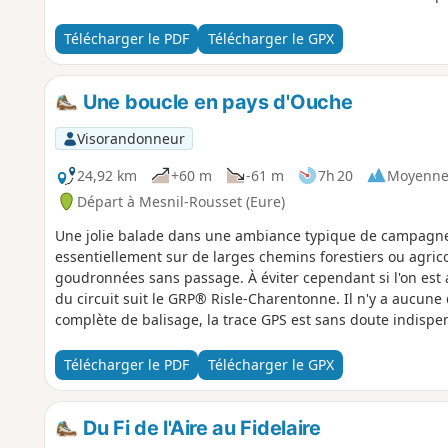
Télécharger le PDF
Télécharger le GPX
Une boucle en pays d'Ouche
Visorandonneur
24,92 km
+60 m
-61 m
7h 20
Moyenn
Départ à Mesnil-Rousset (Eure)
Une jolie balade dans une ambiance typique de campagn
essentiellement sur de larges chemins forestiers ou agrico
goudronnées sans passage. À éviter cependant si l'on est 
du circuit suit le GRP® Risle-Charentonne. Il n'y a aucune d
complète de balisage, la trace GPS est sans doute indispens
longueur.
Télécharger le PDF
Télécharger le GPX
Du Fi de l'Aire au Fidelaire