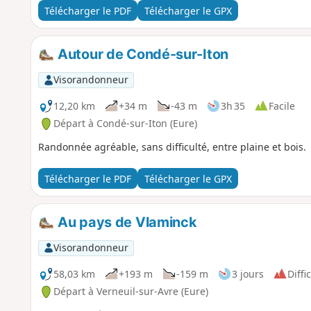
Télécharger le PDF
Télécharger le GPX
Autour de Condé-sur-Iton
Visorandonneur
12,20 km
+34 m
-43 m
3h 35
Facile
Départ à Condé-sur-Iton (Eure)
Randonnée agréable, sans difficulté, entre plaine et bois.
Télécharger le PDF
Télécharger le GPX
Au pays de Vlaminck
Visorandonneur
58,03 km
+193 m
-159 m
3 jours
Diffic
Départ à Verneuil-sur-Avre (Eure)