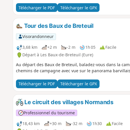
Télécharger le PDF
Télécharger le GPX
Tour des Baux de Breteuil
Visorandonneur
3,68 km
+2 m
-2 m
1h 05
Facile
Départ à Les Baux-de-Breteuil (Eure)
Au départ des Baux de Breteuil, baladez-vous dans la cam
chemins de campagne avec vue sur le panorama barvillais
Télécharger le PDF
Télécharger le GPX
Le circuit des villages Normands
Professionnel du tourisme
18,43 km
+30 m
-32 m
1h30
Facile