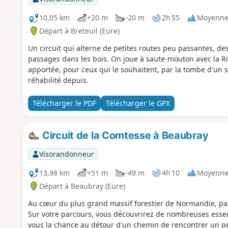
10,05 km
+20 m
-20 m
2h 55
Moyenn
Départ à Breteuil (Eure)
Un circuit qui alterne de petites routes peu passantes, 
passages dans les bois. On joue à saute-mouton avec la Ri
apportée, pour ceux qui le souhaitent, par la tombe d'un s
réhabilité depuis.
Télécharger le PDF
Télécharger le GPX
Circuit de la Comtesse à Beaubray
Visorandonneur
13,98 km
+51 m
-49 m
4h 10
Moyenn
Départ à Beaubray (Eure)
Au cœur du plus grand massif forestier de Normandie, parte
Sur votre parcours, vous découvrirez de nombreuses essenc
vous la chance au détour d'un chemin de rencontrer un pet