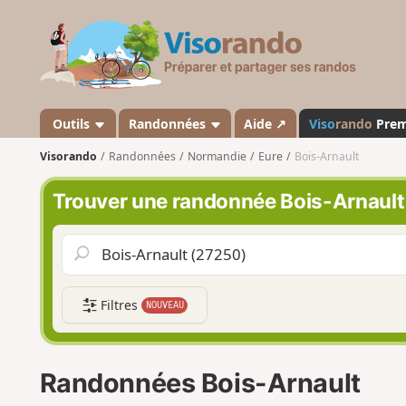
V
i
s
o
r
a
Outils
Randonnées
Aide ↗
Viso
rando
Pre
n
Visorando
Randonnées
Normandie
Eure
Bois-Arnault
d
o
Trouver une randonnée Bois-Arnault
Filtres
NOUVEAU
Randonnées Bois-Arnault