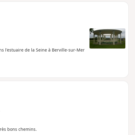
o
a
i
m
p
ns l'estuaire de la Seine à Berville-sur-Mer
e
très bons chemins.