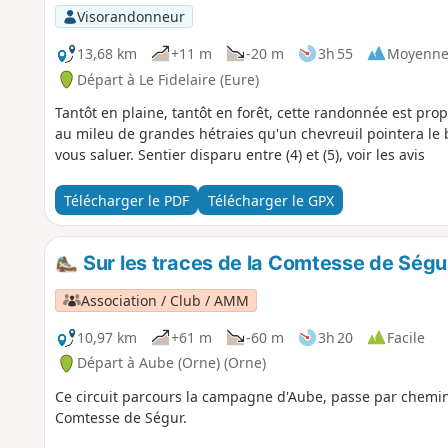
Visorandonneur
13,68 km
+11 m
-20 m
3h 55
Moyenn
Départ à Le Fidelaire (Eure)
Tantôt en plaine, tantôt en forêt, cette randonnée est propi
au mileu de grandes hétraies qu'un chevreuil pointera le 
vous saluer. Sentier disparu entre (4) et (5), voir les avis
Télécharger le PDF
Télécharger le GPX
Sur les traces de la Comtesse de Ségu
Association / Club / AMM
10,97 km
+61 m
-60 m
3h 20
Facile
Départ à Aube (Orne) (Orne)
Ce circuit parcours la campagne d'Aube, passe par chemins
Comtesse de Ségur.