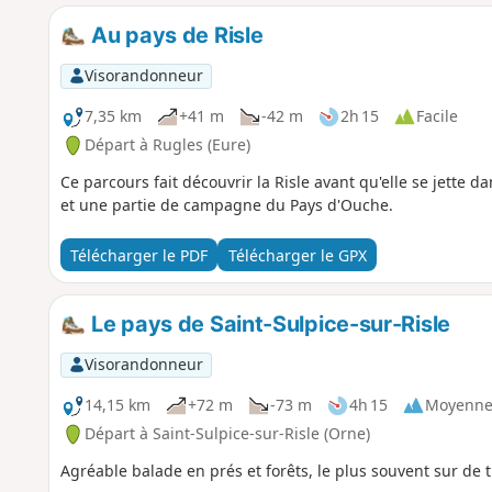
Au pays de Risle
Visorandonneur
7,35 km
+41 m
-42 m
2h 15
Facile
Départ à Rugles (Eure)
Ce parcours fait découvrir la Risle avant qu'elle se jette da
et une partie de campagne du Pays d'Ouche.
Télécharger le PDF
Télécharger le GPX
Le pays de Saint-Sulpice-sur-Risle
Visorandonneur
14,15 km
+72 m
-73 m
4h 15
Moyenn
Départ à Saint-Sulpice-sur-Risle (Orne)
Agréable balade en prés et forêts, le plus souvent sur de 